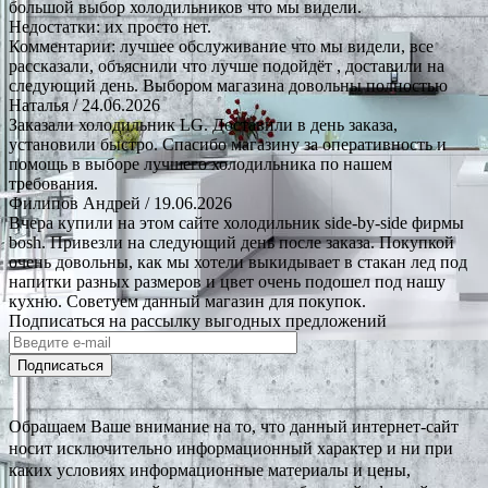
большой выбор холодильников что мы видели.
Недостатки: их просто нет.
Комментарии: лучшее обслуживание что мы видели, все
рассказали, объяснили что лучше подойдёт , доставили на
следующий день. Выбором магазина довольны полностью
Наталья
/ 24.06.2026
Заказали холодильник LG. Доставили в день заказа,
установили быстро. Спасибо магазину за оперативность и
помощь в выборе лучшего холодильника по нашем
требования.
Филипов Андрей
/ 19.06.2026
Вчера купили на этом сайте холодильник side-by-side фирмы
bosh. Привезли на следующий день после заказа. Покупкой
очень довольны, как мы хотели выкидывает в стакан лед под
напитки разных размеров и цвет очень подошел под нашу
кухню. Советуем данный магазин для покупок.
Подписаться на рассылку выгодных предложений
Подписаться
Обращаем Ваше внимание на то, что данный интернет-сайт
носит исключительно информационный характер и ни при
каких условиях информационные материалы и цены,