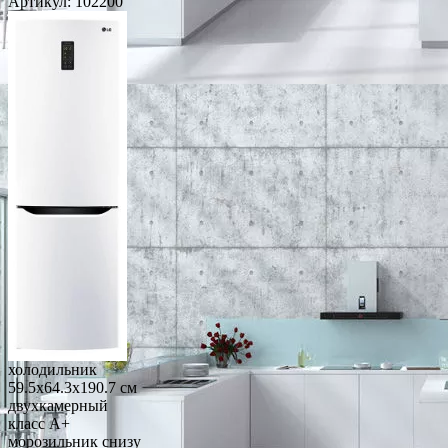
Артикул:
102200
холодильник
59.5x64.3x190.7 см
двухкамерный
класс A+
морозильник снизу