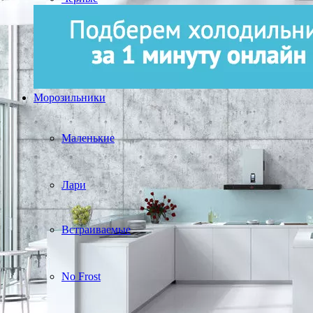
Морозильники
Маленькие
Лари
Встраиваемые
No Frost