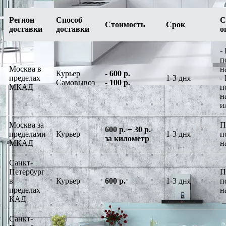
Регион
Способ
С
Стоимость
Срок
доставки
доставки
о
-
п
Москва в
н
Курьер
-
600 р.
пределах
1-3 дня
-
Самовывоз
-
100 р.
МКАД
п
н
и
Москва за
П
600 р. + 30 р.
пределами
Курьер
1-3 дня
п
за километр
МКАД
н
Санкт-
Петербург
П
в
Курьер
600 р.
1-3 дня
п
пределах
н
КАД
Санкт-