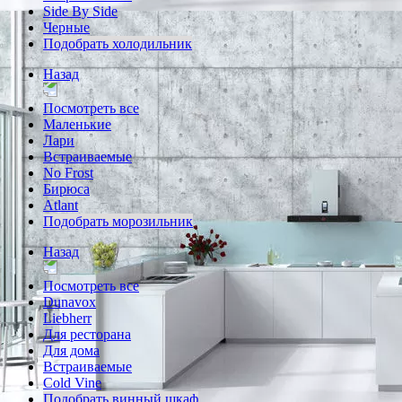
Side By Side
Черные
Подобрать холодильник
Назад
Посмотреть все
Маленькие
Лари
Встраиваемые
No Frost
Бирюса
Atlant
Подобрать морозильник
Назад
Посмотреть все
Dunavox
Liebherr
Для ресторана
Для дома
Встраиваемые
Cold Vine
Подобрать винный шкаф