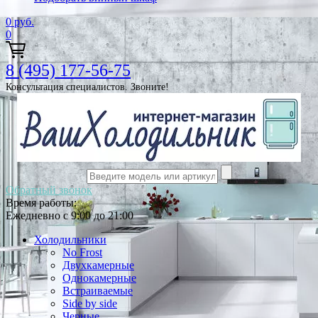
0
руб.
0
8 (495) 177-56-75
Консультация специалистов. Звоните!
Обратный звонок
Время работы:
Ежедневно с 9:00 до 21:00
Холодильники
No Frost
Двухкамерные
Однокамерные
Встраиваемые
Side by side
Черные