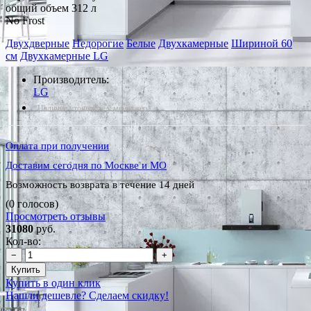
общий объем 312 л
No Frost
Двухдверные
Недорогие
Белые
Двухкамерные
Шириной 60
см
Двухкамерные LG
Производитель:
LG
*Наличие уточняйте у менеджера
Оплата при получении
Доставим сегодня по Москве и МО
Возможность возврата в течение 14 дней
(0 голосов)
Просмотреть отзывы
31080
руб.
Кол-во:
−
+
Купить
Купить в один клик
Нашли дешевле? Сделаем скидку!