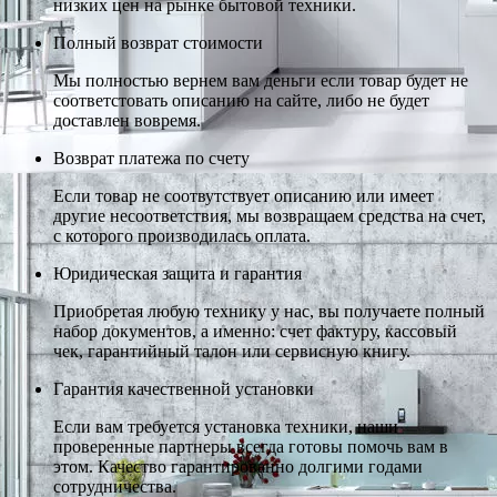
низких цен на рынке бытовой техники.
Полный возврат стоимости
Мы полностью вернем вам деньги если товар будет не
соответстовать описанию на сайте, либо не будет
доставлен вовремя.
Возврат платежа по счету
Если товар не соотвутствует описанию или имеет
другие несоответствия, мы возвращаем средства на счет,
с которого производилась оплата.
Юридическая защита и гарантия
Приобретая любую технику у нас, вы получаете полный
набор документов, а именно: счет фактуру, кассовый
чек, гарантийный талон или сервисную книгу.
Гарантия качественной установки
Если вам требуется установка техники, наши
проверенные партнеры всегда готовы помочь вам в
этом. Качество гарантированно долгими годами
сотрудничества.