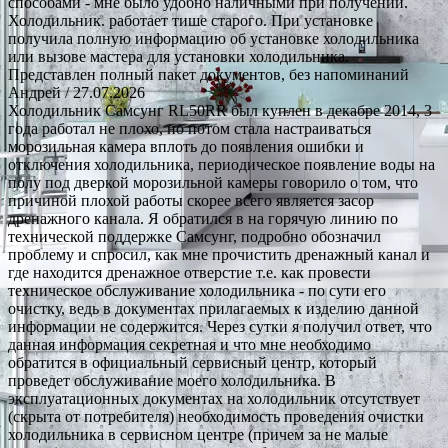
способами - мне было удобно наличными при получении.
Холодильник. работает тише старого. При установке
получила полную информацию об установке холодильника
или вызове мастера для установки холодильника.
Представлен полный пакет документов, без напоминаний
Андрей
/ 27.07.2026
Холодильник Самсунг RL50RR был куплен в декабре 2014, 3
года работал не плохо, но потом стала настраиваться
морозильная камера вплоть до появления ошибки и
отключения холодильника, периодическое появление воды на
полу под дверкой морозильной камеры говорило о том, что
причиной плохой работы скорее всего является засор
дренажного канала. Я обратился в на горячую линию по
технической поддержке Самсунг, подробно обозначил
проблему и спросил, как мне прочистить дренажный канал и
где находится дренажное отверстие т.е. как провести
техническое обслуживание холодильника - по сути его
очистку, ведь в документах прилагаемых к изделию данной
информации не содержится. Через сутки я получил ответ, что
данная информация секретная и что мне необходимо
обратится в официальный сервисный центр, который
проведет обслуживание моего холодильника. В
эксплуатационных документах на холодильник отсутствует
(скрыта от потребителя) необходимость проведения очистки
холодильника в сервисном центре (причем за не малые