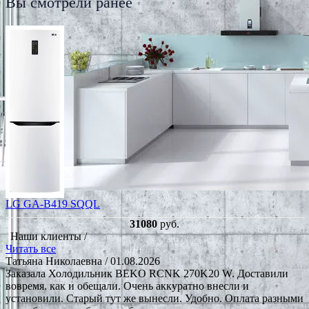
Вы смотрели ранее
LG GA-B419 SQQL
31080
руб.
Наши клиенты /
Читать все
Татьяна Николаевна
/ 01.08.2026
Заказала Холодильник BEKO RCNK 270K20 W. Доставили
вовремя. как и обещали. Очень аккуратно внесли и
установили. Старый тут же вынесли. Удобно. Оплата разными