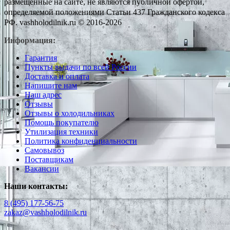
размещенные на сайте, не являются публичной офертой,
определяемой положениями Статьи 437 Гражданского кодекса
РФ. vashholodilnik.ru © 2016-2026
Информация:
Гарантия
Пункты выдачи по всей России
Доставка и оплата
Напишите нам
Наш адрес
Отзывы
Отзывы о холодильниках
Помощь покупателю
Утилизация техники
Политика конфиденциальности
Самовывоз
Поставщикам
Вакансии
Наши контакты:
8 (495) 177-56-75
zakaz@vashholodilnik.ru