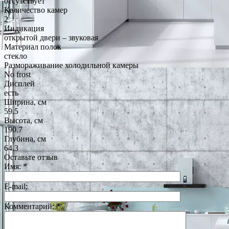
отсутствует
Количество камер
2
Индикация
открытой двери – звуковая
Материал полок
стекло
Размораживание холодильной камеры
No frost
Дисплей
есть
Ширина, см
59.5
Высота, см
190.7
Глубина, см
64.3
Оставьте отзыв
Имя:
*
E-mail:
Комментарий:
*