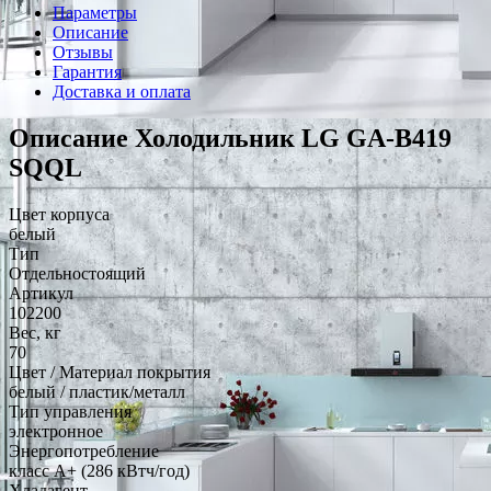
Параметры
Описание
Отзывы
Гарантия
Доставка и оплата
Описание Холодильник LG GA-B419
SQQL
Цвет корпуса
белый
Тип
Отдельностоящий
Артикул
102200
Вес, кг
70
Цвет / Материал покрытия
белый / пластик/металл
Тип управления
электронное
Энергопотребление
класс A+ (286 кВтч/год)
Хладагент