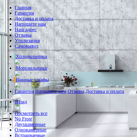
Главная
Гарантия
Доставка и оплата
Напишите нам
Наш адрес
Отзывы
Утилизация
Самовывоз
Холодильники
Морозильники
Винные шкафы
Гарантия
Напишите нам
Отзывы
Доставка и оплата
Назад
Посмотреть все
No Frost
Двухкамерные
Однокамерные
Встраиваемые