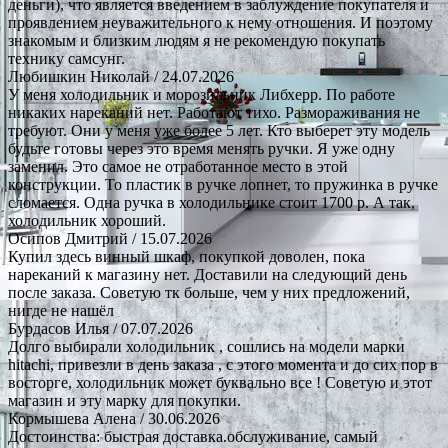
деньги), что является введением в заблуждение покупателя и
проявлением неуважительного к нему отношения. И поэтому
знакомым и близким людям я не рекомендую покупать
технику самсунг.
Любишкин Николай
/ 24.07.2026
У меня холодильник и морозильник Либхерр. По работе
никаких нареканий нет. Работают тихо. Размораживания не
требуют. Они у меня уже более 5 лет. Кто выберет эту модель
будьте готовы через это время менять ручки. Я уже одну
заменил. Это самое не отработанное место в этой
конструкции. То пластик в ручке лопнет, то пружинка в ручке
сломается. Одна ручка в холодильнике стоит 1700 р. А так,
холодильник хороший.
Осипов Дмитрий
/ 15.07.2026
Купил здесь винный шкаф, покупкой доволен, пока
нареканий к магазину нет. Доставили на следующий день
после заказа. Советую тк больше, чем у них предложений,
нигде не нашёл
Бурдасов Илья
/ 07.07.2026
Долго выбирали холодильник , сошлись на модели марки
hitachi, привезли в день заказа , с этого момента и до сих пор в
восторге, холодильник может буквально все ! Советую и этот
магазин и эту марку для покупки.
Кормышева Алена
/ 30.06.2026
Достоинства: быстрая доставка.обслуживание, самый