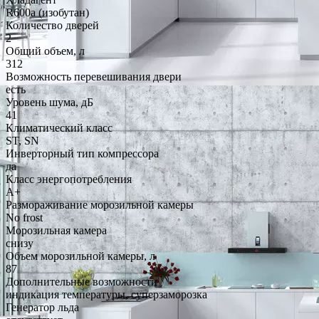
R600a (изобутан)
Количество дверей
2
Общий объем, л
312
Возможность перевешивания двери
есть
Уровень шума, дБ
41
Климатический класс
ST, SN
Инверторный тип компрессора
да
Класс энергопотребления
A+
Размораживание морозильной камеры
No frost
Морозильная камера
снизу
Объем морозильной камеры, л
87
Дополнительные возможности
индикация температуры, суперзаморозка
Генератор льда