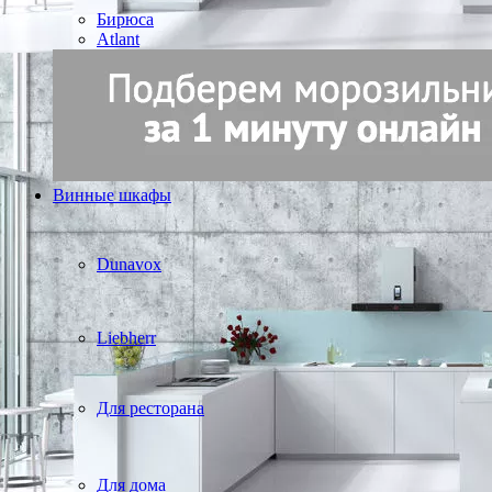
Бирюса
Atlant
Винные шкафы
Dunavox
Liebherr
Для ресторана
Для дома