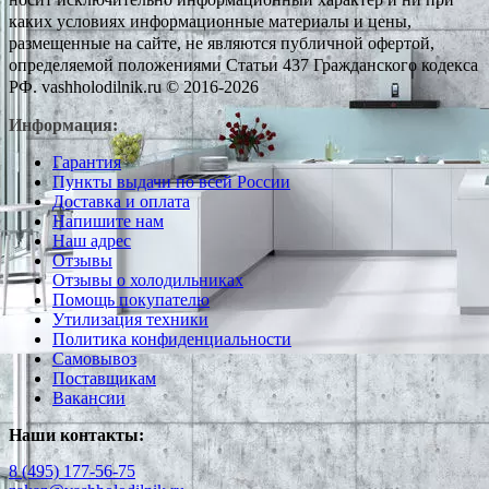
каких условиях информационные материалы и цены,
размещенные на сайте, не являются публичной офертой,
определяемой положениями Статьи 437 Гражданского кодекса
РФ. vashholodilnik.ru © 2016-2026
Информация:
Гарантия
Пункты выдачи по всей России
Доставка и оплата
Напишите нам
Наш адрес
Отзывы
Отзывы о холодильниках
Помощь покупателю
Утилизация техники
Политика конфиденциальности
Самовывоз
Поставщикам
Вакансии
Наши контакты:
8 (495) 177-56-75