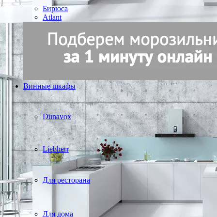
Бирюса
Atlant
Винные шкафы
Dunavox
Liebherr
Для ресторана
Для дома