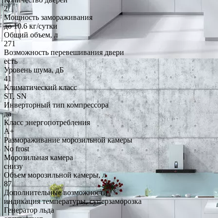
2
Мощность замораживания
до 10.6 кг/cутки
Общий объем, л
271
Возможность перевешивания двери
есть
Уровень шума, дБ
41
Климатический класс
ST, SN
Инверторный тип компрессора
да
Класс энергопотребления
A+
Размораживание морозильной камеры
No frost
Морозильная камера
снизу
Объем морозильной камеры, л
87
Дополнительные возможности
индикация температуры, суперзаморозка
Генератор льда