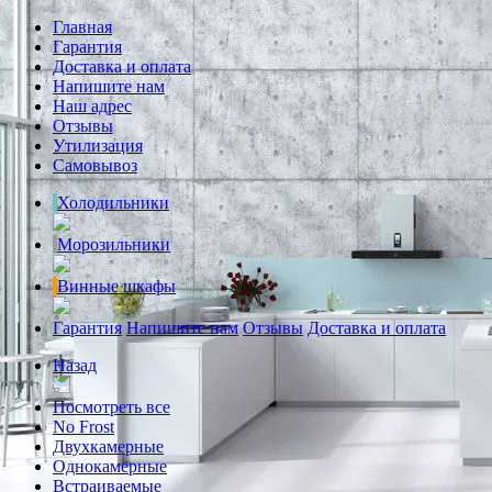
Главная
Гарантия
Доставка и оплата
Напишите нам
Наш адрес
Отзывы
Утилизация
Самовывоз
Холодильники
Морозильники
Винные шкафы
Гарантия
Напишите нам
Отзывы
Доставка и оплата
Назад
Посмотреть все
No Frost
Двухкамерные
Однокамерные
Встраиваемые