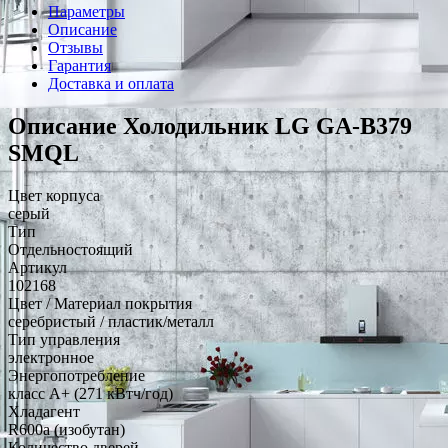
Параметры
Описание
Отзывы
Гарантия
Доставка и оплата
Описание Холодильник LG GA-B379
SMQL
Цвет корпуса
серый
Тип
Отдельностоящий
Артикул
102168
Цвет / Материал покрытия
серебристый / пластик/металл
Тип управления
электронное
Энергопотребление
класс A+ (271 кВтч/год)
Хладагент
R600a (изобутан)
Количество дверей