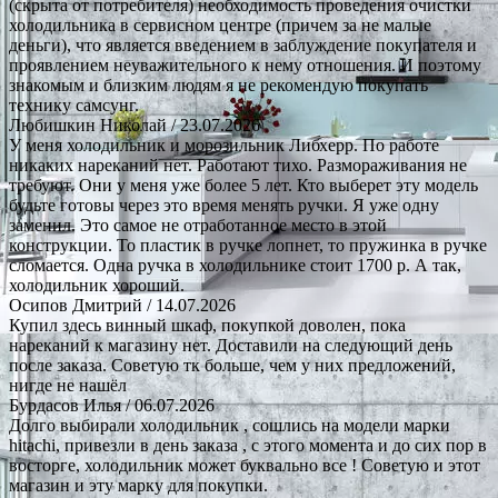
(скрыта от потребителя) необходимость проведения очистки
холодильника в сервисном центре (причем за не малые
деньги), что является введением в заблуждение покупателя и
проявлением неуважительного к нему отношения. И поэтому
знакомым и близким людям я не рекомендую покупать
технику самсунг.
Любишкин Николай
/ 23.07.2026
У меня холодильник и морозильник Либхерр. По работе
никаких нареканий нет. Работают тихо. Размораживания не
требуют. Они у меня уже более 5 лет. Кто выберет эту модель
будьте готовы через это время менять ручки. Я уже одну
заменил. Это самое не отработанное место в этой
конструкции. То пластик в ручке лопнет, то пружинка в ручке
сломается. Одна ручка в холодильнике стоит 1700 р. А так,
холодильник хороший.
Осипов Дмитрий
/ 14.07.2026
Купил здесь винный шкаф, покупкой доволен, пока
нареканий к магазину нет. Доставили на следующий день
после заказа. Советую тк больше, чем у них предложений,
нигде не нашёл
Бурдасов Илья
/ 06.07.2026
Долго выбирали холодильник , сошлись на модели марки
hitachi, привезли в день заказа , с этого момента и до сих пор в
восторге, холодильник может буквально все ! Советую и этот
магазин и эту марку для покупки.