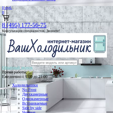
0
руб.
0
8 (495) 177-56-75
Консультация специалистов. Звоните!
Обратный звонок
Время работы:
Ежедневно с 9:00 до 21:00
Холодильники
No Frost
Двухкамерные
Однокамерные
Встраиваемые
Side by side
Черные