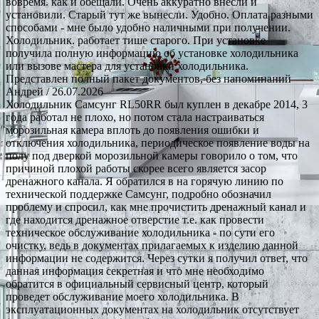
вовремя. как и обещали. Очень аккуратно внесли и
установили. Старый тут же вынесли. Удобно. Оплата разными
способами - мне было удобно наличными при получении.
Холодильник. работает тише старого. При установке
получила полную информацию об установке холодильника
или вызове мастера для установки холодильника.
Представлен полный пакет документов, без напоминаний
Андрей
/ 26.07.2026
Холодильник Самсунг RL50RR был куплен в декабре 2014, 3
года работал не плохо, но потом стала настраиваться
морозильная камера вплоть до появления ошибки и
отключения холодильника, периодическое появление воды на
полу под дверкой морозильной камеры говорило о том, что
причиной плохой работы скорее всего является засор
дренажного канала. Я обратился в на горячую линию по
технической поддержке Самсунг, подробно обозначил
проблему и спросил, как мне прочистить дренажный канал и
где находится дренажное отверстие т.е. как провести
техническое обслуживание холодильника - по сути его
очистку, ведь в документах прилагаемых к изделию данной
информации не содержится. Через сутки я получил ответ, что
данная информация секретная и что мне необходимо
обратится в официальный сервисный центр, который
проведет обслуживание моего холодильника. В
эксплуатационных документах на холодильник отсутствует