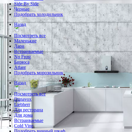
Side By Side
Черные
Подобрать холодильник
Назад
Посмотреть все
Маленькие
Лари
Встраиваемые
No Frost
Бирюса
Atlant
Подобрать морозильник
Назад
Посмотреть все
Dunavox
Liebherr
Для ресторана
Для дома
Встраиваемые
Cold Vine
Подобрать винный шкаф