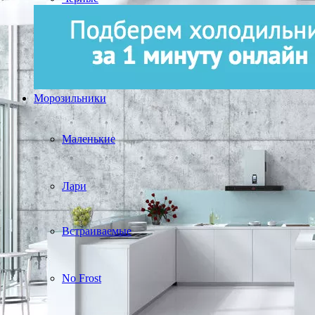
Морозильники
Маленькие
Лари
Встраиваемые
No Frost