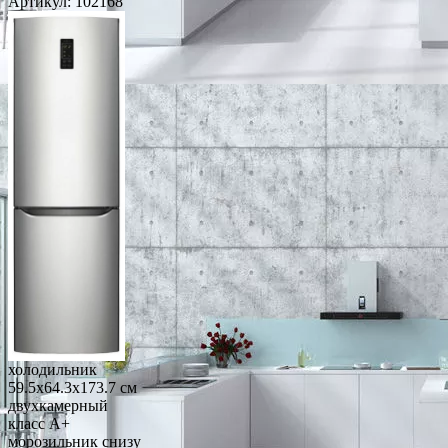
Артикул:
102168
холодильник
59.5x64.3x173.7 см
двухкамерный
класс A+
морозильник снизу