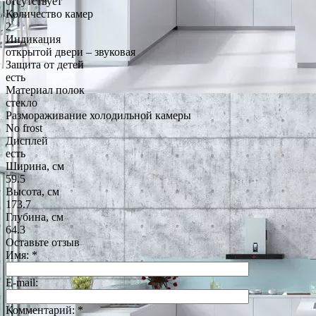
отсутствует
Количество камер
2
Индикация
открытой двери – звуковая
Защита от детей
есть
Материал полок
стекло
Размораживание холодильной камеры
No frost
Дисплей
есть
Ширина, см
59.5
Высота, см
173.7
Глубина, см
64.3
Оставьте отзыв
Имя:
*
E-mail:
Комментарий:
*