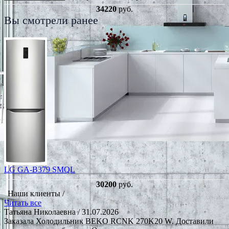
34220
руб.
Вы смотрели ранее
LG GA-B379 SMQL
30200
руб.
Наши клиенты /
Читать все
Татьяна Николаевна
/ 31.07.2026
Заказала Холодильник BEKO RCNK 270K20 W. Доставили