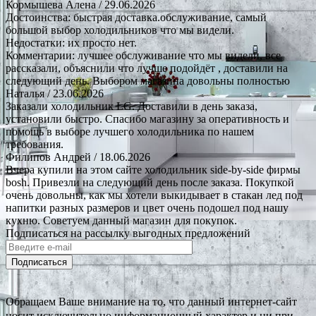
Кормышева Алена
/ 29.06.2026
Достоинства: быстрая доставка.обслуживание, самый
большой выбор холодильников что мы видели.
Недостатки: их просто нет.
Комментарии: лучшее обслуживание что мы видели, все
рассказали, объяснили что лучше подойдёт , доставили на
следующий день. Выбором магазина довольны полностью
Наталья
/ 23.06.2026
Заказали холодильник LG. Доставили в день заказа,
установили быстро. Спасибо магазину за оперативность и
помощь в выборе лучшего холодильника по нашем
требования.
Филипов Андрей
/ 18.06.2026
Вчера купили на этом сайте холодильник side-by-side фирмы
bosh. Привезли на следующий день после заказа. Покупкой
очень довольны, как мы хотели выкидывает в стакан лед под
напитки разных размеров и цвет очень подошел под нашу
кухню. Советуем данный магазин для покупок.
Подписаться на рассылку выгодных предложений
Подписаться
Обращаем Ваше внимание на то, что данный интернет-сайт
носит исключительно информационный характер и ни при