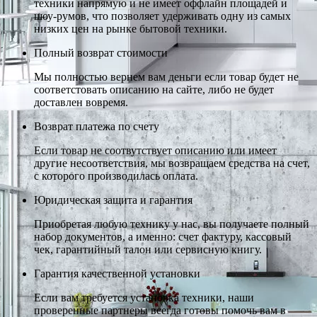
техники напрямую и не имеет оффлайн площадей и
шоу-румов, что позволяет удерживать одну из самых
низких цен на рынке бытовой техники.
Полный возврат стоимости
Мы полностью вернем вам деньги если товар будет не
соответстовать описанию на сайте, либо не будет
доставлен вовремя.
Возврат платежа по счету
Если товар не соотвутствует описанию или имеет
другие несоответствия, мы возвращаем средства на счет,
с которого производилась оплата.
Юридическая защита и гарантия
Приобретая любую технику у нас, вы получаете полный
набор документов, а именно: счет фактуру, кассовый
чек, гарантийный талон или сервисную книгу.
Гарантия качественной установки
Если вам требуется установка техники, наши
проверенные партнеры всегда готовы помочь вам в