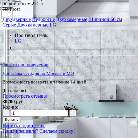
общий объем 271 л
No Frost
Двухдверные
Недорогие
Двухкамерные
Шириной 60 см
Серые
Двухкамерные LG
Производитель:
LG
*Наличие уточняйте у менеджера
Оплата при получении
Доставим сегодня по Москве и МО
Возможность возврата в течение 14 дней
(0 голосов)
Просмотреть отзывы
30200
руб.
Кол-во:
−
+
Купить
Купить в один клик
Нашли дешевле? Сделаем скидку!