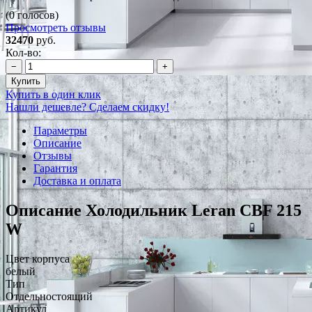
(0 голосов)
Просмотреть отзывы
32470
руб.
Кол-во:
−
+
Купить
Купить в один клик
Нашли дешевле? Сделаем скидку!
Параметры
Описание
Отзывы
Гарантия
Доставка и оплата
Описание Холодильник Leran CBF 215
W
Цвет корпуса
белый
Тип
Отдельностоящий
Артикул