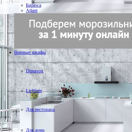
Бирюса
Atlant
Винные шкафы
Dunavox
Liebherr
Для ресторана
Для дома