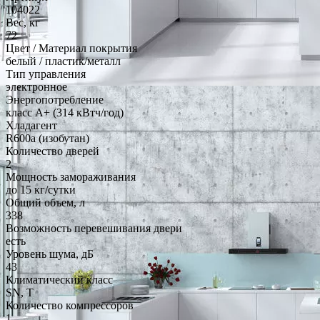
104022
Вес, кг
72
Цвет / Материал покрытия
белый / пластик/металл
Тип управления
электронное
Энергопотребление
класс A+ (314 кВтч/год)
Хладагент
R600a (изобутан)
Количество дверей
2
Мощность замораживания
до 15 кг/cутки
Общий объем, л
338
Возможность перевешивания двери
есть
Уровень шума, дБ
43
Климатический класс
SN, T
Количество компрессоров
1