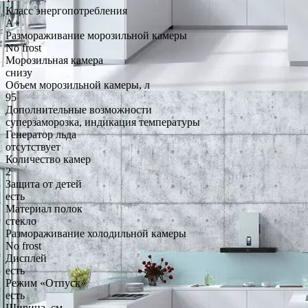
Класс энергопотребления
A+
Размораживание морозильной камеры
No frost
Морозильная камера
снизу
Объем морозильной камеры, л
95
Дополнительные возможности
суперзаморозка, индикация температуры
Генератор льда
отсутствует
Количество камер
2
Защита от детей
есть
Материал полок
стекло
Размораживание холодильной камеры
No frost
Дисплей
есть
Режим «Отпуск»
есть
Ширина, см