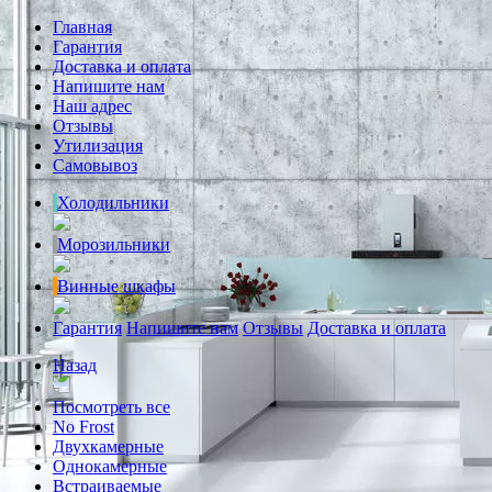
Главная
Гарантия
Доставка и оплата
Напишите нам
Наш адрес
Отзывы
Утилизация
Самовывоз
Холодильники
Морозильники
Винные шкафы
Гарантия
Напишите нам
Отзывы
Доставка и оплата
Назад
Посмотреть все
No Frost
Двухкамерные
Однокамерные
Встраиваемые