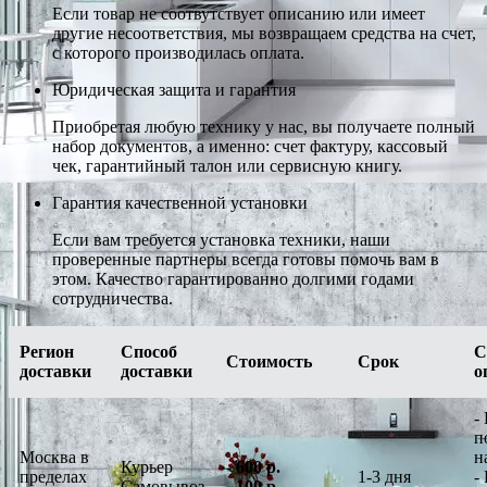
Если товар не соотвутствует описанию или имеет
другие несоответствия, мы возвращаем средства на счет,
с которого производилась оплата.
Юридическая защита и гарантия
Приобретая любую технику у нас, вы получаете полный
набор документов, а именно: счет фактуру, кассовый
чек, гарантийный талон или сервисную книгу.
Гарантия качественной установки
Если вам требуется установка техники, наши
проверенные партнеры всегда готовы помочь вам в
этом. Качество гарантированно долгими годами
сотрудничества.
Регион
Способ
С
Стоимость
Срок
доставки
доставки
о
-
п
Москва в
н
Курьер
-
600 р.
пределах
1-3 дня
-
Самовывоз
-
100 р.