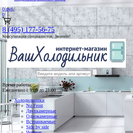
0
руб.
0
8 (495) 177-56-75
Консультация специалистов. Звоните!
Обратный звонок
Время работы:
Ежедневно с 9:00 до 21:00
Холодильники
No Frost
Двухкамерные
Однокамерные
Встраиваемые
Side by side
Черные