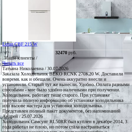
Leran CBF 215 W
32470
руб.
Наши клиенты /
Читать все
Татьяна Николаевна
/ 30.07.2026
Заказала Холодильник BEKO RCNK 270K20 W. Доставили
вовремя. как и обещали. Очень аккуратно внесли и
установили. Старый тут же вынесли. Удобно. Оплата разными
способами - мне было удобно наличными при получении.
Холодильник. работает тише старого. При установке
получила полную информацию об установке холодильника
или вызове мастера для установки холодильника.
Представлен полный пакет документов, без напоминаний
Андрей
/ 25.07.2026
Холодильник Самсунг RL50RR был куплен в декабре 2014, 3
года работал не плохо, но потом стала настраиваться