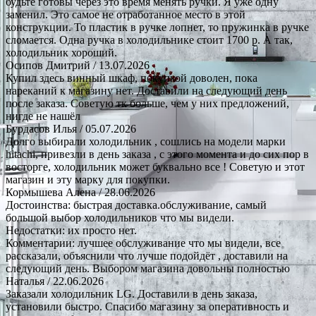
будьте готовы через это время менять ручки. Я уже одну
заменил. Это самое не отработанное место в этой
конструкции. То пластик в ручке лопнет, то пружинка в ручке
сломается. Одна ручка в холодильнике стоит 1700 р. А так,
холодильник хороший.
Осипов Дмитрий
/ 13.07.2026
Купил здесь винный шкаф, покупкой доволен, пока
нареканий к магазину нет. Доставили на следующий день
после заказа. Советую тк больше, чем у них предложений,
нигде не нашёл
Бурдасов Илья
/ 05.07.2026
Долго выбирали холодильник , сошлись на модели марки
hitachi, привезли в день заказа , с этого момента и до сих пор в
восторге, холодильник может буквально все ! Советую и этот
магазин и эту марку для покупки.
Кормышева Алена
/ 28.06.2026
Достоинства: быстрая доставка.обслуживание, самый
большой выбор холодильников что мы видели.
Недостатки: их просто нет.
Комментарии: лучшее обслуживание что мы видели, все
рассказали, объяснили что лучше подойдёт , доставили на
следующий день. Выбором магазина довольны полностью
Наталья
/ 22.06.2026
Заказали холодильник LG. Доставили в день заказа,
установили быстро. Спасибо магазину за оперативность и