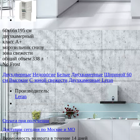
60x66x195 см
двухкамерный
класс A+
морозильник снизу
зона свежести
общий объем 338 л
No Frost
Двухдверные
Недорогие
Белые
Двухкамерные
Шириной 60
см
Высокие
С зоной свежести
Двухкамерные Leran
Производитель:
Leran
*Наличие уточняйте у менеджера
Оплата при получении
Доставим сегодня по Москве и МО
Возможность возврата в течение 14 дней