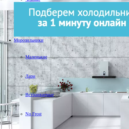
Морозильники
Маленькие
Лари
Встраиваемые
No Frost