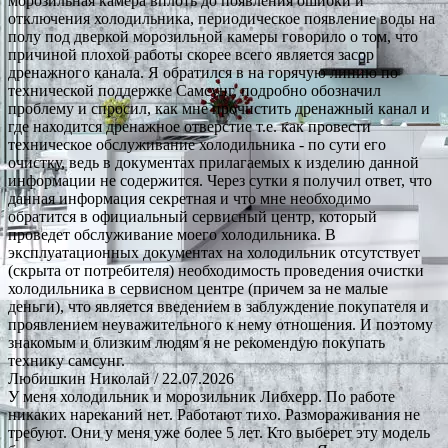
морозильная камера вплоть до появления ошибки и
отключения холодильника, периодическое появление воды на
полу под дверкой морозильной камеры говорило о том, что
причиной плохой работы скорее всего является засор
дренажного канала. Я обратился в на горячую линию по
технической поддержке Самсунг, подробно обозначил
проблему и спросил, как мне прочистить дренажный канал и
где находится дренажное отверстие т.е. как провести
техническое обслуживание холодильника - по сути его
очистку, ведь в документах прилагаемых к изделию данной
информации не содержится. Через сутки я получил ответ, что
данная информация секретная и что мне необходимо
обратится в официальный сервисный центр, который
проведет обслуживание моего холодильника. В
эксплуатационных документах на холодильник отсутствует
(скрыта от потребителя) необходимость проведения очистки
холодильника в сервисном центре (причем за не малые
деньги), что является введением в заблуждение покупателя и
проявлением неуважительного к нему отношения. И поэтому
знакомым и близким людям я не рекомендую покупать
технику самсунг.
Любишкин Николай
/ 22.07.2026
У меня холодильник и морозильник Либхерр. По работе
никаких нареканий нет. Работают тихо. Размораживания не
требуют. Они у меня уже более 5 лет. Кто выберет эту модель