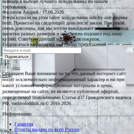
помощь в выборе лучшего холодильника по нашем
требования.
Филипов Андрей
/ 17.06.2026
Вчера купили на этом сайте холодильник side-by-side фирмы
bosh. Привезли на следующий день после заказа. Покупкой
очень довольны, как мы хотели выкидывает в стакан лед под
напитки разных размеров и цвет очень подошел под нашу
кухню. Советуем данный магазин для покупок.
Подписаться на рассылку выгодных предложений
Подписаться
Обращаем Ваше внимание на то, что данный интернет-сайт
носит исключительно информационный характер и ни при
каких условиях информационные материалы и цены,
размещенные на сайте, не являются публичной офертой,
определяемой положениями Статьи 437 Гражданского кодекса
РФ. vashholodilnik.ru © 2016-2026
Информация:
Гарантия
Пункты выдачи по всей России