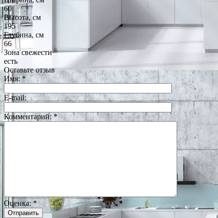
60
Высота, см
195
Глубина, см
66
Зона свежести
есть
Оставьте отзыв
Имя:
*
E-mail:
Комментарий:
*
Оценка:
*