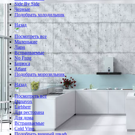
Side By Side
Черные
Подобрать холодильник
Назад
Посмотреть все
Маленькие
Лари
Встраиваемые
No Frost
Бирюса
Atlant
Подобрать морозильник
Назад
Посмотреть все
Dunavox
Liebherr
Для ресторана
Для дома
Встраиваемые
Cold Vine
Подобрать винный шкаф