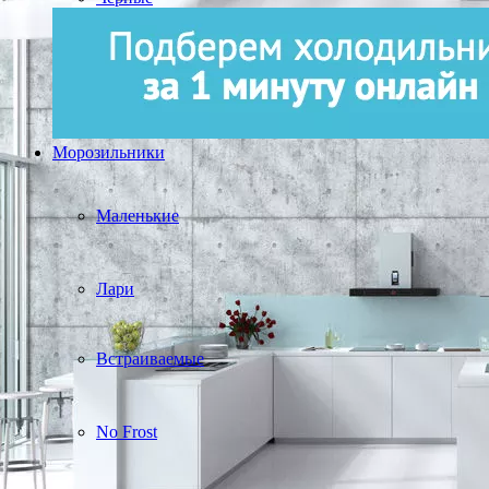
Морозильники
Маленькие
Лари
Встраиваемые
No Frost