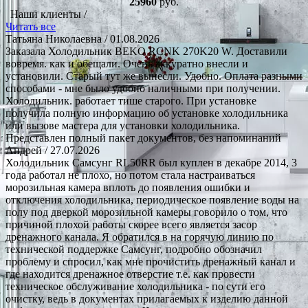
25960
руб.
Наши клиенты /
Читать все
Татьяна Николаевна
/ 01.08.2026
Заказала Холодильник BEKO RCNK 270K20 W. Доставили
вовремя. как и обещали. Очень аккуратно внесли и
установили. Старый тут же вынесли. Удобно. Оплата разными
способами - мне было удобно наличными при получении.
Холодильник. работает тише старого. При установке
получила полную информацию об установке холодильника
или вызове мастера для установки холодильника.
Представлен полный пакет документов, без напоминаний
Андрей
/ 27.07.2026
Холодильник Самсунг RL50RR был куплен в декабре 2014, 3
года работал не плохо, но потом стала настраиваться
морозильная камера вплоть до появления ошибки и
отключения холодильника, периодическое появление воды на
полу под дверкой морозильной камеры говорило о том, что
причиной плохой работы скорее всего является засор
дренажного канала. Я обратился в на горячую линию по
технической поддержке Самсунг, подробно обозначил
проблему и спросил, как мне прочистить дренажный канал и
где находится дренажное отверстие т.е. как провести
техническое обслуживание холодильника - по сути его
очистку, ведь в документах прилагаемых к изделию данной