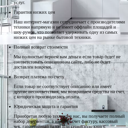
услуг.
Гарантия низких цен
Наш интернет-магазин сотрудничает с производителями
техники напрямую и не имеет оффлайн площадей и
шоу-румов, что позволяет удерживать одну из самых
низких цен на рынке бытовой техники.
Полный возврат стоимости
Мы полностью вернем вам деньги если товар будет не
соответстовать описанию на сайте, либо не будет
доставлен вовремя.
Возврат платежа по счету
Если товар не соотвутствует описанию или имеет
другие несоответствия, мы возвращаем средства на счет,
с которого производилась оплата.
Юридическая защита и гарантия
Приобретая любую технику у нас, вы получаете полный
набор документов, а именно: счет фактуру, кассовый
чек, гарантийный талон или сервисную книгу.