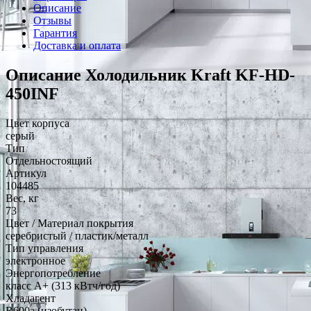
Описание
Отзывы
Гарантия
Доставка и оплата
Описание Холодильник Kraft KF-HD-
450INF
Цвет корпуса
серый
Тип
Отдельностоящий
Артикул
104485
Вес, кг
73
Цвет / Материал покрытия
серебристый / пластик/металл
Тип управления
электронное
Энергопотребление
класс A+ (313 кВтч/год)
Хладагент
R600a (изобутан)