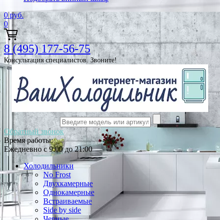
0
руб.
0
8 (495) 177-56-75
Консультация специалистов. Звоните!
Обратный звонок
Время работы:
Ежедневно с 9:00 до 21:00
Холодильники
No Frost
Двухкамерные
Однокамерные
Встраиваемые
Side by side
Черные