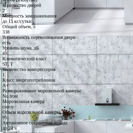
Количество дверей
2
Мощность замораживания
до 15 кг/cутки
Общий объем, л
338
Возможность перевешивания двери
есть
Уровень шума, дБ
43
Климатический класс
ST, T
Количество компрессоров
1
Класс энергопотребления
A+
Размораживание морозильной камеры
No frost
Морозильная камера
снизу
Объем морозильной камеры, л
95
Автономное сохранение холода
до 24 ч