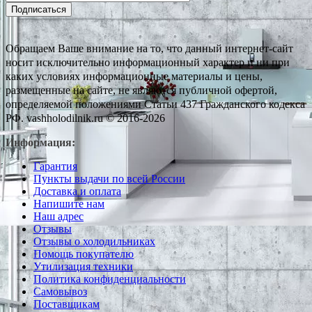
Подписаться
Обращаем Ваше внимание на то, что данный интернет-сайт
носит исключительно информационный характер и ни при
каких условиях информационные материалы и цены,
размещенные на сайте, не являются публичной офертой,
определяемой положениями Статьи 437 Гражданского кодекса
РФ. vashholodilnik.ru © 2016-2026
Информация:
Гарантия
Пункты выдачи по всей России
Доставка и оплата
Напишите нам
Наш адрес
Отзывы
Отзывы о холодильниках
Помощь покупателю
Утилизация техники
Политика конфиденциальности
Самовывоз
Поставщикам