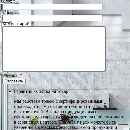
Имя:
*
E-mail:
Комментарий:
*
Оценка:
*
Гарантия качества на товар
Мы работаем только с сертифицированными
производителями бытовой техники от заводов
изготовителей. Вся наша продукция имеет
официальную гарантию производителя и обслуживание
в сервисных центрах. Покупая у нас - можете быть
уверенны в качестве предоставляемой продукции и