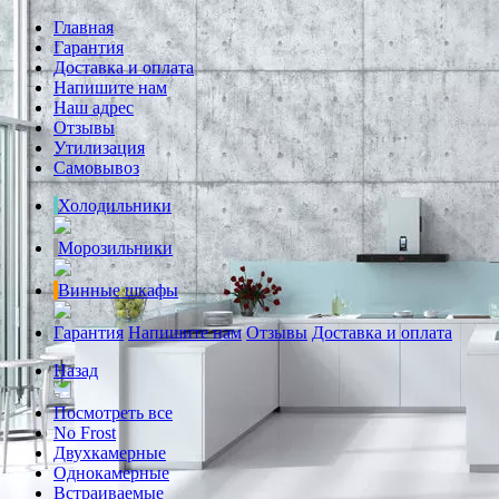
Главная
Гарантия
Доставка и оплата
Напишите нам
Наш адрес
Отзывы
Утилизация
Самовывоз
Холодильники
Морозильники
Винные шкафы
Гарантия
Напишите нам
Отзывы
Доставка и оплата
Назад
Посмотреть все
No Frost
Двухкамерные
Однокамерные
Встраиваемые