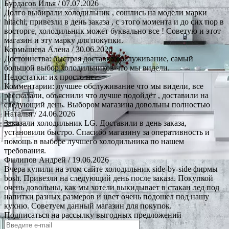
Бурдасов Илья
/ 07.07.2026
Долго выбирали холодильник , сошлись на модели марки
hitachi, привезли в день заказа , с этого момента и до сих пор в
восторге, холодильник может буквально все ! Советую и этот
магазин и эту марку для покупки.
Кормышева Алена
/ 30.06.2026
Достоинства: быстрая доставка.обслуживание, самый
большой выбор холодильников что мы видели.
Недостатки: их просто нет.
Комментарии: лучшее обслуживание что мы видели, все
рассказали, объяснили что лучше подойдёт , доставили на
следующий день. Выбором магазина довольны полностью
Наталья
/ 24.06.2026
Заказали холодильник LG. Доставили в день заказа,
установили быстро. Спасибо магазину за оперативность и
помощь в выборе лучшего холодильника по нашем
требования.
Филипов Андрей
/ 19.06.2026
Вчера купили на этом сайте холодильник side-by-side фирмы
bosh. Привезли на следующий день после заказа. Покупкой
очень довольны, как мы хотели выкидывает в стакан лед под
напитки разных размеров и цвет очень подошел под нашу
кухню. Советуем данный магазин для покупок.
Подписаться на рассылку выгодных предложений