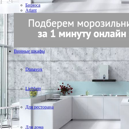
Бирюса
Atlant
Винные шкафы
Dunavox
Liebherr
Для ресторана
Для дома