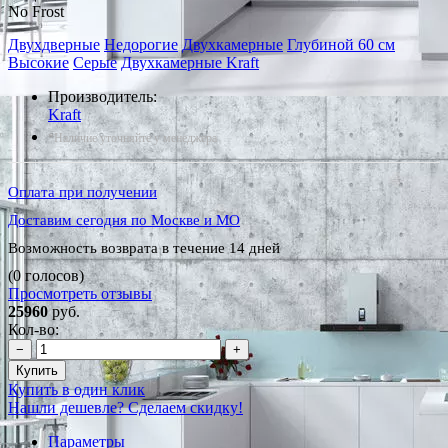
No Frost
Двухдверные
Недорогие
Двухкамерные
Глубиной 60 см
Высокие
Серые
Двухкамерные Kraft
Производитель:
Kraft
*Наличие уточняйте у менеджера
Оплата при получении
Доставим сегодня по Москве и МО
Возможность возврата в течение 14 дней
(0 голосов)
Просмотреть отзывы
25960
руб.
Кол-во:
−
+
Купить
Купить в один клик
Нашли дешевле? Сделаем скидку!
Параметры