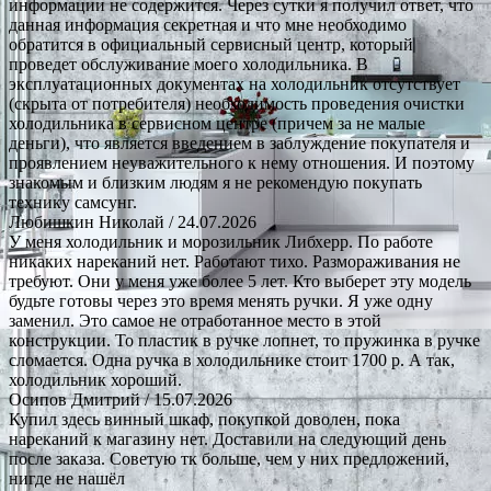
информации не содержится. Через сутки я получил ответ, что
данная информация секретная и что мне необходимо
обратится в официальный сервисный центр, который
проведет обслуживание моего холодильника. В
эксплуатационных документах на холодильник отсутствует
(скрыта от потребителя) необходимость проведения очистки
холодильника в сервисном центре (причем за не малые
деньги), что является введением в заблуждение покупателя и
проявлением неуважительного к нему отношения. И поэтому
знакомым и близким людям я не рекомендую покупать
технику самсунг.
Любишкин Николай
/ 24.07.2026
У меня холодильник и морозильник Либхерр. По работе
никаких нареканий нет. Работают тихо. Размораживания не
требуют. Они у меня уже более 5 лет. Кто выберет эту модель
будьте готовы через это время менять ручки. Я уже одну
заменил. Это самое не отработанное место в этой
конструкции. То пластик в ручке лопнет, то пружинка в ручке
сломается. Одна ручка в холодильнике стоит 1700 р. А так,
холодильник хороший.
Осипов Дмитрий
/ 15.07.2026
Купил здесь винный шкаф, покупкой доволен, пока
нареканий к магазину нет. Доставили на следующий день
после заказа. Советую тк больше, чем у них предложений,
нигде не нашёл