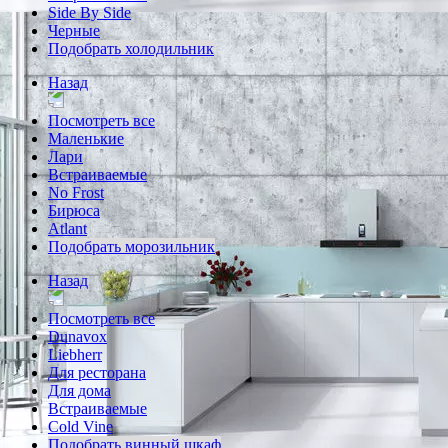
Side By Side
Черные
Подобрать холодильник
Назад
Посмотреть все
Маленькие
Лари
Встраиваемые
No Frost
Бирюса
Atlant
Подобрать морозильник
Назад
Посмотреть все
Dunavox
Liebherr
Для ресторана
Для дома
Встраиваемые
Cold Vine
Подобрать винный шкаф