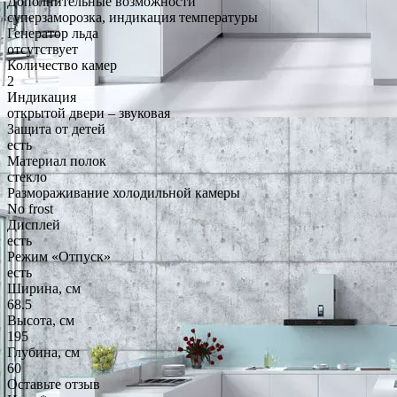
Дополнительные возможности
суперзаморозка, индикация температуры
Генератор льда
отсутствует
Количество камер
2
Индикация
открытой двери – звуковая
Защита от детей
есть
Материал полок
стекло
Размораживание холодильной камеры
No frost
Дисплей
есть
Режим «Отпуск»
есть
Ширина, см
68.5
Высота, см
195
Глубина, см
60
Оставьте отзыв