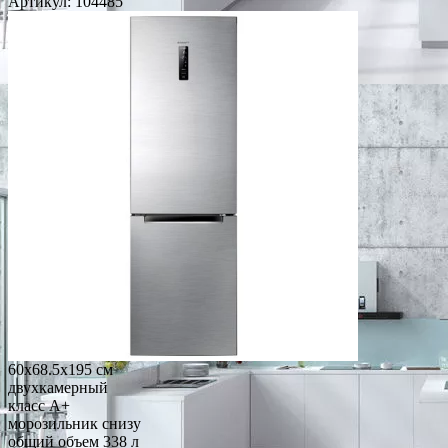
Артикул:
104485
60x68.5x195 см
двухкамерный
класс A+
морозильник снизу
общий объем 338 л