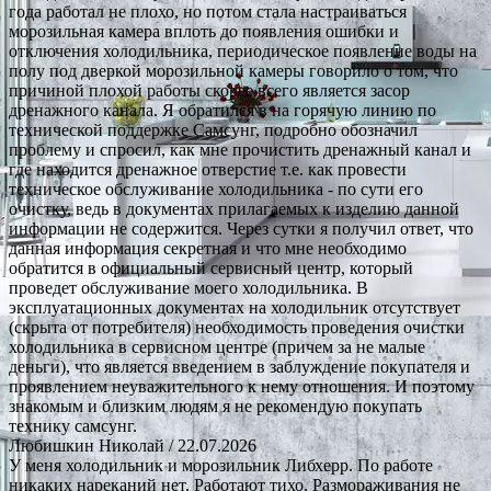
года работал не плохо, но потом стала настраиваться
морозильная камера вплоть до появления ошибки и
отключения холодильника, периодическое появление воды на
полу под дверкой морозильной камеры говорило о том, что
причиной плохой работы скорее всего является засор
дренажного канала. Я обратился в на горячую линию по
технической поддержке Самсунг, подробно обозначил
проблему и спросил, как мне прочистить дренажный канал и
где находится дренажное отверстие т.е. как провести
техническое обслуживание холодильника - по сути его
очистку, ведь в документах прилагаемых к изделию данной
информации не содержится. Через сутки я получил ответ, что
данная информация секретная и что мне необходимо
обратится в официальный сервисный центр, который
проведет обслуживание моего холодильника. В
эксплуатационных документах на холодильник отсутствует
(скрыта от потребителя) необходимость проведения очистки
холодильника в сервисном центре (причем за не малые
деньги), что является введением в заблуждение покупателя и
проявлением неуважительного к нему отношения. И поэтому
знакомым и близким людям я не рекомендую покупать
технику самсунг.
Любишкин Николай
/ 22.07.2026
У меня холодильник и морозильник Либхерр. По работе
никаких нареканий нет. Работают тихо. Размораживания не