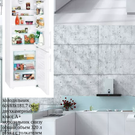
холодильник
60x63x181.7 см
двухкамерный
класс A+
морозильник снизу
общий объем 320 л
ручка с толкателем