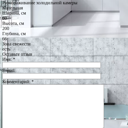
Размораживание холодильной камеры
Капельная
Ширина, см
60
Высота, см
200
Глубина, см
66
Зона свежести
есть
Оставьте отзыв
Имя:
*
E-mail:
Комментарий:
*