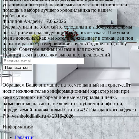
установили быстро. Спасибо магазину за оперативность и
помощь в выборе лучшего холодильника по нашем
требования.
Филипов Андрей
/ 17.06.2026
Вчера купили на этом сайте холодильник side-by-side фирмы
bosh. Привезли на следующий день после заказа. Покупкой
очень довольны, как мы хотели выкидывает в стакан лед под
напитки разных размеров и цвет очень подошел под нашу
кухню. Советуем данный магазин для покупок.
Подписаться на рассылку выгодных предложений
Подписаться
Обращаем Ваше внимание на то, что данный интернет-сайт
носит исключительно информационный характер и ни при
каких условиях информационные материалы и цены,
размещенные на сайте, не являются публичной офертой,
определяемой положениями Статьи 437 Гражданского кодекса
РФ. vashholodilnik.ru © 2016-2026
Информация:
Гарантия