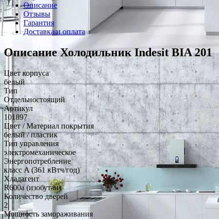
Описание
Отзывы
Гарантия
Доставка и оплата
Описание Холодильник Indesit BIA 201
Цвет корпуса
белый
Тип
Отдельностоящий
Артикул
101897
Цвет / Материал покрытия
белый / пластик
Тип управления
электромеханическое
Энергопотребление
класс A (361 кВтч/год)
Хладагент
R600a (изобутан)
Количество дверей
2
Мощность замораживания