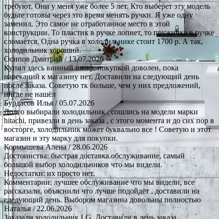
требуют. Они у меня уже более 5 лет. Кто выберет эту модель
будьте готовы через это время менять ручки. Я уже одну
заменил. Это самое не отработанное место в этой
конструкции. То пластик в ручке лопнет, то пружинка в ручке
сломается. Одна ручка в холодильнике стоит 1700 р. А так,
холодильник хороший.
Осипов Дмитрий
/ 13.07.2026
Купил здесь винный шкаф, покупкой доволен, пока
нареканий к магазину нет. Доставили на следующий день
после заказа. Советую тк больше, чем у них предложений,
нигде не нашёл
Бурдасов Илья
/ 05.07.2026
Долго выбирали холодильник , сошлись на модели марки
hitachi, привезли в день заказа , с этого момента и до сих пор в
восторге, холодильник может буквально все ! Советую и этот
магазин и эту марку для покупки.
Кормышева Алена
/ 28.06.2026
Достоинства: быстрая доставка.обслуживание, самый
большой выбор холодильников что мы видели.
Недостатки: их просто нет.
Комментарии: лучшее обслуживание что мы видели, все
рассказали, объяснили что лучше подойдёт , доставили на
следующий день. Выбором магазина довольны полностью
Наталья
/ 22.06.2026
Заказали холодильник LG. Доставили в день заказа,