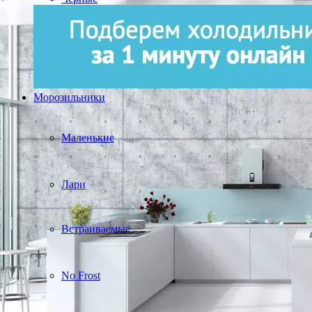
Морозильники
Маленькие
Лари
Встраиваемые
No Frost