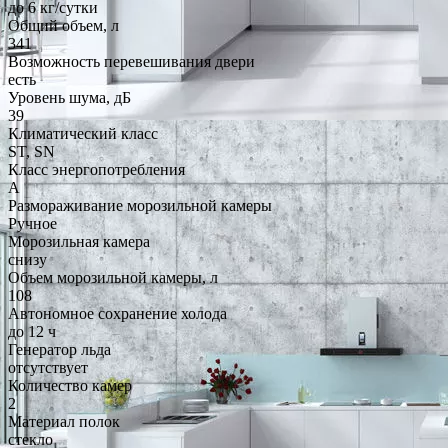
до 6 кг/cутки
Общий объем, л
341
Возможность перевешивания двери
есть
Уровень шума, дБ
39
Климатический класс
ST, SN
Класс энергопотребления
A
Размораживание морозильной камеры
Ручное
Морозильная камера
снизу
Объем морозильной камеры, л
108
Автономное сохранение холода
до 12 ч
Генератор льда
отсутствует
Количество камер
2
Материал полок
стекло