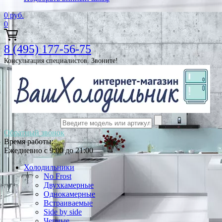
0
руб.
0
8 (495) 177-56-75
Консультация специалистов. Звоните!
Обратный звонок
Время работы:
Ежедневно с 9:00 до 21:00
Холодильники
No Frost
Двухкамерные
Однокамерные
Встраиваемые
Side by side
Черные