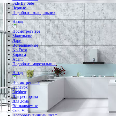
Side By Side
Черные
Подобрать холодильник
Назад
Посмотреть все
Маленькие
Лари
Встраиваемые
No Frost
Бирюса
Atlant
Подобрать морозильник
Назад
Посмотреть все
Dunavox
Liebherr
Для ресторана
Для дома
Встраиваемые
Cold Vine
Подобрать винный шкаф