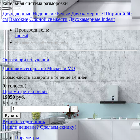
капельная система разморозки
Двухдверные
Недорогие
Белые
Двухкамерные
Шириной 60
см
Высокие
С зоной свежести
Двухкамерные Indesit
Производитель:
Indesit
*Наличие уточняйте у менеджера
Оплата при получении
Доставим сегодня по Москве и МО
Возможность возврата в течение 14 дней
(0 голосов)
Просмотреть отзывы
19850
руб.
Кол-во:
−
+
Купить
Купить в один клик
Нашли дешевле? Сделаем скидку!
Параметры