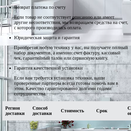
Возврат платежа по счету
Если товар не соотвутствует описанию или имеет
другие несоответствия, мы возвращаем средства на счет,
с которого производилась оплата.
Юридическая защита и гарантия
Приобретая любую технику у нас, вы получаете полный
набор документов, а именно: счет фактуру, кассовый
чек, гарантийный талон или сервисную книгу.
Гарантия качественной установки
Если вам требуется установка техники, наши
проверенные партнеры всегда готовы помочь вам в
этом. Качество гарантированно долгими годами
сотрудничества.
Регион
Способ
С
Стоимость
Срок
доставки
доставки
о
-