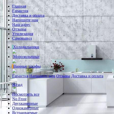
Главная
Гарантия
Доставка и оплата
Напишите нам
Наш адрес
Отзывы
Утилизация
Самовывоз
Холодильники
Морозильники
Винные шкафы
Гарантия
Напишите нам
Отзывы
Доставка и оплата
Назад
Посмотреть все
No Frost
Двухкамерные
Однокамерные
Встраиваемые