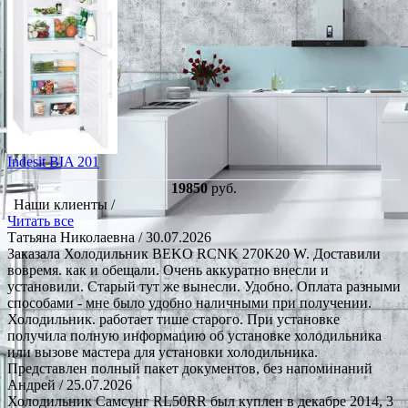
Indesit BIA 201
19850
руб.
Наши клиенты /
Читать все
Татьяна Николаевна
/ 30.07.2026
Заказала Холодильник BEKO RCNK 270K20 W. Доставили
вовремя. как и обещали. Очень аккуратно внесли и
установили. Старый тут же вынесли. Удобно. Оплата разными
способами - мне было удобно наличными при получении.
Холодильник. работает тише старого. При установке
получила полную информацию об установке холодильника
или вызове мастера для установки холодильника.
Представлен полный пакет документов, без напоминаний
Андрей
/ 25.07.2026
Холодильник Самсунг RL50RR был куплен в декабре 2014, 3