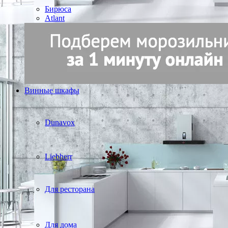
Бирюса
Atlant
Винные шкафы
Dunavox
Liebherr
Для ресторана
Для дома