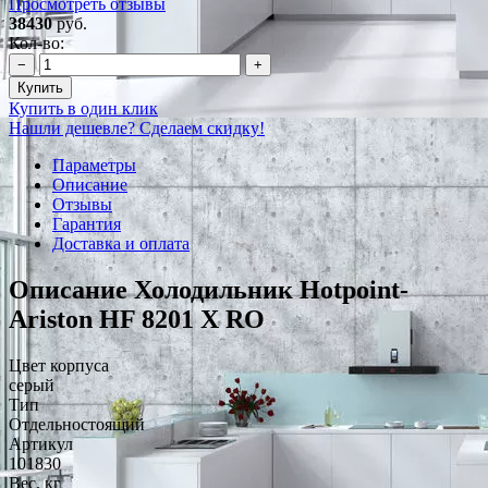
Просмотреть отзывы
38430
руб.
Кол-во:
−
+
Купить
Купить в один клик
Нашли дешевле? Сделаем скидку!
Параметры
Описание
Отзывы
Гарантия
Доставка и оплата
Описание Холодильник Hotpoint-
Ariston HF 8201 X RO
Цвет корпуса
серый
Тип
Отдельностоящий
Артикул
101830
Вес, кг