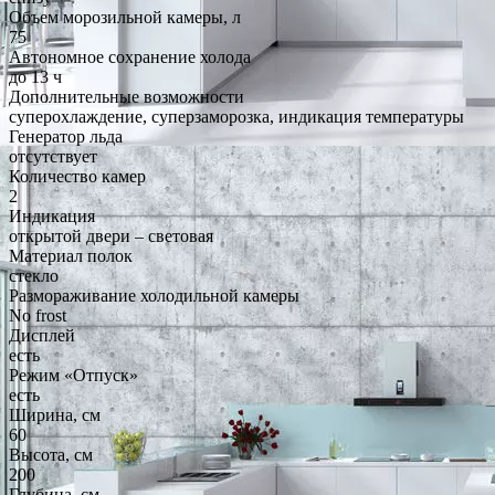
Объем морозильной камеры, л
75
Автономное сохранение холода
до 13 ч
Дополнительные возможности
суперохлаждение, суперзаморозка, индикация температуры
Генератор льда
отсутствует
Количество камер
2
Индикация
открытой двери – световая
Материал полок
стекло
Размораживание холодильной камеры
No frost
Дисплей
есть
Режим «Отпуск»
есть
Ширина, см
60
Высота, см
200
Глубина, см