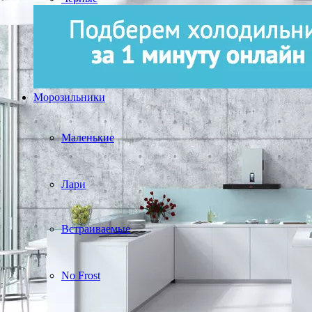
Морозильники
Маленькие
Лари
Встраиваемые
No Frost