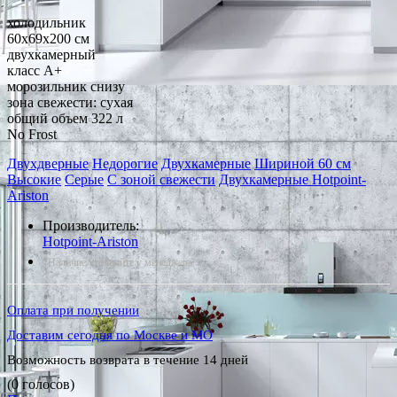
холодильник
60x69x200 см
двухкамерный
класс A+
морозильник снизу
зона свежести: сухая
общий объем 322 л
No Frost
Двухдверные
Недорогие
Двухкамерные
Шириной 60 см
Высокие
Серые
С зоной свежести
Двухкамерные Hotpoint-
Ariston
Производитель:
Hotpoint-Ariston
*Наличие уточняйте у менеджера
Оплата при получении
Доставим сегодня по Москве и МО
Возможность возврата в течение 14 дней
(0 голосов)