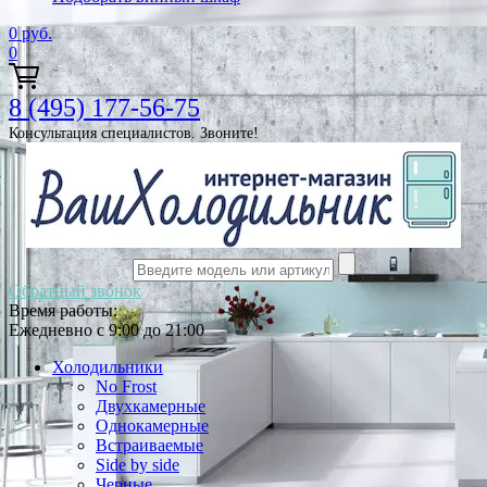
0
руб.
0
8 (495) 177-56-75
Консультация специалистов. Звоните!
Обратный звонок
Время работы:
Ежедневно с 9:00 до 21:00
Холодильники
No Frost
Двухкамерные
Однокамерные
Встраиваемые
Side by side
Черные