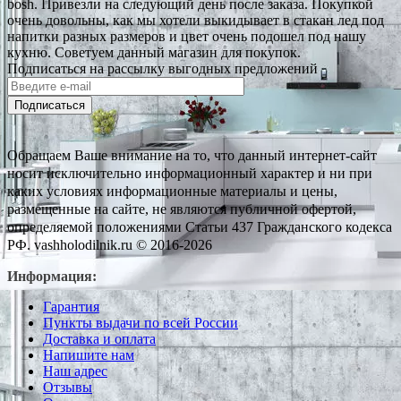
bosh. Привезли на следующий день после заказа. Покупкой
очень довольны, как мы хотели выкидывает в стакан лед под
напитки разных размеров и цвет очень подошел под нашу
кухню. Советуем данный магазин для покупок.
Подписаться на рассылку выгодных предложений
Подписаться
Обращаем Ваше внимание на то, что данный интернет-сайт
носит исключительно информационный характер и ни при
каких условиях информационные материалы и цены,
размещенные на сайте, не являются публичной офертой,
определяемой положениями Статьи 437 Гражданского кодекса
РФ. vashholodilnik.ru © 2016-2026
Информация:
Гарантия
Пункты выдачи по всей России
Доставка и оплата
Напишите нам
Наш адрес
Отзывы