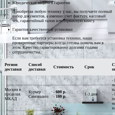
Юридическая защита и гарантия
Приобретая любую технику у нас, вы получаете полный
набор документов, а именно: счет фактуру, кассовый
чек, гарантийный талон или сервисную книгу.
Гарантия качественной установки
Если вам требуется установка техники, наши
проверенные партнеры всегда готовы помочь вам в
этом. Качество гарантированно долгими годами
сотрудничества.
Регион
Способ
С
Стоимость
Срок
доставки
доставки
о
-
п
Москва в
н
Курьер
-
600 р.
пределах
1-3 дня
-
Самовывоз
-
100 р.
МКАД
п
н
и