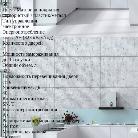
69
Цвет / Материал покрытия
серебристый / пластик/металл
Тип управления
электронное
Энергопотребление
класс A+ (323 кВтч/год)
Количество дверей
2
Мощность замораживания
до 9 кг/cутки
Общий объем, л
322
Возможность перевешивания двери
есть
Уровень шума, дБ
40
Климатический класс
SN, T
Класс энергопотребления
A+
Размораживание морозильной камеры
No frost
Морозильная камера
снизу