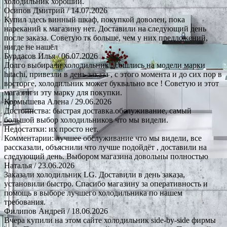
холодильник хороший.
Осипов Дмитрий
/ 14.07.2026
Купил здесь винный шкаф, покупкой доволен, пока
нареканий к магазину нет. Доставили на следующий день
после заказа. Советую тк больше, чем у них предложений,
нигде не нашёл
Бурдасов Илья
/ 06.07.2026
Долго выбирали холодильник , сошлись на модели марки
hitachi, привезли в день заказа , с этого момента и до сих пор в
восторге, холодильник может буквально все ! Советую и этот
магазин и эту марку для покупки.
Кормышева Алена
/ 29.06.2026
Достоинства: быстрая доставка.обслуживание, самый
большой выбор холодильников что мы видели.
Недостатки: их просто нет.
Комментарии: лучшее обслуживание что мы видели, все
рассказали, объяснили что лучше подойдёт , доставили на
следующий день. Выбором магазина довольны полностью
Наталья
/ 23.06.2026
Заказали холодильник LG. Доставили в день заказа,
установили быстро. Спасибо магазину за оперативность и
помощь в выборе лучшего холодильника по нашем
требования.
Филипов Андрей
/ 18.06.2026
Вчера купили на этом сайте холодильник side-by-side фирмы