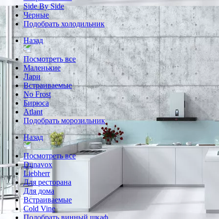
Side By Side
Черные
Подобрать холодильник
Назад
Посмотреть все
Маленькие
Лари
Встраиваемые
No Frost
Бирюса
Atlant
Подобрать морозильник
Назад
Посмотреть все
Dunavox
Liebherr
Для ресторана
Для дома
Встраиваемые
Cold Vine
Подобрать винный шкаф