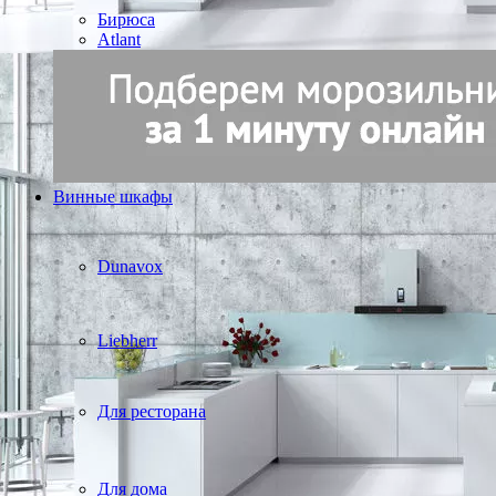
Бирюса
Atlant
Винные шкафы
Dunavox
Liebherr
Для ресторана
Для дома