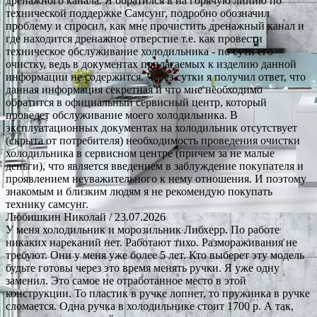
дренажного канала. Я обратился в на горячую линию по
технической поддержке Самсунг, подробно обозначил
проблему и спросил, как мне прочистить дренажный канал и
где находится дренажное отверстие т.е. как провести
техническое обслуживание холодильника - по сути его
очистку, ведь в документах прилагаемых к изделию данной
информации не содержится. Через сутки я получил ответ, что
данная информация секретная и что мне необходимо
обратится в официальный сервисный центр, который
проведет обслуживание моего холодильника. В
эксплуатационных документах на холодильник отсутствует
(скрыта от потребителя) необходимость проведения очистки
холодильника в сервисном центре (причем за не малые
деньги), что является введением в заблуждение покупателя и
проявлением неуважительного к нему отношения. И поэтому
знакомым и близким людям я не рекомендую покупать
технику самсунг.
Любишкин Николай
/ 23.07.2026
У меня холодильник и морозильник Либхерр. По работе
никаких нареканий нет. Работают тихо. Размораживания не
требуют. Они у меня уже более 5 лет. Кто выберет эту модель
будьте готовы через это время менять ручки. Я уже одну
заменил. Это самое не отработанное место в этой
конструкции. То пластик в ручке лопнет, то пружинка в ручке
сломается. Одна ручка в холодильнике стоит 1700 р. А так,