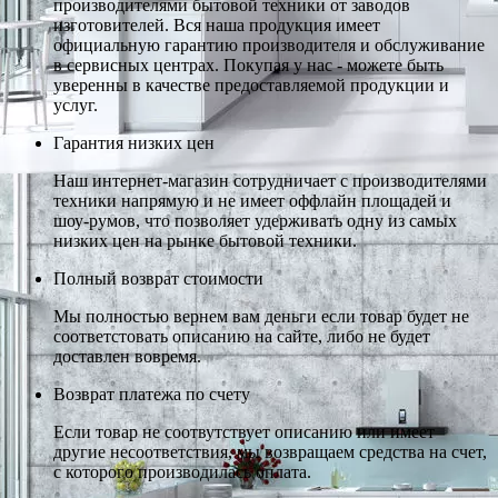
производителями бытовой техники от заводов
изготовителей. Вся наша продукция имеет
официальную гарантию производителя и обслуживание
в сервисных центрах. Покупая у нас - можете быть
уверенны в качестве предоставляемой продукции и
услуг.
Гарантия низких цен
Наш интернет-магазин сотрудничает с производителями
техники напрямую и не имеет оффлайн площадей и
шоу-румов, что позволяет удерживать одну из самых
низких цен на рынке бытовой техники.
Полный возврат стоимости
Мы полностью вернем вам деньги если товар будет не
соответстовать описанию на сайте, либо не будет
доставлен вовремя.
Возврат платежа по счету
Если товар не соотвутствует описанию или имеет
другие несоответствия, мы возвращаем средства на счет,
с которого производилась оплата.