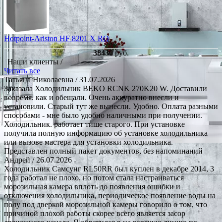
Hotpoint-Ariston HF 8201 X RO
38430
руб.
Наши клиенты /
Читать все
Татьяна Николаевна
/ 31.07.2026
Заказала Холодильник BEKO RCNK 270K20 W. Доставили
вовремя. как и обещали. Очень аккуратно внесли и
установили. Старый тут же вынесли. Удобно. Оплата разными
способами - мне было удобно наличными при получении.
Холодильник. работает тише старого. При установке
получила полную информацию об установке холодильника
или вызове мастера для установки холодильника.
Представлен полный пакет документов, без напоминаний
Андрей
/ 26.07.2026
Холодильник Самсунг RL50RR был куплен в декабре 2014, 3
года работал не плохо, но потом стала настраиваться
морозильная камера вплоть до появления ошибки и
отключения холодильника, периодическое появление воды на
полу под дверкой морозильной камеры говорило о том, что
причиной плохой работы скорее всего является засор