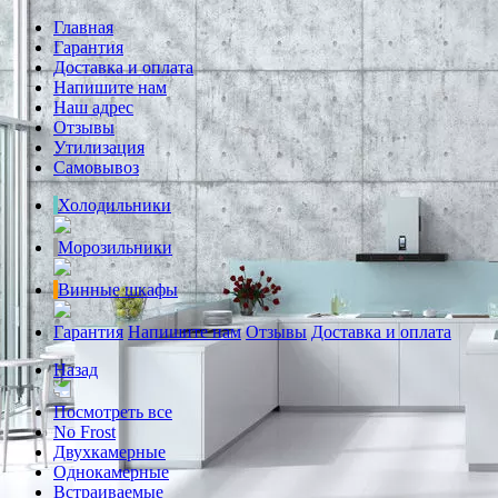
Главная
Гарантия
Доставка и оплата
Напишите нам
Наш адрес
Отзывы
Утилизация
Самовывоз
Холодильники
Морозильники
Винные шкафы
Гарантия
Напишите нам
Отзывы
Доставка и оплата
Назад
Посмотреть все
No Frost
Двухкамерные
Однокамерные
Встраиваемые