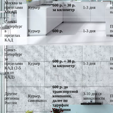
Москва за
П
600 р. + 30 р.
пределами
Курьер
1-3 дня
п
за километр
МКАД
н
Санкт-
Петербург
П
в
Курьер
600 р.
1-3 дня
п
пределах
н
КАД
Санкт-
Петербург
за
П
600 р. + 30 р.
пределами
Курьер
1-3 дня
п
за километр
КАД (2-5
н
км от
КАД)
600 р. до
транспортной
Другие
3-10 дня (в
Курьер,
компании,
П
регионы
зависимости
самовывоз
далее по
п
России
от региона)
тарифам
компании