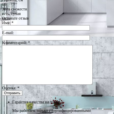
69
Зона свежести
есть, сухая
Оставьте отзыв
Имя:
*
E-mail:
Комментарий:
*
Оценка:
*
Гарантия качества на товар
Мы работаем только с сертифицированными