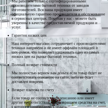
Мы работаем только с сертифицированными
производителями бытовой техники от заводов
изготовителей. Вся наша продукция имеет
официальную гарантию производителя и обслуживание
в сервисных центрах. Покупая у нас - можете быть
уверенны в качестве предоставляемой продукции и
услуг.
Гарантия низких цен
Наш интернет-магазин сотрудничает с производителями
техники напрямую и не имеет оффлайн площадей и
шоу-румов, что позволяет удерживать одну из самых
низких цен на рынке бытовой техники.
Полный возврат стоимости
Мы полностью вернем вам деньги если товар будет не
соответстовать описанию на сайте, либо не будет
доставлен вовремя.
Возврат платежа по счету
Если товар не соотвутствует описанию или имеет
другие несоответствия, мы возвращаем средства на счет,
с которого производилась оплата.