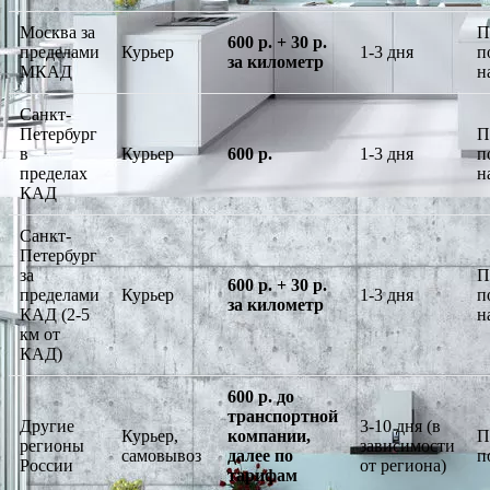
Москва за
П
600 р. + 30 р.
пределами
Курьер
1-3 дня
п
за километр
МКАД
н
Санкт-
Петербург
П
в
Курьер
600 р.
1-3 дня
п
пределах
н
КАД
Санкт-
Петербург
за
П
600 р. + 30 р.
пределами
Курьер
1-3 дня
п
за километр
КАД (2-5
н
км от
КАД)
600 р. до
транспортной
Другие
3-10 дня (в
Курьер,
компании,
П
регионы
зависимости
самовывоз
далее по
п
России
от региона)
тарифам