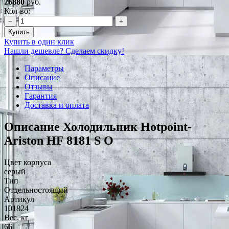
26880
руб.
Кол-во:
−
+
Купить
Купить в один клик
Нашли дешевле? Сделаем скидку!
Параметры
Описание
Отзывы
Гарантия
Доставка и оплата
Описание Холодильник Hotpoint-
Ariston HF 8181 S O
Цвет корпуса
серый
Тип
Отдельностоящий
Артикул
101824
Вес, кг
66