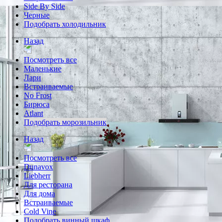
Side By Side
Черные
Подобрать холодильник
Назад
Посмотреть все
Маленькие
Лари
Встраиваемые
No Frost
Бирюса
Atlant
Подобрать морозильник
Назад
Посмотреть все
Dunavox
Liebherr
Для ресторана
Для дома
Встраиваемые
Cold Vine
Подобрать винный шкаф