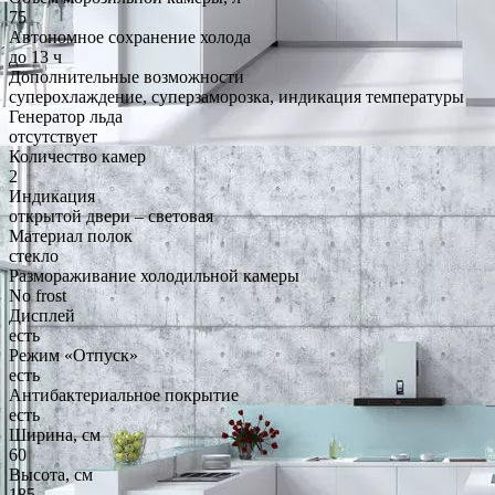
75
Автономное сохранение холода
до 13 ч
Дополнительные возможности
суперохлаждение, суперзаморозка, индикация температуры
Генератор льда
отсутствует
Количество камер
2
Индикация
открытой двери – световая
Материал полок
стекло
Размораживание холодильной камеры
No frost
Дисплей
есть
Режим «Отпуск»
есть
Антибактериальное покрытие
есть
Ширина, см
60
Высота, см
185