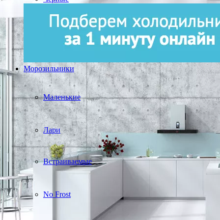
Морозильники
Маленькие
Лари
Встраиваемые
No Frost