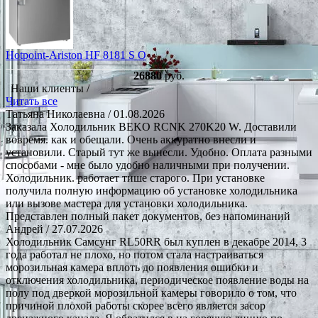
Hotpoint-Ariston HF 8181 S O
26880
руб.
Наши клиенты /
Читать все
Татьяна Николаевна
/ 01.08.2026
Заказала Холодильник BEKO RCNK 270K20 W. Доставили
вовремя. как и обещали. Очень аккуратно внесли и
установили. Старый тут же вынесли. Удобно. Оплата разными
способами - мне было удобно наличными при получении.
Холодильник. работает тише старого. При установке
получила полную информацию об установке холодильника
или вызове мастера для установки холодильника.
Представлен полный пакет документов, без напоминаний
Андрей
/ 27.07.2026
Холодильник Самсунг RL50RR был куплен в декабре 2014, 3
года работал не плохо, но потом стала настраиваться
морозильная камера вплоть до появления ошибки и
отключения холодильника, периодическое появление воды на
полу под дверкой морозильной камеры говорило о том, что
причиной плохой работы скорее всего является засор