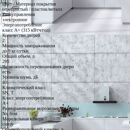
Цвет / Материал покрытия
серебристый / пластик/металл
Тип управления
электронное
Энергопотребление
класс A+ (315 кВтч/год)
Количество дверей
2
Мощность замораживания
до 9 кг/cутки
Общий объем, л
295
Возможность перевешивания двери
есть
Уровень шума, дБ
40
Климатический класс
SN, T
Класс энергопотребления
A+
Размораживание морозильной камеры
No frost
Морозильная камера
снизу
Объем морозильной камеры, л