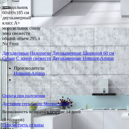
холодильник
60x69x185 см
двухкамерный
класс A+
морозильник снизу
зона свежести
общий объем 295 л
No Frost
Двухдверные
Недорогие
Двухкамерные
Шириной 60 см
Серые
С зоной свежести
Двухкамерные Hotpoint-Ariston
Производитель:
Hotpoint-Ariston
*Наличие уточняйте у менеджера
Оплата при получении
Доставим сегодня по Москве и МО
Возможность возврата в течение 14 дней
(0 голосов)
Просмотреть отзывы