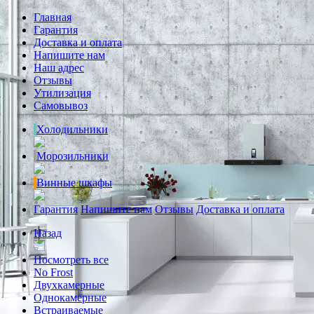
Главная
Гарантия
Доставка и оплата
Напишите нам
Наш адрес
Отзывы
Утилизация
Самовывоз
Холодильники
Морозильники
Винные шкафы
Гарантия
Напишите нам
Отзывы
Доставка и оплата
Назад
Посмотреть все
No Frost
Двухкамерные
Однокамерные
Встраиваемые