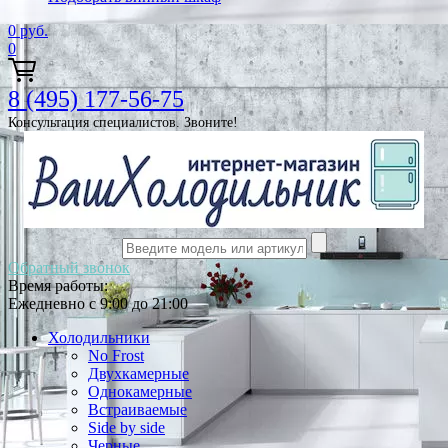
0
руб.
0
8 (495) 177-56-75
Консультация специалистов. Звоните!
Обратный звонок
Время работы:
Ежедневно с 9:00 до 21:00
Холодильники
No Frost
Двухкамерные
Однокамерные
Встраиваемые
Side by side
Черные