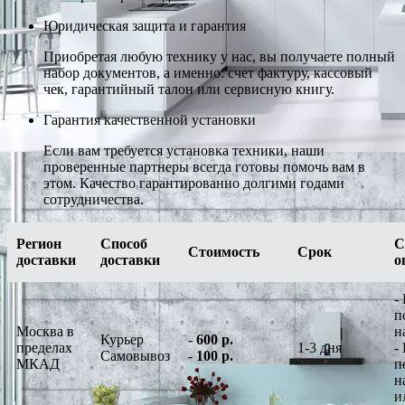
Юридическая защита и гарантия
Приобретая любую технику у нас, вы получаете полный
набор документов, а именно: счет фактуру, кассовый
чек, гарантийный талон или сервисную книгу.
Гарантия качественной установки
Если вам требуется установка техники, наши
проверенные партнеры всегда готовы помочь вам в
этом. Качество гарантированно долгими годами
сотрудничества.
Регион
Способ
С
Стоимость
Срок
доставки
доставки
о
-
п
Москва в
н
Курьер
-
600 р.
пределах
1-3 дня
-
Самовывоз
-
100 р.
МКАД
п
н
и