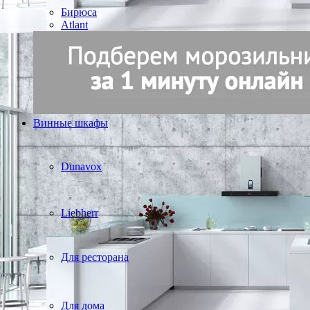
Бирюса
Atlant
Винные шкафы
Dunavox
Liebherr
Для ресторана
Для дома