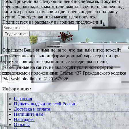
bosh. Привезли на следующий день после заказа. Покупкой
очень довольны, как мы хотели выкидывает в стакан лед под
напитки разных размеров и цвет очень подошел под нашу
кухню. Советуем данный магазин для покупок.
Подписаться на рассылку выгодных предложений
Подписаться
Обращаем Ваше внимание на то, что данный интернет-сайт
носит исключительно информационный характер и ни при
каких условиях информационные материалы и цены,
размещенные на сайте, не являются публичной офертой,
определяемой положениями Статьи 437 Гражданского кодекса
РФ. vashholodilnik.ru © 2016-2026
Информация:
Гарантия
Пункты выдачи по всей России
Доставка и оплата
Напишите нам
Наш адрес
Отзывы