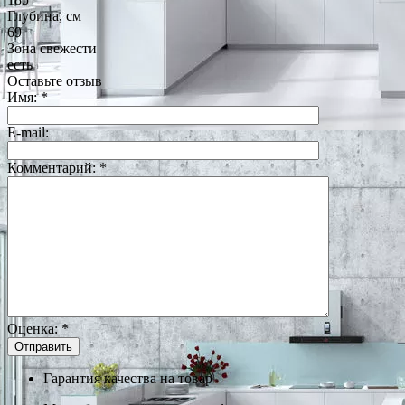
Глубина, см
69
Зона свежести
есть
Оставьте отзыв
Имя:
*
E-mail:
Комментарий:
*
Оценка:
*
Гарантия качества на товар