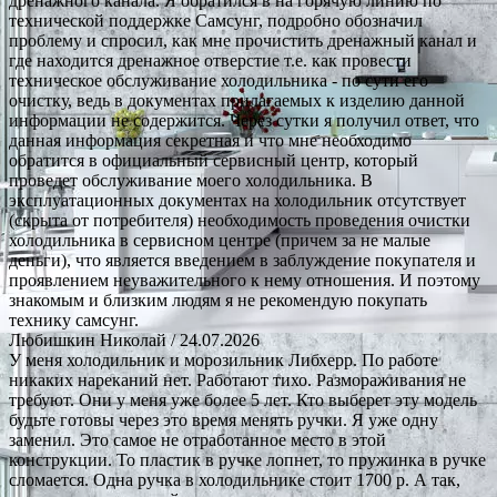
дренажного канала. Я обратился в на горячую линию по
технической поддержке Самсунг, подробно обозначил
проблему и спросил, как мне прочистить дренажный канал и
где находится дренажное отверстие т.е. как провести
техническое обслуживание холодильника - по сути его
очистку, ведь в документах прилагаемых к изделию данной
информации не содержится. Через сутки я получил ответ, что
данная информация секретная и что мне необходимо
обратится в официальный сервисный центр, который
проведет обслуживание моего холодильника. В
эксплуатационных документах на холодильник отсутствует
(скрыта от потребителя) необходимость проведения очистки
холодильника в сервисном центре (причем за не малые
деньги), что является введением в заблуждение покупателя и
проявлением неуважительного к нему отношения. И поэтому
знакомым и близким людям я не рекомендую покупать
технику самсунг.
Любишкин Николай
/ 24.07.2026
У меня холодильник и морозильник Либхерр. По работе
никаких нареканий нет. Работают тихо. Размораживания не
требуют. Они у меня уже более 5 лет. Кто выберет эту модель
будьте готовы через это время менять ручки. Я уже одну
заменил. Это самое не отработанное место в этой
конструкции. То пластик в ручке лопнет, то пружинка в ручке
сломается. Одна ручка в холодильнике стоит 1700 р. А так,