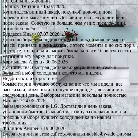
холодильник хороший.
Осипов Дмитрий
/ 15.07.2026
Купил здесь винный шкаф, покупкой доволен, пока
нареканий к магазину нет. Доставили на следующий день
после заказа. Советую тк больше, чем у них предложений,
нигде не нашёл
Бурдасов Илья
/ 07.07.2026
Долго выбирали холодильник , сошлись на модели марки
hitachi, привезли в день заказа , с этого момента и до сих пор в
восторге, холодильник может буквально все ! Советую и этот
магазин и эту марку для покупки.
Кормышева Алена
/ 30.06.2026
Достоинства: быстрая доставка.обслуживание, самый
большой выбор холодильников что мы видели.
Недостатки: их просто нет.
Комментарии: лучшее обслуживание что мы видели, все
рассказали, объяснили что лучше подойдёт , доставили на
следующий день. Выбором магазина довольны полностью
Наталья
/ 24.06.2026
Заказали холодильник LG. Доставили в день заказа,
установили быстро. Спасибо магазину за оперативность и
помощь в выборе лучшего холодильника по нашем
требования.
Филипов Андрей
/ 19.06.2026
Вчера купили на этом сайте холодильник side-by-side фирмы