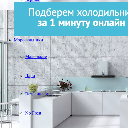
Морозильники
Маленькие
Лари
Встраиваемые
No Frost