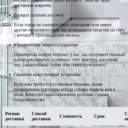
соответстовать описанию на сайте, либо не будет
доставлен вовремя.
Возврат платежа по счету
Если товар не соотвутствует описанию или имеет
другие несоответствия, мы возвращаем средства на счет,
с которого производилась оплата.
Юридическая защита и гарантия
Приобретая любую технику у нас, вы получаете полный
набор документов, а именно: счет фактуру, кассовый
чек, гарантийный талон или сервисную книгу.
Гарантия качественной установки
Если вам требуется установка техники, наши
проверенные партнеры всегда готовы помочь вам в
этом. Качество гарантированно долгими годами
сотрудничества.
Регион
Способ
С
Стоимость
Срок
доставки
доставки
о