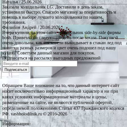
Наталья
/ 25.06.2026
Заказали холодильник LG. Доставили в день заказа,
установили быстро. Спасибо магазину за оперативность и
помощь в выборе лучшего холодильника по нашем
требования.
Филипов Андрей
/ 20.06.2026
Вчера купили на этом сайте холодильник side-by-side фирмы
bosh. Привезли на следующий день после заказа. Покупкой
очень довольны, как мы хотели выкидывает в стакан лед под
напитки разных размеров и цвет очень подошел под нашу
кухню. Советуем данный магазин для покупок.
Подписаться на рассылку выгодных предложений
Подписаться
Обращаем Ваше внимание на то, что данный интернет-сайт
носит исключительно информационный характер и ни при
каких условиях информационные материалы и цены,
размещенные на сайте, не являются публичной офертой,
определяемой положениями Статьи 437 Гражданского кодекса
РФ. vashholodilnik.ru © 2016-2026
Информация: