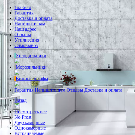
Главная
Гарантия
Доставка и оплата
Напишите нам
Наш адрес
Отзывы
Утилизация
Самовывоз
Холодильники
Морозильники
Винные шкафы
Гарантия
Напишите нам
Отзывы
Доставка и оплата
Назад
Посмотреть все
No Frost
Двухкамерные
Однокамерные
Встраиваемые