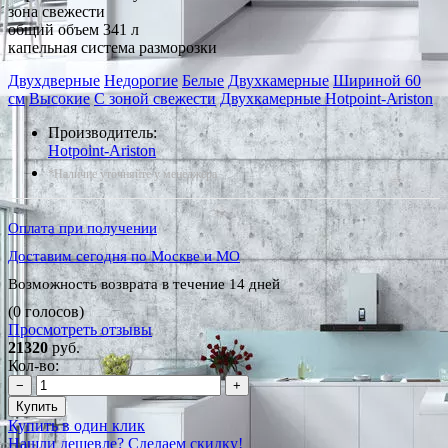
зона свежести
общий объем 341 л
капельная система разморозки
Двухдверные
Недорогие
Белые
Двухкамерные
Шириной 60
см
Высокие
С зоной свежести
Двухкамерные Hotpoint-Ariston
Производитель:
Hotpoint-Ariston
*Наличие уточняйте у менеджера
Оплата при получении
Доставим сегодня по Москве и МО
Возможность возврата в течение 14 дней
(0 голосов)
Просмотреть отзывы
21320
руб.
Кол-во:
−
+
Купить
Купить в один клик
Нашли дешевле? Сделаем скидку!