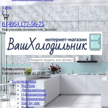
0
руб.
0
8 (495) 177-56-75
Консультация специалистов. Звоните!
Обратный звонок
Время работы:
Ежедневно с 9:00 до 21:00
Холодильники
No Frost
Двухкамерные
Однокамерные
Встраиваемые
Side by side
Черные