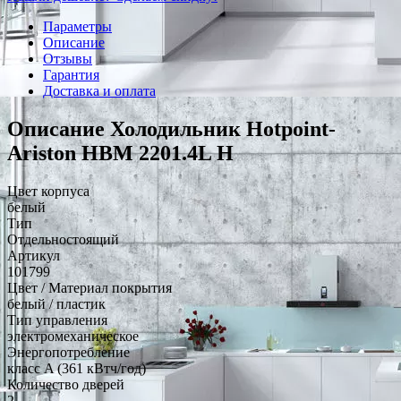
Параметры
Описание
Отзывы
Гарантия
Доставка и оплата
Описание Холодильник Hotpoint-
Ariston HBM 2201.4L H
Цвет корпуса
белый
Тип
Отдельностоящий
Артикул
101799
Цвет / Материал покрытия
белый / пластик
Тип управления
электромеханическое
Энергопотребление
класс A (361 кВтч/год)
Количество дверей
2