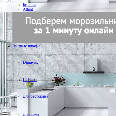
Бирюса
Atlant
Винные шкафы
Dunavox
Liebherr
Для ресторана
Для дома