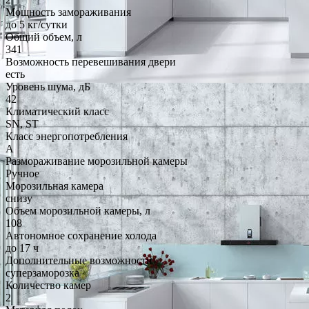
Мощность замораживания
до 5 кг/cутки
Общий объем, л
341
Возможность перевешивания двери
есть
Уровень шума, дБ
42
Климатический класс
SN, ST
Класс энергопотребления
A
Размораживание морозильной камеры
Ручное
Морозильная камера
снизу
Объем морозильной камеры, л
108
Автономное сохранение холода
до 17 ч
Дополнительные возможности
суперзаморозка
Количество камер
2