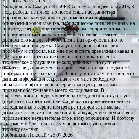
Андрей
/ 28.07.2026
Холодильник Самсунг RL50RR был куплен в декабре 2014, 3
года работал не плохо, но потом стала настраиваться
морозильная камера вплоть до появления ошибки и
отключения холодильника, периодическое появление воды на
полу под дверкой морозильной камеры говорило о том, что
причиной плохой работы скорее всего является засор
дренажного канала. Я обратился в на горячую линию по
технической поддержке Самсунг, подробно обозначил
проблему и спросил, как мне прочистить дренажный канал и
где находится дренажное отверстие т.е. как провести
техническое обслуживание холодильника - по сути его
очистку, ведь в документах прилагаемых к изделию данной
информации не содержится. Через сутки я получил ответ, что
данная информация секретная и что мне необходимо
обратится в официальный сервисный центр, который
проведет обслуживание моего холодильника. В
эксплуатационных документах на холодильник отсутствует
(скрыта от потребителя) необходимость проведения очистки
холодильника в сервисном центре (причем за не малые
деньги), что является введением в заблуждение покупателя и
проявлением неуважительного к нему отношения. И поэтому
знакомым и близким людям я не рекомендую покупать
технику самсунг.
Любишкин Николай
/ 25.07.2026