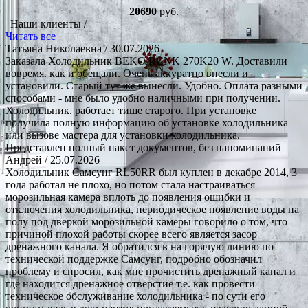
20690
руб.
Наши клиенты /
Читать все
Татьяна Николаевна
/ 30.07.2026
Заказала Холодильник BEKO RCNK 270K20 W. Доставили
вовремя. как и обещали. Очень аккуратно внесли и
установили. Старый тут же вынесли. Удобно. Оплата разными
способами - мне было удобно наличными при получении.
Холодильник. работает тише старого. При установке
получила полную информацию об установке холодильника
или вызове мастера для установки холодильника.
Представлен полный пакет документов, без напоминаний
Андрей
/ 25.07.2026
Холодильник Самсунг RL50RR был куплен в декабре 2014, 3
года работал не плохо, но потом стала настраиваться
морозильная камера вплоть до появления ошибки и
отключения холодильника, периодическое появление воды на
полу под дверкой морозильной камеры говорило о том, что
причиной плохой работы скорее всего является засор
дренажного канала. Я обратился в на горячую линию по
технической поддержке Самсунг, подробно обозначил
проблему и спросил, как мне прочистить дренажный канал и
где находится дренажное отверстие т.е. как провести
техническое обслуживание холодильника - по сути его