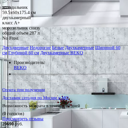
холодильник
59.5x60x175.4 см
двухкамерный
класс A+
морозильник снизу
общий объем 287 л
No Frost
Двухдверные
Недорогие
Белые
Двухкамерные
Шириной 60
см
Глубиной 60 см
Двухкамерные BEKO
Производитель:
BEKO
*Наличие уточняйте у менеджера
Оплата при получении
Доставим сегодня по Москве и МО
Возможность возврата в течение 14 дней
(0 голосов)
Просмотреть отзывы
20690
руб.