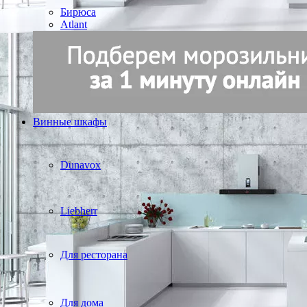
Бирюса
Atlant
Винные шкафы
Dunavox
Liebherr
Для ресторана
Для дома