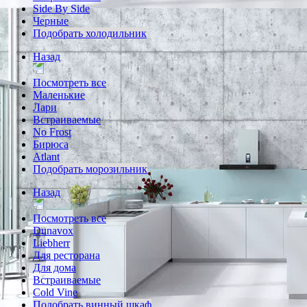
Side By Side
Черные
Подобрать холодильник
Назад
Посмотреть все
Маленькие
Лари
Встраиваемые
No Frost
Бирюса
Atlant
Подобрать морозильник
Назад
Посмотреть все
Dunavox
Liebherr
Для ресторана
Для дома
Встраиваемые
Cold Vine
Подобрать винный шкаф