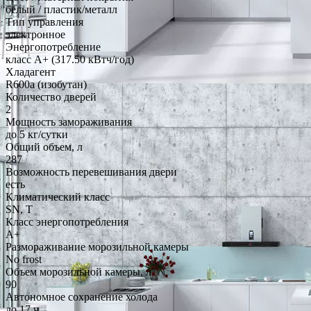
белый / пластик/металл
Тип управления
электронное
Энергопотребление
класс A+ (317.50 кВтч/год)
Хладагент
R600a (изобутан)
Количество дверей
2
Мощность замораживания
до 5 кг/cутки
Общий объем, л
287
Возможность перевешивания двери
есть
Климатический класс
SN, T
Класс энергопотребления
A+
Размораживание морозильной камеры
No frost
Объем морозильной камеры, л
90
Автономное сохранение холода
до 17 ч