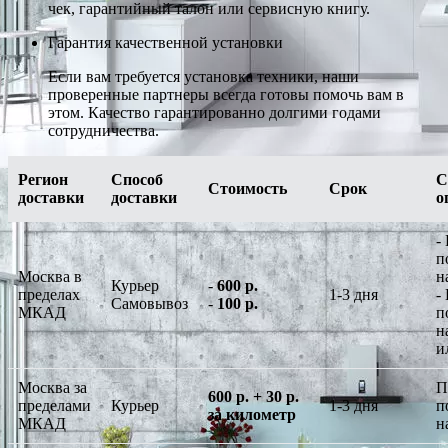
чек, гарантийный талон или сервисную книгу.
Гарантия качественной установки
Если вам требуется установка техники, наши
проверенные партнеры всегда готовы помочь вам в
этом. Качество гарантированно долгими годами
сотрудничества.
Регион
Способ
С
Стоимость
Срок
доставки
доставки
о
-
п
Москва в
н
Курьер
-
600 р.
пределах
1-3 дня
-
Самовывоз
-
100 р.
МКАД
п
н
и
Москва за
П
600 р. + 30 р.
пределами
Курьер
1-3 дня
п
за километр
МКАД
н