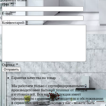
Имя:
*
E-mail:
Комментарий:
*
Оценка:
*
Гарантия качества на товар
Мы работаем только с сертифицированными
производителями бытовой техники от заводов
изготовителей. Вся наша продукция имеет
официальную гарантию производителя и обслуживание
в сервисных центрах. Покупая у нас - можете быть