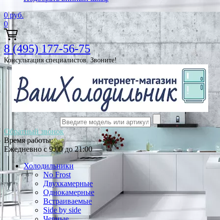
0
руб.
0
8 (495) 177-56-75
Консультация специалистов. Звоните!
Обратный звонок
Время работы:
Ежедневно с 9:00 до 21:00
Холодильники
No Frost
Двухкамерные
Однокамерные
Встраиваемые
Side by side
Черные