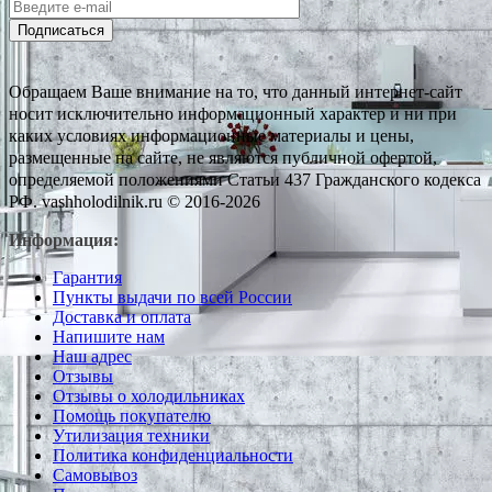
Подписаться
Обращаем Ваше внимание на то, что данный интернет-сайт
носит исключительно информационный характер и ни при
каких условиях информационные материалы и цены,
размещенные на сайте, не являются публичной офертой,
определяемой положениями Статьи 437 Гражданского кодекса
РФ. vashholodilnik.ru © 2016-2026
Информация:
Гарантия
Пункты выдачи по всей России
Доставка и оплата
Напишите нам
Наш адрес
Отзывы
Отзывы о холодильниках
Помощь покупателю
Утилизация техники
Политика конфиденциальности
Самовывоз