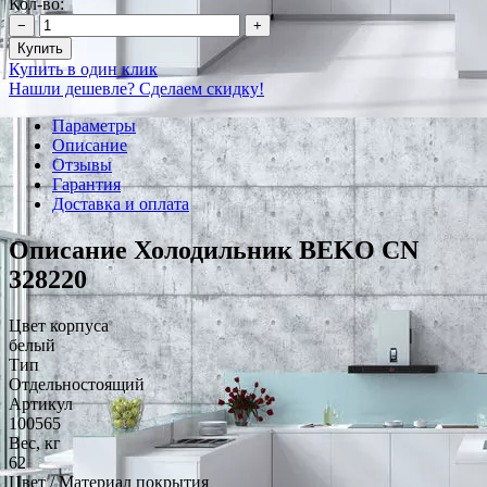
Кол-во:
−
+
Купить
Купить в один клик
Нашли дешевле? Сделаем скидку!
Параметры
Описание
Отзывы
Гарантия
Доставка и оплата
Описание Холодильник BEKO CN
328220
Цвет корпуса
белый
Тип
Отдельностоящий
Артикул
100565
Вес, кг
62
Цвет / Материал покрытия