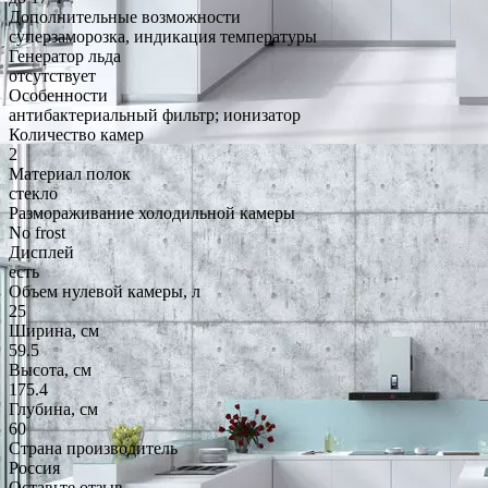
Дополнительные возможности
суперзаморозка, индикация температуры
Генератор льда
отсутствует
Особенности
антибактериальный фильтр; ионизатор
Количество камер
2
Материал полок
стекло
Размораживание холодильной камеры
No frost
Дисплей
есть
Объем нулевой камеры, л
25
Ширина, см
59.5
Высота, см
175.4
Глубина, см
60
Страна производитель
Россия
Оставьте отзыв