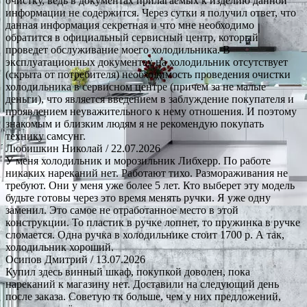
очистку, ведь в документах прилагаемых к изделию данной
информации не содержится. Через сутки я получил ответ, что
данная информация секретная и что мне необходимо
обратится в официальный сервисный центр, который
проведет обслуживание моего холодильника. В
эксплуатационных документах на холодильник отсутствует
(скрыта от потребителя) необходимость проведения очистки
холодильника в сервисном центре (причем за не малые
деньги), что является введением в заблуждение покупателя и
проявлением неуважительного к нему отношения. И поэтому
знакомым и близким людям я не рекомендую покупать
технику самсунг.
Любишкин Николай
/ 22.07.2026
У меня холодильник и морозильник Либхерр. По работе
никаких нареканий нет. Работают тихо. Размораживания не
требуют. Они у меня уже более 5 лет. Кто выберет эту модель
будьте готовы через это время менять ручки. Я уже одну
заменил. Это самое не отработанное место в этой
конструкции. То пластик в ручке лопнет, то пружинка в ручке
сломается. Одна ручка в холодильнике стоит 1700 р. А так,
холодильник хороший.
Осипов Дмитрий
/ 13.07.2026
Купил здесь винный шкаф, покупкой доволен, пока
нареканий к магазину нет. Доставили на следующий день
после заказа. Советую тк больше, чем у них предложений,