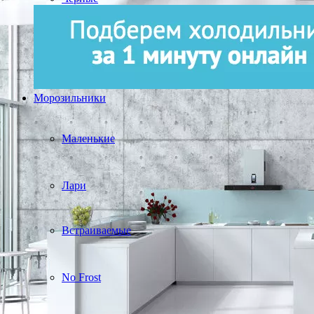
Морозильники
Маленькие
Лари
Встраиваемые
No Frost