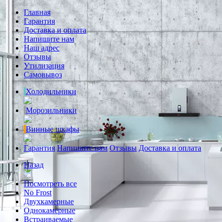
Главная
Гарантия
Доставка и оплата
Напишите нам
Наш адрес
Отзывы
Утилизация
Самовывоз
Холодильники
Морозильники
Винные шкафы
Гарантия
Напишите нам
Отзывы
Доставка и оплата
Назад
Посмотреть все
No Frost
Двухкамерные
Однокамерные
Встраиваемые