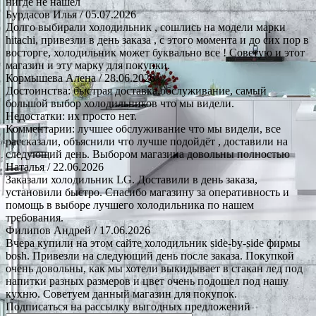
нигде не нашёл
Бурдасов Илья
/ 05.07.2026
Долго выбирали холодильник , сошлись на модели марки
hitachi, привезли в день заказа , с этого момента и до сих пор в
восторге, холодильник может буквально все ! Советую и этот
магазин и эту марку для покупки.
Кормышева Алена
/ 28.06.2026
Достоинства: быстрая доставка.обслуживание, самый
большой выбор холодильников что мы видели.
Недостатки: их просто нет.
Комментарии: лучшее обслуживание что мы видели, все
рассказали, объяснили что лучше подойдёт , доставили на
следующий день. Выбором магазина довольны полностью
Наталья
/ 22.06.2026
Заказали холодильник LG. Доставили в день заказа,
установили быстро. Спасибо магазину за оперативность и
помощь в выборе лучшего холодильника по нашем
требования.
Филипов Андрей
/ 17.06.2026
Вчера купили на этом сайте холодильник side-by-side фирмы
bosh. Привезли на следующий день после заказа. Покупкой
очень довольны, как мы хотели выкидывает в стакан лед под
напитки разных размеров и цвет очень подошел под нашу
кухню. Советуем данный магазин для покупок.
Подписаться на рассылку выгодных предложений