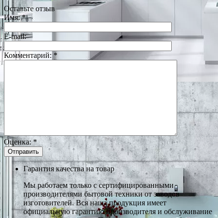
Оставьте отзыв
Имя:
*
E-mail:
Комментарий:
*
Оценка:
*
Гарантия качества на товар
Мы работаем только с сертифицированными
производителями бытовой техники от заводов
изготовителей. Вся наша продукция имеет
официальную гарантию производителя и обслуживание