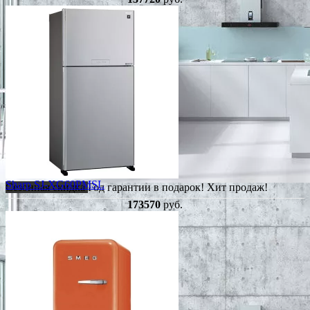
Sharp SJ-XG60PMSL
Сезонная скидка
Год гарантии в подарок!
Хит продаж!
173570
руб.