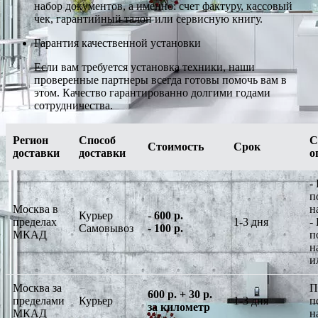
набор документов, а именно: счет фактуру, кассовый
чек, гарантийный талон или сервисную книгу.
Гарантия качественной установки
Если вам требуется установка техники, наши
проверенные партнеры всегда готовы помочь вам в
этом. Качество гарантированно долгими годами
сотрудничества.
Регион
Способ
С
Стоимость
Срок
доставки
доставки
о
-
п
Москва в
н
Курьер
-
600 р.
пределах
1-3 дня
-
Самовывоз
-
100 р.
МКАД
п
н
и
Москва за
П
600 р. + 30 р.
пределами
Курьер
1-3 дня
п
за километр
МКАД
н