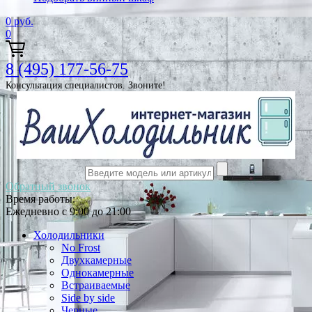
0
руб.
0
8 (495) 177-56-75
Консультация специалистов. Звоните!
Обратный звонок
Время работы:
Ежедневно с 9:00 до 21:00
Холодильники
No Frost
Двухкамерные
Однокамерные
Встраиваемые
Side by side
Черные