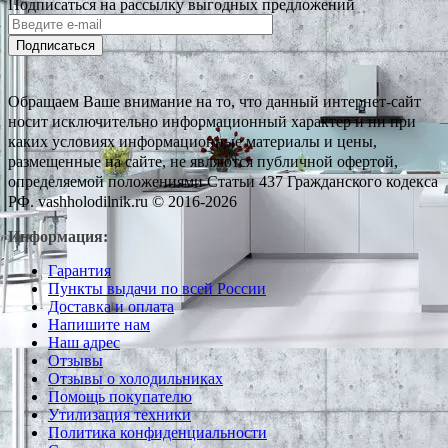
Подписаться на рассылку выгодных предложений
Подписаться
Обращаем Ваше внимание на то, что данный интернет-сайт
носит исключительно информационный характер и ни при
каких условиях информационные материалы и цены,
размещенные на сайте, не являются публичной офертой,
определяемой положениями Статьи 437 Гражданского кодекса
РФ. vashholodilnik.ru © 2016-2026
Информация:
Гарантия
Пункты выдачи по всей России
Доставка и оплата
Напишите нам
Наш адрес
Отзывы
Отзывы о холодильниках
Помощь покупателю
Утилизация техники
Политика конфиденциальности