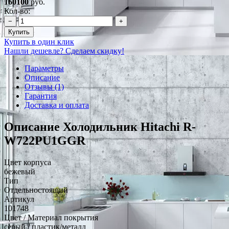
160100
руб.
Кол-во:
−
+
Купить
Купить в один клик
Нашли дешевле? Сделаем скидку!
Параметры
Описание
Отзывы (1)
Гарантия
Доставка и оплата
Описание Холодильник Hitachi R-
W722PU1GGR
Цвет корпуса
бежевый
Тип
Отдельностоящий
Артикул
101748
Цвет / Материал покрытия
серый / пластик/металл