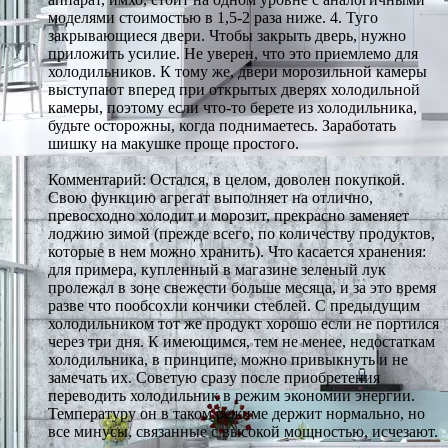
моделями стоимостью в 1,5-2 раза ниже. 4. Туго
закрывающиеся двери. Чтобы закрыть дверь, нужно
приложить усилие. Не уверен, что это приемлемо для
холодильников. К тому же, двери морозильной камеры
выступают вперед при открытых дверях холодильной
камеры, поэтому если что-то берете из холодильника,
будьте осторожны, когда поднимаетесь. Заработать
шишку на макушке проще простого.
Комментарий: Остался, в целом, доволен покупкой.
Свою функцию агрегат выполняет на отлично,
превосходно холодит и морозит, прекрасно заменяет
лоджию зимой (прежде всего, по количеству продуктов,
которые в нем можно хранить). Что касается хранения:
для примера, купленный в магазине зеленый лук
пролежал в зоне свежести больше месяца, и за это время
разве что пообсохли кончики стеблей. С предыдущим
холодильником тот же продукт хорошо если не портился
через три дня. К имеющимся, тем не менее, недостаткам
холодильника, в принципе, можно привыкнуть и не
замечать их. Советую сразу после приобретения
переводить холодильник в режим экономии энергии.
Температуру он в таком режиме держит нормально, но
все минусы, связанные с высокой мощностью, исчезают.