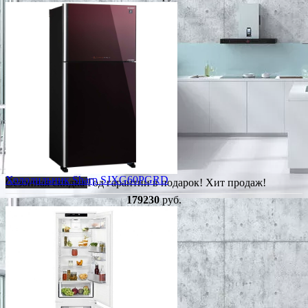
Холодильник Sharp SJXG60PGRD
Сезонная скидка
Год гарантии в подарок!
Хит продаж!
179230
руб.