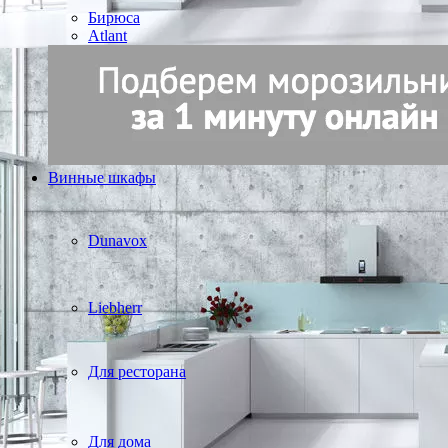
Бирюса
Atlant
Винные шкафы
Dunavox
Liebherr
Для ресторана
Для дома