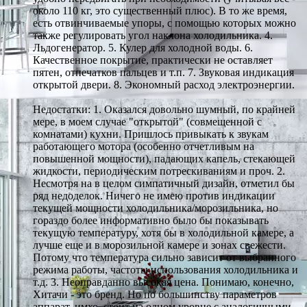
около 110 кг, это существенный плюс). В то же время,
есть отвинчиваемые упоры, с помощью которых можно
также регулировать угол наклона холодильника. 4.
Льдогенератор. 5. Кулер для холодной воды. 6.
Качественное покрытие, практически не оставляет
пятен, отпечатков пальцев и т.п. 7. Звуковая индикация
открытой двери. 8. Экономный расход электроэнергии.
Недостатки: 1. Оказался довольно шумный, по крайней
мере, в моем случае "открытой" (совмещенной с
комнатами) кухни. Пришлось привыкать к звукам
работающего мотора (особенно отчетливым на
повышенной мощности), падающих капель, стекающей
жидкости, периодическим потрескиваниям и проч. 2.
Несмотря на в целом симпатичный дизайн, отметил бы
ряд недоделок. Ничего не имею против индикации
текущей мощности холодильника/морозильника, но
гораздо более информативно было бы показывать
текущую температуру, хотя бы в холодильной камере, а
лучше еще и в морозильной камере и зонах свежести.
Потому что температура сильно зависит от выбранного
режима работы, частоты использования холодильника и
т.д. 3. Неоправданно высокая цена. Понимаю, конечно,
Хитачи - это бренд. Но по большинству параметров
аппарат, имхо, стоит на одном уровне с аналогичными