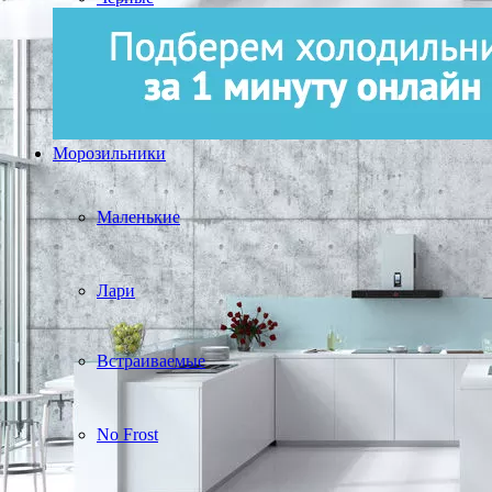
Морозильники
Маленькие
Лари
Встраиваемые
No Frost