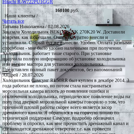
Hitachi R-W722PU1GGR
160100
руб.
Наши клиенты /
Читать все
Татьяна Николаевна
/ 02.08.2026
Заказала Холодильник BEKO RCNK 270K20 W. Доставили
вовремя. как и обещали. Очень аккуратно внесли и
установили. Старый тут же вынесли. Удобно. Оплата разными
способами - мне было удобно наличными при получении.
Холодильник. работает тише старого. При установке
получила полную информацию об установке холодильника
или вызове мастера для установки холодильника.
Представлен полный пакет документов, без напоминаний
Андрей
/ 28.07.2026
Холодильник Самсунг RL50RR был куплен в декабре 2014, 3
года работал не плохо, но потом стала настраиваться
морозильная камера вплоть до появления ошибки и
отключения холодильника, периодическое появление воды на
полу под дверкой морозильной камеры говорило о том, что
причиной плохой работы скорее всего является засор
дренажного канала. Я обратился в на горячую линию по
технической поддержке Самсунг, подробно обозначил
проблему и спросил, как мне прочистить дренажный канал и
где находится дренажное отверстие т.е. как провести