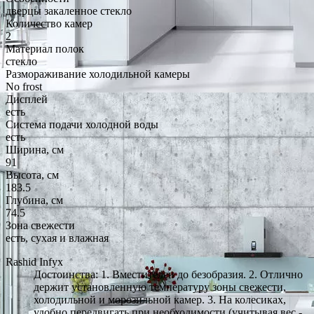
дверцы закаленное стекло
Количество камер
2
Материал полок
стекло
Размораживание холодильной камеры
No frost
Дисплей
есть
Система подачи холодной воды
есть
Ширина, см
91
Высота, см
183.5
Глубина, см
74.5
Зона свежести
есть, сухая и влажная
Rashid Infyx
Достоинства: 1. Вместителен до безобразия. 2. Отлично
держит установленную температуру зоны свежести,
холодильной и морозильной камер. 3. На колесиках,
удобно передвигать при необходимости (учитывая вес -