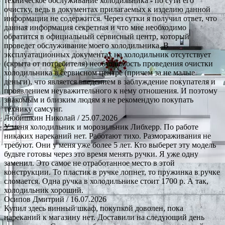
техническое обслуживание холодильника - по сути его
очистку, ведь в документах прилагаемых к изделию данной
информации не содержится. Через сутки я получил ответ, что
данная информация секретная и что мне необходимо
обратится в официальный сервисный центр, который
проведет обслуживание моего холодильника. В
эксплуатационных документах на холодильник отсутствует
(скрыта от потребителя) необходимость проведения очистки
холодильника в сервисном центре (причем за не малые
деньги), что является введением в заблуждение покупателя и
проявлением неуважительного к нему отношения. И поэтому
знакомым и близким людям я не рекомендую покупать
технику самсунг.
Любишкин Николай
/ 25.07.2026
У меня холодильник и морозильник Либхерр. По работе
никаких нареканий нет. Работают тихо. Размораживания не
требуют. Они у меня уже более 5 лет. Кто выберет эту модель
будьте готовы через это время менять ручки. Я уже одну
заменил. Это самое не отработанное место в этой
конструкции. То пластик в ручке лопнет, то пружинка в ручке
сломается. Одна ручка в холодильнике стоит 1700 р. А так,
холодильник хороший.
Осипов Дмитрий
/ 16.07.2026
Купил здесь винный шкаф, покупкой доволен, пока
нареканий к магазину нет. Доставили на следующий день