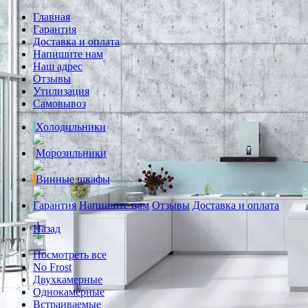
Главная
Гарантия
Доставка и оплата
Напишите нам
Наш адрес
Отзывы
Утилизация
Самовывоз
Холодильники
Морозильники
Винные шкафы
Гарантия
Напишите нам
Отзывы
Доставка и оплата
Назад
Посмотреть все
No Frost
Двухкамерные
Однокамерные
Встраиваемые