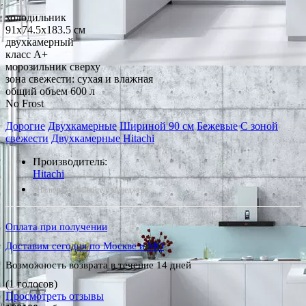
холодильник
91x74.5x183.5 см
двухкамерный
класс A+
морозильник сверху
зона свежести: сухая и влажная
общий объем 600 л
No Frost
Дорогие
Двухкамерные
Шириной 90 см
Бежевые
С зоной
свежести
Двухкамерные Hitachi
Производитель:
Hitachi
*Наличие уточняйте у менеджера
Оплата при получении
Доставим сегодня по Москве и МО
Возможность возврата в течение 14 дней
(1 голосов)
Просмотреть отзывы