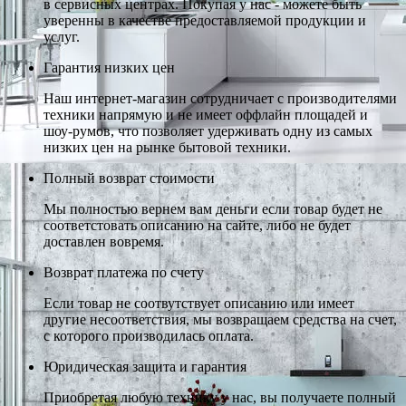
в сервисных центрах. Покупая у нас - можете быть
уверенны в качестве предоставляемой продукции и
услуг.
Гарантия низких цен
Наш интернет-магазин сотрудничает с производителями
техники напрямую и не имеет оффлайн площадей и
шоу-румов, что позволяет удерживать одну из самых
низких цен на рынке бытовой техники.
Полный возврат стоимости
Мы полностью вернем вам деньги если товар будет не
соответстовать описанию на сайте, либо не будет
доставлен вовремя.
Возврат платежа по счету
Если товар не соотвутствует описанию или имеет
другие несоответствия, мы возвращаем средства на счет,
с которого производилась оплата.
Юридическая защита и гарантия
Приобретая любую технику у нас, вы получаете полный