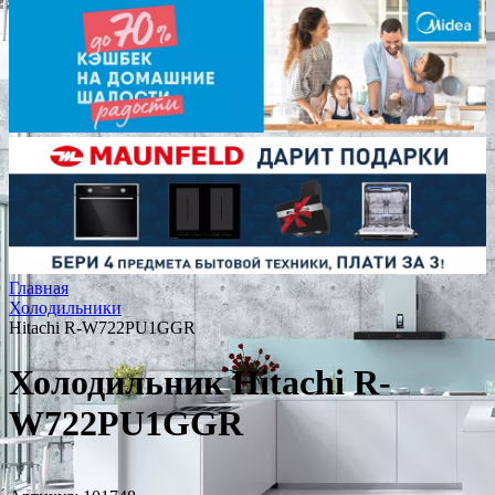
Главная
Холодильники
Hitachi R-W722PU1GGR
Холодильник Hitachi R-
W722PU1GGR