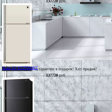
137720
руб.
Sharp SJ-XE55PMBE
Сезонная скидка
Год гарантии в подарок!
Хит продаж!
137720
руб.