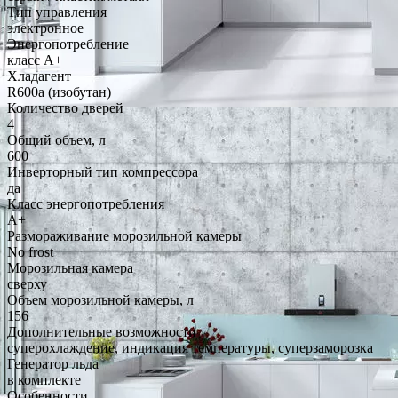
Тип управления
электронное
Энергопотребление
класс A+
Хладагент
R600a (изобутан)
Количество дверей
4
Общий объем, л
600
Инверторный тип компрессора
да
Класс энергопотребления
A+
Размораживание морозильной камеры
No frost
Морозильная камера
сверху
Объем морозильной камеры, л
156
Дополнительные возможности
суперохлаждение, индикация температуры, суперзаморозка
Генератор льда
в комплекте
Особенности