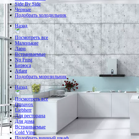
Side By Side
Черные
Подобрать холодильник
Назад
Посмотреть все
Маленькие
Лари
Встраиваемые
No Frost
Бирюса
Atlant
Подобрать морозильник
Назад
Посмотреть все
Dunavox
Liebherr
Для ресторана
Для дома
Встраиваемые
Cold Vine
Подобрать винный шкаф