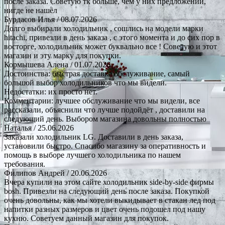
после заказа. Советую тк больше, чем у них предложений,
нигде не нашёл
Бурдасов Илья
/ 08.07.2026
Долго выбирали холодильник , сошлись на модели марки
hitachi, привезли в день заказа , с этого момента и до сих пор в
восторге, холодильник может буквально все ! Советую и этот
магазин и эту марку для покупки.
Кормышева Алена
/ 01.07.2026
Достоинства: быстрая доставка.обслуживание, самый
большой выбор холодильников что мы видели.
Недостатки: их просто нет.
Комментарии: лучшее обслуживание что мы видели, все
рассказали, объяснили что лучше подойдёт , доставили на
следующий день. Выбором магазина довольны полностью
Наталья
/ 25.06.2026
Заказали холодильник LG. Доставили в день заказа,
установили быстро. Спасибо магазину за оперативность и
помощь в выборе лучшего холодильника по нашем
требования.
Филипов Андрей
/ 20.06.2026
Вчера купили на этом сайте холодильник side-by-side фирмы
bosh. Привезли на следующий день после заказа. Покупкой
очень довольны, как мы хотели выкидывает в стакан лед под
напитки разных размеров и цвет очень подошел под нашу
кухню. Советуем данный магазин для покупок.