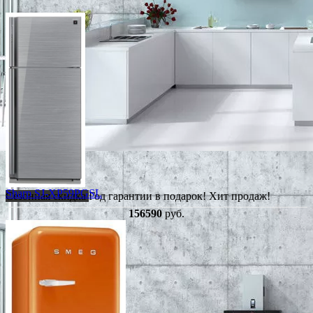
Sharp SJ-XP59PGSL
Сезонная скидка
Год гарантии в подарок!
Хит продаж!
156590
руб.