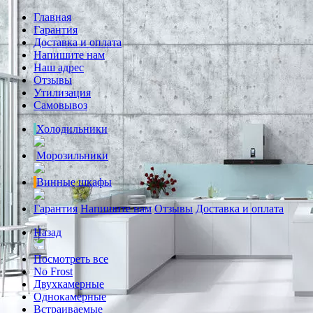
Главная
Гарантия
Доставка и оплата
Напишите нам
Наш адрес
Отзывы
Утилизация
Самовывоз
Холодильники
Морозильники
Винные шкафы
Гарантия
Напишите нам
Отзывы
Доставка и оплата
Назад
Посмотреть все
No Frost
Двухкамерные
Однокамерные
Встраиваемые