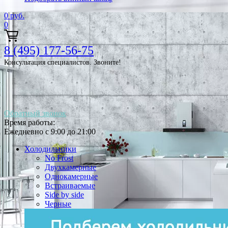
0
руб.
0
8 (495) 177-56-75
Консультация специалистов. Звоните!
Обратный звонок
Время работы:
Ежедневно с 9:00 до 21:00
Холодильники
No Frost
Двухкамерные
Однокамерные
Встраиваемые
Side by side
Черные