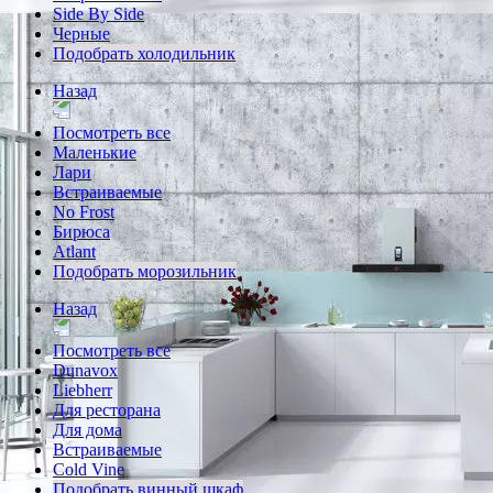
Side By Side
Черные
Подобрать холодильник
Назад
Посмотреть все
Маленькие
Лари
Встраиваемые
No Frost
Бирюса
Atlant
Подобрать морозильник
Назад
Посмотреть все
Dunavox
Liebherr
Для ресторана
Для дома
Встраиваемые
Cold Vine
Подобрать винный шкаф