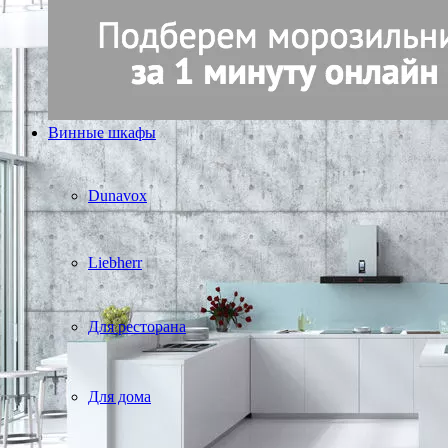
Винные шкафы
Dunavox
Liebherr
Для ресторана
Для дома