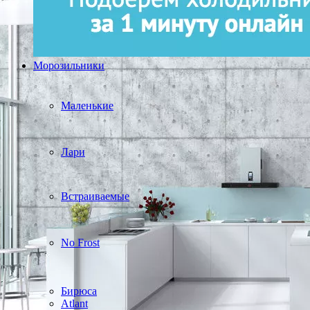
Морозильники
Маленькие
Лари
Встраиваемые
No Frost
Бирюса
Atlant