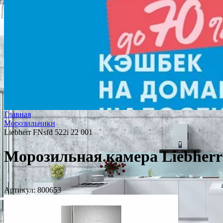
Главная
Морозильники
Liebherr FNsfd 522i 22 001
Морозильная камера Liebherr 
Артикул:
800653