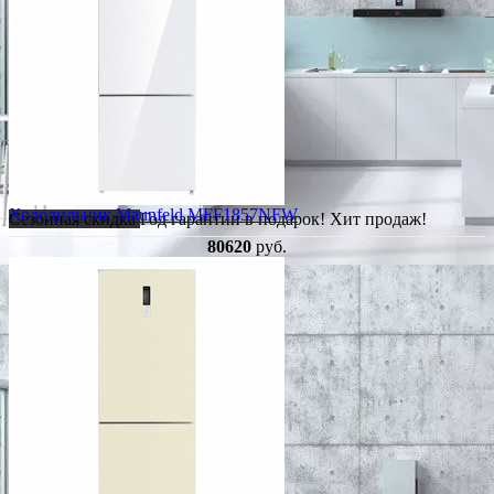
Холодильник Maunfeld MFF1857NFW
Сезонная скидка
Год гарантии в подарок!
Хит продаж!
80620
руб.