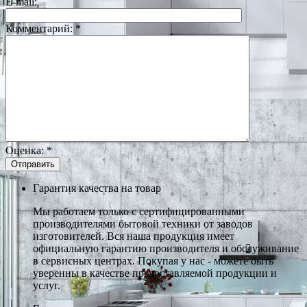
E-mail:
Комментарий:
*
Оценка:
*
Гарантия качества на товар
Мы работаем только с сертифицированными
производителями бытовой техники от заводов
изготовителей. Вся наша продукция имеет
официальную гарантию производителя и обслуживание
в сервисных центрах. Покупая у нас - можете быть
уверенны в качестве предоставляемой продукции и
услуг.