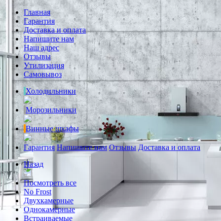
Главная
Гарантия
Доставка и оплата
Напишите нам
Наш адрес
Отзывы
Утилизация
Самовывоз
Холодильники
Морозильники
Винные шкафы
Гарантия
Напишите нам
Отзывы
Доставка и оплата
Назад
Посмотреть все
No Frost
Двухкамерные
Однокамерные
Встраиваемые