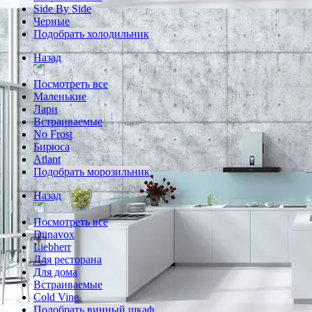
Side By Side
Черные
Подобрать холодильник
Назад
Посмотреть все
Маленькие
Лари
Встраиваемые
No Frost
Бирюса
Atlant
Подобрать морозильник
Назад
Посмотреть все
Dunavox
Liebherr
Для ресторана
Для дома
Встраиваемые
Cold Vine
Подобрать винный шкаф