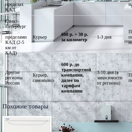
пределах
н
КАД
Санкт-
Петербург
за
П
600 р. + 30 р.
пределами
Курьер
1-3 дня
п
за километр
КАД (2-5
н
км от
КАД)
600 р. до
транспортной
Другие
3-10 дня (в
Курьер,
компании,
П
регионы
зависимости
самовывоз
далее по
п
России
от региона)
тарифам
компании
Похожие товары