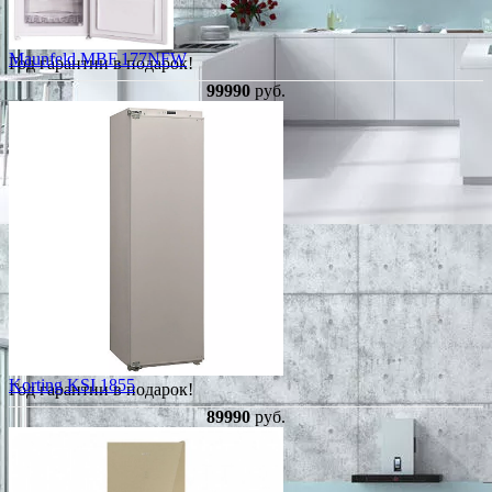
Maunfeld MBF.177NFW
Год гарантии в подарок!
99990
руб.
Korting KSI 1855
Год гарантии в подарок!
89990
руб.