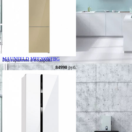
MAUNFELD MFF200NFBG
Год гарантии в подарок!
84990
руб.