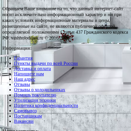
Обращаем Ваше внимание на то, что данный интернет-сайт
носит исключительно информационный характер и ни при
каких условиях информационные материалы и цены,
размещенные на сайте, не являются публичной офертой,
определяемой положениями Статьи 437 Гражданского кодекса
РФ. vashholodilnik.ru © 2016-2026
Информация:
Гарантия
Пункты выдачи по всей России
Доставка и оплата
Напишите нам
Наш адрес
Отзывы
Отзывы о холодильниках
Помощь покупателю
Утилизация техники
Политика конфиденциальности
Самовывоз
Поставщикам
Вакансии