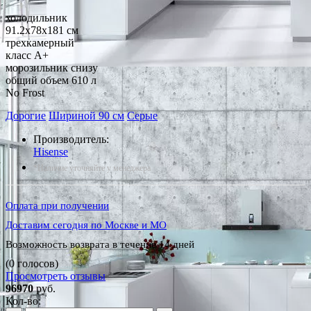
холодильник
91.2x78x181 см
трехкамерный
класс A+
морозильник снизу
общий объем 610 л
No Frost
Дорогие
Шириной 90 см
Серые
Производитель:
Hisense
*Наличие уточняйте у менеджера
Оплата при получении
Доставим сегодня по Москве и МО
Возможность возврата в течение 14 дней
(0 голосов)
Просмотреть отзывы
96970
руб.
Кол-во: