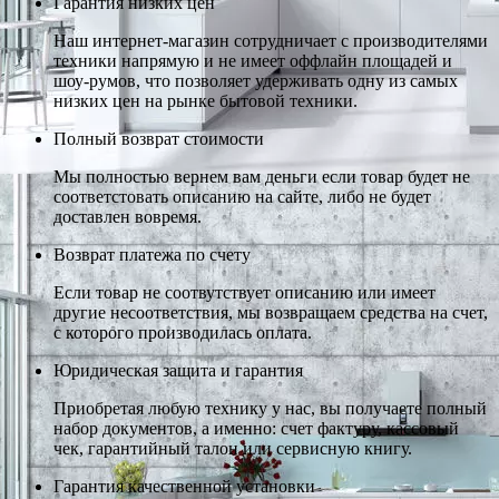
Гарантия низких цен
Наш интернет-магазин сотрудничает с производителями
техники напрямую и не имеет оффлайн площадей и
шоу-румов, что позволяет удерживать одну из самых
низких цен на рынке бытовой техники.
Полный возврат стоимости
Мы полностью вернем вам деньги если товар будет не
соответстовать описанию на сайте, либо не будет
доставлен вовремя.
Возврат платежа по счету
Если товар не соотвутствует описанию или имеет
другие несоответствия, мы возвращаем средства на счет,
с которого производилась оплата.
Юридическая защита и гарантия
Приобретая любую технику у нас, вы получаете полный
набор документов, а именно: счет фактуру, кассовый
чек, гарантийный талон или сервисную книгу.
Гарантия качественной установки