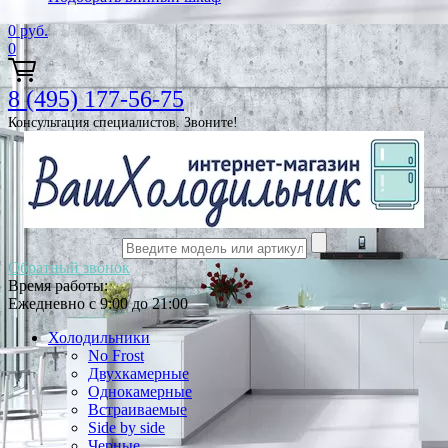
0
руб.
0
8 (495) 177-56-75
Консультация специалистов. Звоните!
Обратный звонок
Время работы:
Ежедневно с 9:00 до 21:00
Холодильники
No Frost
Двухкамерные
Однокамерные
Встраиваемые
Side by side
Черные