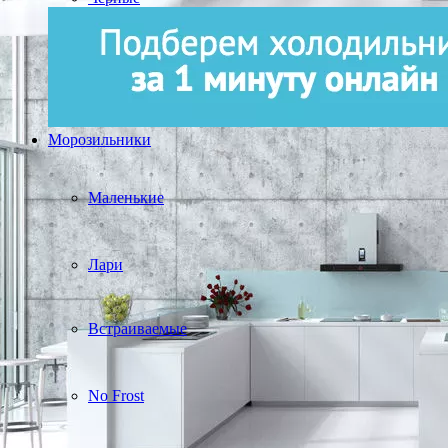
Морозильники
Маленькие
Лари
Встраиваемые
No Frost