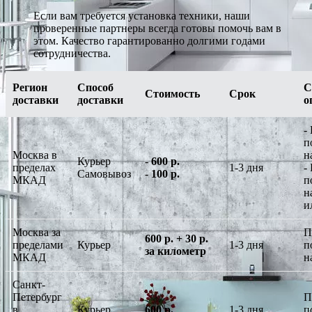
Если вам требуется установка техники, наши
проверенные партнеры всегда готовы помочь вам в
этом. Качество гарантированно долгими годами
сотрудничества.
Регион
Способ
С
Стоимость
Срок
доставки
доставки
о
-
п
Москва в
н
Курьер
-
600 р.
пределах
1-3 дня
-
Самовывоз
-
100 р.
МКАД
п
н
и
Москва за
П
600 р. + 30 р.
пределами
Курьер
1-3 дня
п
за километр
МКАД
н
Санкт-
Петербург
П
в
Курьер
600 р.
1-3 дня
п