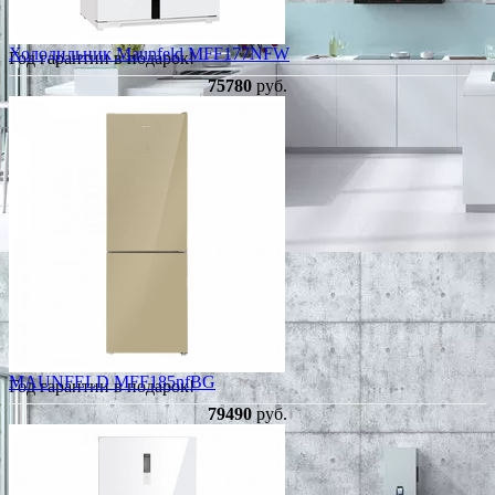
Холодильник Maunfeld MFF177NFW
Год гарантии в подарок!
75780
руб.
MAUNFELD MFF185nfBG
Год гарантии в подарок!
79490
руб.