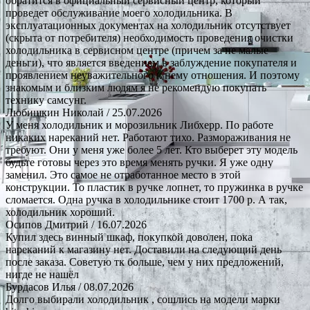
обратится в официальный сервисный центр, который
проведет обслуживание моего холодильника. В
эксплуатационных документах на холодильник отсутствует
(скрыта от потребителя) необходимость проведения очистки
холодильника в сервисном центре (причем за не малые
деньги), что является введением в заблуждение покупателя и
проявлением неуважительного к нему отношения. И поэтому
знакомым и близким людям я не рекомендую покупать
технику самсунг.
Любишкин Николай
/ 25.07.2026
У меня холодильник и морозильник Либхерр. По работе
никаких нареканий нет. Работают тихо. Размораживания не
требуют. Они у меня уже более 5 лет. Кто выберет эту модель
будьте готовы через это время менять ручки. Я уже одну
заменил. Это самое не отработанное место в этой
конструкции. То пластик в ручке лопнет, то пружинка в ручке
сломается. Одна ручка в холодильнике стоит 1700 р. А так,
холодильник хороший.
Осипов Дмитрий
/ 16.07.2026
Купил здесь винный шкаф, покупкой доволен, пока
нареканий к магазину нет. Доставили на следующий день
после заказа. Советую тк больше, чем у них предложений,
нигде не нашёл
Бурдасов Илья
/ 08.07.2026
Долго выбирали холодильник , сошлись на модели марки