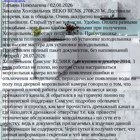
Татьяна Николаевна
/ 02.08.2026
Заказала Холодильник BEKO RCNK 270K20 W. Доставили
вовремя. как и обещали. Очень аккуратно внесли и
установили. Старый тут же вынесли. Удобно. Оплата разными
способами - мне было удобно наличными при получении.
Холодильник. работает тише старого. При установке
получила полную информацию об установке холодильника
или вызове мастера для установки холодильника.
Представлен полный пакет документов, без напоминаний
Андрей
/ 28.07.2026
Холодильник Самсунг RL50RR был куплен в декабре 2014, 3
года работал не плохо, но потом стала настраиваться
морозильная камера вплоть до появления ошибки и
отключения холодильника, периодическое появление воды на
полу под дверкой морозильной камеры говорило о том, что
причиной плохой работы скорее всего является засор
дренажного канала. Я обратился в на горячую линию по
технической поддержке Самсунг, подробно обозначил
проблему и спросил, как мне прочистить дренажный канал и
где находится дренажное отверстие т.е. как провести
техническое обслуживание холодильника - по сути его
очистку, ведь в документах прилагаемых к изделию данной
информации не содержится. Через сутки я получил ответ, что
данная информация секретная и что мне необходимо