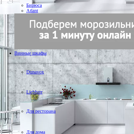
Бирюса
Atlant
Винные шкафы
Dunavox
Liebherr
Для ресторана
Для дома