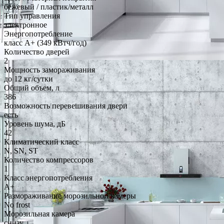
бежевый / пластик/металл
Тип управления
электронное
Энергопотребление
класс A+ (349 кВтч/год)
Количество дверей
2
Мощность замораживания
до 12 кг/cутки
Общий объем, л
386
Возможность перевешивания двери
есть
Уровень шума, дБ
42
Климатический класс
N, SN, ST
Количество компрессоров
1
Класс энергопотребления
A+
Размораживание морозильной камеры
No frost
Морозильная камера
снизу