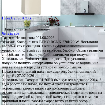
Haier C2F637CCG
57110
руб.
Наши клиенты /
Читать все
Татьяна Николаевна
/ 01.08.2026
Заказала Холодильник BEKO RCNK 270K20 W. Доставили
вовремя. как и обещали. Очень аккуратно внесли и
установили. Старый тут же вынесли. Удобно. Оплата разными
способами - мне было удобно наличными при получении.
Холодильник. работает тише старого. При установке
получила полную информацию об установке холодильника
или вызове мастера для установки холодильника.
Представлен полный пакет документов, без напоминаний
Андрей
/ 27.07.2026
Холодильник Самсунг RL50RR был куплен в декабре 2014, 3
года работал не плохо, но потом стала настраиваться
морозильная камера вплоть до появления ошибки и
отключения холодильника, периодическое появление воды на
полу под дверкой морозильной камеры говорило о том, что
причиной плохой работы скорее всего является засор