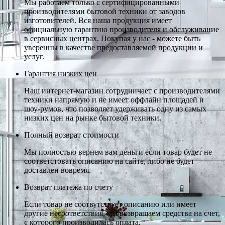
Мы работаем только с сертифицированными
производителями бытовой техники от заводов
изготовителей. Вся наша продукция имеет
официальную гарантию производителя и обслуживание
в сервисных центрах. Покупая у нас - можете быть
уверенны в качестве предоставляемой продукции и
услуг.
Гарантия низких цен
Наш интернет-магазин сотрудничает с производителями
техники напрямую и не имеет оффлайн площадей и
шоу-румов, что позволяет удерживать одну из самых
низких цен на рынке бытовой техники.
Полный возврат стоимости
Мы полностью вернем вам деньги если товар будет не
соответстовать описанию на сайте, либо не будет
доставлен вовремя.
Возврат платежа по счету
Если товар не соотвутствует описанию или имеет
другие несоответствия, мы возвращаем средства на счет,
с которого производилась оплата.