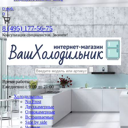
0
руб.
0
8 (495) 177-56-75
Консультация специалистов. Звоните!
Обратный звонок
Время работы:
Ежедневно с 9:00 до 21:00
Холодильники
No Frost
Двухкамерные
Однокамерные
Встраиваемые
Side by side
Черные