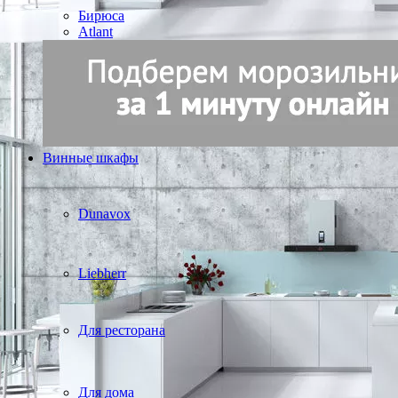
Бирюса
Atlant
Винные шкафы
Dunavox
Liebherr
Для ресторана
Для дома