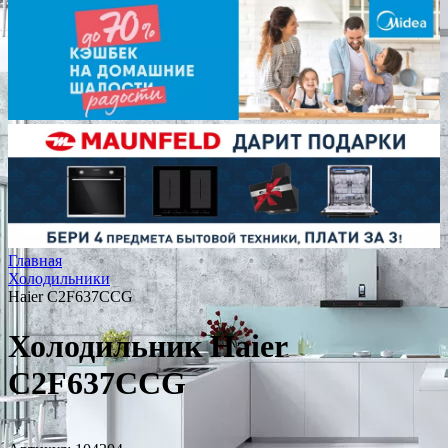
Главная
Холодильники
Haier C2F637CCG
Холодильник Haier
C2F637CCG