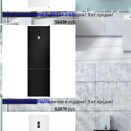
Холодильник Maunfeld MFF185SFW
Сезонная скидка
Год гарантии в подарок!
Хит продаж!
56430
руб.
Maunfeld MFF200NFBE
Сезонная скидка
Год гарантии в подарок!
Хит продаж!
62070
руб.