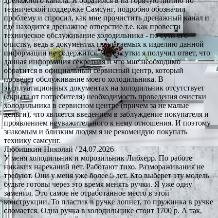
дренажного канала. Я обратился в на горячую линию по
технической поддержке Самсунг, подробно обозначил
проблему и спросил, как мне прочистить дренажный канал и
где находится дренажное отверстие т.е. как провести
техническое обслуживание холодильника - по сути его
очистку, ведь в документах прилагаемых к изделию данной
информации не содержится. Через сутки я получил ответ, что
данная информация секретная и что мне необходимо
обратится в официальный сервисный центр, который
проведет обслуживание моего холодильника. В
эксплуатационных документах на холодильник отсутствует
(скрыта от потребителя) необходимость проведения очистки
холодильника в сервисном центре (причем за не малые
деньги), что является введением в заблуждение покупателя и
проявлением неуважительного к нему отношения. И поэтому
знакомым и близким людям я не рекомендую покупать
технику самсунг.
Любишкин Николай
/ 24.07.2026
У меня холодильник и морозильник Либхерр. По работе
никаких нареканий нет. Работают тихо. Размораживания не
требуют. Они у меня уже более 5 лет. Кто выберет эту модель
будьте готовы через это время менять ручки. Я уже одну
заменил. Это самое не отработанное место в этой
конструкции. То пластик в ручке лопнет, то пружинка в ручке
сломается. Одна ручка в холодильнике стоит 1700 р. А так,