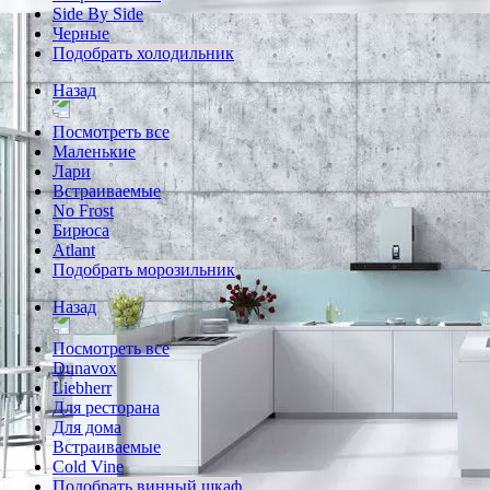
Side By Side
Черные
Подобрать холодильник
Назад
Посмотреть все
Маленькие
Лари
Встраиваемые
No Frost
Бирюса
Atlant
Подобрать морозильник
Назад
Посмотреть все
Dunavox
Liebherr
Для ресторана
Для дома
Встраиваемые
Cold Vine
Подобрать винный шкаф