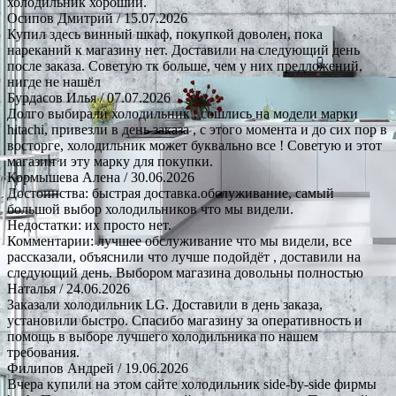
холодильник хороший.
Осипов Дмитрий
/ 15.07.2026
Купил здесь винный шкаф, покупкой доволен, пока
нареканий к магазину нет. Доставили на следующий день
после заказа. Советую тк больше, чем у них предложений,
нигде не нашёл
Бурдасов Илья
/ 07.07.2026
Долго выбирали холодильник , сошлись на модели марки
hitachi, привезли в день заказа , с этого момента и до сих пор в
восторге, холодильник может буквально все ! Советую и этот
магазин и эту марку для покупки.
Кормышева Алена
/ 30.06.2026
Достоинства: быстрая доставка.обслуживание, самый
большой выбор холодильников что мы видели.
Недостатки: их просто нет.
Комментарии: лучшее обслуживание что мы видели, все
рассказали, объяснили что лучше подойдёт , доставили на
следующий день. Выбором магазина довольны полностью
Наталья
/ 24.06.2026
Заказали холодильник LG. Доставили в день заказа,
установили быстро. Спасибо магазину за оперативность и
помощь в выборе лучшего холодильника по нашем
требования.
Филипов Андрей
/ 19.06.2026
Вчера купили на этом сайте холодильник side-by-side фирмы