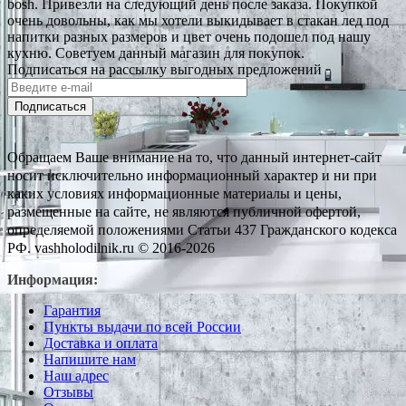
bosh. Привезли на следующий день после заказа. Покупкой
очень довольны, как мы хотели выкидывает в стакан лед под
напитки разных размеров и цвет очень подошел под нашу
кухню. Советуем данный магазин для покупок.
Подписаться на рассылку выгодных предложений
Подписаться
Обращаем Ваше внимание на то, что данный интернет-сайт
носит исключительно информационный характер и ни при
каких условиях информационные материалы и цены,
размещенные на сайте, не являются публичной офертой,
определяемой положениями Статьи 437 Гражданского кодекса
РФ. vashholodilnik.ru © 2016-2026
Информация:
Гарантия
Пункты выдачи по всей России
Доставка и оплата
Напишите нам
Наш адрес
Отзывы