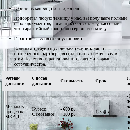
Юридическая защита и гарантия
Приобретая любую технику у нас, вы получаете полный
набор документов, а именно: счет фактуру, кассовый
чек, гарантийный талон или сервисную книгу.
Гарантия качественной установки
Если вам требуется установка техники, наши
проверенные партнеры всегда готовы помочь вам в
этом. Качество гарантированно долгими годами
сотрудничества.
Регион
Способ
С
Стоимость
Срок
доставки
доставки
о
-
п
Москва в
н
Курьер
-
600 р.
пределах
1-3 дня
-
Самовывоз
-
100 р.
МКАД
п
н
и