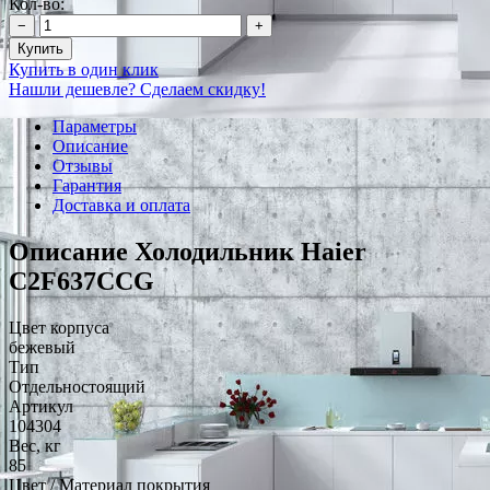
Кол-во:
−
+
Купить
Купить в один клик
Нашли дешевле? Сделаем скидку!
Параметры
Описание
Отзывы
Гарантия
Доставка и оплата
Описание Холодильник Haier
C2F637CCG
Цвет корпуса
бежевый
Тип
Отдельностоящий
Артикул
104304
Вес, кг
85
Цвет / Материал покрытия