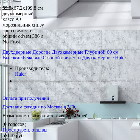
59.5x67.2x199.8 см
двухкамерный
класс A+
морозильник снизу
зона свежести
общий объем 386 л
No Frost
Двухдверные
Дорогие
Двухкамерные
Глубиной 60 см
Высокие
Бежевые
С зоной свежести
Двухкамерные Haier
Производитель:
Haier
*Наличие уточняйте у менеджера
Оплата при получении
Доставим сегодня по Москве и МО
Возможность возврата в течение 14 дней
(0 голосов)
Просмотреть отзывы
57110
руб.