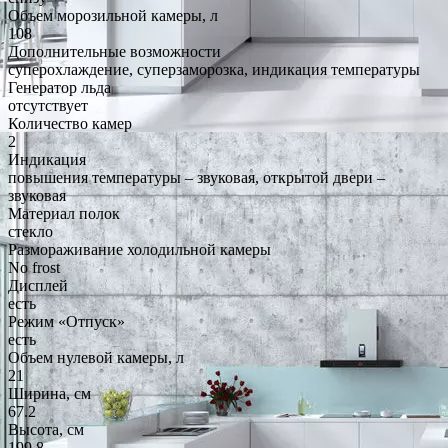
Объем морозильной камеры, л
108
Дополнительные возможности
суперохлаждение, суперзаморозка, индикация температуры
Генератор льда
отсутствует
Количество камер
2
Индикация
повышения температуры – звуковая, открытой двери –
звуковая
Материал полок
стекло
Размораживание холодильной камеры
No frost
Дисплей
есть
Режим «Отпуск»
есть
Объем нулевой камеры, л
21
Ширина, см
67.2
Высота, см
199.8