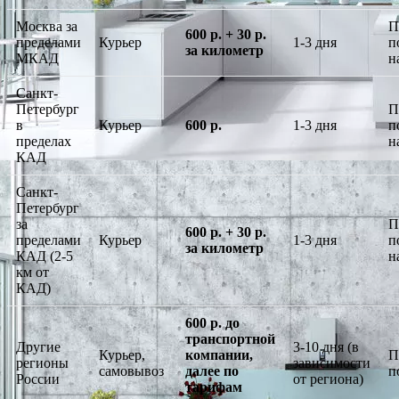
Москва за
П
600 р. + 30 р.
пределами
Курьер
1-3 дня
п
за километр
МКАД
н
Санкт-
Петербург
П
в
Курьер
600 р.
1-3 дня
п
пределах
н
КАД
Санкт-
Петербург
за
П
600 р. + 30 р.
пределами
Курьер
1-3 дня
п
за километр
КАД (2-5
н
км от
КАД)
600 р. до
транспортной
Другие
3-10 дня (в
Курьер,
компании,
П
регионы
зависимости
самовывоз
далее по
п
России
от региона)
тарифам