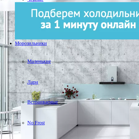
Морозильники
Маленькие
Лари
Встраиваемые
No Frost