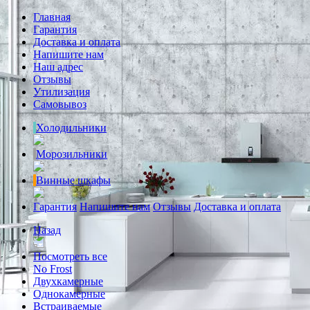
Главная
Гарантия
Доставка и оплата
Напишите нам
Наш адрес
Отзывы
Утилизация
Самовывоз
Холодильники
Морозильники
Винные шкафы
Гарантия
Напишите нам
Отзывы
Доставка и оплата
Назад
Посмотреть все
No Frost
Двухкамерные
Однокамерные
Встраиваемые