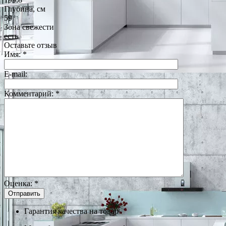
Глубина, см
59
Зона свежести
есть
Оставьте отзыв
Имя:
*
E-mail:
Комментарий:
*
Оценка:
*
Гарантия качества на товар