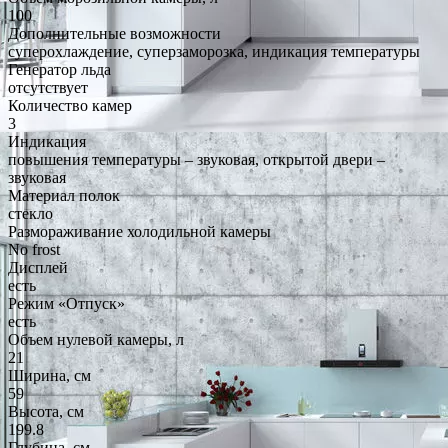
100
Дополнительные возможности
суперохлаждение, суперзаморозка, индикация температуры
Генератор льда
отсутствует
Количество камер
3
Индикация
повышения температуры – звуковая, открытой двери –
звуковая
Материал полок
стекло
Размораживание холодильной камеры
No frost
Дисплей
есть
Режим «Отпуск»
есть
Объем нулевой камеры, л
21
Ширина, см
59
Высота, см
199.8
Глубина, см