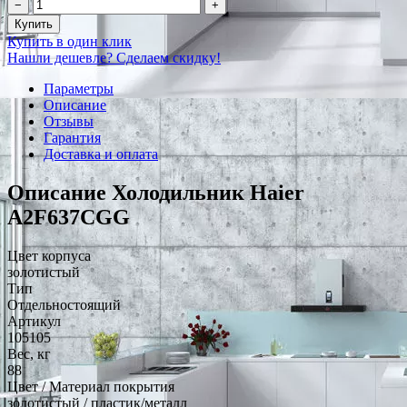
−
+
Купить
Купить в один клик
Нашли дешевле? Сделаем скидку!
Параметры
Описание
Отзывы
Гарантия
Доставка и оплата
Описание Холодильник Haier
A2F637CGG
Цвет корпуса
золотистый
Тип
Отдельностоящий
Артикул
105105
Вес, кг
88
Цвет / Материал покрытия
золотистый / пластик/металл