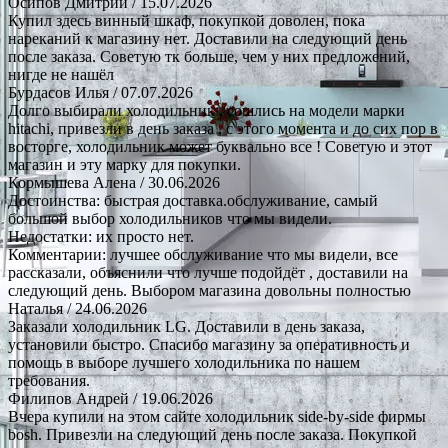
Осипов Дмитрий
/ 15.07.2026
Купил здесь винный шкаф, покупкой доволен, пока
нареканий к магазину нет. Доставили на следующий день
после заказа. Советую тк больше, чем у них предложений,
нигде не нашёл
Бурдасов Илья
/ 07.07.2026
Долго выбирали холодильник , сошлись на модели марки
hitachi, привезли в день заказа , с этого момента и до сих пор в
восторге, холодильник может буквально все ! Советую и этот
магазин и эту марку для покупки.
Кормышева Алена
/ 30.06.2026
Достоинства: быстрая доставка.обслуживание, самый
большой выбор холодильников что мы видели.
Недостатки: их просто нет.
Комментарии: лучшее обслуживание что мы видели, все
рассказали, объяснили что лучше подойдёт , доставили на
следующий день. Выбором магазина довольны полностью
Наталья
/ 24.06.2026
Заказали холодильник LG. Доставили в день заказа,
установили быстро. Спасибо магазину за оперативность и
помощь в выборе лучшего холодильника по нашем
требования.
Филипов Андрей
/ 19.06.2026
Вчера купили на этом сайте холодильник side-by-side фирмы
bosh. Привезли на следующий день после заказа. Покупкой