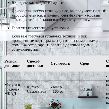
Юридическая защита и гарантия
Приобретая любую технику у нас, вы получаете полный
набор документов, а именно: счет фактуру, кассовый
чек, гарантийный талон или сервисную книгу.
Гарантия качественной установки
Если вам требуется установка техники, наши
проверенные партнеры всегда готовы помочь вам в
этом. Качество гарантированно долгими годами
сотрудничества.
Регион
Способ
С
Стоимость
Срок
доставки
доставки
о
-
п
Москва в
н
Курьер
-
600 р.
пределах
1-3 дня
-
Самовывоз
-
100 р.
МКАД
п
н
и