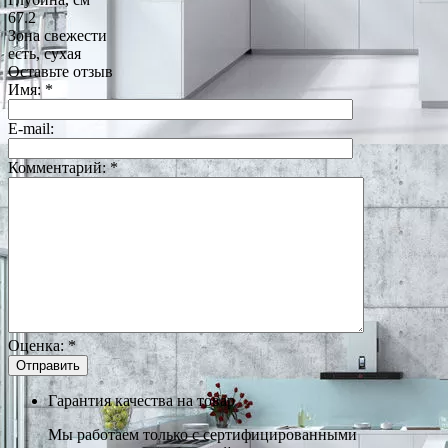
67.2
Зона свежести
есть, сухая
Оставьте отзыв
Имя:
*
E-mail:
Комментарий:
*
Оценка:
*
Гарантия качества на товар
Мы работаем только с сертифицированными