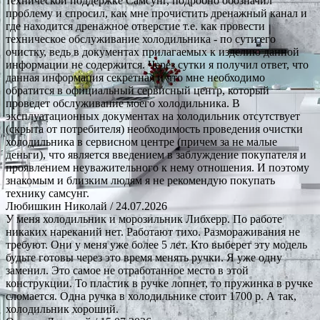
технической поддержке Самсунг, подробно обозначил
проблему и спросил, как мне прочистить дренажный канал и
где находится дренажное отверстие т.е. как провести
техническое обслуживание холодильника - по сути его
очистку, ведь в документах прилагаемых к изделию данной
информации не содержится. Через сутки я получил ответ, что
данная информация секретная и что мне необходимо
обратится в официальный сервисный центр, который
проведет обслуживание моего холодильника. В
эксплуатационных документах на холодильник отсутствует
(скрыта от потребителя) необходимость проведения очистки
холодильника в сервисном центре (причем за не малые
деньги), что является введением в заблуждение покупателя и
проявлением неуважительного к нему отношения. И поэтому
знакомым и близким людям я не рекомендую покупать
технику самсунг.
Любишкин Николай
/ 24.07.2026
У меня холодильник и морозильник Либхерр. По работе
никаких нареканий нет. Работают тихо. Размораживания не
требуют. Они у меня уже более 5 лет. Кто выберет эту модель
будьте готовы через это время менять ручки. Я уже одну
заменил. Это самое не отработанное место в этой
конструкции. То пластик в ручке лопнет, то пружинка в ручке
сломается. Одна ручка в холодильнике стоит 1700 р. А так,
холодильник хороший.