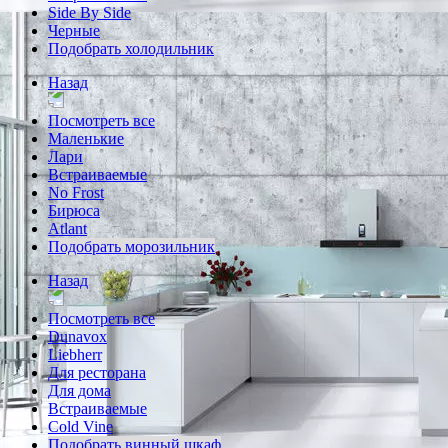
Side By Side
Черные
Подобрать холодильник
Назад
Посмотреть все
Маленькие
Лари
Встраиваемые
No Frost
Бирюса
Atlant
Подобрать морозильник
Назад
Посмотреть все
Dunavox
Liebherr
Для ресторана
Для дома
Встраиваемые
Cold Vine
Подобрать винный шкаф