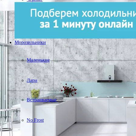
Морозильники
Маленькие
Лари
Встраиваемые
No Frost