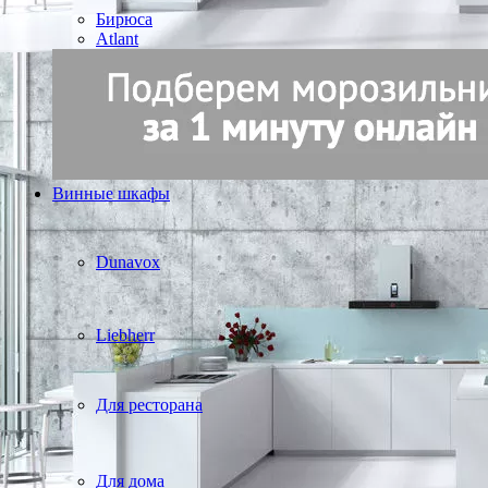
Бирюса
Atlant
Винные шкафы
Dunavox
Liebherr
Для ресторана
Для дома