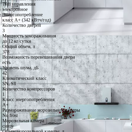
Тип управления
электронное
Энергопотребление
класс A+ (342 кВтч/год)
Количество дверей
3
Мощность замораживания
до 12 кг/cутки
Общий объем, л
378
Возможность перевешивания двери
есть
Уровень шума, дБ
42
Климатический класс
SN, ST
Количество компрессоров
1
Класс энергопотребления
A+
Размораживание морозильной камеры
No frost
Морозильная камера
снизу
Объем морозильной камеры, л