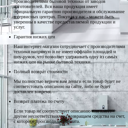
производителями бытовой техники от заводов
изготовителей. Вся наша продукция имеет
официальную гарантию производителя и обслуживание
в сервисных центрах. Покупая у нас - можете быть
уверенны в качестве предоставляемой продукции и
услуг.
Гарантия низких цен
Наш интернет-магазин сотрудничает с производителями
техники напрямую и не имеет оффлайн площадей и
шоу-румов, что позволяет удерживать одну из самых
низких цен на рынке бытовой техники.
Полный возврат стоимости
Мы полностью вернем вам деньги если товар будет не
соответстовать описанию на сайте, либо не будет
доставлен вовремя.
Возврат платежа по счету
Если товар не соотвутствует описанию или имеет
другие несоответствия, мы возвращаем средства на счет,
с которого производилась оплата.