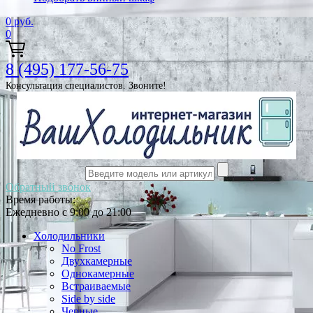
0
руб.
0
8 (495) 177-56-75
Консультация специалистов. Звоните!
Обратный звонок
Время работы:
Ежедневно с 9:00 до 21:00
Холодильники
No Frost
Двухкамерные
Однокамерные
Встраиваемые
Side by side
Черные