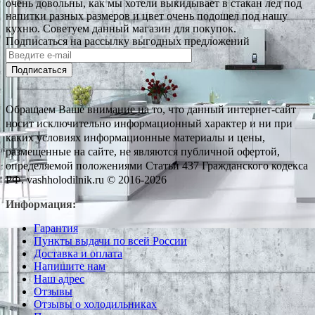
очень довольны, как мы хотели выкидывает в стакан лед под
напитки разных размеров и цвет очень подошел под нашу
кухню. Советуем данный магазин для покупок.
Подписаться на рассылку выгодных предложений
Подписаться
Обращаем Ваше внимание на то, что данный интернет-сайт
носит исключительно информационный характер и ни при
каких условиях информационные материалы и цены,
размещенные на сайте, не являются публичной офертой,
определяемой положениями Статьи 437 Гражданского кодекса
РФ. vashholodilnik.ru © 2016-2026
Информация:
Гарантия
Пункты выдачи по всей России
Доставка и оплата
Напишите нам
Наш адрес
Отзывы
Отзывы о холодильниках