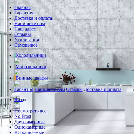
Главная
Гарантия
Доставка и оплата
Напишите нам
Наш адрес
Отзывы
Утилизация
Самовывоз
Холодильники
Морозильники
Винные шкафы
Гарантия
Напишите нам
Отзывы
Доставка и оплата
Назад
Посмотреть все
No Frost
Двухкамерные
Однокамерные
Встраиваемые