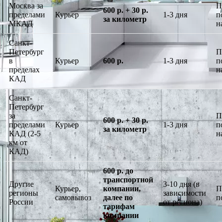
Москва за
П
600 р. + 30 р.
пределами
Курьер
1-3 дня
п
за километр
МКАД
н
Санкт-
Петербург
П
в
Курьер
600 р.
1-3 дня
п
пределах
н
КАД
Санкт-
Петербург
за
П
600 р. + 30 р.
пределами
Курьер
1-3 дня
п
за километр
КАД (2-5
н
км от
КАД)
600 р. до
транспортной
Другие
3-10 дня (в
Курьер,
компании,
П
регионы
зависимости
самовывоз
далее по
п
России
от региона)
тарифам
компании