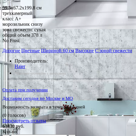
59.5x67.2x199.8 см
трехкамерный
класс A+
морозильник снизу
зона свежести: сухая
общий объем 378 л
No Frost
Дорогие
Цветные
Шириной 60 см
Высокие
С зоной свежести
Производитель:
Haier
*Наличие уточняйте у менеджера
Оплата при получении
Доставим сегодня по Москве и МО
Возможность возврата в течение 14 дней
(0 голосов)
Просмотреть отзывы
63830
руб.
Кол-во: