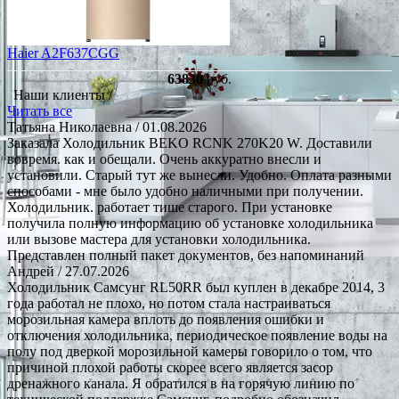
Haier A2F637CGG
63830
руб.
Наши клиенты /
Читать все
Татьяна Николаевна
/ 01.08.2026
Заказала Холодильник BEKO RCNK 270K20 W. Доставили
вовремя. как и обещали. Очень аккуратно внесли и
установили. Старый тут же вынесли. Удобно. Оплата разными
способами - мне было удобно наличными при получении.
Холодильник. работает тише старого. При установке
получила полную информацию об установке холодильника
или вызове мастера для установки холодильника.
Представлен полный пакет документов, без напоминаний
Андрей
/ 27.07.2026
Холодильник Самсунг RL50RR был куплен в декабре 2014, 3
года работал не плохо, но потом стала настраиваться
морозильная камера вплоть до появления ошибки и
отключения холодильника, периодическое появление воды на
полу под дверкой морозильной камеры говорило о том, что
причиной плохой работы скорее всего является засор
дренажного канала. Я обратился в на горячую линию по