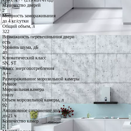
Количество дверей
2
Мощность замораживания
до 4 кг/cутки
Общий объем, л
322
Возможность перевешивания двери
есть
Уровень шума, дБ
40
Климатический класс
SN, ST
Класс энергопотребления
A++
Размораживание морозильной камеры
Ручное
Морозильная камера
снизу
Объем морозильной камеры, л
92
Автономное сохранение холода
до 21 ч
Количество камер
2