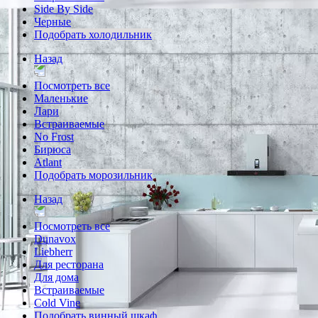
Side By Side
Черные
Подобрать холодильник
Назад
Посмотреть все
Маленькие
Лари
Встраиваемые
No Frost
Бирюса
Atlant
Подобрать морозильник
Назад
Посмотреть все
Dunavox
Liebherr
Для ресторана
Для дома
Встраиваемые
Cold Vine
Подобрать винный шкаф