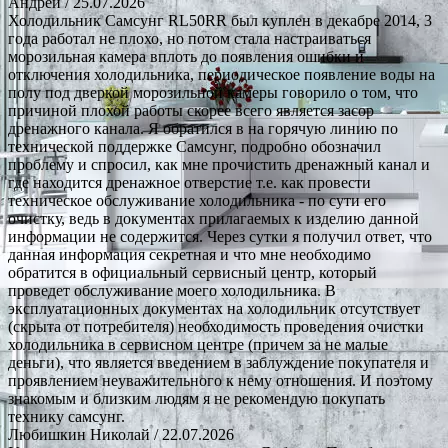
Андрей
/ 25.07.2026
Холодильник Самсунг RL50RR был куплен в декабре 2014, 3
года работал не плохо, но потом стала настраиваться
морозильная камера вплоть до появления ошибки и
отключения холодильника, периодическое появление воды на
полу под дверкой морозильной камеры говорило о том, что
причиной плохой работы скорее всего является засор
дренажного канала. Я обратился в на горячую линию по
технической поддержке Самсунг, подробно обозначил
проблему и спросил, как мне прочистить дренажный канал и
где находится дренажное отверстие т.е. как провести
техническое обслуживание холодильника - по сути его
очистку, ведь в документах прилагаемых к изделию данной
информации не содержится. Через сутки я получил ответ, что
данная информация секретная и что мне необходимо
обратится в официальный сервисный центр, который
проведет обслуживание моего холодильника. В
эксплуатационных документах на холодильник отсутствует
(скрыта от потребителя) необходимость проведения очистки
холодильника в сервисном центре (причем за не малые
деньги), что является введением в заблуждение покупателя и
проявлением неуважительного к нему отношения. И поэтому
знакомым и близким людям я не рекомендую покупать
технику самсунг.
Любишкин Николай
/ 22.07.2026