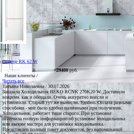
Gorenje RK 62 W
29400
руб.
Наши клиенты /
Читать все
Татьяна Николаевна
/ 30.07.2026
Заказала Холодильник BEKO RCNK 270K20 W. Доставили
вовремя. как и обещали. Очень аккуратно внесли и
установили. Старый тут же вынесли. Удобно. Оплата разными
способами - мне было удобно наличными при получении.
Холодильник. работает тише старого. При установке
получила полную информацию об установке холодильника
или вызове мастера для установки холодильника.
Представлен полный пакет документов, без напоминаний