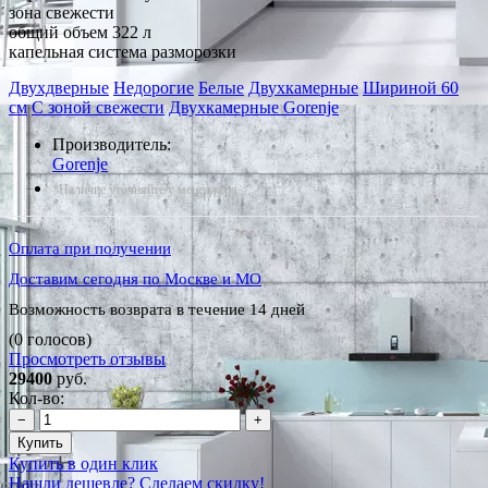
зона свежести
общий объем 322 л
капельная система разморозки
Двухдверные
Недорогие
Белые
Двухкамерные
Шириной 60
см
С зоной свежести
Двухкамерные Gorenje
Производитель:
Gorenje
*Наличие уточняйте у менеджера
Оплата при получении
Доставим сегодня по Москве и МО
Возможность возврата в течение 14 дней
(0 голосов)
Просмотреть отзывы
29400
руб.
Кол-во:
−
+
Купить
Купить в один клик
Нашли дешевле? Сделаем скидку!