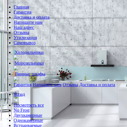
Главная
Гарантия
Доставка и оплата
Напишите нам
Наш адрес
Отзывы
Утилизация
Самовывоз
Холодильники
Морозильники
Винные шкафы
Гарантия
Напишите нам
Отзывы
Доставка и оплата
Назад
Посмотреть все
No Frost
Двухкамерные
Однокамерные
Встраиваемые