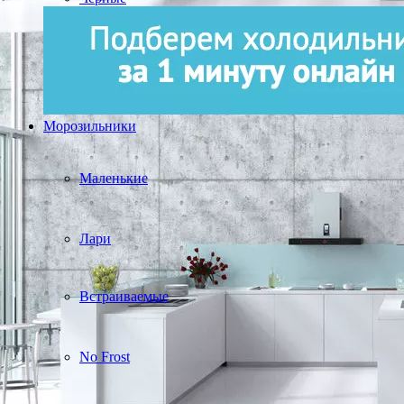
Морозильники
Маленькие
Лари
Встраиваемые
No Frost