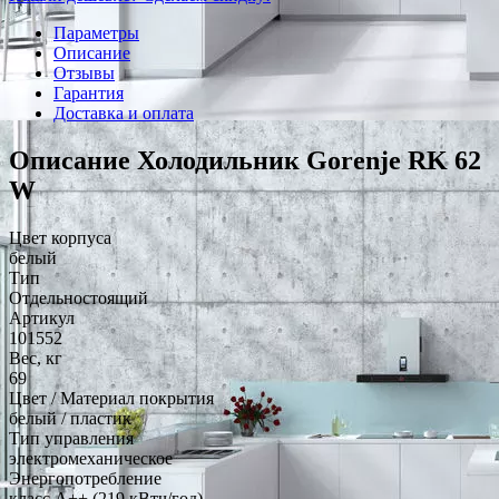
Параметры
Описание
Отзывы
Гарантия
Доставка и оплата
Описание Холодильник Gorenje RK 62
W
Цвет корпуса
белый
Тип
Отдельностоящий
Артикул
101552
Вес, кг
69
Цвет / Материал покрытия
белый / пластик
Тип управления
электромеханическое
Энергопотребление
класс A++ (219 кВтч/год)