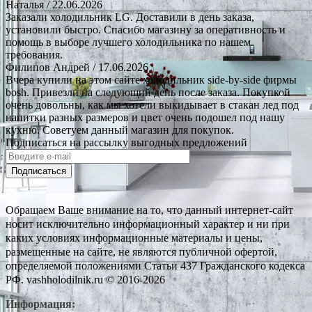
Наталья
/ 22.06.2026
Заказали холодильник LG. Доставили в день заказа,
установили быстро. Спасибо магазину за оперативность и
помощь в выборе лучшего холодильника по нашем
требования.
Филипов Андрей
/ 17.06.2026
Вчера купили на этом сайте холодильник side-by-side фирмы
bosh. Привезли на следующий день после заказа. Покупкой
очень довольны, как мы хотели выкидывает в стакан лед под
напитки разных размеров и цвет очень подошел под нашу
кухню. Советуем данный магазин для покупок.
Подписаться на рассылку выгодных предложений
Подписаться
Обращаем Ваше внимание на то, что данный интернет-сайт
носит исключительно информационный характер и ни при
каких условиях информационные материалы и цены,
размещенные на сайте, не являются публичной офертой,
определяемой положениями Статьи 437 Гражданского кодекса
РФ. vashholodilnik.ru © 2016-2026
Информация: