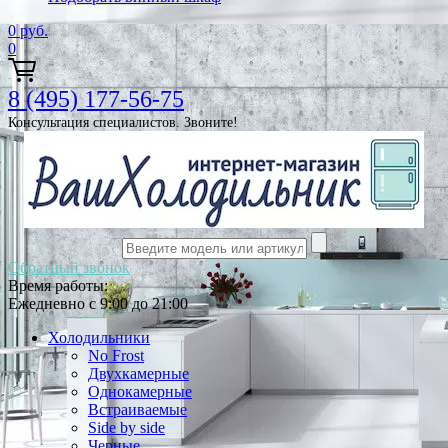
0
руб.
0
8 (495) 177-56-75
Консультация специалистов. Звоните!
Обратный звонок
Время работы:
Ежедневно с 9:00 до 21:00
Холодильники
No Frost
Двухкамерные
Однокамерные
Встраиваемые
Side by side
Черные