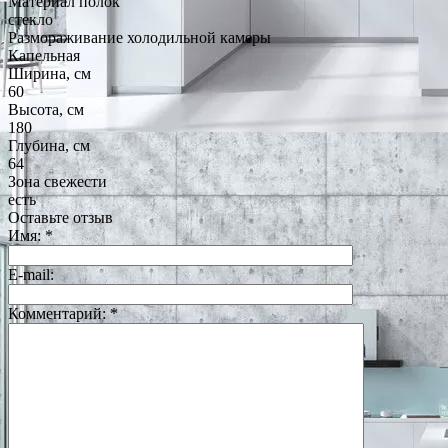
Материал полок
стекло
Размораживание холодильной камеры
Капельная
Ширина, см
60
Высота, см
180
Глубина, см
64
Зона свежести
есть
Оставьте отзыв
Имя:
*
E-mail:
Комментарий:
*