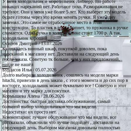
У меня холодильник и морозильник Либхерр. По работе
никаких нареканий нет. Работают тихо. Размораживания не
требуют. Они у меня уже более 5 лет. Кто выберет эту модель
будьте готовы через это время менять ручки. Я уже одну
заменил. Это самое не отработанное место в этой
конструкции. То пластик в ручке лопнет, то пружинка в ручке
сломается. Одна ручка в холодильнике стоит 1700 р. А так,
холодильник хороший.
Осипов Дмитрий
/ 13.07.2026
Купил здесь винный шкаф, покупкой доволен, пока
нареканий к магазину нет. Доставили на следующий день
после заказа. Советую тк больше, чем у них предложений,
нигде не нашёл
Бурдасов Илья
/ 05.07.2026
Долго выбирали холодильник , сошлись на модели марки
hitachi, привезли в день заказа , с этого момента и до сих пор в
восторге, холодильник может буквально все ! Советую и этот
магазин и эту марку для покупки.
Кормышева Алена
/ 28.06.2026
Достоинства: быстрая доставка.обслуживание, самый
большой выбор холодильников что мы видели.
Недостатки: их просто нет.
Комментарии: лучшее обслуживание что мы видели, все
рассказали, объяснили что лучше подойдёт , доставили на
следующий день. Выбором магазина довольны полностью