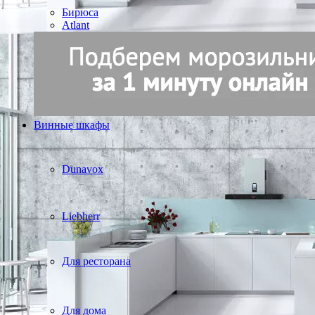
Бирюса
Atlant
Винные шкафы
Dunavox
Liebherr
Для ресторана
Для дома