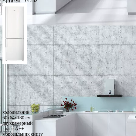
Артикул:
101552
холодильник
60x64x180 см
двухкамерный
класс A++
морозильник снизу