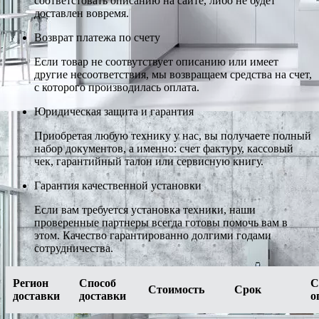
соответстовать описанию на сайте, либо не будет
доставлен вовремя.
Возврат платежа по счету
Если товар не соотвутствует описанию или имеет
другие несоответствия, мы возвращаем средства на счет,
с которого производилась оплата.
Юридическая защита и гарантия
Приобретая любую технику у нас, вы получаете полный
набор документов, а именно: счет фактуру, кассовый
чек, гарантийный талон или сервисную книгу.
Гарантия качественной установки
Если вам требуется установка техники, наши
проверенные партнеры всегда готовы помочь вам в
этом. Качество гарантированно долгими годами
сотрудничества.
Регион
Способ
С
Стоимость
Срок
доставки
доставки
о