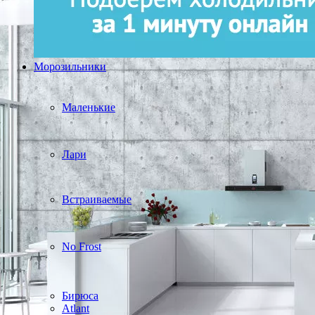
Морозильники
Маленькие
Лари
Встраиваемые
No Frost
Бирюса
Atlant