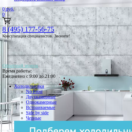
0
руб.
0
8 (495) 177-56-75
Консультация специалистов. Звоните!
Обратный звонок
Время работы:
Ежедневно с 9:00 до 21:00
Холодильники
No Frost
Двухкамерные
Однокамерные
Встраиваемые
Side by side
Черные