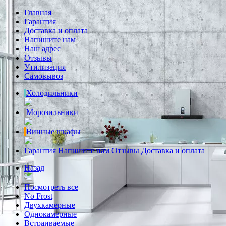
Главная
Гарантия
Доставка и оплата
Напишите нам
Наш адрес
Отзывы
Утилизация
Самовывоз
Холодильники
Морозильники
Винные шкафы
Гарантия
Напишите нам
Отзывы
Доставка и оплата
Назад
Посмотреть все
No Frost
Двухкамерные
Однокамерные
Встраиваемые