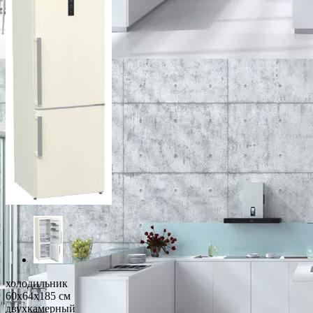
холодильник
60x64x185 см
двухкамерный