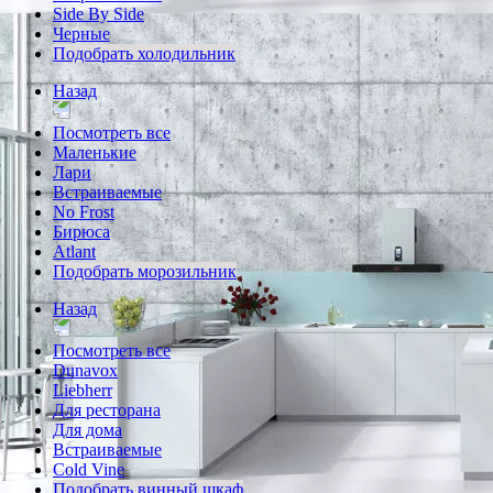
Side By Side
Черные
Подобрать холодильник
Назад
Посмотреть все
Маленькие
Лари
Встраиваемые
No Frost
Бирюса
Atlant
Подобрать морозильник
Назад
Посмотреть все
Dunavox
Liebherr
Для ресторана
Для дома
Встраиваемые
Cold Vine
Подобрать винный шкаф