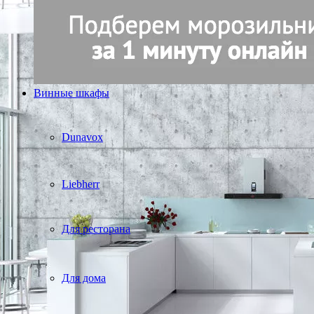
Винные шкафы
Dunavox
Liebherr
Для ресторана
Для дома