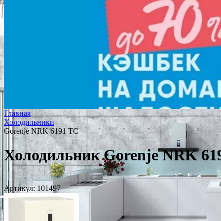
Главная
Холодильники
Gorenje NRK 6191 TC
Холодильник Gorenje NRK 61
Артикул:
101497