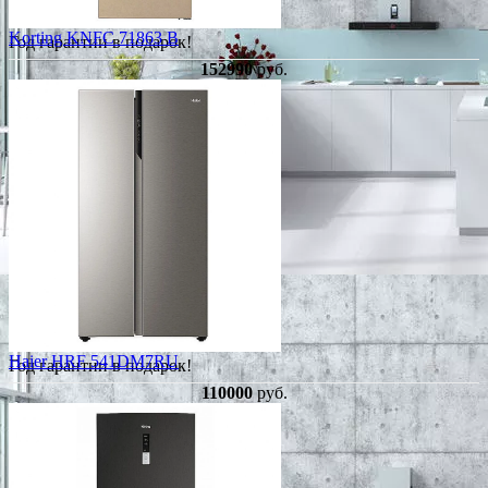
Korting KNFC 71863 B
Год гарантии в подарок!
152990
руб.
Haier HRF 541DM7RU
Год гарантии в подарок!
110000
руб.