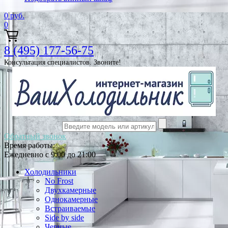
0
руб.
0
8 (495) 177-56-75
Консультация специалистов. Звоните!
Обратный звонок
Время работы:
Ежедневно с 9:00 до 21:00
Холодильники
No Frost
Двухкамерные
Однокамерные
Встраиваемые
Side by side
Черные