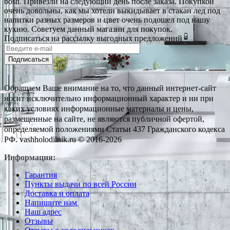
bosh. Привезли на следующий день после заказа. Покупкой
очень довольны, как мы хотели выкидывает в стакан лед под
напитки разных размеров и цвет очень подошел под нашу
кухню. Советуем данный магазин для покупок.
Подписаться на рассылку выгодных предложений
Подписаться
Обращаем Ваше внимание на то, что данный интернет-сайт
носит исключительно информационный характер и ни при
каких условиях информационные материалы и цены,
размещенные на сайте, не являются публичной офертой,
определяемой положениями Статьи 437 Гражданского кодекса
РФ. vashholodilnik.ru © 2016-2026
Информация:
Гарантия
Пункты выдачи по всей России
Доставка и оплата
Напишите нам
Наш адрес
Отзывы