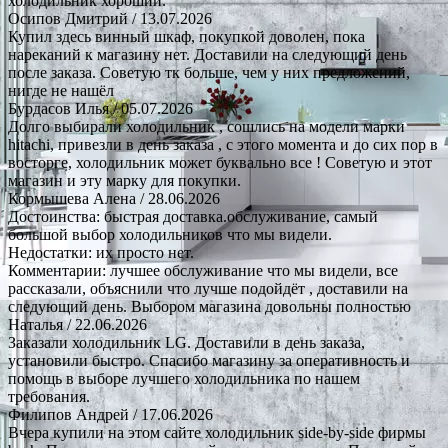
холодильник хороший.
Осипов Дмитрий
/ 13.07.2026
Купил здесь винный шкаф, покупкой доволен, пока
нареканий к магазину нет. Доставили на следующий день
после заказа. Советую тк больше, чем у них предложений,
нигде не нашёл
Бурдасов Илья
/ 05.07.2026
Долго выбирали холодильник , сошлись на модели марки
hitachi, привезли в день заказа , с этого момента и до сих пор в
восторге, холодильник может буквально все ! Советую и этот
магазин и эту марку для покупки.
Кормышева Алена
/ 28.06.2026
Достоинства: быстрая доставка.обслуживание, самый
большой выбор холодильников что мы видели.
Недостатки: их просто нет.
Комментарии: лучшее обслуживание что мы видели, все
рассказали, объяснили что лучше подойдёт , доставили на
следующий день. Выбором магазина довольны полностью
Наталья
/ 22.06.2026
Заказали холодильник LG. Доставили в день заказа,
установили быстро. Спасибо магазину за оперативность и
помощь в выборе лучшего холодильника по нашем
требования.
Филипов Андрей
/ 17.06.2026
Вчера купили на этом сайте холодильник side-by-side фирмы