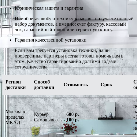
Юридическая защита и гарантия
Приобретая любую технику у нас, вы получаете полный
набор документов, а именно: счет фактуру, кассовый
чек, гарантийный талон или сервисную книгу.
Гарантия качественной установки
Если вам требуется установка техники, наши
проверенные партнеры всегда готовы помочь вам в
этом. Качество гарантированно долгими годами
сотрудничества.
Регион
Способ
С
Стоимость
Срок
доставки
доставки
о
-
п
Москва в
н
Курьер
-
600 р.
пределах
1-3 дня
-
Самовывоз
-
100 р.
МКАД
п
н
и