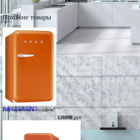
компании
Похожие товары
Smeg FAB10RO
Год гарантии в подарок!
126990
руб.