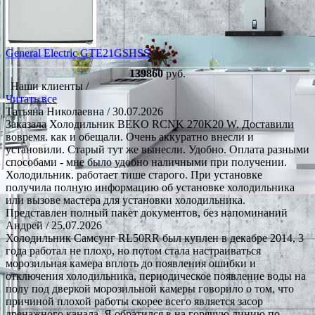
General Electric GTE21GSHSS
139860
руб.
Наши клиенты /
Читать все
Татьяна Николаевна
/ 30.07.2026
Заказала Холодильник BEKO RCNK 270K20 W. Доставили
вовремя. как и обещали. Очень аккуратно внесли и
установили. Старый тут же вынесли. Удобно. Оплата разными
способами - мне было удобно наличными при получении.
Холодильник. работает тише старого. При установке
получила полную информацию об установке холодильника
или вызове мастера для установки холодильника.
Представлен полный пакет документов, без напоминаний
Андрей
/ 25.07.2026
Холодильник Самсунг RL50RR был куплен в декабре 2014, 3
года работал не плохо, но потом стала настраиваться
морозильная камера вплоть до появления ошибки и
отключения холодильника, периодическое появление воды на
полу под дверкой морозильной камеры говорило о том, что
причиной плохой работы скорее всего является засор
дренажного канала. Я обратился в на горячую линию по