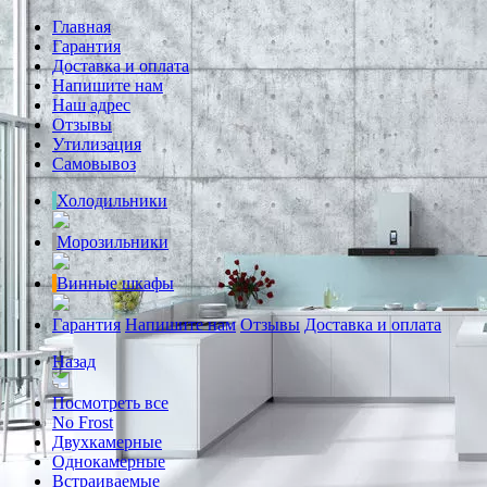
Главная
Гарантия
Доставка и оплата
Напишите нам
Наш адрес
Отзывы
Утилизация
Самовывоз
Холодильники
Морозильники
Винные шкафы
Гарантия
Напишите нам
Отзывы
Доставка и оплата
Назад
Посмотреть все
No Frost
Двухкамерные
Однокамерные
Встраиваемые