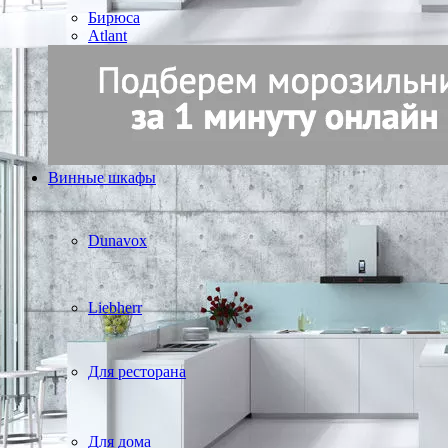
Бирюса
Atlant
Винные шкафы
Dunavox
Liebherr
Для ресторана
Для дома