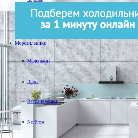
Морозильники
Маленькие
Лари
Встраиваемые
No Frost