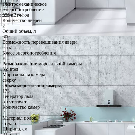
электромеханическое
Энергопотребление
396 кВтч/год
Количество дверей
2
Общий объем, л
600
Возможность перевешивания двери
есть
Класс энергопотребления
B
Размораживание морозильной камеры
No frost
Морозильная камера
сверху
Объем морозильной камеры, л
173
Генератор льда
отсутствует
Количество камер
2
Материал полок
стекло
Ширина, см
83.5