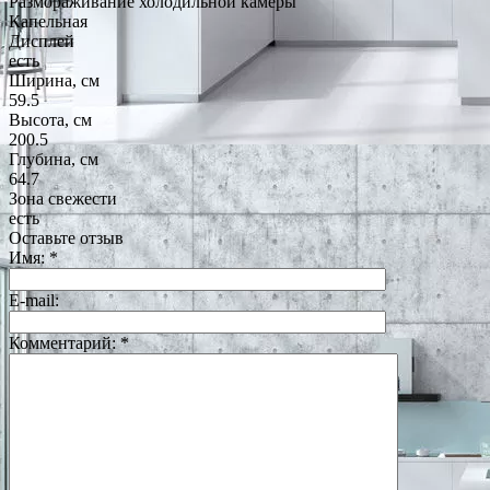
Размораживание холодильной камеры
Капельная
Дисплей
есть
Ширина, см
59.5
Высота, см
200.5
Глубина, см
64.7
Зона свежести
есть
Оставьте отзыв
Имя:
*
E-mail:
Комментарий:
*