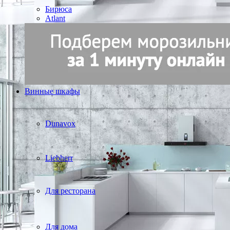
Бирюса
Atlant
Винные шкафы
Dunavox
Liebherr
Для ресторана
Для дома