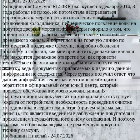
Андрей
/ 27.07.2026
Холодильник Самсунг RL50RR был куплен в декабре 2014, 3
года работал не плохо, но потом стала настраиваться
морозильная камера вплоть до появления ошибки и
отключения холодильника, периодическое появление воды на
полу под дверкой морозильной камеры говорило о том, что
причиной плохой работы скорее всего является засор
дренажного канала. Я обратился в на горячую линию по
технической поддержке Самсунг, подробно обозначил
проблему и спросил, как мне прочистить дренажный канал и
где находится дренажное отверстие т.е. как провести
техническое обслуживание холодильника - по сути его
очистку, ведь в документах прилагаемых к изделию данной
информации не содержится. Через сутки я получил ответ, что
данная информация секретная и что мне необходимо
обратится в официальный сервисный центр, который
проведет обслуживание моего холодильника. В
эксплуатационных документах на холодильник отсутствует
(скрыта от потребителя) необходимость проведения очистки
холодильника в сервисном центре (причем за не малые
деньги), что является введением в заблуждение покупателя и
проявлением неуважительного к нему отношения. И поэтому
знакомым и близким людям я не рекомендую покупать
технику самсунг.
Любишкин Николай
/ 24.07.2026