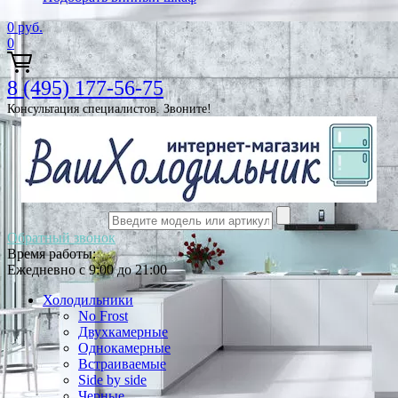
0
руб.
0
8 (495) 177-56-75
Консультация специалистов. Звоните!
Обратный звонок
Время работы:
Ежедневно с 9:00 до 21:00
Холодильники
No Frost
Двухкамерные
Однокамерные
Встраиваемые
Side by side
Черные