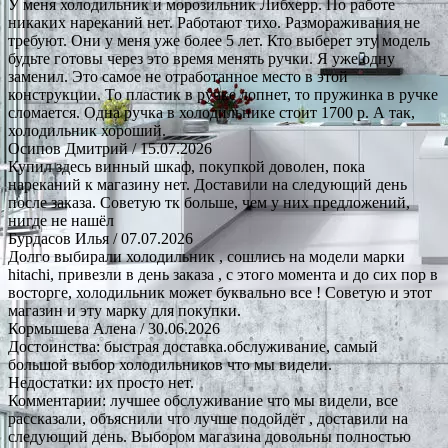
У меня холодильник и морозильник Либхерр. По работе
никаких нареканий нет. Работают тихо. Размораживания не
требуют. Они у меня уже более 5 лет. Кто выберет эту модель
будьте готовы через это время менять ручки. Я уже одну
заменил. Это самое не отработанное место в этой
конструкции. То пластик в ручке лопнет, то пружинка в ручке
сломается. Одна ручка в холодильнике стоит 1700 р. А так,
холодильник хороший.
Осипов Дмитрий
/ 15.07.2026
Купил здесь винный шкаф, покупкой доволен, пока
нареканий к магазину нет. Доставили на следующий день
после заказа. Советую тк больше, чем у них предложений,
нигде не нашёл
Бурдасов Илья
/ 07.07.2026
Долго выбирали холодильник , сошлись на модели марки
hitachi, привезли в день заказа , с этого момента и до сих пор в
восторге, холодильник может буквально все ! Советую и этот
магазин и эту марку для покупки.
Кормышева Алена
/ 30.06.2026
Достоинства: быстрая доставка.обслуживание, самый
большой выбор холодильников что мы видели.
Недостатки: их просто нет.
Комментарии: лучшее обслуживание что мы видели, все
рассказали, объяснили что лучше подойдёт , доставили на
следующий день. Выбором магазина довольны полностью