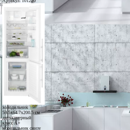
Артикул:
101220
холодильник
59.5x64.7x200.5 см
двухкамерный
класс A+
морозильник снизу