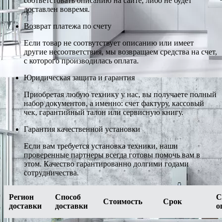
соответстовать описанию на сайте, либо не будет
доставлен вовремя.
Возврат платежа по счету
Если товар не соотвутствует описанию или имеет
другие несоответствия, мы возвращаем средства на счет,
с которого производилась оплата.
Юридическая защита и гарантия
Приобретая любую технику у нас, вы получаете полный
набор документов, а именно: счет фактуру, кассовый
чек, гарантийный талон или сервисную книгу.
Гарантия качественной установки
Если вам требуется установка техники, наши
проверенные партнеры всегда готовы помочь вам в
этом. Качество гарантированно долгими годами
сотрудничества.
Регион
Способ
С
Стоимость
Срок
доставки
доставки
о