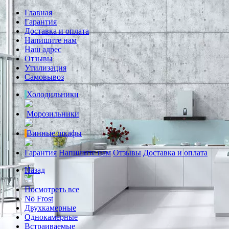
Главная
Гарантия
Доставка и оплата
Напишите нам
Наш адрес
Отзывы
Утилизация
Самовывоз
Холодильники
Морозильники
Винные шкафы
Гарантия
Напишите нам
Отзывы
Доставка и оплата
Назад
Посмотреть все
No Frost
Двухкамерные
Однокамерные
Встраиваемые