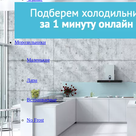
Морозильники
Маленькие
Лари
Встраиваемые
No Frost