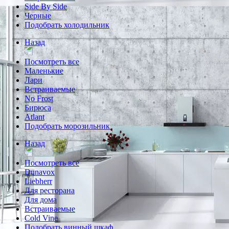
Side By Side
Черные
Подобрать холодильник
Назад
Посмотреть все
Маленькие
Лари
Встраиваемые
No Frost
Бирюса
Atlant
Подобрать морозильник
Назад
Посмотреть все
Dunavox
Liebherr
Для ресторана
Для дома
Встраиваемые
Cold Vine
Подобрать винный шкаф