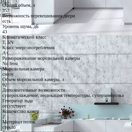
Общий объем, л
357
Возможность перевешивания двери
есть
Уровень шума, дБ
43
Климатический класс
T, SN
Класс энергопотребления
A+
Размораживание морозильной камеры
No frost
Морозильная камера
снизу
Объем морозильной камеры, л
92
Дополнительные возможности
суперохлаждение, индикация температуры, суперзаморозка
Генератор льда
отсутствует
Количество камер
2
Материал полок
стекло