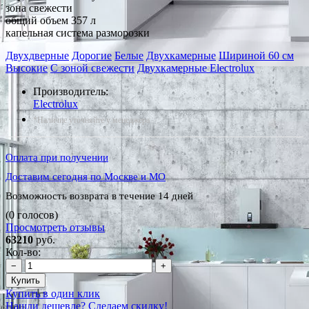
зона свежести
общий объем 357 л
капельная система разморозки
Двухдверные
Дорогие
Белые
Двухкамерные
Шириной 60 см
Высокие
С зоной свежести
Двухкамерные Electrolux
Производитель:
Electrolux
*Наличие уточняйте у менеджера
Оплата при получении
Доставим сегодня по Москве и МО
Возможность возврата в течение 14 дней
(0 голосов)
Просмотреть отзывы
63210
руб.
Кол-во:
−
+
Купить
Купить в один клик
Нашли дешевле? Сделаем скидку!