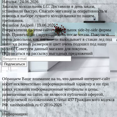
Наталья
/ 24.06.2026
Заказали холодильник LG. Доставили в день заказа,
установили быстро. Спасибо магазину за оперативность и
помощь в выборе лучшего холодильника по нашем
требования.
Филипов Андрей
/ 19.06.2026
Вчера купили на этом сайте холодильник side-by-side фирмы
bosh. Привезли на следующий день после заказа. Покупкой
очень довольны, как мы хотели выкидывает в стакан лед под
напитки разных размеров и цвет очень подошел под нашу
кухню. Советуем данный магазин для покупок.
Подписаться на рассылку выгодных предложений
Подписаться
Обращаем Ваше внимание на то, что данный интернет-сайт
носит исключительно информационный характер и ни при
каких условиях информационные материалы и цены,
размещенные на сайте, не являются публичной офертой,
определяемой положениями Статьи 437 Гражданского кодекса
РФ. vashholodilnik.ru © 2016-2026
Информация: