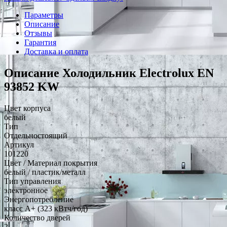
Параметры
Описание
Отзывы
Гарантия
Доставка и оплата
Описание Холодильник Electrolux EN
93852 KW
Цвет корпуса
белый
Тип
Отдельностоящий
Артикул
101220
Цвет / Материал покрытия
белый / пластик/металл
Тип управления
электронное
Энергопотребление
класс A+ (323 кВтч/год)
Количество дверей
2