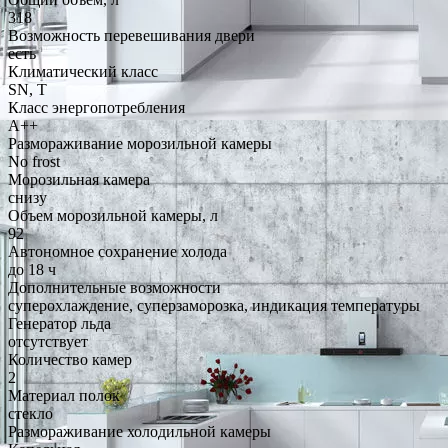
318
Возможность перевешивания двери
есть
Климатический класс
SN, T
Класс энергопотребления
A++
Размораживание морозильной камеры
No frost
Морозильная камера
снизу
Объем морозильной камеры, л
92
Автономное сохранение холода
до 18 ч
Дополнительные возможности
суперохлаждение, суперзаморозка, индикация температуры
Генератор льда
отсутствует
Количество камер
2
Материал полок
стекло
Размораживание холодильной камеры