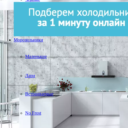
Морозильники
Маленькие
Лари
Встраиваемые
No Frost