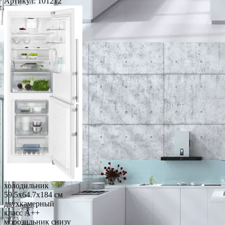
Артикул:
101212
холодильник
59.5x64.7x184 см
двухкамерный
класс A++
морозильник снизу