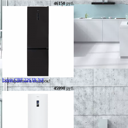
46150
руб.
Leran CBF 226 IX NF
Год гарантии в подарок!
45990
руб.