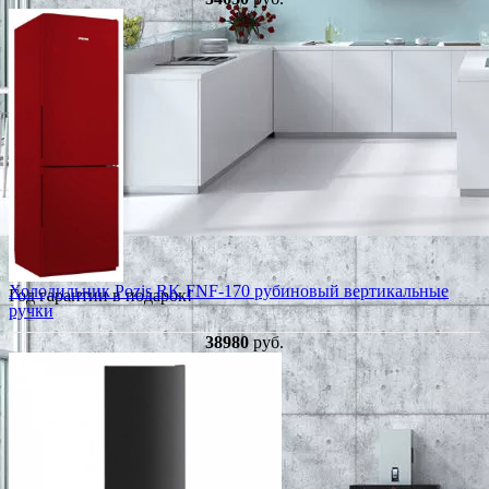
Холодильник Pozis RK FNF-170 рубиновый вертикальные
Год гарантии в подарок!
ручки
38980
руб.