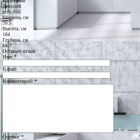
Капельная
Дисплей
есть
Ширина, см
59.5
Высота, см
184
Глубина, см
64.7
Оставьте отзыв
Имя:
*
E-mail:
Комментарий:
*
Оценка:
*