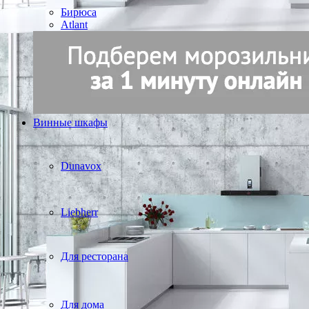
Бирюса
Atlant
Винные шкафы
Dunavox
Liebherr
Для ресторана
Для дома