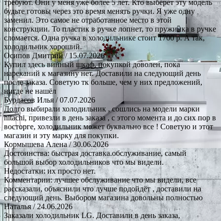
требуют. Они у меня уже более 5 лет. Кто выберет эту модель
будьте готовы через это время менять ручки. Я уже одну
заменил. Это самое не отработанное место в этой
конструкции. То пластик в ручке лопнет, то пружинка в ручке
сломается. Одна ручка в холодильнике стоит 1700 р. А так,
холодильник хороший.
Осипов Дмитрий
/ 15.07.2026
Купил здесь винный шкаф, покупкой доволен, пока
нареканий к магазину нет. Доставили на следующий день
после заказа. Советую тк больше, чем у них предложений,
нигде не нашёл
Бурдасов Илья
/ 07.07.2026
Долго выбирали холодильник , сошлись на модели марки
hitachi, привезли в день заказа , с этого момента и до сих пор в
восторге, холодильник может буквально все ! Советую и этот
магазин и эту марку для покупки.
Кормышева Алена
/ 30.06.2026
Достоинства: быстрая доставка.обслуживание, самый
большой выбор холодильников что мы видели.
Недостатки: их просто нет.
Комментарии: лучшее обслуживание что мы видели, все
рассказали, объяснили что лучше подойдёт , доставили на
следующий день. Выбором магазина довольны полностью
Наталья
/ 24.06.2026
Заказали холодильник LG. Доставили в день заказа,