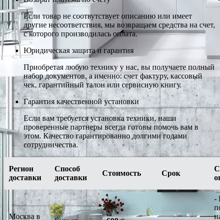
Если товар не соотвутствует описанию или имеет
другие несоответствия, мы возвращаем средства на счет,
с которого производилась оплата.
Юридическая защита и гарантия
Приобретая любую технику у нас, вы получаете полный
набор документов, а именно: счет фактуру, кассовый
чек, гарантийный талон или сервисную книгу.
Гарантия качественной установки
Если вам требуется установка техники, наши
проверенные партнеры всегда готовы помочь вам в
этом. Качество гарантированно долгими годами
сотрудничества.
Регион
Способ
С
Стоимость
Срок
доставки
доставки
о
-
п
Москва в
н