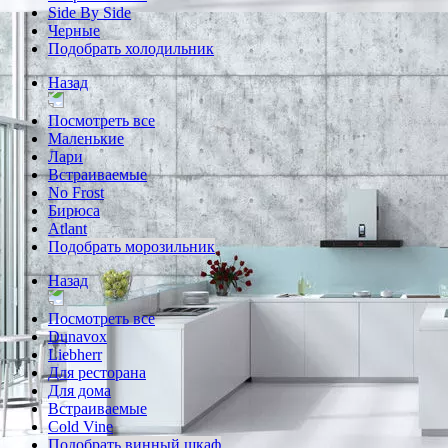
Side By Side
Черные
Подобрать холодильник
Назад
Посмотреть все
Маленькие
Лари
Встраиваемые
No Frost
Бирюса
Atlant
Подобрать морозильник
Назад
Посмотреть все
Dunavox
Liebherr
Для ресторана
Для дома
Встраиваемые
Cold Vine
Подобрать винный шкаф