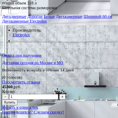
общий объем 318 л
капельная система разморозки
Двухдверные
Дорогие
Белые
Двухкамерные
Шириной 60 см
Двухкамерные Electrolux
Производитель:
Electrolux
*Наличие уточняйте у менеджера
Оплата при получении
Доставим сегодня по Москве и МО
Возможность возврата в течение 14 дней
(0 голосов)
Просмотреть отзывы
45360
руб.
Кол-во:
−
+
Купить
Купить в один клик
Нашли дешевле? Сделаем скидку!