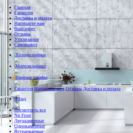
Главная
Гарантия
Доставка и оплата
Напишите нам
Наш адрес
Отзывы
Утилизация
Самовывоз
Холодильники
Морозильники
Винные шкафы
Гарантия
Напишите нам
Отзывы
Доставка и оплата
Назад
Посмотреть все
No Frost
Двухкамерные
Однокамерные
Встраиваемые