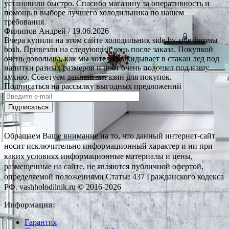
установили быстро. Спасибо магазину за оперативность и
помощь в выборе лучшего холодильника по нашем
требования.
Филипов Андрей
/ 19.06.2026
Вчера купили на этом сайте холодильник side-by-side фирмы
bosh. Привезли на следующий день после заказа. Покупкой
очень довольны, как мы хотели выкидывает в стакан лед под
напитки разных размеров и цвет очень подошел под нашу
кухню. Советуем данный магазин для покупок.
Подписаться на рассылку выгодных предложений
Подписаться
Обращаем Ваше внимание на то, что данный интернет-сайт
носит исключительно информационный характер и ни при
каких условиях информационные материалы и цены,
размещенные на сайте, не являются публичной офертой,
определяемой положениями Статьи 437 Гражданского кодекса
РФ. vashholodilnik.ru © 2016-2026
Информация:
Гарантия