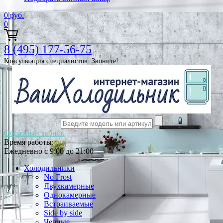
0
руб.
0
8 (495) 177-56-75
Консультация специалистов. Звоните!
Обратный звонок
Время работы:
Ежедневно с 9:00 до 21:00
Холодильники
No Frost
Двухкамерные
Однокамерные
Встраиваемые
Side by side
Черные