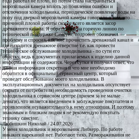
года работал не плохо, но потом стала настраиваться
морозильная камера вплоть до появления ошибки и
отключения холодильника, периодическое появление воды на
полу под дверкой морозильной камеры говорило о том, что
причиной плохой работы скорее всего является засор
дренажного канала. Я обратился в на горячую линию по
технической поддержке Самсунг, подробно обозначил
проблему и спросил, как мне прочистить дренажный канал и
где находится дренажное отверстие т.е. как провести
техническое обслуживание холодильника - по сути его
очистку, ведь в документах прилагаемых к изделию данной
информации не содержится. Через сутки я получил ответ, что
данная информация секретная и что мне необходимо
обратится в официальный сервисный центр, который
проведет обслуживание моего холодильника. В
эксплуатационных документах на холодильник отсутствует
(скрыта от потребителя) необходимость проведения очистки
холодильника в сервисном центре (причем за не малые
деньги), что является введением в заблуждение покупателя и
проявлением неуважительного к нему отношения. И поэтому
знакомым и близким людям я не рекомендую покупать
технику самсунг.
Любишкин Николай
/ 24.07.2026
У меня холодильник и морозильник Либхерр. По работе
никаких нареканий нет. Работают тихо. Размораживания не