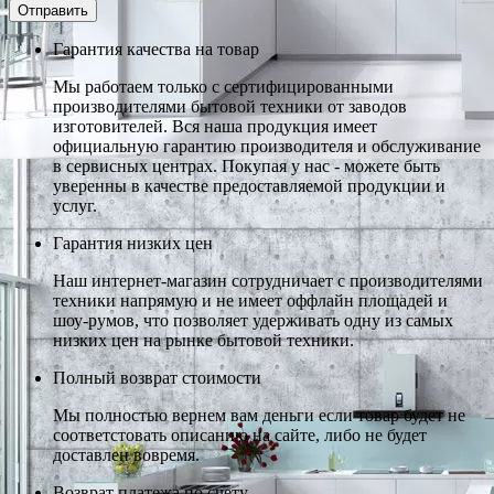
Гарантия качества на товар
Мы работаем только с сертифицированными
производителями бытовой техники от заводов
изготовителей. Вся наша продукция имеет
официальную гарантию производителя и обслуживание
в сервисных центрах. Покупая у нас - можете быть
уверенны в качестве предоставляемой продукции и
услуг.
Гарантия низких цен
Наш интернет-магазин сотрудничает с производителями
техники напрямую и не имеет оффлайн площадей и
шоу-румов, что позволяет удерживать одну из самых
низких цен на рынке бытовой техники.
Полный возврат стоимости
Мы полностью вернем вам деньги если товар будет не
соответстовать описанию на сайте, либо не будет
доставлен вовремя.
Возврат платежа по счету