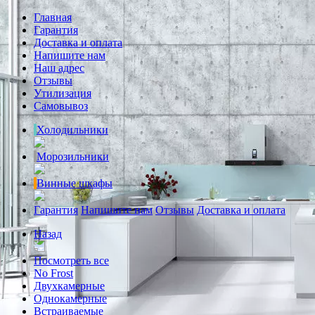
Главная
Гарантия
Доставка и оплата
Напишите нам
Наш адрес
Отзывы
Утилизация
Самовывоз
Холодильники
Морозильники
Винные шкафы
Гарантия
Напишите нам
Отзывы
Доставка и оплата
Назад
Посмотреть все
No Frost
Двухкамерные
Однокамерные
Встраиваемые