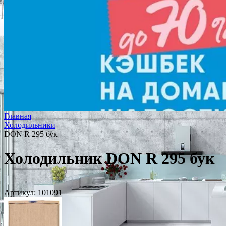
Главная
Холодильники
DON R 295 бук
Холодильник DON R 295 бук
Артикул:
101091