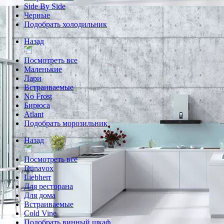
Side By Side
Черные
Подобрать холодильник
Назад
Посмотреть все
Маленькие
Лари
Встраиваемые
No Frost
Бирюса
Atlant
Подобрать морозильник
Назад
Посмотреть все
Dunavox
Liebherr
Для ресторана
Для дома
Встраиваемые
Cold Vine
Подобрать винный шкаф