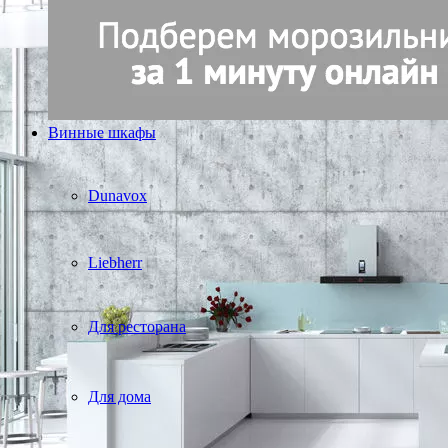
Винные шкафы
Dunavox
Liebherr
Для ресторана
Для дома