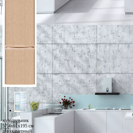
холодильник
57.4x61x195 см
двухкамерный