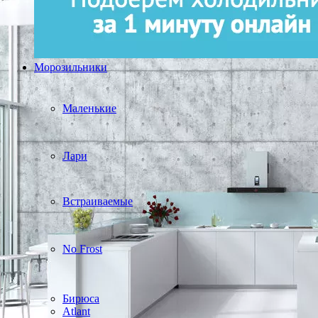
Морозильники
Маленькие
Лари
Встраиваемые
No Frost
Бирюса
Atlant