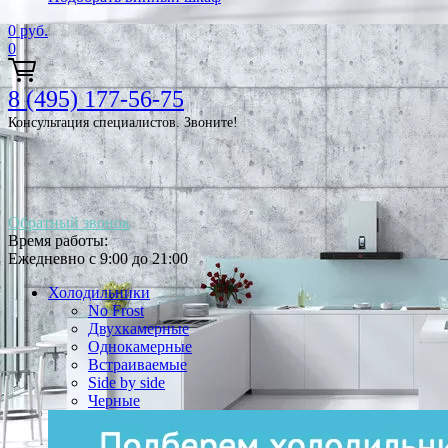
0
руб.
0
8 (495) 177-56-75
Консультация специалистов. Звоните!
Обратный звонок
Время работы:
Ежедневно с 9:00 до 21:00
Холодильники
No Frost
Двухкамерные
Однокамерные
Встраиваемые
Side by side
Черные