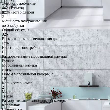
Энергопотребление
442 кВтч/год
Количество дверей
2
Мощность замораживания
до 5 кг/cутки
Общий объем, л
326
Возможность перевешивания двери
есть
Класс энергопотребления
B
Размораживание морозильной камеры
Ручное
Морозильная камера
снизу
Объем морозильной камеры, л
101
Количество камер
2
Материал полок
стекло
Размораживание холодильной камеры
Капельная
Ширина, см