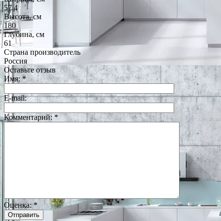
57.4
Высота, см
180
Глубина, см
61
Страна производитель
Россия
Оставьте отзыв
Имя:
*
E-mail:
Комментарий:
*
Оценка:
*