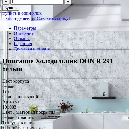
−
+
Купить
Купить в один клик
Нашли дешевле? Сделаем скидку!
Параметры
Описание
Отзывы
Гарантия
Доставка и оплата
Описание Холодильник DON R 291
белый
Цвет корпуса
белый
Тип
Отдельностоящий
Артикул
101083
Цвет / Материал покрытия
белый / пластик
Тип управления
электромеханическое