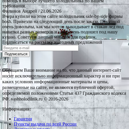
помощь в выборе лучшего холодильника по нашем
требования.
Филипов Андрей
/ 21.06.2026
Вчера купили на этом сайте холодильник side-by-side фирмы
bosh. Привезли на следующий день после заказа. Покупкой
очень довольны, как мы хотели выкидывает в стакан лед под
напитки разных размеров и цвет очень подошел под нашу
кухню. Советуем данный магазин для покупок.
Подписаться на рассылку выгодных предложений
Подписаться
Обращаем Ваше внимание на то, что данный интернет-сайт
носит исключительно информационный характер и ни при
каких условиях информационные материалы и цены,
размещенные на сайте, не являются публичной офертой,
определяемой положениями Статьи 437 Гражданского кодекса
РФ. vashholodilnik.ru © 2016-2026
Информация:
Гарантия
Пункты выдачи по всей России