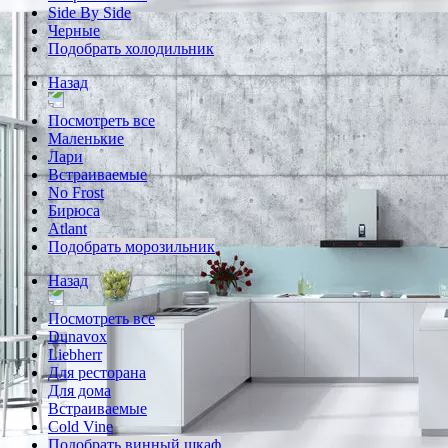
Side By Side
Черные
Подобрать холодильник
Назад
Посмотреть все
Маленькие
Лари
Встраиваемые
No Frost
Бирюса
Atlant
Подобрать морозильник
Назад
Посмотреть все
Dunavox
Liebherr
Для ресторана
Для дома
Встраиваемые
Cold Vine
Подобрать винный шкаф