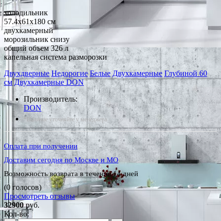
холодильник
57.4x61x180 см
двухкамерный
морозильник снизу
общий объем 326 л
капельная система разморозки
Двухдверные
Недорогие
Белые
Двухкамерные
Глубиной 60
см
Двухкамерные DON
Производитель:
DON
*Наличие уточняйте у менеджера
Оплата при получении
Доставим сегодня по Москве и МО
Возможность возврата в течение 14 дней
(0 голосов)
Просмотреть отзывы
32900
руб.
Кол-во: