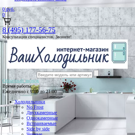
0
руб.
0
8 (495) 177-56-75
Консультация специалистов. Звоните!
Обратный звонок
Время работы:
Ежедневно с 9:00 до 21:00
Холодильники
No Frost
Двухкамерные
Однокамерные
Встраиваемые
Side by side
Черные