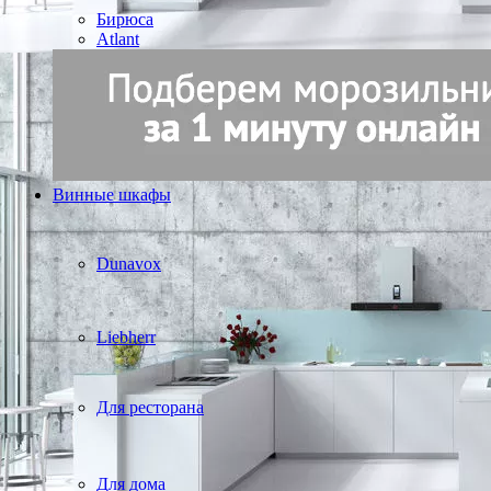
Бирюса
Atlant
Винные шкафы
Dunavox
Liebherr
Для ресторана
Для дома