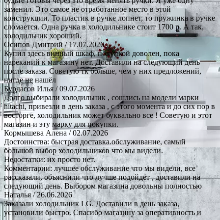
будьте готовы через это время менять ручки. Я уже одну
заменил. Это самое не отработанное место в этой
конструкции. То пластик в ручке лопнет, то пружинка в ручке
сломается. Одна ручка в холодильнике стоит 1700 р. А так,
холодильник хороший.
Осипов Дмитрий
/ 17.07.2026
Купил здесь винный шкаф, покупкой доволен, пока
нареканий к магазину нет. Доставили на следующий день
после заказа. Советую тк больше, чем у них предложений,
нигде не нашёл
Бурдасов Илья
/ 09.07.2026
Долго выбирали холодильник , сошлись на модели марки
hitachi, привезли в день заказа , с этого момента и до сих пор в
восторге, холодильник может буквально все ! Советую и этот
магазин и эту марку для покупки.
Кормышева Алена
/ 02.07.2026
Достоинства: быстрая доставка.обслуживание, самый
большой выбор холодильников что мы видели.
Недостатки: их просто нет.
Комментарии: лучшее обслуживание что мы видели, все
рассказали, объяснили что лучше подойдёт , доставили на
следующий день. Выбором магазина довольны полностью
Наталья
/ 26.06.2026
Заказали холодильник LG. Доставили в день заказа,
установили быстро. Спасибо магазину за оперативность и