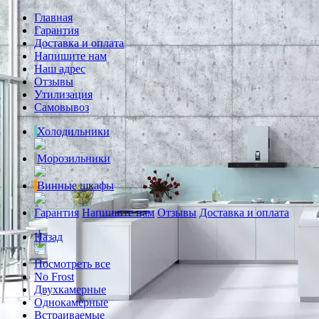
Главная
Гарантия
Доставка и оплата
Напишите нам
Наш адрес
Отзывы
Утилизация
Самовывоз
Холодильники
Морозильники
Винные шкафы
Гарантия
Напишите нам
Отзывы
Доставка и оплата
Назад
Посмотреть все
No Frost
Двухкамерные
Однокамерные
Встраиваемые