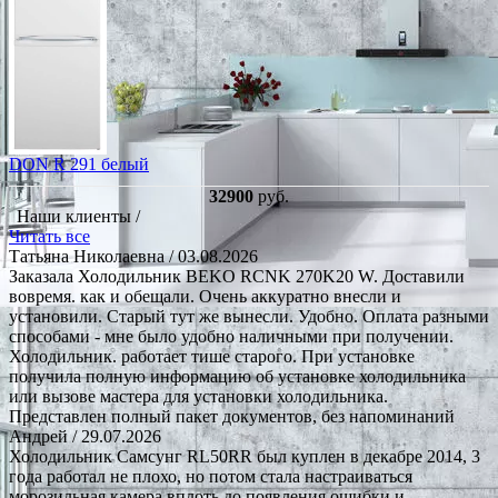
DON R 291 белый
32900
руб.
Наши клиенты /
Читать все
Татьяна Николаевна
/ 03.08.2026
Заказала Холодильник BEKO RCNK 270K20 W. Доставили
вовремя. как и обещали. Очень аккуратно внесли и
установили. Старый тут же вынесли. Удобно. Оплата разными
способами - мне было удобно наличными при получении.
Холодильник. работает тише старого. При установке
получила полную информацию об установке холодильника
или вызове мастера для установки холодильника.
Представлен полный пакет документов, без напоминаний
Андрей
/ 29.07.2026
Холодильник Самсунг RL50RR был куплен в декабре 2014, 3
года работал не плохо, но потом стала настраиваться
морозильная камера вплоть до появления ошибки и