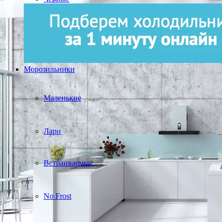
Морозильники
Маленькие
Лари
Встраиваемые
No Frost