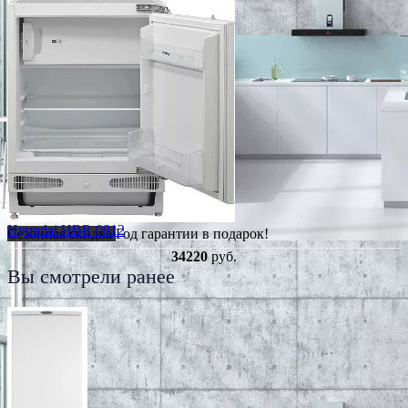
Hyundai HBR 0812
Сезонная скидка
Год гарантии в подарок!
34220
руб.
Вы смотрели ранее