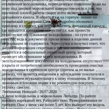
отключения холодильника, периодическое появление воды на
полу под дверкой морозильной камеры говорило о том, что
причиной плохой работы скорее всего является засор
дренажного канала. Я обратился в на горячую линию по
технической поддержке Самсунг, подробно обозначил
проблему и спросил, как мне прочистить дренажный канал и
где находится дренажное отверстие т.е. как провести
техническое обслуживание холодильника - по сути его
очистку, ведь в документах прилагаемых к изделию данной
информации не содержится. Через сутки я получил ответ, что
данная информация секретная и что мне необходимо
обратится в официальный сервисный центр, который
проведет обслуживание моего холодильника. В
эксплуатационных документах на холодильник отсутствует
(скрыта от потребителя) необходимость проведения очистки
холодильника в сервисном центре (причем за не малые
деньги), что является введением в заблуждение покупателя и
проявлением неуважительного к нему отношения. И поэтому
знакомым и близким людям я не рекомендую покупать
технику самсунг.
Любишкин Николай
/ 26.07.2026
У меня холодильник и морозильник Либхерр. По работе
никаких нареканий нет. Работают тихо. Размораживания не
требуют. Они у меня уже более 5 лет. Кто выберет эту модель