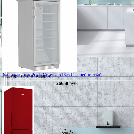
Холодильник Pozis Свияга 513-6 C серебристый
Год гарантии в подарок!
26650
руб.