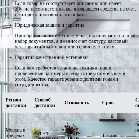
Если товар не соотвутствует описанию или имеет
другие несоответствия, мы возвращаем средства на счет,
с которого производилась оплата.
Юридическая защита и гарантия
Приобретая любую технику у нас, вы получаете полный
набор документов, а именно: счет фактуру, кассовый
чек, гарантийный талон или сервисную книгу.
Гарантия качественной установки
Если вам требуется установка техники, наши
проверенные партнеры всегда готовы помочь вам в
этом. Качество гарантированно долгими годами
сотрудничества.
Регион
Способ
С
Стоимость
Срок
доставки
доставки
о
-
п
Москва в
н
Курьер
-
600 р.
пределах
1-3 дня
-
Самовывоз
-
100 р.