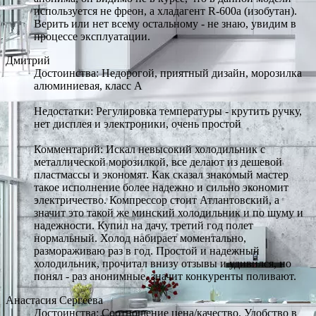
используется не фреон, а хладагент R-600a (изобутан).
Верить или нет всему остальному - не знаю, увидим в
процессе эксплуатации.
Дмитрий
Достоинства: Недорогой, приятный дизайн, морозилка
алюминиевая, класс А
Недостатки: Регулировка температуры - крутить ручку,
нет дисплея и электроники, очень простой
Комментарий: Искал невысокий холодильник с
металлической морозилкой, все делают из дешевой
пластмассы и экономят. Как сказал знакомый мастер
такое исполнение более надежно и сильно экономит
электричество. Компрессор стоит Атлантовский, а
значит это такой же минский холодильник и по шуму и
надежности. Купил на дачу, третий год полет
нормальный. Холод набирает моментально,
размораживаю раз в год. Простой и надежный
холодильник, прочитал внизу отзывы и удивился, но
понял - раз анонимные, значит конкуренты поливают.
Анастасия Сергеева
Достоинства: Соотношение цена/качество. Удобство в