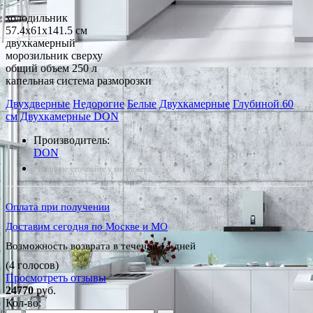
холодильник
57.4x61x141.5 см
двухкамерный
морозильник сверху
общий объем 250 л
капельная система разморозки
Двухдверные
Недорогие
Белые
Двухкамерные
Глубиной 60
см
Двухкамерные DON
Производитель:
DON
*Наличие уточняйте у менеджера
Оплата при получении
Доставим сегодня по Москве и МО
Возможность возврата в течение 14 дней
(4 голосов)
Просмотреть отзывы
24770
руб.
Кол-во: