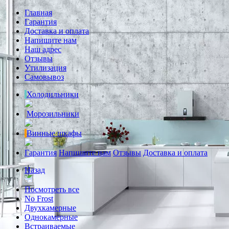
Главная
Гарантия
Доставка и оплата
Напишите нам
Наш адрес
Отзывы
Утилизация
Самовывоз
Холодильники
Морозильники
Винные шкафы
Гарантия
Напишите нам
Отзывы
Доставка и оплата
Назад
Посмотреть все
No Frost
Двухкамерные
Однокамерные
Встраиваемые