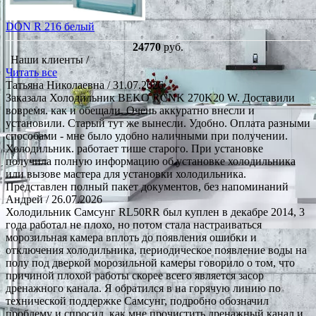
DON R 216 белый
24770
руб.
Наши клиенты /
Читать все
Татьяна Николаевна
/ 31.07.2026
Заказала Холодильник BEKO RCNK 270K20 W. Доставили
вовремя. как и обещали. Очень аккуратно внесли и
установили. Старый тут же вынесли. Удобно. Оплата разными
способами - мне было удобно наличными при получении.
Холодильник. работает тише старого. При установке
получила полную информацию об установке холодильника
или вызове мастера для установки холодильника.
Представлен полный пакет документов, без напоминаний
Андрей
/ 26.07.2026
Холодильник Самсунг RL50RR был куплен в декабре 2014, 3
года работал не плохо, но потом стала настраиваться
морозильная камера вплоть до появления ошибки и
отключения холодильника, периодическое появление воды на
полу под дверкой морозильной камеры говорило о том, что
причиной плохой работы скорее всего является засор
дренажного канала. Я обратился в на горячую линию по
технической поддержке Самсунг, подробно обозначил
проблему и спросил, как мне прочистить дренажный канал и