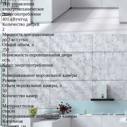
Тип управления
электромеханическое
Энергопотребление
401 кВтч/год
Количество дверей
2
Мощность замораживания
до 3 кг/cутки
Общий объем, л
250
Возможность перевешивания двери
есть
Класс энергопотребления
B
Размораживание морозильной камеры
Ручное
Объем морозильной камеры, л
50
Количество камер
2
Материал полок
стекло
Размораживание холодильной камеры
Капельная
Ширина, см