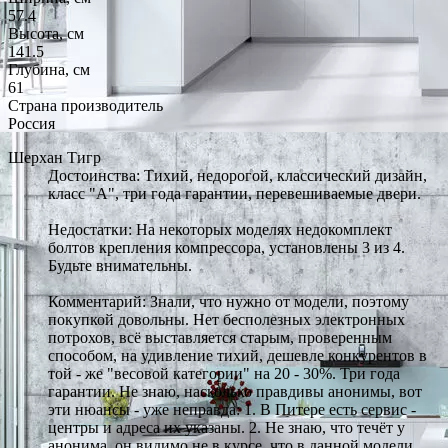
57.4
Высота, см
141.5
Глубина, см
61
Страна производитель
Россия
Шерхан Тигр
Достоинства: Тихий, недорогой, классический дизайн,
класс "А", три года гарантии, перевешиваемые двери.
Недостатки: На некоторых моделях недокомплект
болтов крепления компрессора, установлены 3 из 4.
Будьте внимательны.
Комментарий: Знали, что нужно от модели, поэтому
покупкой довольны. Нет бесполезных электронных
потрохов, всё выставляется старым, проверенным
способом, на удивление тихий, дешевле конкурентов в
той - же "весовой категории" на 20 - 30%. Три года
гарантии. Не знаю, насколько правдивы анонимы, вот
эти нюансы - уже неправда: 1. В Питере есть сервис -
центры и адреса их указаны. 2. Не знаю, что течёт у
анонима, он видимо не в курсе, что в данной модели