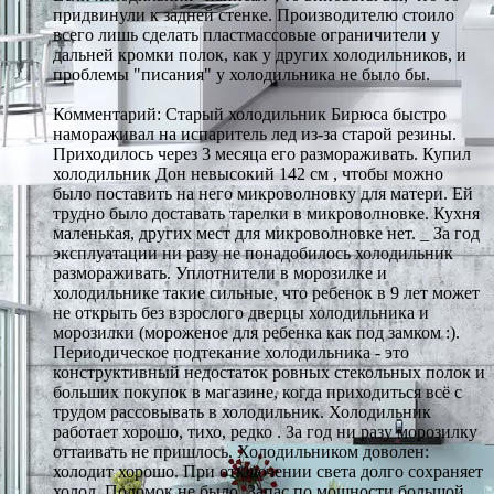
придвинули к задней стенке. Производителю стоило
всего лишь сделать пластмассовые ограничители у
дальней кромки полок, как у других холодильников, и
проблемы "писания" у холодильника не было бы.
Комментарий: Старый холодильник Бирюса быстро
намораживал на испаритель лед из-за старой резины.
Приходилось через 3 месяца его размораживать. Купил
холодильник Дон невысокий 142 см , чтобы можно
было поставить на него микроволновку для матери. Ей
трудно было доставать тарелки в микроволновке. Кухня
маленькая, других мест для микроволновке нет. _ За год
эксплуатации ни разу не понадобилось холодильник
размораживать. Уплотнители в морозилке и
холодильнике такие сильные, что ребенок в 9 лет может
не открыть без взрослого дверцы холодильника и
морозилки (мороженое для ребенка как под замком :).
Периодическое подтекание холодильника - это
конструктивный недостаток ровных стекольных полок и
больших покупок в магазине, когда приходиться всё с
трудом рассовывать в холодильник. Холодильник
работает хорошо, тихо, редко . За год ни разу морозилку
оттаивать не пришлось. Холодильником доволен:
холодит хорошо. При отключении света долго сохраняет
холод. Поломок не было. Запас по мощности большой.