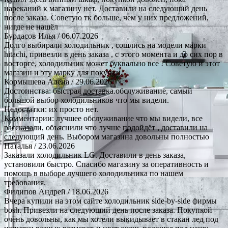
нареканий к магазину нет. Доставили на следующий день
после заказа. Советую тк больше, чем у них предложений,
нигде не нашёл
Бурдасов Илья
/ 06.07.2026
Долго выбирали холодильник , сошлись на модели марки
hitachi, привезли в день заказа , с этого момента и до сих пор в
восторге, холодильник может буквально все ! Советую и этот
магазин и эту марку для покупки.
Кормышева Алена
/ 29.06.2026
Достоинства: быстрая доставка.обслуживание, самый
большой выбор холодильников что мы видели.
Недостатки: их просто нет.
Комментарии: лучшее обслуживание что мы видели, все
рассказали, объяснили что лучше подойдёт , доставили на
следующий день. Выбором магазина довольны полностью
Наталья
/ 23.06.2026
Заказали холодильник LG. Доставили в день заказа,
установили быстро. Спасибо магазину за оперативность и
помощь в выборе лучшего холодильника по нашем
требования.
Филипов Андрей
/ 18.06.2026
Вчера купили на этом сайте холодильник side-by-side фирмы
bosh. Привезли на следующий день после заказа. Покупкой
очень довольны, как мы хотели выкидывает в стакан лед под