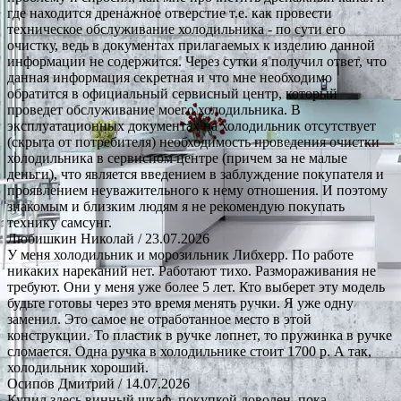
где находится дренажное отверстие т.е. как провести
техническое обслуживание холодильника - по сути его
очистку, ведь в документах прилагаемых к изделию данной
информации не содержится. Через сутки я получил ответ, что
данная информация секретная и что мне необходимо
обратится в официальный сервисный центр, который
проведет обслуживание моего холодильника. В
эксплуатационных документах на холодильник отсутствует
(скрыта от потребителя) необходимость проведения очистки
холодильника в сервисном центре (причем за не малые
деньги), что является введением в заблуждение покупателя и
проявлением неуважительного к нему отношения. И поэтому
знакомым и близким людям я не рекомендую покупать
технику самсунг.
Любишкин Николай
/ 23.07.2026
У меня холодильник и морозильник Либхерр. По работе
никаких нареканий нет. Работают тихо. Размораживания не
требуют. Они у меня уже более 5 лет. Кто выберет эту модель
будьте готовы через это время менять ручки. Я уже одну
заменил. Это самое не отработанное место в этой
конструкции. То пластик в ручке лопнет, то пружинка в ручке
сломается. Одна ручка в холодильнике стоит 1700 р. А так,
холодильник хороший.
Осипов Дмитрий
/ 14.07.2026
Купил здесь винный шкаф, покупкой доволен, пока