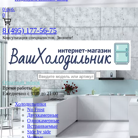
0
руб.
0
8 (495) 177-56-75
Консультация специалистов. Звоните!
Обратный звонок
Время работы:
Ежедневно с 9:00 до 21:00
Холодильники
No Frost
Двухкамерные
Однокамерные
Встраиваемые
Side by side
Черные