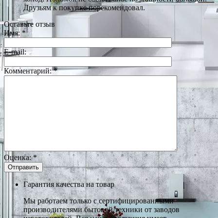
Друзьям к покупке порекомендовал.
Оставьте отзыв
Имя:
*
E-mail:
Комментарий:
*
Оценка:
*
Гарантия качества на товар
Мы работаем только с сертифицированными
производителями бытовой техники от заводов