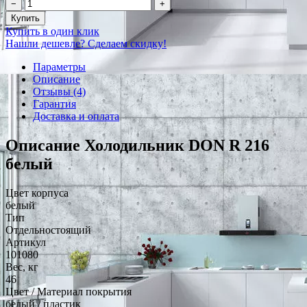
−
+
Купить
Купить в один клик
Нашли дешевле? Сделаем скидку!
Параметры
Описание
Отзывы (4)
Гарантия
Доставка и оплата
Описание Холодильник DON R 216
белый
Цвет корпуса
белый
Тип
Отдельностоящий
Артикул
101080
Вес, кг
46
Цвет / Материал покрытия
белый / пластик