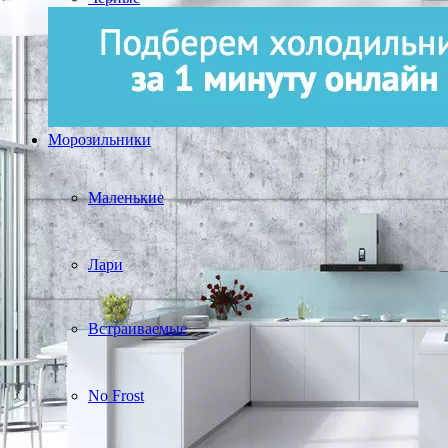
Морозильники
Маленькие
Лари
Встраиваемые
No Frost