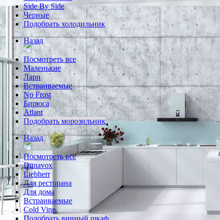
Side By Side
Черные
Подобрать холодильник
Назад
Посмотреть все
Маленькие
Лари
Встраиваемые
No Frost
Бирюса
Atlant
Подобрать морозильник
Назад
Посмотреть все
Dunavox
Liebherr
Для ресторана
Для дома
Встраиваемые
Cold Vine
Подобрать винный шкаф