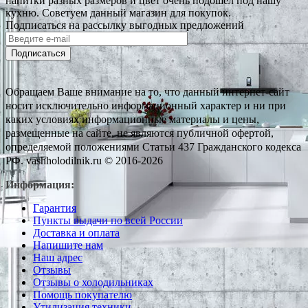
напитки разных размеров и цвет очень подошел под нашу
кухню. Советуем данный магазин для покупок.
Подписаться на рассылку выгодных предложений
Подписаться
Обращаем Ваше внимание на то, что данный интернет-сайт
носит исключительно информационный характер и ни при
каких условиях информационные материалы и цены,
размещенные на сайте, не являются публичной офертой,
определяемой положениями Статьи 437 Гражданского кодекса
РФ. vashholodilnik.ru © 2016-2026
Информация:
Гарантия
Пункты выдачи по всей России
Доставка и оплата
Напишите нам
Наш адрес
Отзывы
Отзывы о холодильниках
Помощь покупателю
Утилизация техники