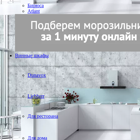
Бирюса
Atlant
Винные шкафы
Dunavox
Liebherr
Для ресторана
Для дома