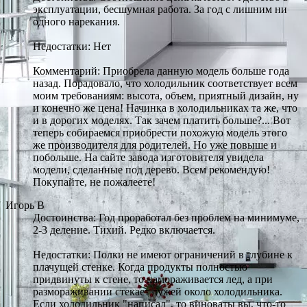
эксплуатации, бесшумная работа. За год с лишним ни
одного нарекания.
Недостатки: Нет
Комментарий: Приобрела данную модель больше года
назад. Порадовало, что холодильник соответствует всем
моим требованиям: высота, объем, приятный дизайн, ну
и конечно же цена! Начинка в холодильниках та же, что
и в дорогих моделях. Так зачем платить больше?... Вот
теперь собираемся приобрести похожую модель этого
же производителя для родителей. Но уже повыше и
побольше. На сайте завода изготовителя увидела
модели, сделанные под дерево. Всем рекомендую!
Покупайте, не пожалеете!
Игорь В
Достоинства: Год проработал без проблем на минимуме,
2-3 деление. Тихий. Редко включается.
Недостатки: Полки не имеют ограничений в глубине к
плачущей стенке. Когда продукты полностью
придвинуты к стене, то намораживается лед, а при
размораживании стекает лужей около холодильника.
Если холодильник "написал", то виноваты вы, что-то