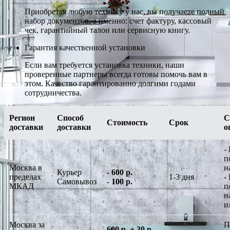
Приобретая любую технику у нас, вы получаете полный
набор документов, а именно: счет фактуру, кассовый
чек, гарантийный талон или сервисную книгу.
Гарантия качественной установки
Если вам требуется установка техники, наши
проверенные партнеры всегда готовы помочь вам в
этом. Качество гарантированно долгими годами
сотрудничества.
Регион
Способ
С
Стоимость
Срок
доставки
доставки
о
-
п
Москва в
н
Курьер
-
600 р.
пределах
1-3 дня
-
Самовывоз
-
100 р.
МКАД
п
н
и
Москва за
П
600 р. + 30 р.