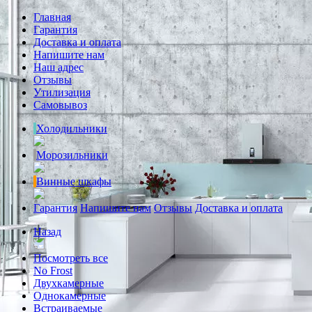
Главная
Гарантия
Доставка и оплата
Напишите нам
Наш адрес
Отзывы
Утилизация
Самовывоз
Холодильники
Морозильники
Винные шкафы
Гарантия
Напишите нам
Отзывы
Доставка и оплата
Назад
Посмотреть все
No Frost
Двухкамерные
Однокамерные
Встраиваемые