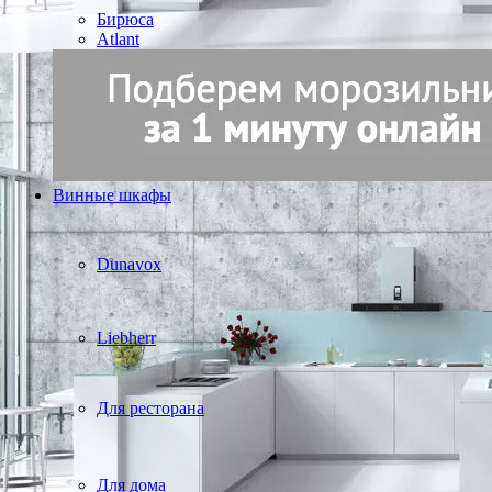
Бирюса
Atlant
Винные шкафы
Dunavox
Liebherr
Для ресторана
Для дома