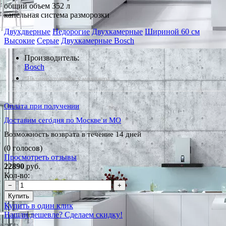
общий объем 352 л
капельная система разморозки
Двухдверные
Недорогие
Двухкамерные
Шириной 60 см
Высокие
Серые
Двухкамерные Bosch
Производитель:
Bosch
*Наличие уточняйте у менеджера
Оплата при получении
Доставим сегодня по Москве и МО
Возможность возврата в течение 14 дней
(0 голосов)
Просмотреть отзывы
22890
руб.
Кол-во:
−
+
Купить
Купить в один клик
Нашли дешевле? Сделаем скидку!