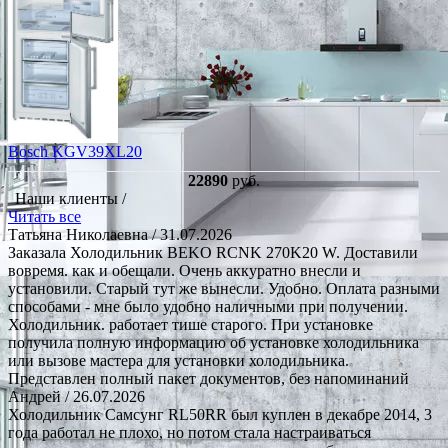
Bosch KGV39XL20
22890
руб.
Наши клиенты /
Читать все
Татьяна Николаевна
/ 31.07.2026
Заказала Холодильник BEKO RCNK 270K20 W. Доставили
вовремя. как и обещали. Очень аккуратно внесли и
установили. Старый тут же вынесли. Удобно. Оплата разными
способами - мне было удобно наличными при получении.
Холодильник. работает тише старого. При установке
получила полную информацию об установке холодильника
или вызове мастера для установки холодильника.
Представлен полный пакет документов, без напоминаний
Андрей
/ 26.07.2026
Холодильник Самсунг RL50RR был куплен в декабре 2014, 3
года работал не плохо, но потом стала настраиваться