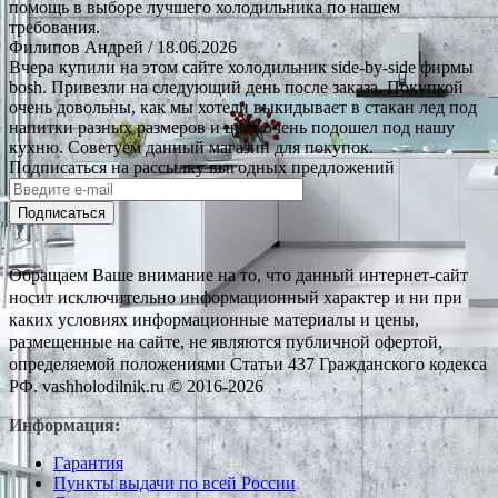
помощь в выборе лучшего холодильника по нашем
требования.
Филипов Андрей
/ 18.06.2026
Вчера купили на этом сайте холодильник side-by-side фирмы
bosh. Привезли на следующий день после заказа. Покупкой
очень довольны, как мы хотели выкидывает в стакан лед под
напитки разных размеров и цвет очень подошел под нашу
кухню. Советуем данный магазин для покупок.
Подписаться на рассылку выгодных предложений
Подписаться
Обращаем Ваше внимание на то, что данный интернет-сайт
носит исключительно информационный характер и ни при
каких условиях информационные материалы и цены,
размещенные на сайте, не являются публичной офертой,
определяемой положениями Статьи 437 Гражданского кодекса
РФ. vashholodilnik.ru © 2016-2026
Информация:
Гарантия
Пункты выдачи по всей России