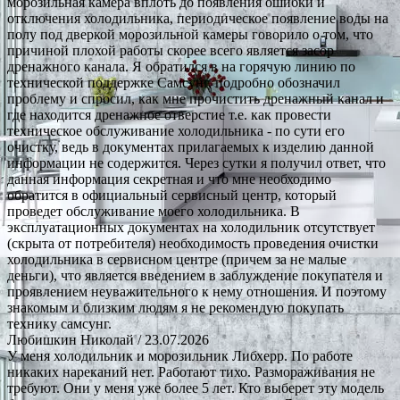
морозильная камера вплоть до появления ошибки и
отключения холодильника, периодическое появление воды на
полу под дверкой морозильной камеры говорило о том, что
причиной плохой работы скорее всего является засор
дренажного канала. Я обратился в на горячую линию по
технической поддержке Самсунг, подробно обозначил
проблему и спросил, как мне прочистить дренажный канал и
где находится дренажное отверстие т.е. как провести
техническое обслуживание холодильника - по сути его
очистку, ведь в документах прилагаемых к изделию данной
информации не содержится. Через сутки я получил ответ, что
данная информация секретная и что мне необходимо
обратится в официальный сервисный центр, который
проведет обслуживание моего холодильника. В
эксплуатационных документах на холодильник отсутствует
(скрыта от потребителя) необходимость проведения очистки
холодильника в сервисном центре (причем за не малые
деньги), что является введением в заблуждение покупателя и
проявлением неуважительного к нему отношения. И поэтому
знакомым и близким людям я не рекомендую покупать
технику самсунг.
Любишкин Николай
/ 23.07.2026
У меня холодильник и морозильник Либхерр. По работе
никаких нареканий нет. Работают тихо. Размораживания не
требуют. Они у меня уже более 5 лет. Кто выберет эту модель