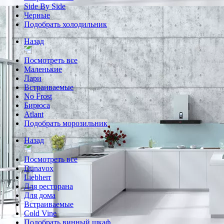
Side By Side
Черные
Подобрать холодильник
Назад
Посмотреть все
Маленькие
Лари
Встраиваемые
No Frost
Бирюса
Atlant
Подобрать морозильник
Назад
Посмотреть все
Dunavox
Liebherr
Для ресторана
Для дома
Встраиваемые
Cold Vine
Подобрать винный шкаф