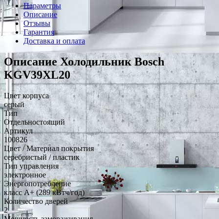
Параметры
Описание
Отзывы
Гарантия
Доставка и оплата
Описание Холодильник Bosch
KGV39XL20
Цвет корпуса
серый
Тип
Отдельностоящий
Артикул
100826
Цвет / Материал покрытия
серебристый / пластик
Тип управления
электронное
Энергопотребление
класс A+ (289 кВтч/год)
Количество дверей
2
Мощность замораживания