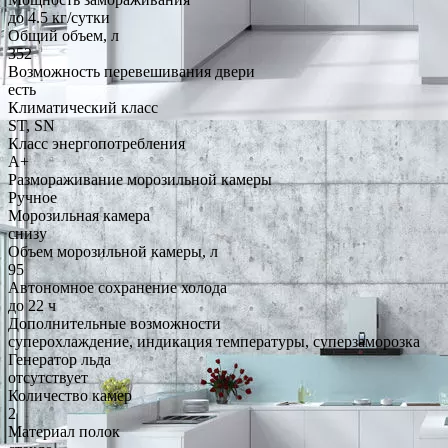
до 4.5 кг/cутки
Общий объем, л
352
Возможность перевешивания двери
есть
Климатический класс
ST, SN
Класс энергопотребления
A+
Размораживание морозильной камеры
Ручное
Морозильная камера
снизу
Объем морозильной камеры, л
95
Автономное сохранение холода
до 22 ч
Дополнительные возможности
суперохлаждение, индикация температуры, суперзаморозка
Генератор льда
отсутствует
Количество камер
2
Материал полок