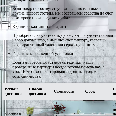
Если товар не соотвутствует описанию или имеет
другие несоответствия, мы возвращаем средства на счет,
с которого производилась оплата.
Юридическая защита и гарантия
Приобретая любую технику у нас, вы получаете полный
набор документов, а именно: счет фактуру, кассовый
чек, гарантийный талон или сервисную книгу.
Гарантия качественной установки
Если вам требуется установка техники, наши
проверенные партнеры всегда готовы помочь вам в
этом. Качество гарантированно долгими годами
сотрудничества.
Регион
Способ
С
Стоимость
Срок
доставки
доставки
о
-
п
Москва в
н