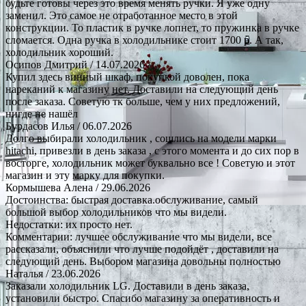
будьте готовы через это время менять ручки. Я уже одну
заменил. Это самое не отработанное место в этой
конструкции. То пластик в ручке лопнет, то пружинка в ручке
сломается. Одна ручка в холодильнике стоит 1700 р. А так,
холодильник хороший.
Осипов Дмитрий
/ 14.07.2026
Купил здесь винный шкаф, покупкой доволен, пока
нареканий к магазину нет. Доставили на следующий день
после заказа. Советую тк больше, чем у них предложений,
нигде не нашёл
Бурдасов Илья
/ 06.07.2026
Долго выбирали холодильник , сошлись на модели марки
hitachi, привезли в день заказа , с этого момента и до сих пор в
восторге, холодильник может буквально все ! Советую и этот
магазин и эту марку для покупки.
Кормышева Алена
/ 29.06.2026
Достоинства: быстрая доставка.обслуживание, самый
большой выбор холодильников что мы видели.
Недостатки: их просто нет.
Комментарии: лучшее обслуживание что мы видели, все
рассказали, объяснили что лучше подойдёт , доставили на
следующий день. Выбором магазина довольны полностью
Наталья
/ 23.06.2026
Заказали холодильник LG. Доставили в день заказа,
установили быстро. Спасибо магазину за оперативность и