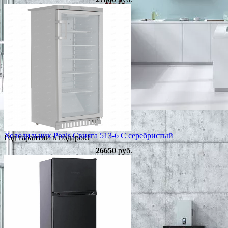
Холодильник Pozis Свияга 513-6 C серебристый
Год гарантии в подарок!
26650
руб.