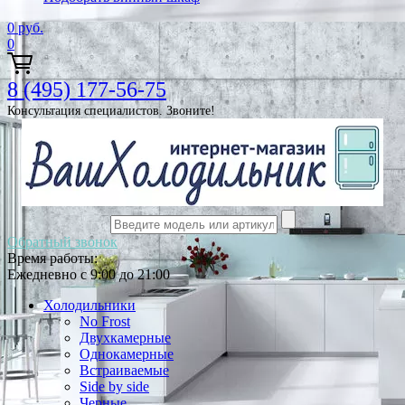
0
руб.
0
8 (495) 177-56-75
Консультация специалистов. Звоните!
Обратный звонок
Время работы:
Ежедневно с 9:00 до 21:00
Холодильники
No Frost
Двухкамерные
Однокамерные
Встраиваемые
Side by side
Черные