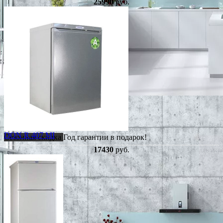
25990
руб.
DON R 407 MI
Сезонная скидка
Год гарантии в подарок!
17430
руб.