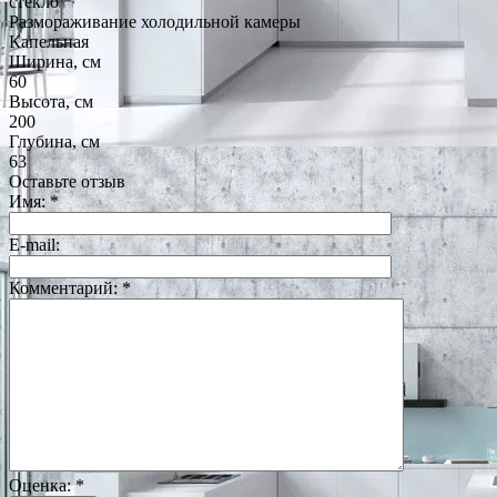
стекло
Размораживание холодильной камеры
Капельная
Ширина, см
60
Высота, см
200
Глубина, см
63
Оставьте отзыв
Имя:
*
E-mail:
Комментарий:
*
Оценка:
*