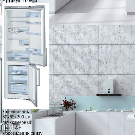
Артикул:
100826
холодильник
60x63x200 см
двухкамерный
класс A+
морозильник снизу