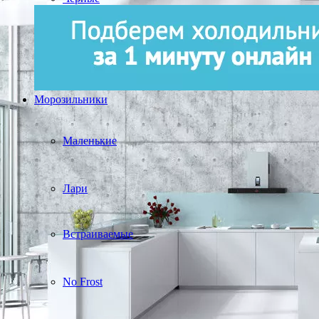
Морозильники
Маленькие
Лари
Встраиваемые
No Frost