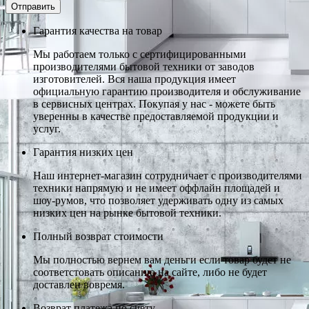
Гарантия качества на товар
Мы работаем только с сертифицированными
производителями бытовой техники от заводов
изготовителей. Вся наша продукция имеет
официальную гарантию производителя и обслуживание
в сервисных центрах. Покупая у нас - можете быть
уверенны в качестве предоставляемой продукции и
услуг.
Гарантия низких цен
Наш интернет-магазин сотрудничает с производителями
техники напрямую и не имеет оффлайн площадей и
шоу-румов, что позволяет удерживать одну из самых
низких цен на рынке бытовой техники.
Полный возврат стоимости
Мы полностью вернем вам деньги если товар будет не
соответстовать описанию на сайте, либо не будет
доставлен вовремя.
Возврат платежа по счету