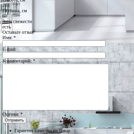
203
Глубина, см
60
Зона свежести
есть
Оставьте отзыв
Имя:
*
E-mail:
Комментарий:
*
Оценка:
*
Гарантия качества на товар