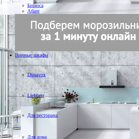
Бирюса
Atlant
Винные шкафы
Dunavox
Liebherr
Для ресторана
Для дома