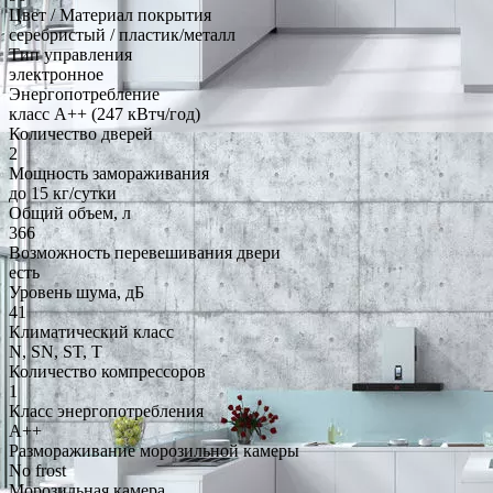
Цвет / Материал покрытия
серебристый / пластик/металл
Тип управления
электронное
Энергопотребление
класс A++ (247 кВтч/год)
Количество дверей
2
Мощность замораживания
до 15 кг/cутки
Общий объем, л
366
Возможность перевешивания двери
есть
Уровень шума, дБ
41
Климатический класс
N, SN, ST, T
Количество компрессоров
1
Класс энергопотребления
A++
Размораживание морозильной камеры
No frost
Морозильная камера