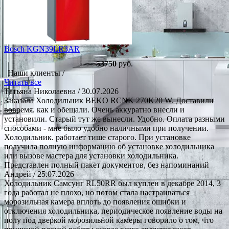
Bosch KGN39LR3AR
53750
руб.
Наши клиенты /
Читать все
Татьяна Николаевна
/ 30.07.2026
Заказала Холодильник BEKO RCNK 270K20 W. Доставили
вовремя. как и обещали. Очень аккуратно внесли и
установили. Старый тут же вынесли. Удобно. Оплата разными
способами - мне было удобно наличными при получении.
Холодильник. работает тише старого. При установке
получила полную информацию об установке холодильника
или вызове мастера для установки холодильника.
Представлен полный пакет документов, без напоминаний
Андрей
/ 25.07.2026
Холодильник Самсунг RL50RR был куплен в декабре 2014, 3
года работал не плохо, но потом стала настраиваться
морозильная камера вплоть до появления ошибки и
отключения холодильника, периодическое появление воды на
полу под дверкой морозильной камеры говорило о том, что