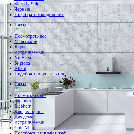
Side By Side
Черные
Подобрать холодильник
Назад
Посмотреть все
Маленькие
Лари
Встраиваемые
No Frost
Бирюса
Atlant
Подобрать морозильник
Назад
Посмотреть все
Dunavox
Liebherr
Для ресторана
Для дома
Встраиваемые
Cold Vine
Подобрать винный шкаф