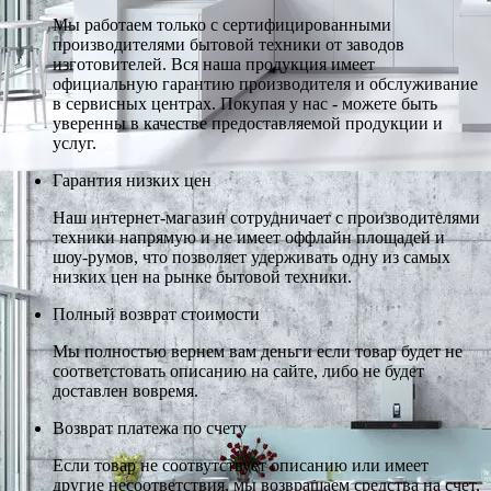
Мы работаем только с сертифицированными
производителями бытовой техники от заводов
изготовителей. Вся наша продукция имеет
официальную гарантию производителя и обслуживание
в сервисных центрах. Покупая у нас - можете быть
уверенны в качестве предоставляемой продукции и
услуг.
Гарантия низких цен
Наш интернет-магазин сотрудничает с производителями
техники напрямую и не имеет оффлайн площадей и
шоу-румов, что позволяет удерживать одну из самых
низких цен на рынке бытовой техники.
Полный возврат стоимости
Мы полностью вернем вам деньги если товар будет не
соответстовать описанию на сайте, либо не будет
доставлен вовремя.
Возврат платежа по счету
Если товар не соотвутствует описанию или имеет
другие несоответствия, мы возвращаем средства на счет,