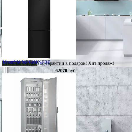
Maunfeld MFF200NFBE
Сезонная скидка
Год гарантии в подарок!
Хит продаж!
62070
руб.