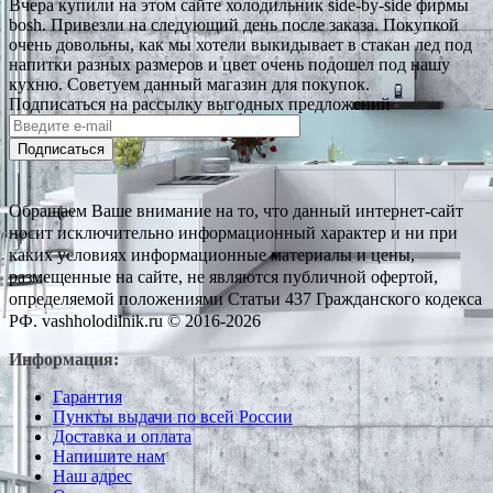
Вчера купили на этом сайте холодильник side-by-side фирмы
bosh. Привезли на следующий день после заказа. Покупкой
очень довольны, как мы хотели выкидывает в стакан лед под
напитки разных размеров и цвет очень подошел под нашу
кухню. Советуем данный магазин для покупок.
Подписаться на рассылку выгодных предложений
Подписаться
Обращаем Ваше внимание на то, что данный интернет-сайт
носит исключительно информационный характер и ни при
каких условиях информационные материалы и цены,
размещенные на сайте, не являются публичной офертой,
определяемой положениями Статьи 437 Гражданского кодекса
РФ. vashholodilnik.ru © 2016-2026
Информация:
Гарантия
Пункты выдачи по всей России
Доставка и оплата
Напишите нам
Наш адрес