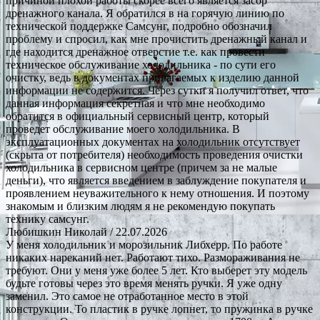
причиной плохой работы скорее всего является засор
дренажного канала. Я обратился в на горячую линию по
технической поддержке Самсунг, подробно обозначил
проблему и спросил, как мне прочистить дренажный канал и
где находится дренажное отверстие т.е. как провести
техническое обслуживание холодильника - по сути его
очистку, ведь в документах прилагаемых к изделию данной
информации не содержится. Через сутки я получил ответ, что
данная информация секретная и что мне необходимо
обратится в официальный сервисный центр, который
проведет обслуживание моего холодильника. В
эксплуатационных документах на холодильник отсутствует
(скрыта от потребителя) необходимость проведения очистки
холодильника в сервисном центре (причем за не малые
деньги), что является введением в заблуждение покупателя и
проявлением неуважительного к нему отношения. И поэтому
знакомым и близким людям я не рекомендую покупать
технику самсунг.
Любишкин Николай
/ 22.07.2026
У меня холодильник и морозильник Либхерр. По работе
никаких нареканий нет. Работают тихо. Размораживания не
требуют. Они у меня уже более 5 лет. Кто выберет эту модель
будьте готовы через это время менять ручки. Я уже одну
заменил. Это самое не отработанное место в этой
конструкции. То пластик в ручке лопнет, то пружинка в ручке