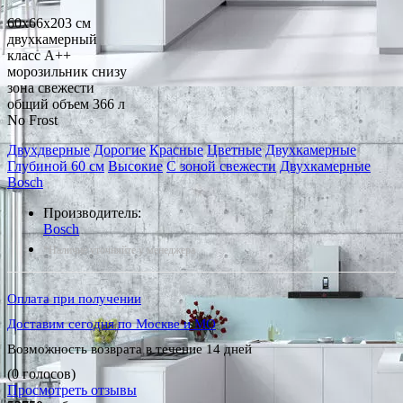
60x66x203 см
двухкамерный
класс A++
морозильник снизу
зона свежести
общий объем 366 л
No Frost
Двухдверные
Дорогие
Красные
Цветные
Двухкамерные
Глубиной 60 см
Высокие
С зоной свежести
Двухкамерные
Bosch
Производитель:
Bosch
*Наличие уточняйте у менеджера
Оплата при получении
Доставим сегодня по Москве и МО
Возможность возврата в течение 14 дней
(0 голосов)
Просмотреть отзывы