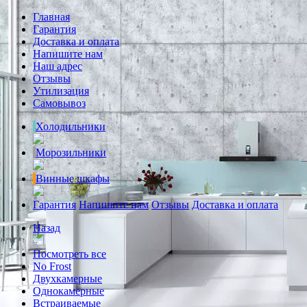
Главная
Гарантия
Доставка и оплата
Напишите нам
Наш адрес
Отзывы
Утилизация
Самовывоз
Холодильники
Морозильники
Винные шкафы
Гарантия
Напишите нам
Отзывы
Доставка и оплата
Назад
Посмотреть все
No Frost
Двухкамерные
Однокамерные
Встраиваемые