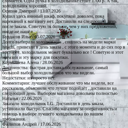
сломается. Одна ручка в холодильнике стоит 1700 р. А так,
холодильник хороший.
Осипов Дмитрий
/ 13.07.2026
Купил здесь винный шкаф, покупкой доволен, пока
нареканий к магазину нет. Доставили на следующий день
после заказа. Советую тк больше, чем у них предложений,
нигде не нашёл
Бурдасов Илья
/ 05.07.2026
Долго выбирали холодильник , сошлись на модели марки
hitachi, привезли в день заказа , с этого момента и до сих пор в
восторге, холодильник может буквально все ! Советую и этот
магазин и эту марку для покупки.
Кормышева Алена
/ 28.06.2026
Достоинства: быстрая доставка.обслуживание, самый
большой выбор холодильников что мы видели.
Недостатки: их просто нет.
Комментарии: лучшее обслуживание что мы видели, все
рассказали, объяснили что лучше подойдёт , доставили на
следующий день. Выбором магазина довольны полностью
Наталья
/ 22.06.2026
Заказали холодильник LG. Доставили в день заказа,
установили быстро. Спасибо магазину за оперативность и
помощь в выборе лучшего холодильника по нашем
требования.
Филипов Андрей
/ 17.06.2026