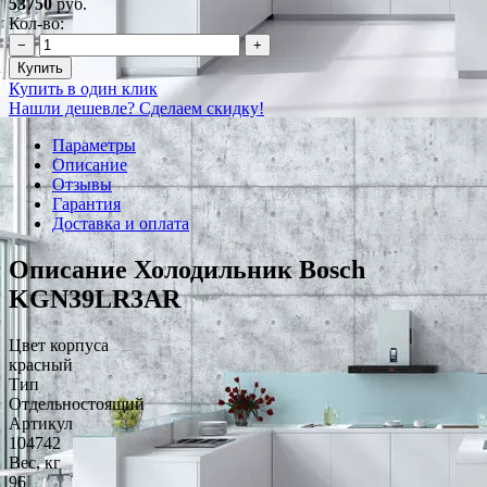
53750
руб.
Кол-во:
−
+
Купить
Купить в один клик
Нашли дешевле? Сделаем скидку!
Параметры
Описание
Отзывы
Гарантия
Доставка и оплата
Описание Холодильник Bosch
KGN39LR3AR
Цвет корпуса
красный
Тип
Отдельностоящий
Артикул
104742
Вес, кг
96