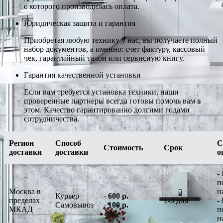
с которого производилась оплата.
Юридическая защита и гарантия
Приобретая любую технику у нас, вы получаете полный
набор документов, а именно: счет фактуру, кассовый
чек, гарантийный талон или сервисную книгу.
Гарантия качественной установки
Если вам требуется установка техники, наши
проверенные партнеры всегда готовы помочь вам в
этом. Качество гарантированно долгими годами
сотрудничества.
Регион
Способ
С
Стоимость
Срок
доставки
доставки
о
-
п
Москва в
н
Курьер
-
600 р.
пределах
1-3 дня
-
Самовывоз
-
100 р.
МКАД
п
н