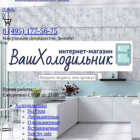
0
руб.
0
8 (495) 177-56-75
Консультация специалистов. Звоните!
Обратный звонок
Время работы:
Ежедневно с 9:00 до 21:00
Холодильники
No Frost
Двухкамерные
Однокамерные
Встраиваемые
Side by side
Черные