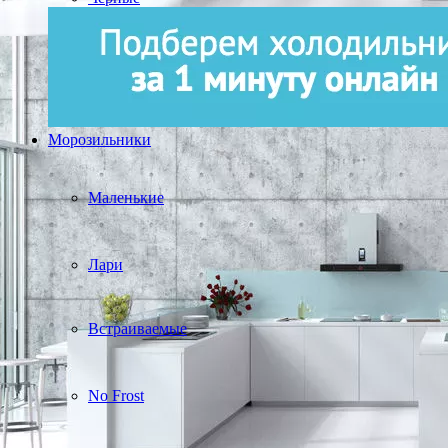
Морозильники
Маленькие
Лари
Встраиваемые
No Frost