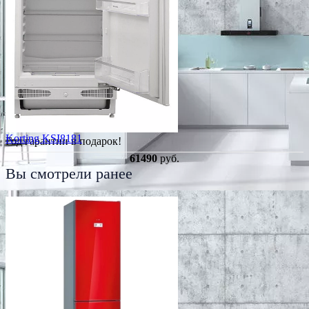
Korting KSI8181
Год гарантии в подарок!
61490
руб.
Вы смотрели ранее