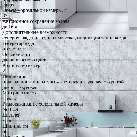
снизу
Объем морозильной камеры, л
87
Автономное сохранение холода
до 16 ч
Дополнительные возможности
суперохлаждение, суперзаморозка, индикация температуры
Генератор льда
отсутствует
Особенности
двери красного цвета
Количество камер
2
Индикация
повышения температуры – световая и звуковая, открытой
двери – звуковая
Материал полок
стекло
Размораживание холодильной камеры
No frost
Дисплей
есть
Ширина, см
66
Высота, см