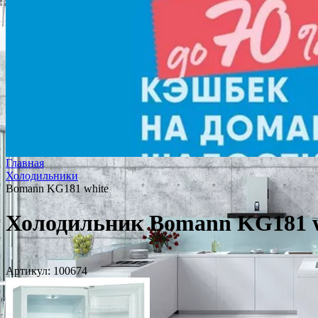
Главная
Холодильники
Bomann KG181 white
Холодильник Bomann KG181 w
Артикул:
100674