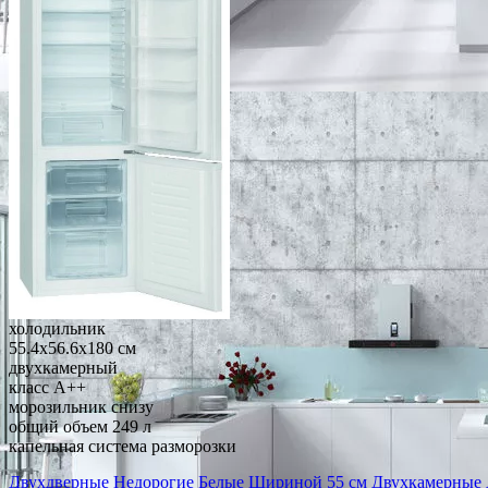
холодильник
55.4x56.6x180 см
двухкамерный
класс A++
морозильник снизу
общий объем 249 л
капельная система разморозки
Двухдверные
Недорогие
Белые
Шириной 55 см
Двухкамерные