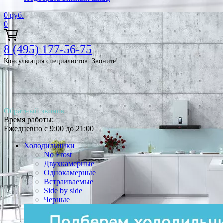
0
руб.
0
8 (495) 177-56-75
Консультация специалистов. Звоните!
Обратный звонок
Время работы:
Ежедневно с 9:00 до 21:00
Холодильники
No Frost
Двухкамерные
Однокамерные
Встраиваемые
Side by side
Черные