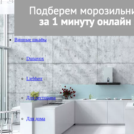
Винные шкафы
Dunavox
Liebherr
Для ресторана
Для дома