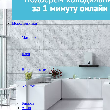
Морозильники
Маленькие
Лари
Встраиваемые
No Frost
Бирюса
Atlant