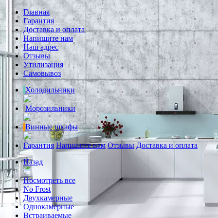
Главная
Гарантия
Доставка и оплата
Напишите нам
Наш адрес
Отзывы
Утилизация
Самовывоз
Холодильники
Морозильники
Винные шкафы
Гарантия
Напишите нам
Отзывы
Доставка и оплата
Назад
Посмотреть все
No Frost
Двухкамерные
Однокамерные
Встраиваемые