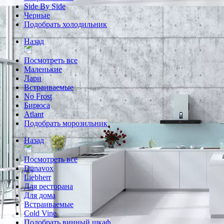
Side By Side
Черные
Подобрать холодильник
Назад
Посмотреть все
Маленькие
Лари
Встраиваемые
No Frost
Бирюса
Atlant
Подобрать морозильник
Назад
Посмотреть все
Dunavox
Liebherr
Для ресторана
Для дома
Встраиваемые
Cold Vine
Подобрать винный шкаф