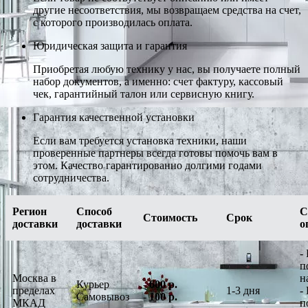
другие несоответствия, мы возвращаем средства на счет,
с которого производилась оплата.
Юридическая защита и гарантия
Приобретая любую технику у нас, вы получаете полный
набор документов, а именно: счет фактуру, кассовый
чек, гарантийный талон или сервисную книгу.
Гарантия качественной установки
Если вам требуется установка техники, наши
проверенные партнеры всегда готовы помочь вам в
этом. Качество гарантированно долгими годами
сотрудничества.
Регион
Способ
С
Стоимость
Срок
доставки
доставки
о
-
п
Москва в
н
Курьер
-
600 р.
пределах
1-3 дня
-
Самовывоз
-
100 р.
МКАД
п