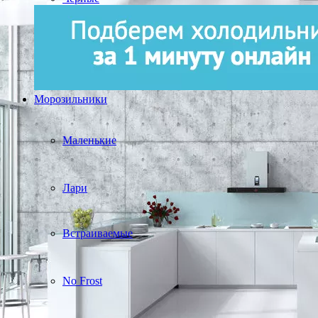
Морозильники
Маленькие
Лари
Встраиваемые
No Frost