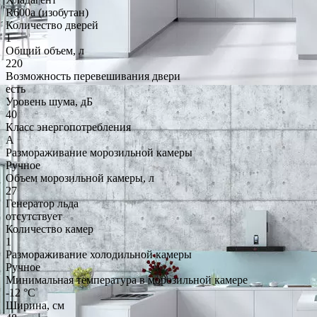
R600a (изобутан)
Количество дверей
1
Общий объем, л
220
Возможность перевешивания двери
есть
Уровень шума, дБ
40
Класс энергопотребления
A
Размораживание морозильной камеры
Ручное
Объем морозильной камеры, л
27
Генератор льда
отсутствует
Количество камер
1
Размораживание холодильной камеры
Ручное
Минимальная температура в морозильной камере
-12 °C
Ширина, см