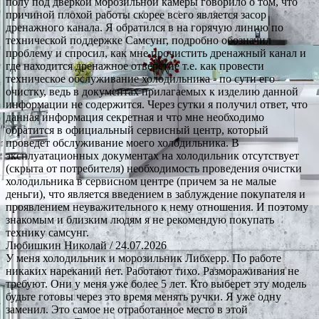
полу под дверкой морозильной камеры говорило о том, что
причиной плохой работы скорее всего является засор
дренажного канала. Я обратился в на горячую линию по
технической поддержке Самсунг, подробно обозначил
проблему и спросил, как мне прочистить дренажный канал и
где находится дренажное отверстие т.е. как провести
техническое обслуживание холодильника - по сути его
очистку, ведь в документах прилагаемых к изделию данной
информации не содержится. Через сутки я получил ответ, что
данная информация секретная и что мне необходимо
обратится в официальный сервисный центр, который
проведет обслуживание моего холодильника. В
эксплуатационных документах на холодильник отсутствует
(скрыта от потребителя) необходимость проведения очистки
холодильника в сервисном центре (причем за не малые
деньги), что является введением в заблуждение покупателя и
проявлением неуважительного к нему отношения. И поэтому
знакомым и близким людям я не рекомендую покупать
технику самсунг.
Любишкин Николай
/ 24.07.2026
У меня холодильник и морозильник Либхерр. По работе
никаких нареканий нет. Работают тихо. Размораживания не
требуют. Они у меня уже более 5 лет. Кто выберет эту модель
будьте готовы через это время менять ручки. Я уже одну
заменил. Это самое не отработанное место в этой