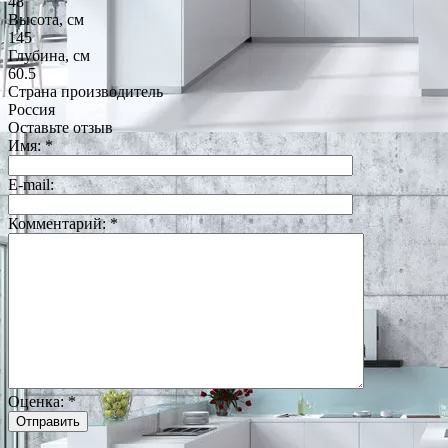
48
Высота, см
145
Глубина, см
60.5
Страна производитель
Россия
Оставьте отзыв
Имя:
*
E-mail:
Комментарий:
*
Оценка:
*