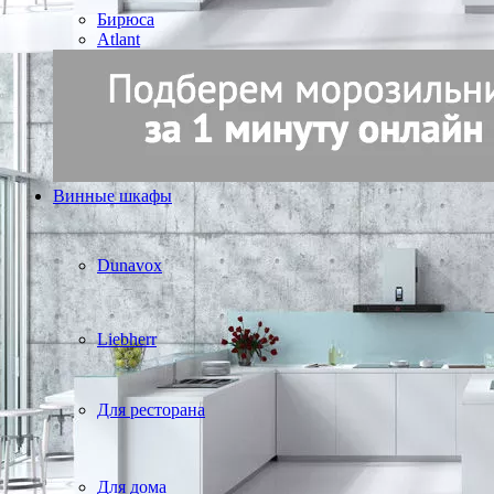
Бирюса
Atlant
Винные шкафы
Dunavox
Liebherr
Для ресторана
Для дома