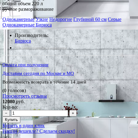
общий объем 220 л
ручное размораживание
Однокамерные
Узкие
Недорогие
Глубиной 60 см
Серые
Однокамерные Бирюса
Производитель:
Бирюса
*Наличие уточняйте у менеджера
Оплата при получении
Доставим сегодня по Москве и МО
Возможность возврата в течение 14 дней
(0 голосов)
Просмотреть отзывы
12080
руб.
Кол-во:
−
+
Купить
Купить в один клик
Нашли дешевле? Сделаем скидку!