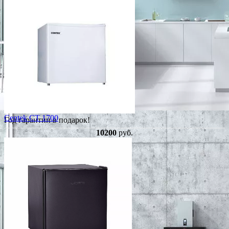
Centek CT 1700
Год гарантии в подарок!
10200
руб.