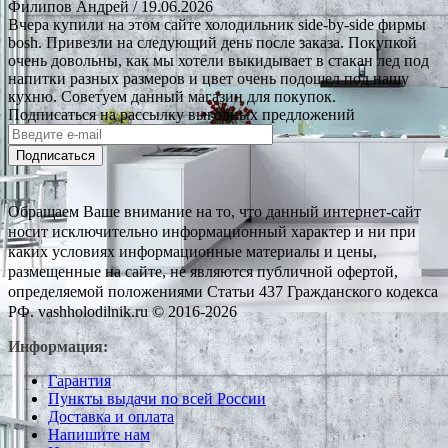
Филипов Андрей
/ 19.06.2026
Вчера купили на этом сайте холодильник side-by-side фирмы
bosh. Привезли на следующий день после заказа. Покупкой
очень довольны, как мы хотели выкидывает в стакан лед под
напитки разных размеров и цвет очень подошел под нашу
кухню. Советуем данный магазин для покупок.
Подписаться на рассылку выгодных предложений
Подписаться
Обращаем Ваше внимание на то, что данный интернет-сайт
носит исключительно информационный характер и ни при
каких условиях информационные материалы и цены,
размещенные на сайте, не являются публичной офертой,
определяемой положениями Статьи 437 Гражданского кодекса
РФ. vashholodilnik.ru © 2016-2026
Информация:
Гарантия
Пункты выдачи по всей России
Доставка и оплата
Напишите нам