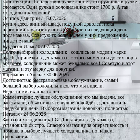
конструкции. То пластик в ручке лопнет, то пружинка в ручке
сломается. Одна ручка в холодильнике стоит 1700 р. А так,
холодильник хороший.
Осипов Дмитрий
/ 15.07.2026
Купил здесь винный шкаф, покупкой доволен, пока
нареканий к магазину нет. Доставили на следующий день
после заказа. Советую тк больше, чем у них предложений,
нигде не нашёл
Бурдасов Илья
/ 07.07.2026
Долго выбирали холодильник , сошлись на модели марки
hitachi, привезли в день заказа , с этого момента и до сих пор в
восторге, холодильник может буквально все ! Советую и этот
магазин и эту марку для покупки.
Кормышева Алена
/ 30.06.2026
Достоинства: быстрая доставка.обслуживание, самый
большой выбор холодильников что мы видели.
Недостатки: их просто нет.
Комментарии: лучшее обслуживание что мы видели, все
рассказали, объяснили что лучше подойдёт , доставили на
следующий день. Выбором магазина довольны полностью
Наталья
/ 24.06.2026
Заказали холодильник LG. Доставили в день заказа,
установили быстро. Спасибо магазину за оперативность и
помощь в выборе лучшего холодильника по нашем
требования.