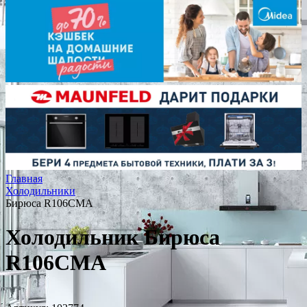
Главная
Холодильники
Бирюса R106CMA
Холодильник Бирюса
R106CMA