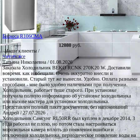
Бирюса R106CMA
12080
руб.
Наши клиенты /
Читать все
Татьяна Николаевна
/ 01.08.2026
Заказала Холодильник BEKO RCNK 270K20 W. Доставили
вовремя. как и обещали. Очень аккуратно внесли и
установили. Старый тут же вынесли. Удобно. Оплата разными
способами - мне было удобно наличными при получении.
Холодильник. работает тише старого. При установке
получила полную информацию об установке холодильника
или вызове мастера для установки холодильника.
Представлен полный пакет документов, без напоминаний
Андрей
/ 27.07.2026
Холодильник Самсунг RL50RR был куплен в декабре 2014, 3
года работал не плохо, но потом стала настраиваться
морозильная камера вплоть до появления ошибки и
отключения холодильника, периодическое появление воды на