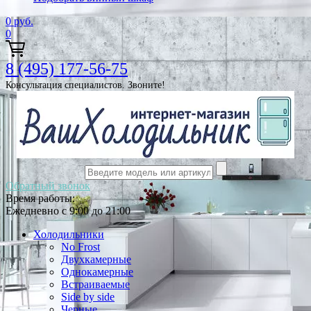
0
руб.
0
8 (495) 177-56-75
Консультация специалистов. Звоните!
Обратный звонок
Время работы:
Ежедневно с 9:00 до 21:00
Холодильники
No Frost
Двухкамерные
Однокамерные
Встраиваемые
Side by side
Черные