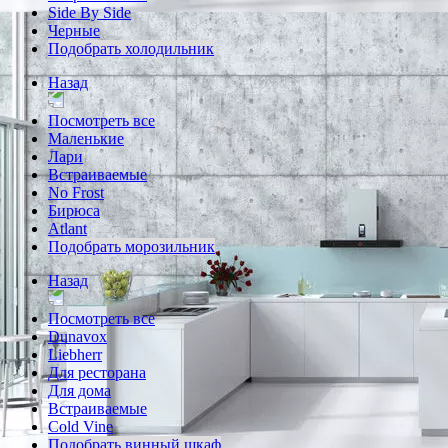
Side By Side
Черные
Подобрать холодильник
Назад
Посмотреть все
Маленькие
Лари
Встраиваемые
No Frost
Бирюса
Atlant
Подобрать морозильник
Назад
Посмотреть все
Dunavox
Liebherr
Для ресторана
Для дома
Встраиваемые
Cold Vine
Подобрать винный шкаф