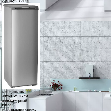
Артикул:
103774
холодильник
48x60.5x145 см
однокамерный
класс A
морозильник сверху