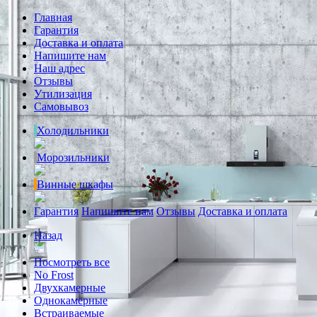
Главная
Гарантия
Доставка и оплата
Напишите нам
Наш адрес
Отзывы
Утилизация
Самовывоз
Холодильники
Морозильники
Винные шкафы
Гарантия
Напишите нам
Отзывы
Доставка и оплата
Назад
Посмотреть все
No Frost
Двухкамерные
Однокамерные
Встраиваемые