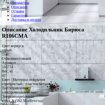
Параметры
Описание
Отзывы
Гарантия
Доставка и оплата
Описание Холодильник Бирюса
R106CMA
Цвет корпуса
серый
Тип
Отдельностоящий
Артикул
103774
Вес, кг
42
Цвет / Материал покрытия
серебристый / пластик/металл
Тип управления
электромеханическое
Энергопотребление
класс A (182.50 кВтч/год)
Хладагент