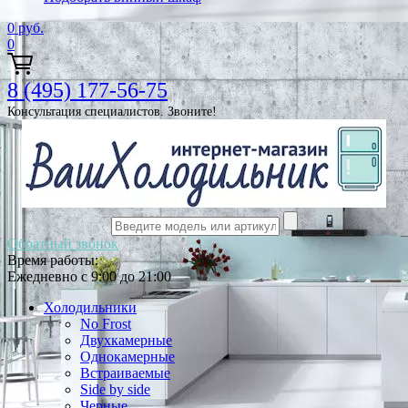
0
руб.
0
8 (495) 177-56-75
Консультация специалистов. Звоните!
Обратный звонок
Время работы:
Ежедневно с 9:00 до 21:00
Холодильники
No Frost
Двухкамерные
Однокамерные
Встраиваемые
Side by side
Черные