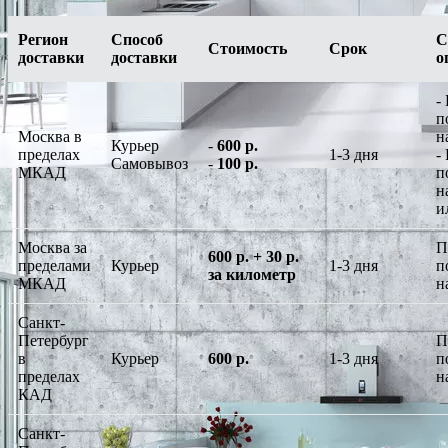
Регион
Способ
С
Стоимость
Срок
доставки
доставки
о
-
п
Москва в
н
Курьер
-
600 р.
пределах
1-3 дня
-
Самовывоз
-
100 р.
МКАД
п
н
и
Москва за
П
600 р. + 30 р.
пределами
Курьер
1-3 дня
п
за километр
МКАД
н
Санкт-
Петербург
П
в
Курьер
600 р.
1-3 дня
п
пределах
н
КАД
Санкт-