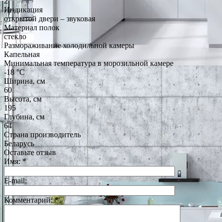
2
Индикация
открытой двери – звуковая
Материал полок
стекло
Размораживание холодильной камеры
Капельная
Минимальная температура в морозильной камере
-18 °C
Ширина, см
60
Высота, см
195
Глубина, см
64
Страна производитель
Беларусь
Оставьте отзыв
Имя:
*
E-mail:
Комментарий:
*