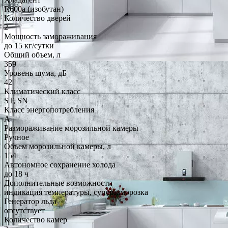
R600a (изобутан)
Количество дверей
2
Мощность замораживания
до 15 кг/cутки
Общий объем, л
359
Уровень шума, дБ
42
Климатический класс
ST, SN
Класс энергопотребления
A
Размораживание морозильной камеры
Ручное
Объем морозильной камеры, л
154
Автономное сохранение холода
до 18 ч
Дополнительные возможности
индикация температуры, суперзаморозка
Генератор льда
отсутствует
Количество камер