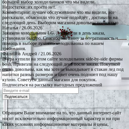
большой выбор холодильников что мы видели.
Недостатки: их просто нет.
Комментарии: лучшее обслуживание что мы видели, все
рассказали, объяснили что лучше подойдёт , доставили на
следующий день. Выбором магазина довольны полностью
Наталья
/ 26.06.2026
Заказали холодильник LG. Доставили в день заказа,
установили быстро. Спасибо магазину за оперативность и
помощь в выборе лучшего холодильника по нашем
требования.
Филипов Андрей
/ 21.06.2026
Вчера купили на этом сайте холодильник side-by-side фирмы
bosh. Привезли на следующий день после заказа. Покупкой
очень довольны, как мы хотели выкидывает в стакан лед под
напитки разных размеров и цвет очень подошел под нашу
кухню. Советуем данный магазин для покупок.
Подписаться на рассылку выгодных предложений
Подписаться
Обращаем Ваше внимание на то, что данный интернет-сайт
носит исключительно информационный характер и ни при
каких условиях информационные материалы и цены,