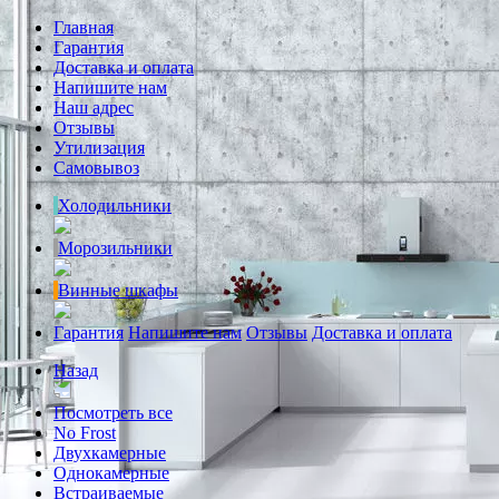
Главная
Гарантия
Доставка и оплата
Напишите нам
Наш адрес
Отзывы
Утилизация
Самовывоз
Холодильники
Морозильники
Винные шкафы
Гарантия
Напишите нам
Отзывы
Доставка и оплата
Назад
Посмотреть все
No Frost
Двухкамерные
Однокамерные
Встраиваемые