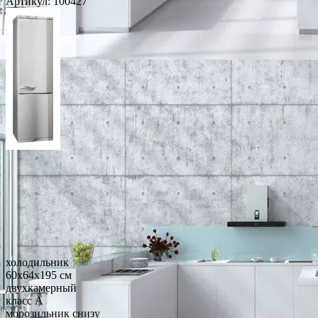
Артикул:
100427
холодильник
60x64x195 см
двухкамерный
класс A
морозильник снизу