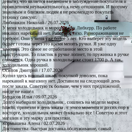
деньги), что является введением в заблуждение покупателя и
проявлением неуважительного к нему отношения. И поэтому
знакомым и близким людям я не рекомендую покупать
технику самсунг.
Любишкин Николай
/ 26.07.2026
У меня холодильник и морозильник Либхерр. По работе
никаких нареканий нет. Работают тихо. Размораживания не
требуют. Они у меня уже более 5 лет. Кто выберет эту модель
будьте готовы через это время менять ручки. Я уже одну
заменил. Это самое не отработанное место в этой
конструкции. То пластик в ручке лопнет, то пружинка в ручке
сломается. Одна ручка в холодильнике стоит 1700 р. А так,
холодильник хороший.
Осипов Дмитрий
/ 17.07.2026
Купил здесь винный шкаф, покупкой доволен, пока
нареканий к магазину нет. Доставили на следующий день
после заказа. Советую тк больше, чем у них предложений,
нигде не нашёл
Бурдасов Илья
/ 09.07.2026
Долго выбирали холодильник , сошлись на модели марки
hitachi, привезли в день заказа , с этого момента и до сих пор в
восторге, холодильник может буквально все ! Советую и этот
магазин и эту марку для покупки.
Кормышева Алена
/ 02.07.2026
Достоинства: быстрая доставка.обслуживание, самый