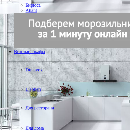
Бирюса
Atlant
Винные шкафы
Dunavox
Liebherr
Для ресторана
Для дома