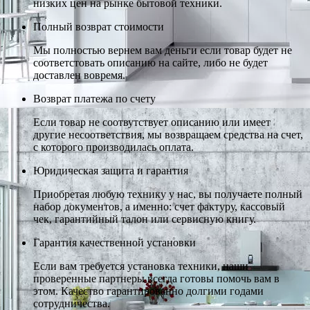
низких цен на рынке бытовой техники.
Полный возврат стоимости
Мы полностью вернем вам деньги если товар будет не
соответстовать описанию на сайте, либо не будет
доставлен вовремя.
Возврат платежа по счету
Если товар не соотвутствует описанию или имеет
другие несоответствия, мы возвращаем средства на счет,
с которого производилась оплата.
Юридическая защита и гарантия
Приобретая любую технику у нас, вы получаете полный
набор документов, а именно: счет фактуру, кассовый
чек, гарантийный талон или сервисную книгу.
Гарантия качественной установки
Если вам требуется установка техники, наши
проверенные партнеры всегда готовы помочь вам в
этом. Качество гарантированно долгими годами
сотрудничества.