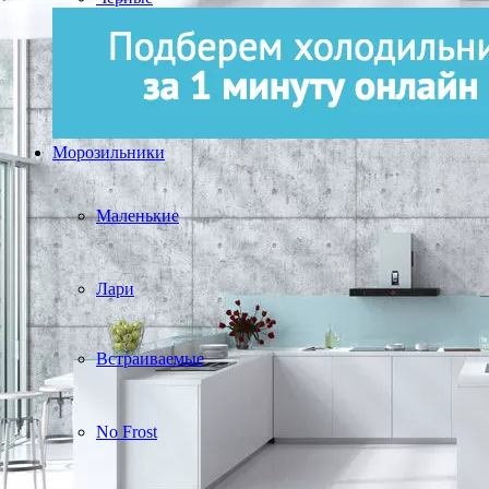
Морозильники
Маленькие
Лари
Встраиваемые
No Frost