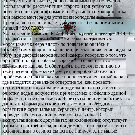
способами - мне было удобно наличными при получении.
Холодильник. работает тише старого. При установке
получила полную информацию об установке холодильника
или вызове мастера для установки холодильника.
Представлен полный пакет документов, без напоминаний
Андрей
/ 29.07.2026
Холодильник Самсунг RL50RR был куплен в декабре 2014, 3
года работал не плохо, но потом стала настраиваться
морозильная камера вплоть до появления ошибки и
отключения холодильника, периодическое появление воды на
полу под дверкой морозильной камеры говорило о том, что
причиной плохой работы скорее всего является засор
дренажного канала. Я обратился в на горячую линию по
технической поддержке Самсунг, подробно обозначил
проблему и спросил, как мне прочистить дренажный канал и
где находится дренажное отверстие т.е. как провести
техническое обслуживание холодильника - по сути его
очистку, ведь в документах прилагаемых к изделию данной
информации не содержится. Через сутки я получил ответ, что
данная информация секретная и что мне необходимо
обратится в официальный сервисный центр, который
проведет обслуживание моего холодильника. В
эксплуатационных документах на холодильник отсутствует
(скрыта от потребителя) необходимость проведения очистки
холодильника в сервисном центре (причем за не малые