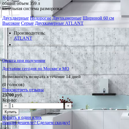
общий объем 359 л
капельная система разморозки
Двухдверные
Недорогие
Двухкамерные
Шириной 60 см
Высокие
Серые
Двухкамерные ATLANT
Производитель:
ATLANT
*Наличие уточняйте у менеджера
Оплата при получении
Доставим сегодня по Москве и МО
Возможность возврата в течение 14 дней
(0 голосов)
Просмотреть отзывы
23700
руб.
Кол-во:
−
+
Купить
Купить в один клик
Нашли дешевле? Сделаем скидку!