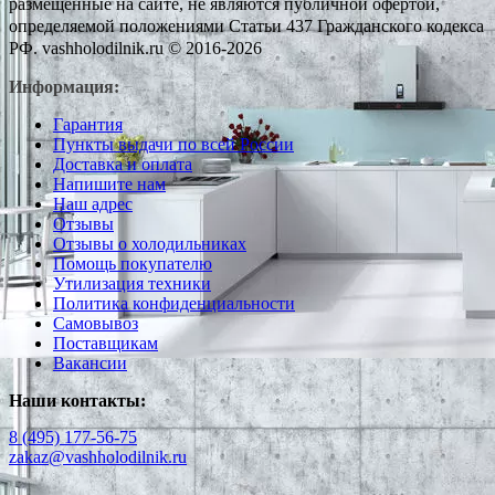
размещенные на сайте, не являются публичной офертой,
определяемой положениями Статьи 437 Гражданского кодекса
РФ. vashholodilnik.ru © 2016-2026
Информация:
Гарантия
Пункты выдачи по всей России
Доставка и оплата
Напишите нам
Наш адрес
Отзывы
Отзывы о холодильниках
Помощь покупателю
Утилизация техники
Политика конфиденциальности
Самовывоз
Поставщикам
Вакансии
Наши контакты:
8 (495) 177-56-75
zakaz@vashholodilnik.ru