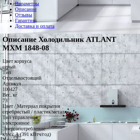
Параметры
Описание
Отзывы
Гарантия
Доставка и оплата
Описание Холодильник ATLANT
МХМ 1848-08
Цвет корпуса
серый
Тип
Отдельностоящий
Артикул
100427
Вес, кг
73
Цвет / Материал покрытия
серебристый / пластик/металл
Тип управления
электронное
Энергопотребление
класс A (391 кВтч/год)
Хладагент