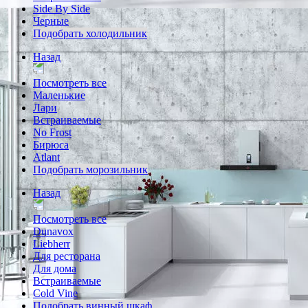
Side By Side
Черные
Подобрать холодильник
Назад
Посмотреть все
Маленькие
Лари
Встраиваемые
No Frost
Бирюса
Atlant
Подобрать морозильник
Назад
Посмотреть все
Dunavox
Liebherr
Для ресторана
Для дома
Встраиваемые
Cold Vine
Подобрать винный шкаф