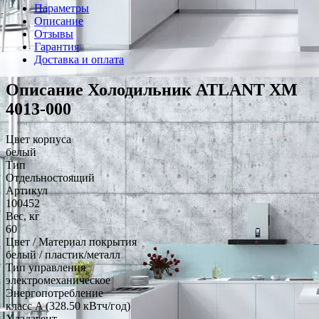
Параметры
Описание
Отзывы
Гарантия
Доставка и оплата
Описание Холодильник ATLANT ХМ
4013-000
Цвет корпуса
белый
Тип
Отдельностоящий
Артикул
100452
Вес, кг
60
Цвет / Материал покрытия
белый / пластик/металл
Тип управления
электромеханическое
Энергопотребление
класс A (328.50 кВтч/год)
Хладагент