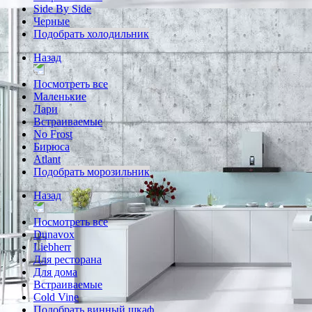
Side By Side
Черные
Подобрать холодильник
Назад
Посмотреть все
Маленькие
Лари
Встраиваемые
No Frost
Бирюса
Atlant
Подобрать морозильник
Назад
Посмотреть все
Dunavox
Liebherr
Для ресторана
Для дома
Встраиваемые
Cold Vine
Подобрать винный шкаф