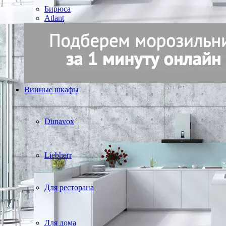
Бирюса
Atlant
Винные шкафы
Dunavox
Liebherr
Для ресторана
Для дома