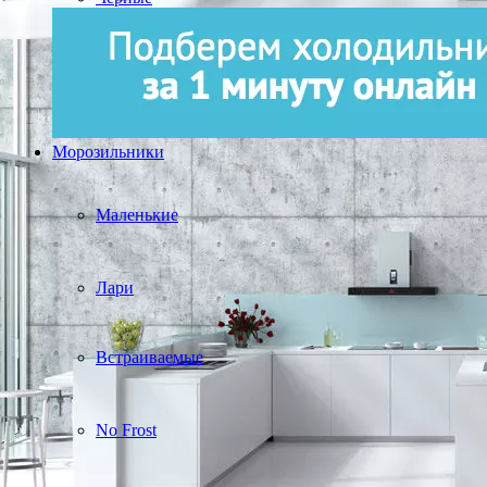
Морозильники
Маленькие
Лари
Встраиваемые
No Frost