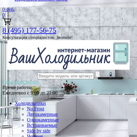
0
руб.
0
8 (495) 177-56-75
Консультация специалистов. Звоните!
Обратный звонок
Время работы:
Ежедневно с 9:00 до 21:00
Холодильники
No Frost
Двухкамерные
Однокамерные
Встраиваемые
Side by side
Черные