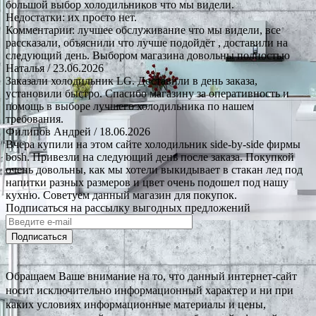
большой выбор холодильников что мы видели.
Недостатки: их просто нет.
Комментарии: лучшее обслуживание что мы видели, все
рассказали, объяснили что лучше подойдёт , доставили на
следующий день. Выбором магазина довольны полностью
Наталья
/ 23.06.2026
Заказали холодильник LG. Доставили в день заказа,
установили быстро. Спасибо магазину за оперативность и
помощь в выборе лучшего холодильника по нашем
требования.
Филипов Андрей
/ 18.06.2026
Вчера купили на этом сайте холодильник side-by-side фирмы
bosh. Привезли на следующий день после заказа. Покупкой
очень довольны, как мы хотели выкидывает в стакан лед под
напитки разных размеров и цвет очень подошел под нашу
кухню. Советуем данный магазин для покупок.
Подписаться на рассылку выгодных предложений
Подписаться
Обращаем Ваше внимание на то, что данный интернет-сайт
носит исключительно информационный характер и ни при
каких условиях информационные материалы и цены,