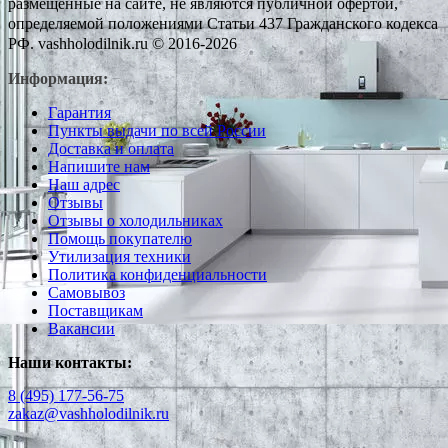
размещенные на сайте, не являются публичной офертой,
определяемой положениями Статьи 437 Гражданского кодекса
РФ. vashholodilnik.ru © 2016-2026
Информация:
Гарантия
Пункты выдачи по всей России
Доставка и оплата
Напишите нам
Наш адрес
Отзывы
Отзывы о холодильниках
Помощь покупателю
Утилизация техники
Политика конфиденциальности
Самовывоз
Поставщикам
Вакансии
Наши контакты:
8 (495) 177-56-75
zakaz@vashholodilnik.ru