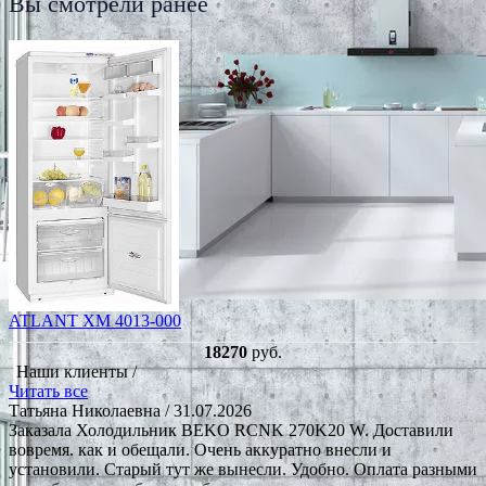
Вы смотрели ранее
ATLANT ХМ 4013-000
18270
руб.
Наши клиенты /
Читать все
Татьяна Николаевна
/ 31.07.2026
Заказала Холодильник BEKO RCNK 270K20 W. Доставили
вовремя. как и обещали. Очень аккуратно внесли и
установили. Старый тут же вынесли. Удобно. Оплата разными