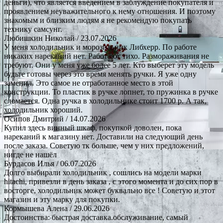
деньги), что является введением в заблуждение покупателя и
проявлением неуважительного к нему отношения. И поэтому
знакомым и близким людям я не рекомендую покупать
технику самсунг.
Любишкин Николай
/ 23.07.2026
У меня холодильник и морозильник Либхерр. По работе
никаких нареканий нет. Работают тихо. Размораживания не
требуют. Они у меня уже более 5 лет. Кто выберет эту модель
будьте готовы через это время менять ручки. Я уже одну
заменил. Это самое не отработанное место в этой
конструкции. То пластик в ручке лопнет, то пружинка в ручке
сломается. Одна ручка в холодильнике стоит 1700 р. А так,
холодильник хороший.
Осипов Дмитрий
/ 14.07.2026
Купил здесь винный шкаф, покупкой доволен, пока
нареканий к магазину нет. Доставили на следующий день
после заказа. Советую тк больше, чем у них предложений,
нигде не нашёл
Бурдасов Илья
/ 06.07.2026
Долго выбирали холодильник , сошлись на модели марки
hitachi, привезли в день заказа , с этого момента и до сих пор в
восторге, холодильник может буквально все ! Советую и этот
магазин и эту марку для покупки.
Кормышева Алена
/ 29.06.2026
Достоинства: быстрая доставка.обслуживание, самый