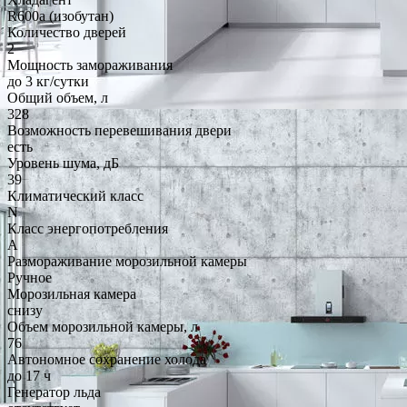
R600a (изобутан)
Количество дверей
2
Мощность замораживания
до 3 кг/cутки
Общий объем, л
328
Возможность перевешивания двери
есть
Уровень шума, дБ
39
Климатический класс
N
Класс энергопотребления
A
Размораживание морозильной камеры
Ручное
Морозильная камера
снизу
Объем морозильной камеры, л
76
Автономное сохранение холода
до 17 ч
Генератор льда