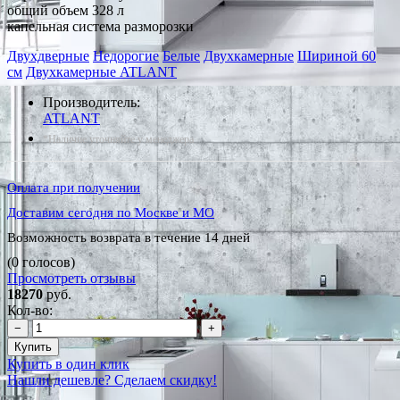
общий объем 328 л
капельная система разморозки
Двухдверные
Недорогие
Белые
Двухкамерные
Шириной 60
см
Двухкамерные ATLANT
Производитель:
ATLANT
*Наличие уточняйте у менеджера
Оплата при получении
Доставим сегодня по Москве и МО
Возможность возврата в течение 14 дней
(0 голосов)
Просмотреть отзывы
18270
руб.
Кол-во:
−
+
Купить
Купить в один клик
Нашли дешевле? Сделаем скидку!