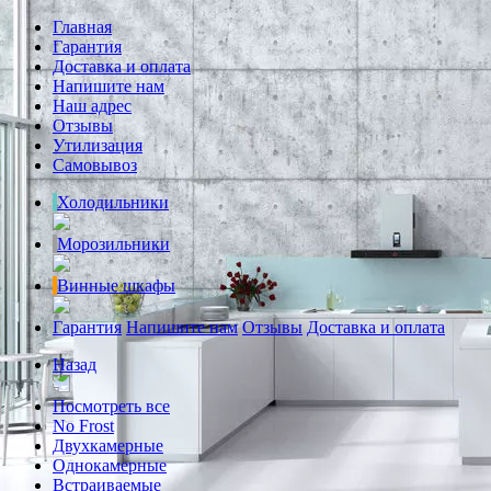
Главная
Гарантия
Доставка и оплата
Напишите нам
Наш адрес
Отзывы
Утилизация
Самовывоз
Холодильники
Морозильники
Винные шкафы
Гарантия
Напишите нам
Отзывы
Доставка и оплата
Назад
Посмотреть все
No Frost
Двухкамерные
Однокамерные
Встраиваемые