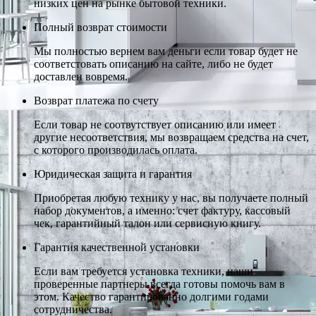
низких цен на рынке бытовой техники.
Полный возврат стоимости
Мы полностью вернем вам деньги если товар будет не
соответстовать описанию на сайте, либо не будет
доставлен вовремя.
Возврат платежа по счету
Если товар не соотвутствует описанию или имеет
другие несоответствия, мы возвращаем средства на счет,
с которого производилась оплата.
Юридическая защита и гарантия
Приобретая любую технику у нас, вы получаете полный
набор документов, а именно: счет фактуру, кассовый
чек, гарантийный талон или сервисную книгу.
Гарантия качественной установки
Если вам требуется установка техники, наши
проверенные партнеры всегда готовы помочь вам в
этом. Качество гарантированно долгими годами
сотрудничества.