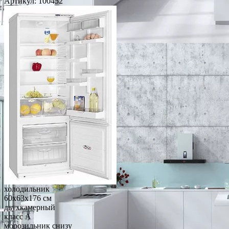
Артикул:
100452
холодильник
60x63x176 см
двухкамерный
класс A
морозильник снизу