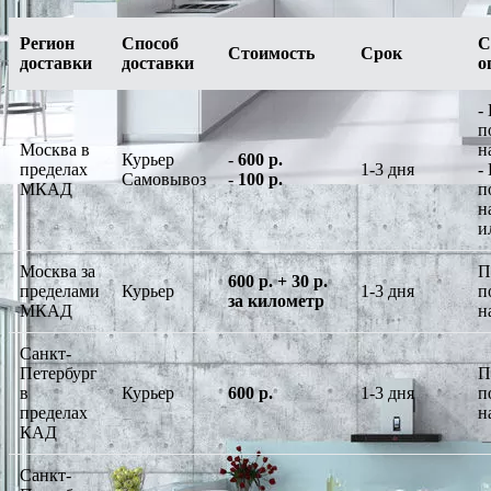
Регион
Способ
С
Стоимость
Срок
доставки
доставки
о
-
п
Москва в
н
Курьер
-
600 р.
пределах
1-3 дня
-
Самовывоз
-
100 р.
МКАД
п
н
и
Москва за
П
600 р. + 30 р.
пределами
Курьер
1-3 дня
п
за километр
МКАД
н
Санкт-
Петербург
П
в
Курьер
600 р.
1-3 дня
п
пределах
н
КАД
Санкт-