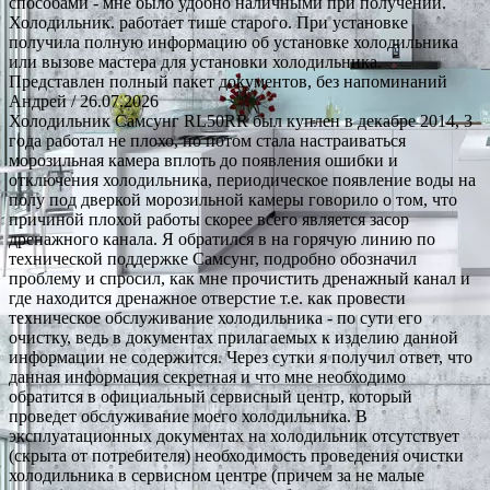
способами - мне было удобно наличными при получении.
Холодильник. работает тише старого. При установке
получила полную информацию об установке холодильника
или вызове мастера для установки холодильника.
Представлен полный пакет документов, без напоминаний
Андрей
/ 26.07.2026
Холодильник Самсунг RL50RR был куплен в декабре 2014, 3
года работал не плохо, но потом стала настраиваться
морозильная камера вплоть до появления ошибки и
отключения холодильника, периодическое появление воды на
полу под дверкой морозильной камеры говорило о том, что
причиной плохой работы скорее всего является засор
дренажного канала. Я обратился в на горячую линию по
технической поддержке Самсунг, подробно обозначил
проблему и спросил, как мне прочистить дренажный канал и
где находится дренажное отверстие т.е. как провести
техническое обслуживание холодильника - по сути его
очистку, ведь в документах прилагаемых к изделию данной
информации не содержится. Через сутки я получил ответ, что
данная информация секретная и что мне необходимо
обратится в официальный сервисный центр, который
проведет обслуживание моего холодильника. В
эксплуатационных документах на холодильник отсутствует
(скрыта от потребителя) необходимость проведения очистки
холодильника в сервисном центре (причем за не малые