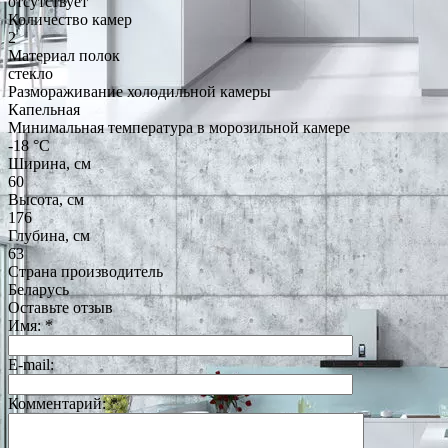
отсутствует
Количество камер
2
Материал полок
стекло
Размораживание холодильной камеры
Капельная
Минимальная температура в морозильной камере
-18 °C
Ширина, см
60
Высота, см
176
Глубина, см
63
Страна производитель
Беларусь
Оставьте отзыв
Имя:
*
E-mail:
Комментарий:
*