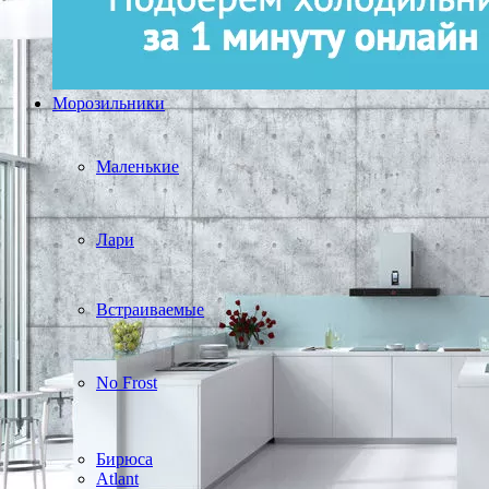
Морозильники
Маленькие
Лари
Встраиваемые
No Frost
Бирюса
Atlant