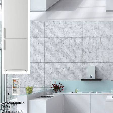
холодильник
393л
2-камерный