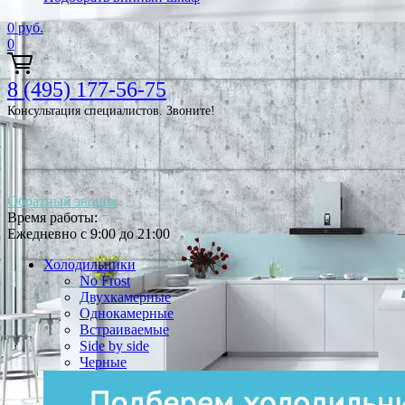
0
руб.
0
8 (495) 177-56-75
Консультация специалистов. Звоните!
Обратный звонок
Время работы:
Ежедневно с 9:00 до 21:00
Холодильники
No Frost
Двухкамерные
Однокамерные
Встраиваемые
Side by side
Черные