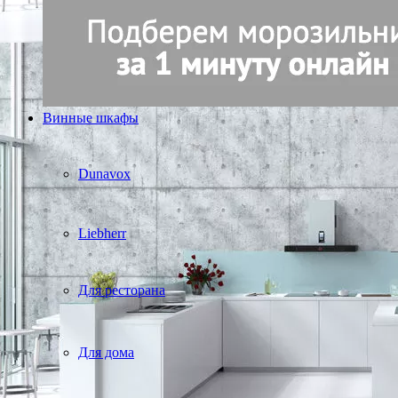
Винные шкафы
Dunavox
Liebherr
Для ресторана
Для дома