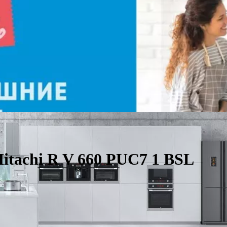
tachi R V 660 PUC7 1 BSL