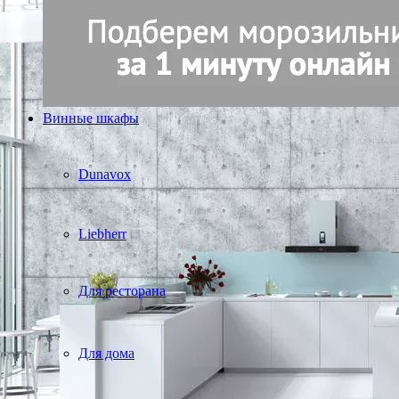
Винные шкафы
Dunavox
Liebherr
Для ресторана
Для дома