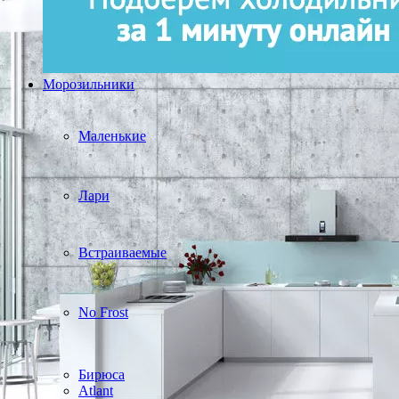
Морозильники
Маленькие
Лари
Встраиваемые
No Frost
Бирюса
Atlant