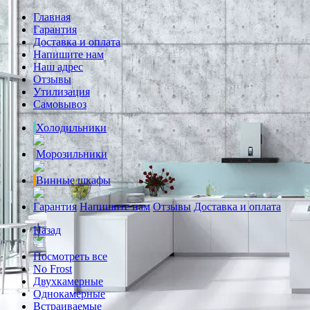
Главная
Гарантия
Доставка и оплата
Напишите нам
Наш адрес
Отзывы
Утилизация
Самовывоз
Холодильники
Морозильники
Винные шкафы
Гарантия
Напишите нам
Отзывы
Доставка и оплата
Назад
Посмотреть все
No Frost
Двухкамерные
Однокамерные
Встраиваемые