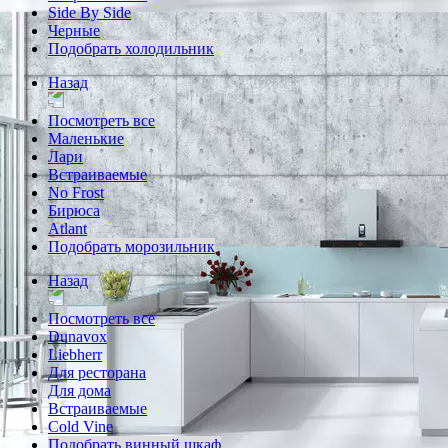
Side By Side
Черные
Подобрать холодильник
Назад
Посмотреть все
Маленькие
Лари
Встраиваемые
No Frost
Бирюса
Atlant
Подобрать морозильник
Назад
Посмотреть все
Dunavox
Liebherr
Для ресторана
Для дома
Встраиваемые
Cold Vine
Подобрать винный шкаф