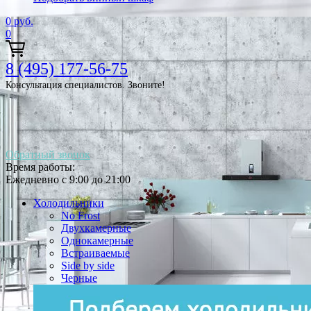
0
руб.
0
8 (495) 177-56-75
Консультация специалистов. Звоните!
Обратный звонок
Время работы:
Ежедневно с 9:00 до 21:00
Холодильники
No Frost
Двухкамерные
Однокамерные
Встраиваемые
Side by side
Черные