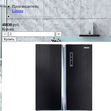
Производитель:
Ginzzu
*Наличие уточняйте у менеджера
48830
руб.
Кол-во:
−
+
Купить