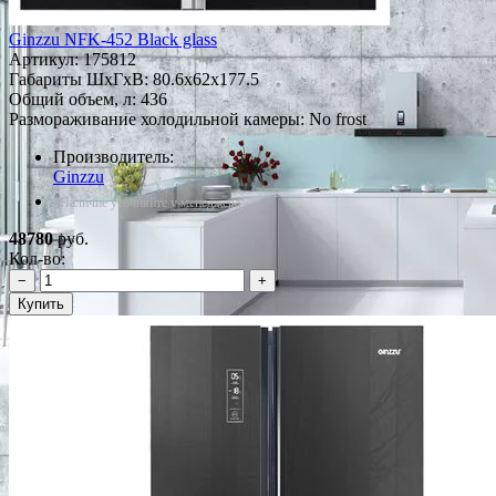
Ginzzu NFK-452 Black glass
Артикул:
175812
Габариты ШxГxВ: 80.6x62x177.5
Общий объем, л: 436
Размораживание холодильной камеры: No frost
Производитель:
Ginzzu
*Наличие уточняйте у менеджера
48780
руб.
Кол-во:
−
+
Купить