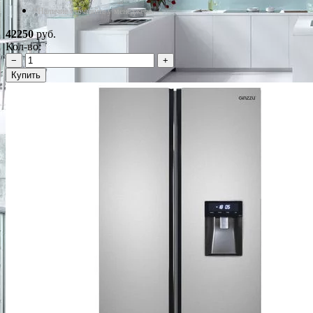
*Наличие уточняйте у менеджера
42250
руб.
Кол-во:
−
+
Купить