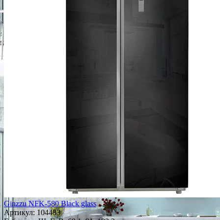
Ginzzu NFK-580 Black glass
Артикул:
104483