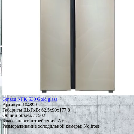
Ginzzu NFK-530 Gold glass
Артикул:
104899
Габариты ШxГxВ: 62.5x90x177.8
Общий объем, л: 502
Класс энергопотребления: A+
Размораживание холодильной камеры: No frost