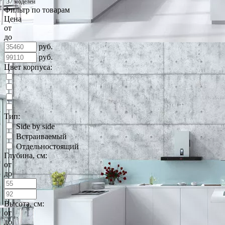
37 моделей
Фильтр по товарам
Цена
от
до
руб.
руб.
Цвет корпуса:
Тип:
Side by side
Встраиваемый
Отдельностоящий
Глубина, см:
от
до
Высота, см:
от
до