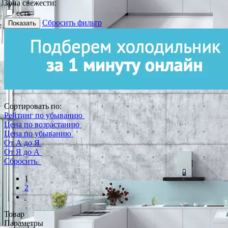
Зона свежести:
есть
Сбросить фильтр
Показать
Сортировать по:
Рейтинг по убыванию
Цена по возрастанию
Цена по убыванию
От А до Я
От Я до А
Сбросить
1
2
Товар
Параметры