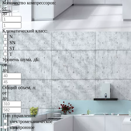
Количество компрессоров:
от
до
Климатический класс:
N
SN
ST
T
Уровень шума, дБ:
от
до
Общий объем, л:
от
до
Тип управления:
электромеханическое
электронное