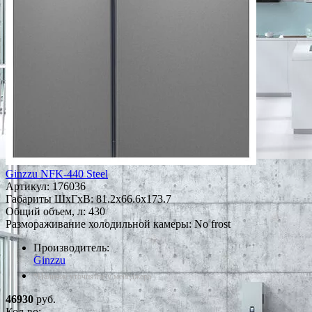
Ginzzu NFK-440 Steel
Артикул:
176036
Габариты ШxГxВ: 81.2x66.6x173.7
Общий объем, л: 430
Размораживание холодильной камеры: No frost
Производитель:
Ginzzu
*Наличие уточняйте у менеджера
46930
руб.
Кол-во: