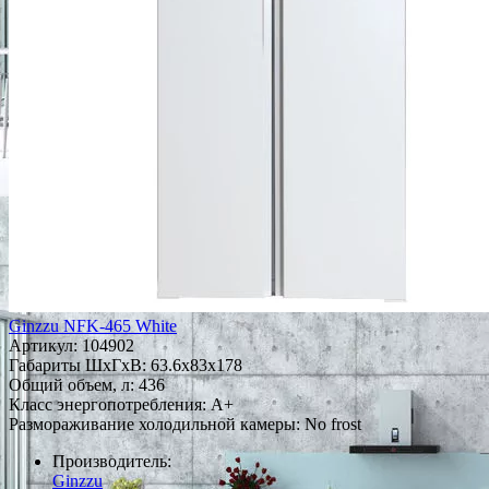
Ginzzu NFK-465 White
Артикул:
104902
Габариты ШxГxВ: 63.6x83x178
Общий объем, л: 436
Класс энергопотребления: A+
Размораживание холодильной камеры: No frost
Производитель:
Ginzzu