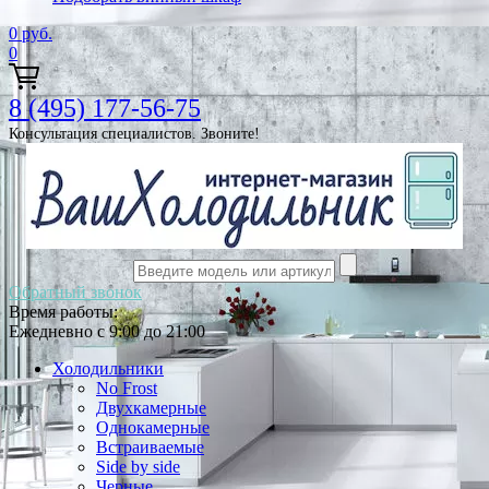
0
руб.
0
8 (495) 177-56-75
Консультация специалистов. Звоните!
Обратный звонок
Время работы:
Ежедневно с 9:00 до 21:00
Холодильники
No Frost
Двухкамерные
Однокамерные
Встраиваемые
Side by side
Черные