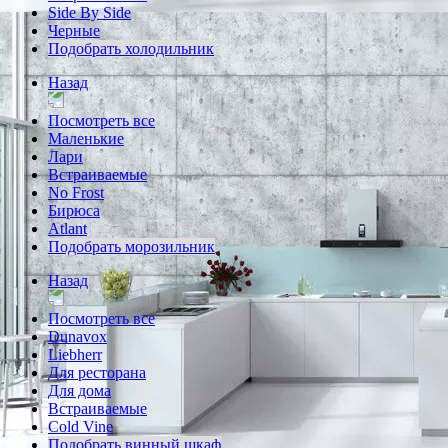
Side By Side
Черные
Подобрать холодильник
Назад
Посмотреть все
Маленькие
Лари
Встраиваемые
No Frost
Бирюса
Atlant
Подобрать морозильник
Назад
Посмотреть все
Dunavox
Liebherr
Для ресторана
Для дома
Встраиваемые
Cold Vine
Подобрать винный шкаф