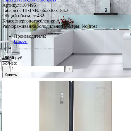
Артикул:
104495
Габариты ШxГxВ: 66.2x83x184.3
Общий объем, л: 432
Класс энергопотребления: A+
Размораживание холодильной камеры: No frost
Производитель:
Ginzzu
*Наличие уточняйте у менеджера
48060
руб.
Кол-во:
−
+
Купить