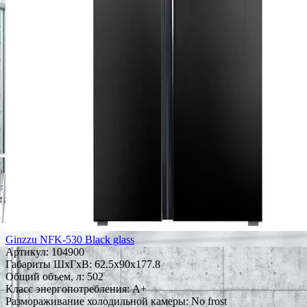
Ginzzu NFK-530 Black glass
Артикул:
104900
Габариты ШxГxВ: 62.5x90x177.8
Общий объем, л: 502
Класс энергопотребления: A+
Размораживание холодильной камеры: No frost