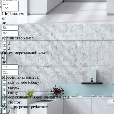
Ширина, см:
от
до
Количество камер:
2
3
Объем морозильной камеры, л:
от
до
Морозильная камера:
side by side (сбоку)
сверху
снизу
Размораживание морозильной камеры:
No frost
Класс энергопотребления:
A+