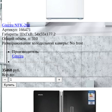
Ginzzu NFK-260
Артикул:
166471
Габариты ШxГxВ: 54x55x177.2
Общий объем, л: 310
Размораживание холодильной камеры: No frost
Производитель:
Ginzzu
*Наличие уточняйте у менеджера
35460
руб.
Кол-во:
−
+
Купить