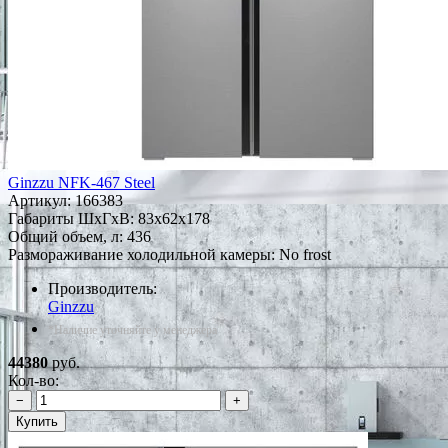
Ginzzu NFK-467 Steel
Артикул:
166383
Габариты ШxГxВ: 83x62x178
Общий объем, л: 436
Размораживание холодильной камеры: No frost
Производитель:
Ginzzu
*Наличие уточняйте у менеджера
44380
руб.
Кол-во:
−
+
Купить