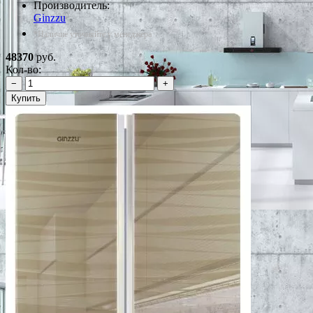
Производитель:
Ginzzu
*Наличие уточняйте у менеджера
48370
руб.
Кол-во:
−
+
Купить