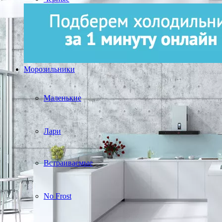
Морозильники
Маленькие
Лари
Встраиваемые
No Frost