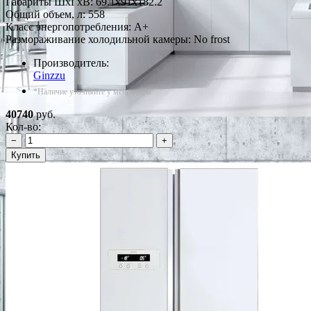
Габариты ШxГxВ: 69.1x91x182.2
Общий объем, л: 558
Класс энергопотребления: A+
Размораживание холодильной камеры: No frost
Производитель:
Ginzzu
*Наличие уточняйте у менеджера
40740
руб.
Кол-во:
−
+
Купить