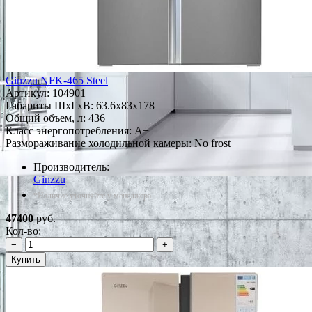
Ginzzu NFK-465 Steel
Артикул:
104901
Габариты ШxГxВ: 63.6x83x178
Общий объем, л: 436
Класс энергопотребления: A+
Размораживание холодильной камеры: No frost
Производитель:
Ginzzu
*Наличие уточняйте у менеджера
47400
руб.
Кол-во:
−
+
Купить