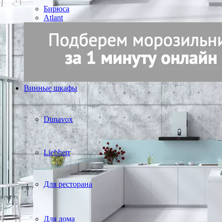
Бирюса
Atlant
Винные шкафы
Dunavox
Liebherr
Для ресторана
Для дома