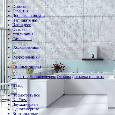
Главная
Гарантия
Доставка и оплата
Напишите нам
Наш адрес
Отзывы
Утилизация
Самовывоз
Холодильники
Морозильники
Винные шкафы
Гарантия
Напишите нам
Отзывы
Доставка и оплата
Назад
Посмотреть все
No Frost
Двухкамерные
Однокамерные
Встраиваемые