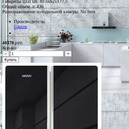
Габариты ШxГxВ: 80.6x62x177.5
Общий объем, л: 436
Размораживание холодильной камеры: No frost
Производитель:
Ginzzu
*Наличие уточняйте у менеджера
48370
руб.
Кол-во:
−
+
Купить