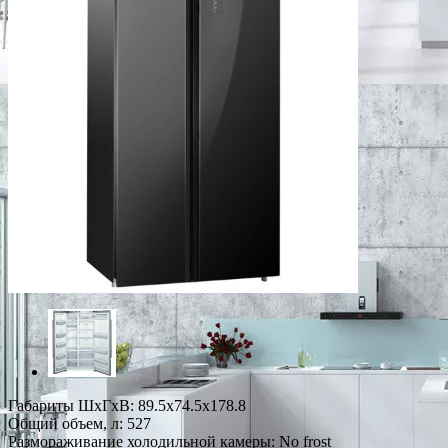
Габариты ШxГxВ: 89.5x74.5x178.8
Общий объем, л: 527
Размораживание холодильной камеры: No frost