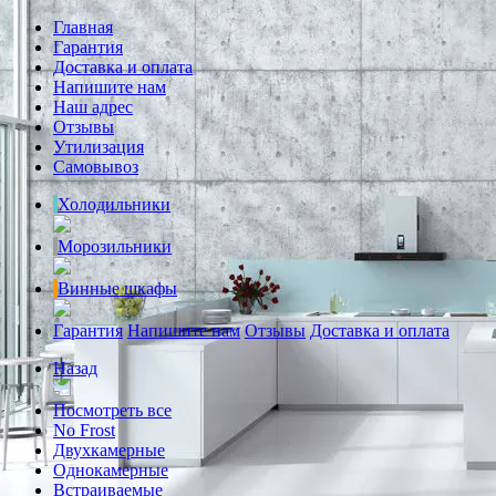
Главная
Гарантия
Доставка и оплата
Напишите нам
Наш адрес
Отзывы
Утилизация
Самовывоз
Холодильники
Морозильники
Винные шкафы
Гарантия
Напишите нам
Отзывы
Доставка и оплата
Назад
Посмотреть все
No Frost
Двухкамерные
Однокамерные
Встраиваемые