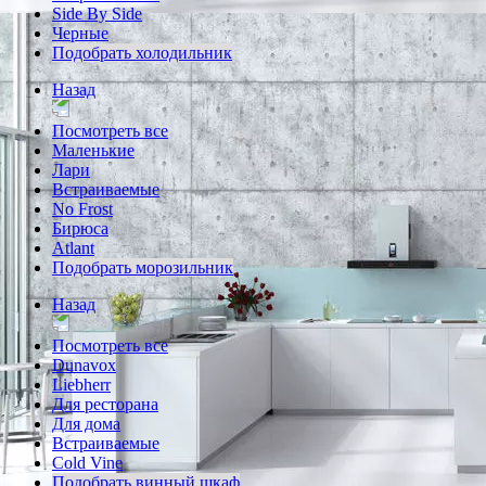
Side By Side
Черные
Подобрать холодильник
Назад
Посмотреть все
Маленькие
Лари
Встраиваемые
No Frost
Бирюса
Atlant
Подобрать морозильник
Назад
Посмотреть все
Dunavox
Liebherr
Для ресторана
Для дома
Встраиваемые
Cold Vine
Подобрать винный шкаф