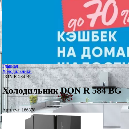
Главная
Холодильники
DON R 584 BG
Холодильник DON R 584 BG
Артикул:
166378