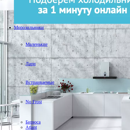
Морозильники
Маленькие
Лари
Встраиваемые
No Frost
Бирюса
Atlant