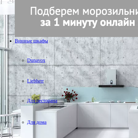
Винные шкафы
Dunavox
Liebherr
Для ресторана
Для дома