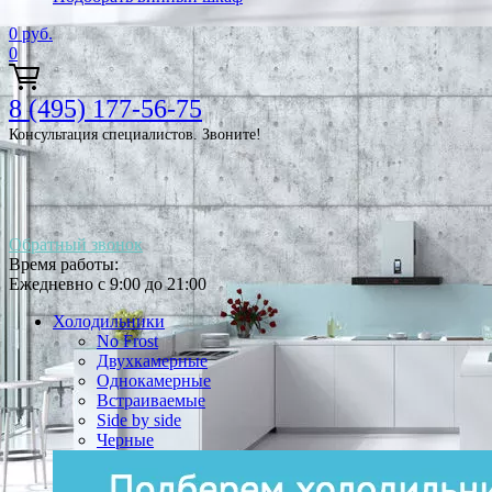
0
руб.
0
8 (495) 177-56-75
Консультация специалистов. Звоните!
Обратный звонок
Время работы:
Ежедневно с 9:00 до 21:00
Холодильники
No Frost
Двухкамерные
Однокамерные
Встраиваемые
Side by side
Черные