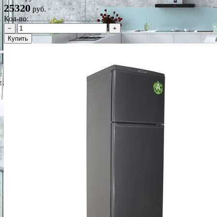
25320
руб.
Кол-во:
−
+
Купить