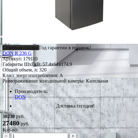
Сезонная скидка
Год гарантии в подарок!
DON R 236 G
Артикул:
179110
Габариты ШxГxВ: 57.4x61x174.9
Общий объем, л: 320
Класс энергопотребления: A
Размораживание холодильной камеры: Капельная
Производитель:
DON
Доставка сегодня!
30230
руб.
27480
руб.
Кол-во:
−
+