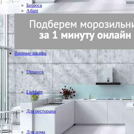
Бирюса
Atlant
Винные шкафы
Dunavox
Liebherr
Для ресторана
Для дома