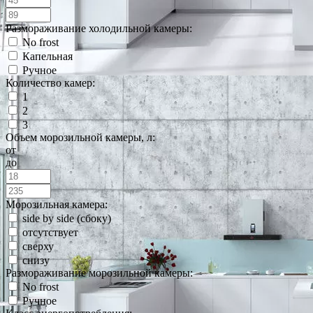
Размораживание холодильной камеры:
No frost
Капельная
Ручное
Количество камер:
1
2
3
Объем морозильной камеры, л:
от
до
Морозильная камера:
side by side (сбоку)
отсутствует
сверху
снизу
Размораживание морозильной камеры:
No frost
Ручное