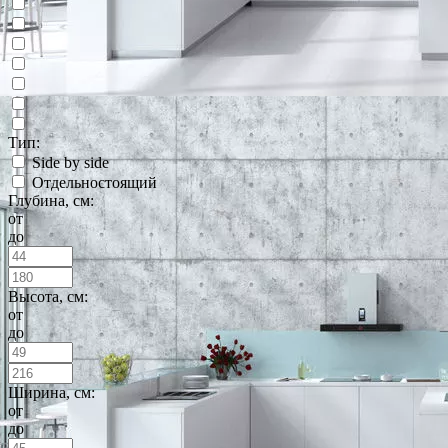
Тип:
Side by side
Отдельностоящий
Глубина, см:
от
до
Высота, см:
от
до
Ширина, см:
от
до