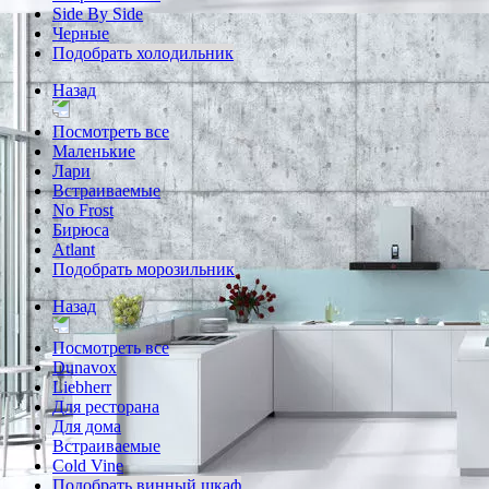
Side By Side
Черные
Подобрать холодильник
Назад
Посмотреть все
Маленькие
Лари
Встраиваемые
No Frost
Бирюса
Atlant
Подобрать морозильник
Назад
Посмотреть все
Dunavox
Liebherr
Для ресторана
Для дома
Встраиваемые
Cold Vine
Подобрать винный шкаф