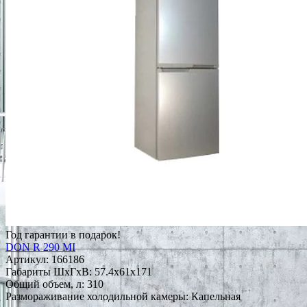
Год гарантии в подарок!
DON R 290 MI
Артикул:
166186
Габариты ШxГxВ: 57.4x61x171
Общий объем, л: 310
Размораживание холодильной камеры: Капельная