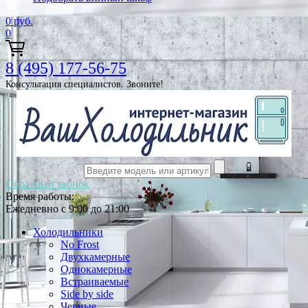
0
руб.
0
8 (495) 177-56-75
Консультация специалистов. Звоните!
Обратный звонок
Время работы:
Ежедневно с 9:00 до 21:00
Холодильники
No Frost
Двухкамерные
Однокамерные
Встраиваемые
Side by side
Черные