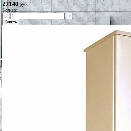
27140
руб.
Кол-во:
−
+
Купить