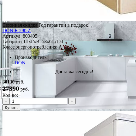
Сезонная скидка
Год гарантии в подарок!
DON R 290 Z
Артикул:
800405
Габариты ШxГxВ: 58x61x171
Класс энергопотребления: A
Производитель:
DON
Доставка сегодня!
30130
руб.
27390
руб.
Кол-во:
−
+
Купить