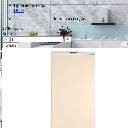
Производитель:
DON
Доставка сегодня!
27360
руб.
Кол-во:
−
+
Купить