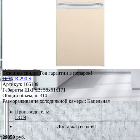
Сезонная скидка
Год гарантии в подарок!
DON R 290 S
Артикул:
166189
Габариты ШxГxВ: 58x61x171
Общий объем, л: 310
Размораживание холодильной камеры: Капельная
Производитель:
DON
Доставка сегодня!
29850
руб.