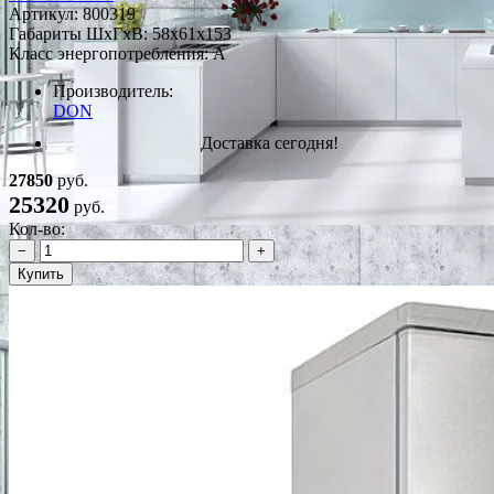
Артикул:
800319
Габариты ШxГxВ: 58x61x153
Класс энергопотребления: A
Производитель:
DON
Доставка сегодня!
27850
руб.
25320
руб.
Кол-во:
−
+
Купить