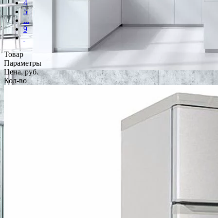
4
5
...
9
Товар
Параметры
Цена, руб.
Кол-во