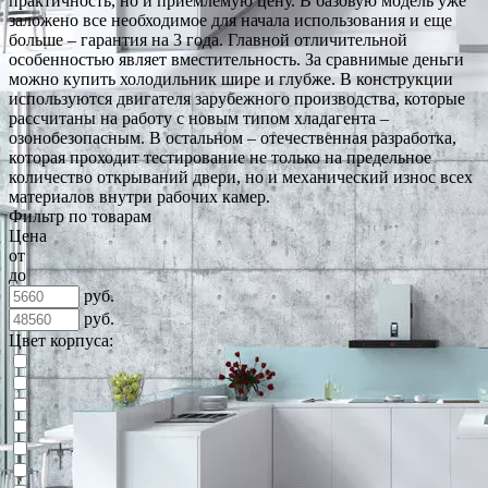
практичность, но и приемлемую цену. В базовую модель уже
заложено все необходимое для начала использования и еще
больше – гарантия на 3 года. Главной отличительной
особенностью являет вместительность. За сравнимые деньги
можно купить холодильник шире и глубже. В конструкции
используются двигателя зарубежного производства, которые
рассчитаны на работу с новым типом хладагента –
озонобезопасным. В остальном – отечественная разработка,
которая проходит тестирование не только на предельное
количество открываний двери, но и механический износ всех
материалов внутри рабочих камер.
Фильтр по товарам
Цена
от
до
руб.
руб.
Цвет корпуса: