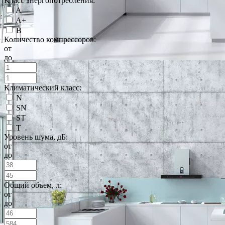
Класс энергопотребления:
A
A+
B
Количество компрессоров:
от
до
Климатический класс:
N
SN
ST
T
Уровень шума, дБ:
от
до
Общий объем, л:
от
до