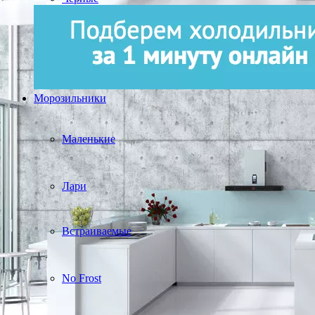
Морозильники
Маленькие
Лари
Встраиваемые
No Frost