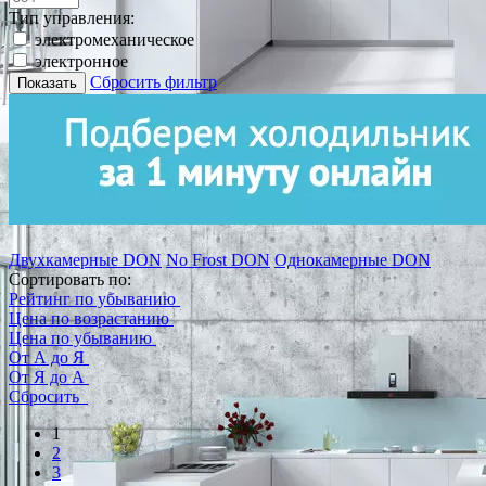
Тип управления:
электромеханическое
электронное
Сбросить фильтр
Показать
Двухкамерные DON
No Frost DON
Однокамерные DON
Сортировать по:
Рейтинг по убыванию
Цена по возрастанию
Цена по убыванию
От А до Я
От Я до А
Сбросить
1
2
3