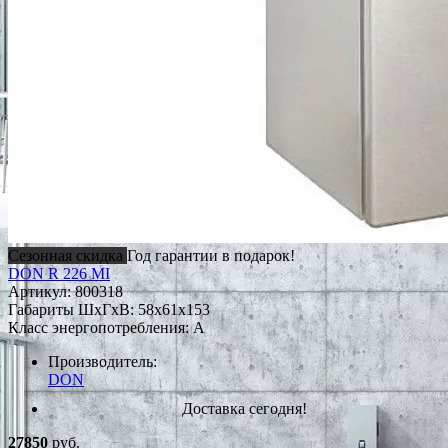
Сезонная скидка
Год гарантии в подарок!
DON R 226 MI
Артикул:
800318
Габариты ШxГxВ: 58x61x153
Класс энергопотребления: A
Производитель:
DON
Доставка сегодня!
27850
руб.