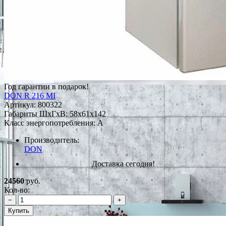
Год гарантии в подарок!
DON R 216 MI
Артикул:
800322
Габариты ШxГxВ: 58x61x142
Класс энергопотребления: A
Производитель:
DON
Доставка сегодня!
24560
руб.
Кол-во:
−
+
Купить