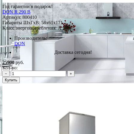
Год гарантии в подарок!
DON R 290 B
Артикул:
800410
Габариты ШxГxВ: 58x61x171
Класс энергопотребления: A
Производитель:
DON
Доставка сегодня!
25900
руб.
Кол-во:
−
+
Купить