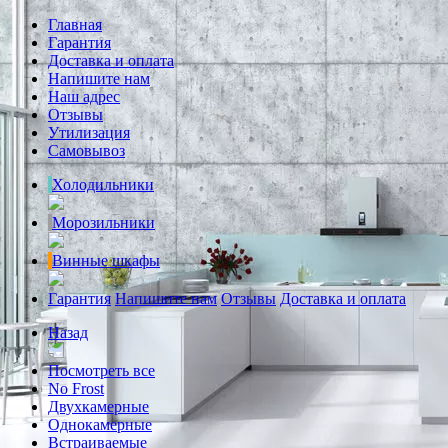
Главная
Гарантия
Доставка и оплата
Напишите нам
Наш адрес
Отзывы
Утилизация
Самовывоз
Холодильники
Морозильники
Винные шкафы
Гарантия
Напишите нам
Отзывы
Доставка и оплата
Назад
Посмотреть все
No Frost
Двухкамерные
Однокамерные
Встраиваемые