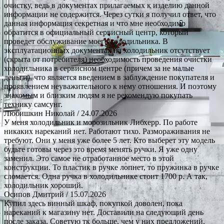
очистку, ведь в документах прилагаемых к изделию данной
информации не содержится. Через сутки я получил ответ, что
данная информация секретная и что мне необходимо
обратится в официальный сервисный центр, который
проведет обслуживание моего холодильника. В
эксплуатационных документах на холодильник отсутствует
(скрыта от потребителя) необходимость проведения очистки
холодильника в сервисном центре (причем за не малые
деньги), что является введением в заблуждение покупателя и
проявлением неуважительного к нему отношения. И поэтому
знакомым и близким людям я не рекомендую покупать
технику самсунг.
Любишкин Николай
/ 24.07.2026
У меня холодильник и морозильник Либхерр. По работе
никаких нареканий нет. Работают тихо. Размораживания не
требуют. Они у меня уже более 5 лет. Кто выберет эту модель
будьте готовы через это время менять ручки. Я уже одну
заменил. Это самое не отработанное место в этой
конструкции. То пластик в ручке лопнет, то пружинка в ручке
сломается. Одна ручка в холодильнике стоит 1700 р. А так,
холодильник хороший.
Осипов Дмитрий
/ 15.07.2026
Купил здесь винный шкаф, покупкой доволен, пока
нареканий к магазину нет. Доставили на следующий день
после заказа. Советую тк больше, чем у них предложений,