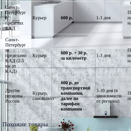
Санкт-
Петербург
П
в
Курьер
600 р.
1-3 дня
п
пределах
н
КАД
Санкт-
Петербург
за
П
600 р. + 30 р.
пределами
Курьер
1-3 дня
п
за километр
КАД (2-5
н
км от
КАД)
600 р. до
транспортной
Другие
3-10 дня (в
Курьер,
компании,
П
регионы
зависимости
самовывоз
далее по
п
России
от региона)
тарифам
компании
Похожие товары