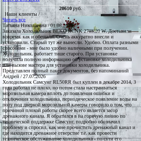
20610
руб.
Наши клиенты /
Читать все
Татьяна Николаевна
/ 01.08.2026
Заказала Холодильник BEKO RCNK 270K20 W. Доставили
вовремя. как и обещали. Очень аккуратно внесли и
установили. Старый тут же вынесли. Удобно. Оплата разными
способами - мне было удобно наличными при получении.
Холодильник. работает тише старого. При установке
получила полную информацию об установке холодильника
или вызове мастера для установки холодильника.
Представлен полный пакет документов, без напоминаний
Андрей
/ 27.07.2026
Холодильник Самсунг RL50RR был куплен в декабре 2014, 3
года работал не плохо, но потом стала настраиваться
морозильная камера вплоть до появления ошибки и
отключения холодильника, периодическое появление воды на
полу под дверкой морозильной камеры говорило о том, что
причиной плохой работы скорее всего является засор
дренажного канала. Я обратился в на горячую линию по
технической поддержке Самсунг, подробно обозначил
проблему и спросил, как мне прочистить дренажный канал и
где находится дренажное отверстие т.е. как провести
техническое обслуживание холодильника - по сути его