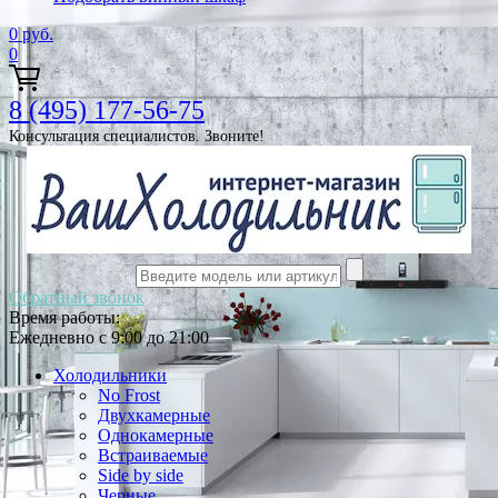
0
руб.
0
8 (495) 177-56-75
Консультация специалистов. Звоните!
Обратный звонок
Время работы:
Ежедневно с 9:00 до 21:00
Холодильники
No Frost
Двухкамерные
Однокамерные
Встраиваемые
Side by side
Черные