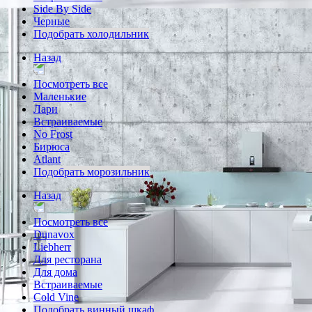
Side By Side
Черные
Подобрать холодильник
Назад
Посмотреть все
Маленькие
Лари
Встраиваемые
No Frost
Бирюса
Atlant
Подобрать морозильник
Назад
Посмотреть все
Dunavox
Liebherr
Для ресторана
Для дома
Встраиваемые
Cold Vine
Подобрать винный шкаф