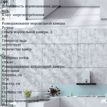
399
Возможность перевешивания двери
есть
Класс энергопотребления
B
Размораживание морозильной камеры
Ручное
Объем морозильной камеры, л
140
Генератор льда
отсутствует
Количество камер
2
Материал полок
стекло
Размораживание холодильной камеры
Капельная
Ширина, см
57.4
Высота, см
215
Глубина, см
61
Страна производитель
Россия