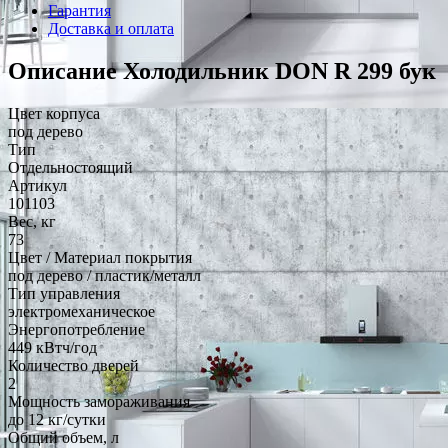
Гарантия
Доставка и оплата
Описание Холодильник DON R 299 бук
Цвет корпуса
под дерево
Тип
Отдельностоящий
Артикул
101103
Вес, кг
73
Цвет / Материал покрытия
под дерево / пластик/металл
Тип управления
электромеханическое
Энергопотребление
449 кВтч/год
Количество дверей
2
Мощность замораживания
до 12 кг/cутки
Общий объем, л