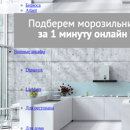
Бирюса
Atlant
Винные шкафы
Dunavox
Liebherr
Для ресторана
Для дома