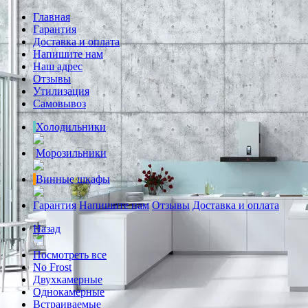
Главная
Гарантия
Доставка и оплата
Напишите нам
Наш адрес
Отзывы
Утилизация
Самовывоз
Холодильники
Морозильники
Винные шкафы
Гарантия
Напишите нам
Отзывы
Доставка и оплата
Назад
Посмотреть все
No Frost
Двухкамерные
Однокамерные
Встраиваемые