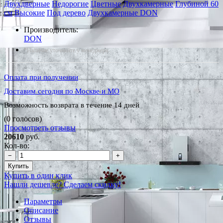
Двухдверные
Недорогие
Цветные
Двухкамерные
Глубиной 60
см
Высокие
Под дерево
Двухкамерные DON
Производитель:
DON
*Наличие уточняйте у менеджера
Оплата при получении
Доставим сегодня по Москве и МО
Возможность возврата в течение 14 дней
(0 голосов)
Просмотреть отзывы
20610
руб.
Кол-во:
−
+
Купить
Купить в один клик
Нашли дешевле? Сделаем скидку!
Параметры
Описание
Отзывы