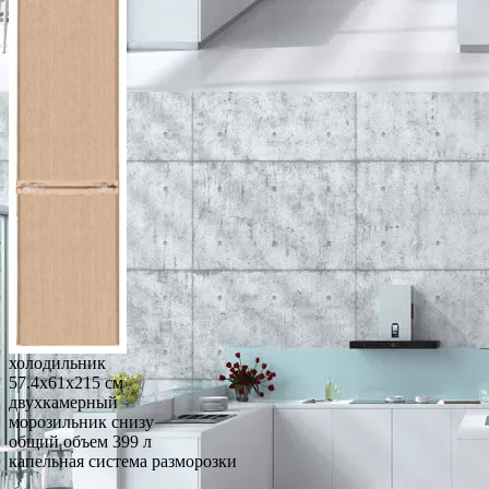
холодильник
57.4x61x215 см
двухкамерный
морозильник снизу
общий объем 399 л
капельная система разморозки