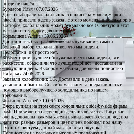
нигде не нашёл
Бурдасов Илья
/ 07.07.2026
Долго выбирали холодильник , сошлись на модели марки
hitachi, привезли в день заказа , с этого момента и до сих пор в
восторге, холодильник может буквально все ! Советую и этот
магазин и эту марку для покупки.
Кормышева Алена
/ 30.06.2026
Достоинства: быстрая доставка.обслуживание, самый
большой выбор холодильников что мы видели.
Недостатки: их просто нет.
Комментарии: лучшее обслуживание что мы видели, все
рассказали, объяснили что лучше подойдёт , доставили на
следующий день. Выбором магазина довольны полностью
Наталья
/ 24.06.2026
Заказали холодильник LG. Доставили в день заказа,
установили быстро. Спасибо магазину за оперативность и
помощь в выборе лучшего холодильника по нашем
требования.
Филипов Андрей
/ 19.06.2026
Вчера купили на этом сайте холодильник side-by-side фирмы
bosh. Привезли на следующий день после заказа. Покупкой
очень довольны, как мы хотели выкидывает в стакан лед под
напитки разных размеров и цвет очень подошел под нашу
кухню. Советуем данный магазин для покупок.
Подписаться на рассылку выгодных предложений