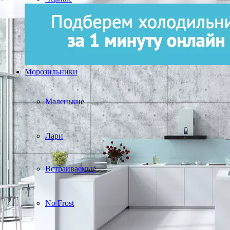
Морозильники
Маленькие
Лари
Встраиваемые
No Frost