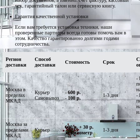
набор документов, а именно: счет фактуру, кассовый
чек, гарантийный талон или сервисную книгу.
Гарантия качественной установки
Если вам требуется установка техники, наши
проверенные партнеры всегда готовы помочь вам в
этом. Качество гарантированно долгими годами
сотрудничества.
Регион
Способ
С
Стоимость
Срок
доставки
доставки
о
-
п
Москва в
н
Курьер
-
600 р.
пределах
1-3 дня
-
Самовывоз
-
100 р.
МКАД
п
н
и
Москва за
П
600 р. + 30 р.
пределами
Курьер
1-3 дня
п
за километр
МКАД
н