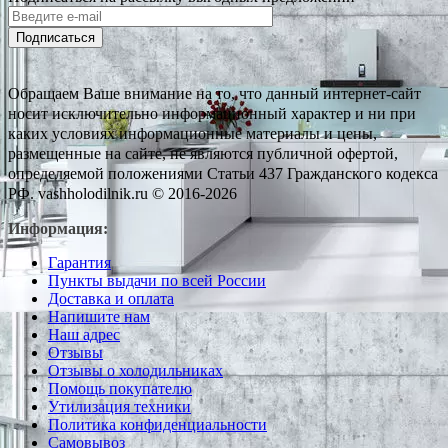
Подписаться
Обращаем Ваше внимание на то, что данный интернет-сайт
носит исключительно информационный характер и ни при
каких условиях информационные материалы и цены,
размещенные на сайте, не являются публичной офертой,
определяемой положениями Статьи 437 Гражданского кодекса
РФ. vashholodilnik.ru © 2016-2026
Информация:
Гарантия
Пункты выдачи по всей России
Доставка и оплата
Напишите нам
Наш адрес
Отзывы
Отзывы о холодильниках
Помощь покупателю
Утилизация техники
Политика конфиденциальности
Самовывоз