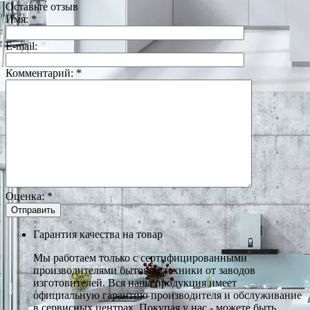
Оставьте отзыв
Имя:
*
E-mail:
Комментарий:
*
Оценка:
*
Гарантия качества на товар
Мы работаем только с сертифицированными
производителями бытовой техники от заводов
изготовителей. Вся наша продукция имеет
официальную гарантию производителя и обслуживание
в сервисных центрах. Покупая у нас - можете быть