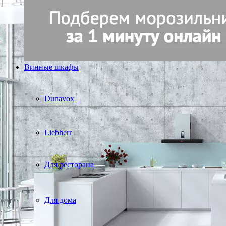
Винные шкафы
Dunavox
Liebherr
Для ресторана
Для дома