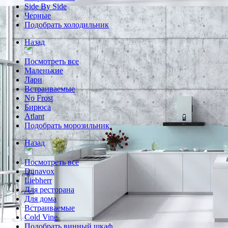
Side By Side
Черные
Подобрать холодильник
Назад
Посмотреть все
Маленькие
Лари
Встраиваемые
No Frost
Бирюса
Atlant
Подобрать морозильник
Назад
Посмотреть все
Dunavox
Liebherr
Для ресторана
Для дома
Встраиваемые
Cold Vine
Подобрать винный шкаф