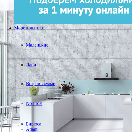
Морозильники
Маленькие
Лари
Встраиваемые
No Frost
Бирюса
Atlant