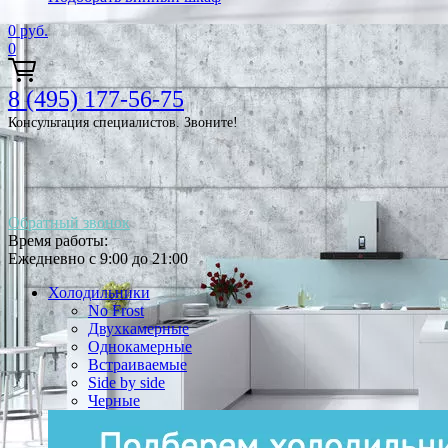
0
руб.
0
8 (495) 177-56-75
Консультация специалистов. Звоните!
Обратный звонок
Время работы:
Ежедневно с 9:00 до 21:00
Холодильники
No Frost
Двухкамерные
Однокамерные
Встраиваемые
Side by side
Черные