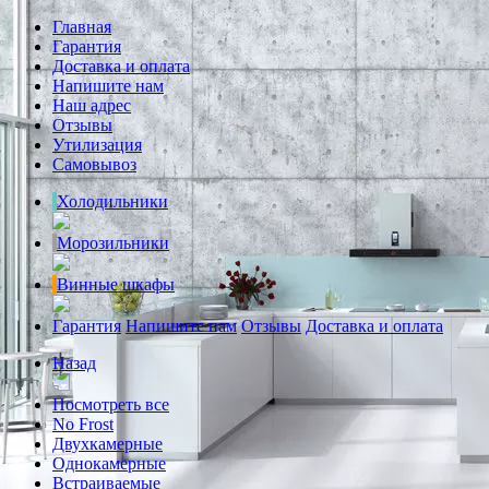
Главная
Гарантия
Доставка и оплата
Напишите нам
Наш адрес
Отзывы
Утилизация
Самовывоз
Холодильники
Морозильники
Винные шкафы
Гарантия
Напишите нам
Отзывы
Доставка и оплата
Назад
Посмотреть все
No Frost
Двухкамерные
Однокамерные
Встраиваемые