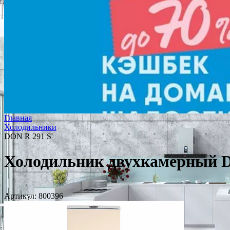
Главная
Холодильники
DON R 291 S
Холодильник двухкамерный D
Артикул:
800396