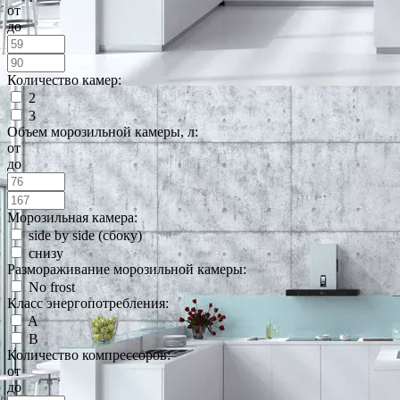
от
до
Количество камер:
2
3
Объем морозильной камеры, л:
от
до
Морозильная камера:
side by side (сбоку)
снизу
Размораживание морозильной камеры:
No frost
Класс энергопотребления:
A
B
Количество компрессоров:
от
до