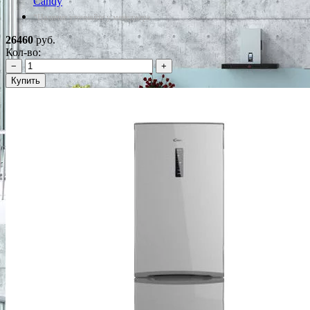
Candy
*Наличие уточняйте у менеджера
26460
руб.
Кол-во:
−
+
Купить