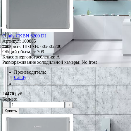
Candy CKBN 6200 DI
Артикул:
100885
Габариты ШxГxВ: 60x60x200
Общий объем, л: 309
Класс энергопотребления: A
Размораживание холодильной камеры: No frost
Производитель:
Candy
*Наличие уточняйте у менеджера
24470
руб.
Кол-во:
−
+
Купить