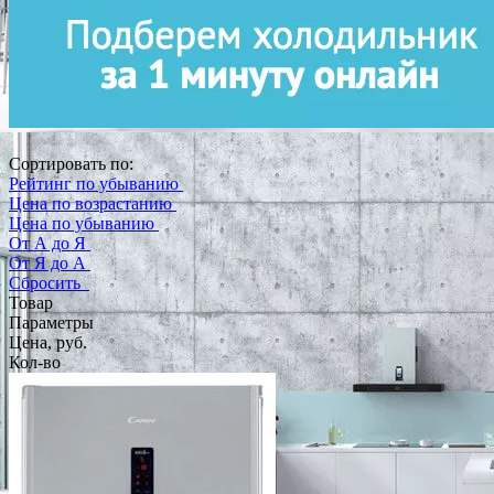
Сортировать по:
Рейтинг по убыванию
Цена по возрастанию
Цена по убыванию
От А до Я
От Я до А
Сбросить
Товар
Параметры
Цена, руб.
Кол-во