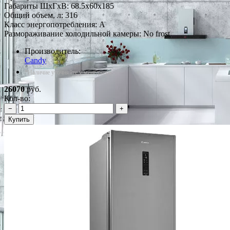
Габариты ШxГxВ: 68.5x60x185
Общий объем, л: 316
Класс энергопотребления: A
Размораживание холодильной камеры: No frost
Производитель:
Candy
*Наличие уточняйте у менеджера
26070
руб.
Кол-во:
−
+
Купить