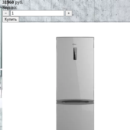
31960
руб.
Кол-во:
−
+
Купить