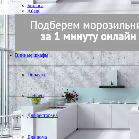
Бирюса
Atlant
Винные шкафы
Dunavox
Liebherr
Для ресторана
Для дома