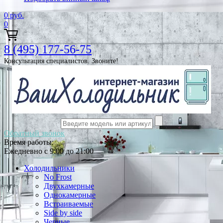
0
руб.
0
8 (495) 177-56-75
Консультация специалистов. Звоните!
Обратный звонок
Время работы:
Ежедневно с 9:00 до 21:00
Холодильники
No Frost
Двухкамерные
Однокамерные
Встраиваемые
Side by side
Черные