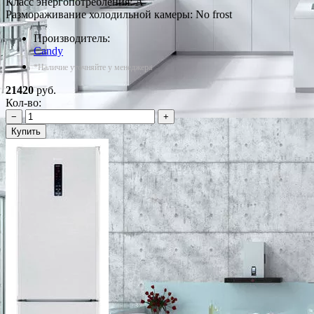
Класс энергопотребления: A
Размораживание холодильной камеры: No frost
Производитель:
Candy
*Наличие уточняйте у менеджера
21420
руб.
Кол-во:
−
+
Купить