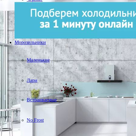
Морозильники
Маленькие
Лари
Встраиваемые
No Frost