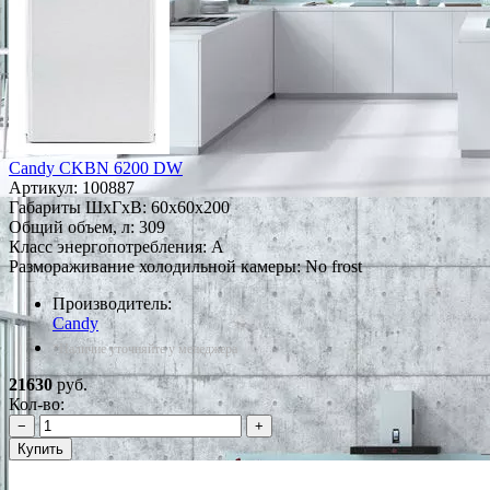
Candy CKBN 6200 DW
Артикул:
100887
Габариты ШxГxВ: 60x60x200
Общий объем, л: 309
Класс энергопотребления: A
Размораживание холодильной камеры: No frost
Производитель:
Candy
*Наличие уточняйте у менеджера
21630
руб.
Кол-во:
−
+
Купить