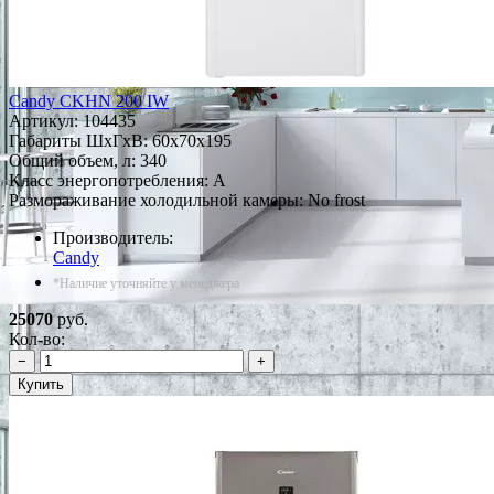
Candy CKHN 200 IW
Артикул:
104435
Габариты ШxГxВ: 60x70x195
Общий объем, л: 340
Класс энергопотребления: A
Размораживание холодильной камеры: No frost
Производитель:
Candy
*Наличие уточняйте у менеджера
25070
руб.
Кол-во:
−
+
Купить