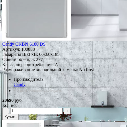
Candy CKBN 6180 DS
Артикул:
100883
Габариты ШxГxВ: 60x60x185
Общий объем, л: 277
Класс энергопотребления: A
Размораживание холодильной камеры: No frost
Производитель:
Candy
*Наличие уточняйте у менеджера
20690
руб.
Кол-во:
−
+
Купить