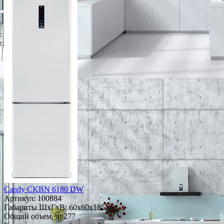
Candy CKBN 6180 DW
Артикул:
100884
Габариты ШxГxВ: 60x60x185
Общий объем, л: 277