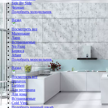
Side By Side
Черные
Подобрать холодильник
Назад
Посмотреть все
Маленькие
Лари
Встраиваемые
No Frost
Бирюса
Atlant
Подобрать морозильник
Назад
Посмотреть все
Dunavox
Liebherr
Для ресторана
Для дома
Встраиваемые
Cold Vine
Подобрать винный шкаф