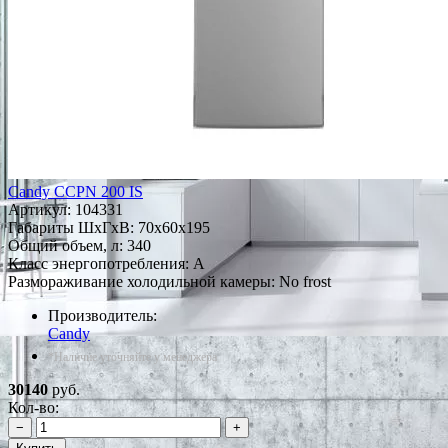
Candy CCPN 200 IS
Артикул:
104331
Габариты ШxГxВ: 70x60x195
Общий объем, л: 340
Класс энергопотребления: A
Размораживание холодильной камеры: No frost
Производитель:
Candy
*Наличие уточняйте у менеджера
30140
руб.
Кол-во:
−
+