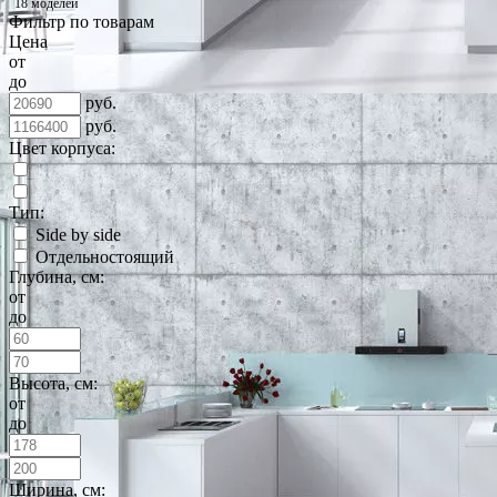
18 моделей
Фильтр по товарам
Цена
от
до
руб.
руб.
Цвет корпуса:
Тип:
Side by side
Отдельностоящий
Глубина, см:
от
до
Высота, см:
от
до
Ширина, см: