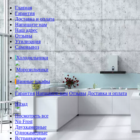
Главная
Гарантия
Доставка и оплата
Напишите нам
Наш адрес
Отзывы
Утилизация
Самовывоз
Холодильники
Морозильники
Винные шкафы
Гарантия
Напишите нам
Отзывы
Доставка и оплата
Назад
Посмотреть все
No Frost
Двухкамерные
Однокамерные
Встраиваемые