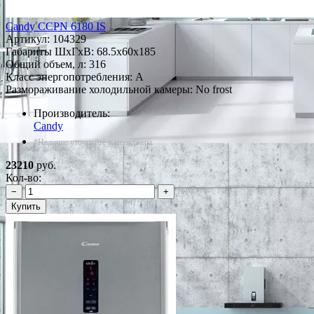
Candy CCPN 6180 IS
Артикул:
104329
Габариты ШxГxВ: 68.5x60x185
Общий объем, л: 316
Класс энергопотребления: A
Размораживание холодильной камеры: No frost
Производитель:
Candy
*Наличие уточняйте у менеджера
23210
руб.
Кол-во:
−
+
Купить