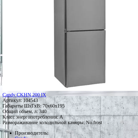
Candy CKHN 200 IX
Артикул:
104543
Габариты ШxГxВ: 70x60x195
Общий объем, л: 340
Класс энергопотребления: A
Размораживание холодильной камеры: No frost
Производитель: