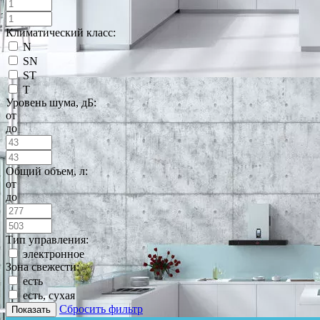
Климатический класс:
N
SN
ST
T
Уровень шума, дБ:
от
до
Общий объем, л:
от
до
Тип управления:
электронное
Зона свежести:
есть
есть, сухая
Сбросить фильтр
Показать