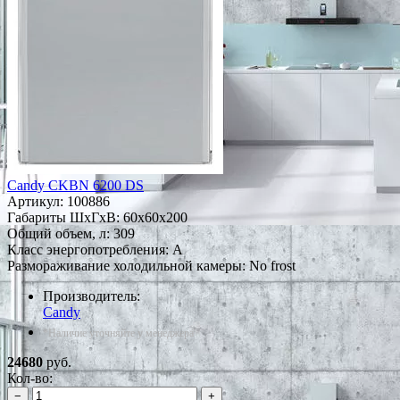
Candy CKBN 6200 DS
Артикул:
100886
Габариты ШxГxВ: 60x60x200
Общий объем, л: 309
Класс энергопотребления: A
Размораживание холодильной камеры: No frost
Производитель:
Candy
*Наличие уточняйте у менеджера
24680
руб.
Кол-во:
−
+