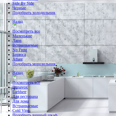
Side By Side
Черные
Подобрать холодильник
Назад
Посмотреть все
Маленькие
Лари
Встраиваемые
No Frost
Бирюса
Atlant
Подобрать морозильник
Назад
Посмотреть все
Dunavox
Liebherr
Для ресторана
Для дома
Встраиваемые
Cold Vine
Подобрать винный шкаф