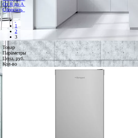
От Я до А
Сбросить
1
2
3
Товар
Параметры
Цена, руб.
Кол-во