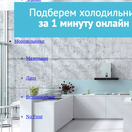
Морозильники
Маленькие
Лари
Встраиваемые
No Frost