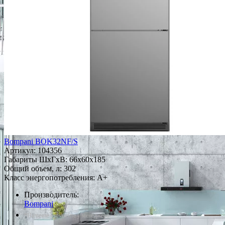
Bompani BOK32NF/S
Артикул:
104356
Габариты ШxГxВ: 66x60x185
Общий объем, л: 302
Класс энергопотребления: A+
Производитель:
Bompani
*Наличие уточняйте у менеджера