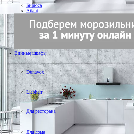
Бирюса
Atlant
Винные шкафы
Dunavox
Liebherr
Для ресторана
Для дома