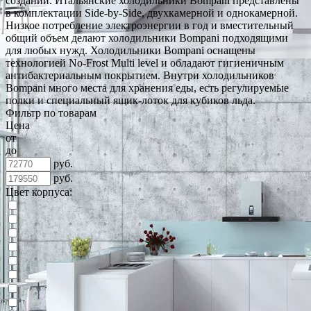
создании. Итальянские холодильники Bompani представлены
в комплектации Side-by-Side, двухкамерной и однокамерной.
Низкое потребление электроэнергии в год и вместительный
общий объем делают холодильники Bompani подходящими
для любых нужд. Холодильники Bompani оснащены
технологией No-Frost Multi level и обладают гигиеничным
антибактериальным покрытием. Внутри холодильников
Bompani много места для хранения еды, есть регулируемые
полки и специальный ящик-лоток для кубиков льда.
Фильтр по товарам
Цена
от
до
руб.
руб.
Цвет корпуса: