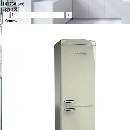
141750
руб.
Кол-во:
−
+
Купить