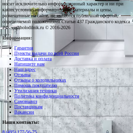
носит исключительно информационный характер и ни при
каких условиях информационные материалы и цены,
размещенные на сайте, не являются публичной офертой,
определяемой положениями Статьи 437 Гражданского кодекса
РФ. vashholodilnik.ru © 2016-2026
Информация:
Гарантия
Пункты выдачи по всей России
Доставка и оплата
Напишите нам
Наш адрес
Отзывы
Отзывы о холодильниках
Помощь покупателю
Утилизация техники
Политика конфиденциальности
Самовывоз
Поставщикам
Вакансии
Наши контакты:
8 (495) 177-56-75