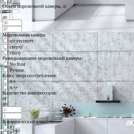
2
Объем морозильной камеры, л:
от
до
Морозильная камера:
отсутствует
сверху
снизу
Размораживание морозильной камеры:
No frost
Ручное
Класс энергопотребления:
A+
A++
Количество компрессоров:
от
до
Климатический класс:
ST
T