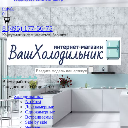
0
руб.
0
8 (495) 177-56-75
Консультация специалистов. Звоните!
Обратный звонок
Время работы:
Ежедневно с 9:00 до 21:00
Холодильники
No Frost
Двухкамерные
Однокамерные
Встраиваемые
Side by side
Черные