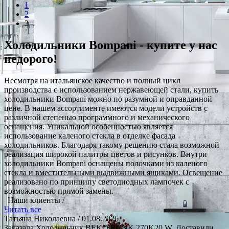
1
2
3
Холодильники Bompani - купите у нас
недорого!
Несмотря на итальянское качество и полный цикл
производства с использованием нержавеющей стали, купить
холодильники Bompani можно по разумной и оправданной
цене. В нашем ассортименте имеются модели устройств с
различной степенью программного и механического
оснащения. Уникальной особенностью является
использование каленого стекла в отделке фасада
холодильников. Благодаря такому решению стала возможной
реализация широкой палитры цветов и рисунков. Внутри
холодильники Bompani оснащены полочками из каленого
стекла и вместительными выдвижными ящиками. Освещение
реализовано по принципу светодиодных лампочек с
возможностью прямой замены.
Наши клиенты /
Читать все
Татьяна Николаевна
/ 01.08.2026
Заказала Холодильник BEKO RCNK 270K20 W. Доставили