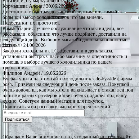
магазин и эту марку для покупки.
Кормышева Алена
/ 30.06.2026
Достоинства: быстрая доставка.обслуживание, самый
большой выбор холодильников что мы видели.
Недостатки: их просто нет.
Комментарии: лучшее обслуживание что мы видели, все
рассказали, объяснили что лучше подойдёт , доставили на
следующий день. Выбором магазина довольны полностью
Наталья
/ 24.06.2026
Заказали холодильник LG. Доставили в день заказа,
установили быстро. Спасибо магазину за оперативность и
помощь в выборе лучшего холодильника по нашем
требования.
Филипов Андрей
/ 19.06.2026
Вчера купили на этом сайте холодильник side-by-side фирмы
bosh. Привезли на следующий день после заказа. Покупкой
очень довольны, как мы хотели выкидывает в стакан лед под
напитки разных размеров и цвет очень подошел под нашу
кухню. Советуем данный магазин для покупок.
Подписаться на рассылку выгодных предложений
Подписаться
Обращаем Ваше внимание на то, что данный интернет-сайт