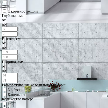
Тип:
Отдельностоящий
Глубина, см:
от
до
Высота, см:
от
до
Ширина, см:
от
до
Размораживание холодильной камеры:
No frost
Капельная
Количество камер:
1