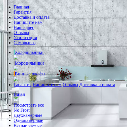
Главная
Гарантия
Доставка и оплата
Напишите нам
Наш адрес
Отзывы
Утилизация
Самовывоз
Холодильники
Морозильники
Винные шкафы
Гарантия
Напишите нам
Отзывы
Доставка и оплата
Назад
Посмотреть все
No Frost
Двухкамерные
Однокамерные
Встраиваемые