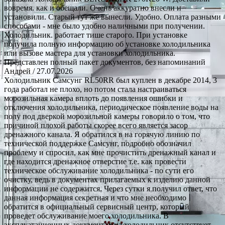
вовремя. как и обещали. Очень аккуратно внесли и
установили. Старый тут же вынесли. Удобно. Оплата разными
способами - мне было удобно наличными при получении.
Холодильник. работает тише старого. При установке
получила полную информацию об установке холодильника
или вызове мастера для установки холодильника.
Представлен полный пакет документов, без напоминаний
Андрей
/ 27.07.2026
Холодильник Самсунг RL50RR был куплен в декабре 2014, 3
года работал не плохо, но потом стала настраиваться
морозильная камера вплоть до появления ошибки и
отключения холодильника, периодическое появление воды на
полу под дверкой морозильной камеры говорило о том, что
причиной плохой работы скорее всего является засор
дренажного канала. Я обратился в на горячую линию по
технической поддержке Самсунг, подробно обозначил
проблему и спросил, как мне прочистить дренажный канал и
где находится дренажное отверстие т.е. как провести
техническое обслуживание холодильника - по сути его
очистку, ведь в документах прилагаемых к изделию данной
информации не содержится. Через сутки я получил ответ, что
данная информация секретная и что мне необходимо
обратится в официальный сервисный центр, который
проведет обслуживание моего холодильника. В
эксплуатационных документах на холодильник отсутствует