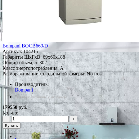
Bompani BOCB669/D
Артикул:
104215
Габариты ШxГxВ: 69x60x188
Общий объем, л: 302
Класс энергопотребления: A+
Размораживание холодильной камеры: No frost
Производитель:
Bompani
*Наличие уточняйте у менеджера
179550
руб.
Кол-во:
−
+
Купить