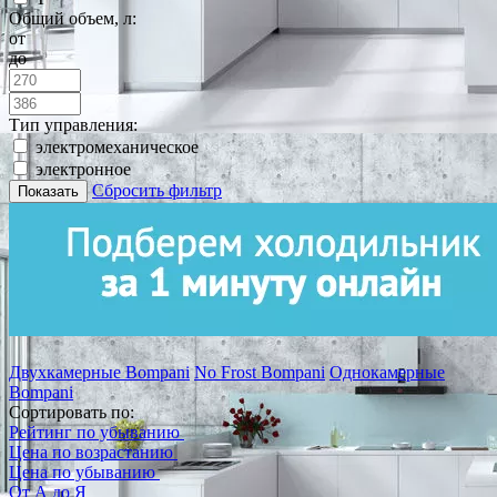
Общий объем, л:
от
до
Тип управления:
электромеханическое
электронное
Сбросить фильтр
Показать
Двухкамерные Bompani
No Frost Bompani
Однокамерные
Bompani
Сортировать по:
Рейтинг по убыванию
Цена по возрастанию
Цена по убыванию
От А до Я