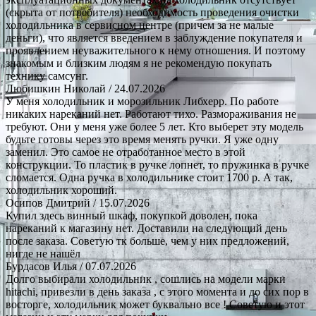
(скрыта от потребителя) необходимость проведения очистки
холодильника в сервисном центре (причем за не малые
деньги), что является введением в заблуждение покупателя и
проявлением неуважительного к нему отношения. И поэтому
знакомым и близким людям я не рекомендую покупать
технику самсунг.
Любишкин Николай
/ 24.07.2026
У меня холодильник и морозильник Либхерр. По работе
никаких нареканий нет. Работают тихо. Размораживания не
требуют. Они у меня уже более 5 лет. Кто выберет эту модель
будьте готовы через это время менять ручки. Я уже одну
заменил. Это самое не отработанное место в этой
конструкции. То пластик в ручке лопнет, то пружинка в ручке
сломается. Одна ручка в холодильнике стоит 1700 р. А так,
холодильник хороший.
Осипов Дмитрий
/ 15.07.2026
Купил здесь винный шкаф, покупкой доволен, пока
нареканий к магазину нет. Доставили на следующий день
после заказа. Советую тк больше, чем у них предложений,
нигде не нашёл
Бурдасов Илья
/ 07.07.2026
Долго выбирали холодильник , сошлись на модели марки
hitachi, привезли в день заказа , с этого момента и до сих пор в
восторге, холодильник может буквально все ! Советую и этот