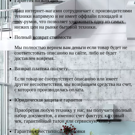
Гарантия низких цен
Наш интернет-магазин сотрудничает с производителями
техники напрямую и не имеет оффлайн площадей и
шоу-румов, что позволяет удерживать одну из самых
низких цен на рынке бытовой техники.
Полный возврат стоимости
Мы полностью вернем вам деньги если товар будет не
соответстовать описанию на сайте, либо не будет
доставлен вовремя.
Возврат платежа по счету
Если товар не соотвутствует описанию или имеет
другие несоответствия, мы возвращаем средства на счет,
с которого производилась оплата.
Юридическая защита и гарантия
Приобретая любую технику у нас, вы получаете полный
набор документов, а именно: счет фактуру, кассовый
чек, гарантийный талон или сервисную книгу.
Гарантия качественной установки