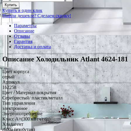
Купить
Купить в один клик
Нашли дешевле? Сделаем скидку!
Параметры
Описание
Отзывы
Гарантия
Доставка и оплата
Описание Холодильник Atlant 4624-181
Цвет корпуса
серый
Артикул
162258
Цвет / Материал покрытия
Серебристый/ пластик/металл
Тип управления
электронное
Энергопотребление
Класс A+(300 кВтч/год)
Хладагент
r600a (изобутан)