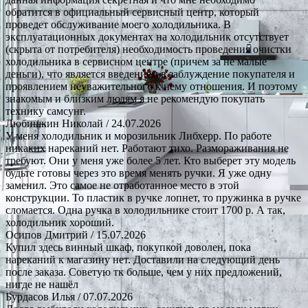
обратится в официальный сервисный центр, который
проведет обслуживание моего холодильника. В
эксплуатационных документах на холодильник отсутствует
(скрыта от потребителя) необходимость проведения очистки
холодильника в сервисном центре (причем за не малые
деньги), что является введением в заблуждение покупателя и
проявлением неуважительного к нему отношения. И поэтому
знакомым и близким людям я не рекомендую покупать
технику самсунг.
Любишкин Николай
/ 24.07.2026
У меня холодильник и морозильник Либхерр. По работе
никаких нареканий нет. Работают тихо. Размораживания не
требуют. Они у меня уже более 5 лет. Кто выберет эту модель
будьте готовы через это время менять ручки. Я уже одну
заменил. Это самое не отработанное место в этой
конструкции. То пластик в ручке лопнет, то пружинка в ручке
сломается. Одна ручка в холодильнике стоит 1700 р. А так,
холодильник хороший.
Осипов Дмитрий
/ 15.07.2026
Купил здесь винный шкаф, покупкой доволен, пока
нареканий к магазину нет. Доставили на следующий день
после заказа. Советую тк больше, чем у них предложений,
нигде не нашёл
Бурдасов Илья
/ 07.07.2026