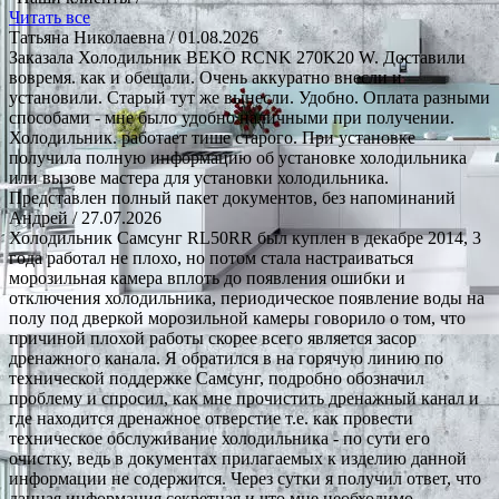
Читать все
Татьяна Николаевна
/ 01.08.2026
Заказала Холодильник BEKO RCNK 270K20 W. Доставили
вовремя. как и обещали. Очень аккуратно внесли и
установили. Старый тут же вынесли. Удобно. Оплата разными
способами - мне было удобно наличными при получении.
Холодильник. работает тише старого. При установке
получила полную информацию об установке холодильника
или вызове мастера для установки холодильника.
Представлен полный пакет документов, без напоминаний
Андрей
/ 27.07.2026
Холодильник Самсунг RL50RR был куплен в декабре 2014, 3
года работал не плохо, но потом стала настраиваться
морозильная камера вплоть до появления ошибки и
отключения холодильника, периодическое появление воды на
полу под дверкой морозильной камеры говорило о том, что
причиной плохой работы скорее всего является засор
дренажного канала. Я обратился в на горячую линию по
технической поддержке Самсунг, подробно обозначил
проблему и спросил, как мне прочистить дренажный канал и
где находится дренажное отверстие т.е. как провести
техническое обслуживание холодильника - по сути его
очистку, ведь в документах прилагаемых к изделию данной
информации не содержится. Через сутки я получил ответ, что
данная информация секретная и что мне необходимо