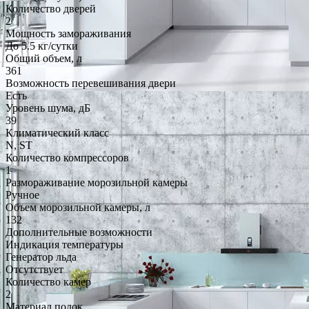
Количество дверей
2
Мощность замораживания
До 5.5 кг/cутки
Общий объем, л
361
Возможность перевешивания двери
Есть
Уровень шума, дБ
39
Климатический класс
N, ST
Количество компрессоров
1
Размораживание морозильной камеры
Ручное
Объем морозильной камеры, л
132
Дополнительные возможности
Индикация температуры
Генератор льда
Отсутствует
Количество камер
2
Материал полок