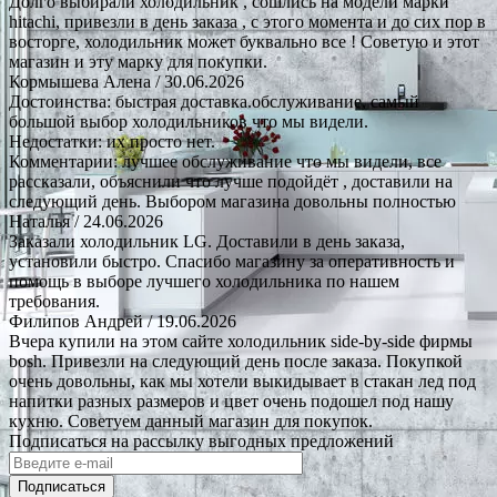
Долго выбирали холодильник , сошлись на модели марки
hitachi, привезли в день заказа , с этого момента и до сих пор в
восторге, холодильник может буквально все ! Советую и этот
магазин и эту марку для покупки.
Кормышева Алена
/ 30.06.2026
Достоинства: быстрая доставка.обслуживание, самый
большой выбор холодильников что мы видели.
Недостатки: их просто нет.
Комментарии: лучшее обслуживание что мы видели, все
рассказали, объяснили что лучше подойдёт , доставили на
следующий день. Выбором магазина довольны полностью
Наталья
/ 24.06.2026
Заказали холодильник LG. Доставили в день заказа,
установили быстро. Спасибо магазину за оперативность и
помощь в выборе лучшего холодильника по нашем
требования.
Филипов Андрей
/ 19.06.2026
Вчера купили на этом сайте холодильник side-by-side фирмы
bosh. Привезли на следующий день после заказа. Покупкой
очень довольны, как мы хотели выкидывает в стакан лед под
напитки разных размеров и цвет очень подошел под нашу
кухню. Советуем данный магазин для покупок.
Подписаться на рассылку выгодных предложений
Подписаться