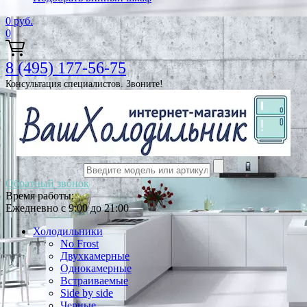
0
руб.
0
8 (495) 177-56-75
Консультация специалистов. Звоните!
Обратный звонок
Время работы:
Ежедневно с 9:00 до 21:00
Холодильники
No Frost
Двухкамерные
Однокамерные
Встраиваемые
Side by side
Черные