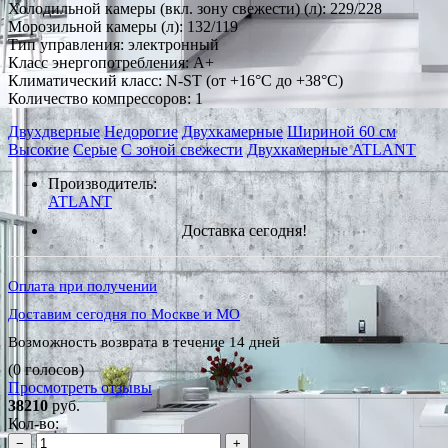
Холодильной камеры (вкл. зону свежести) (л): 229/228
Морозильной камеры (л): 132/119
Тип управления: электронный
Класс энергопотребления: A+
Климатический класс: N-ST (от +16°С до +38°С)
Количество компрессоров: 1
Двухдверные
Недорогие
Двухкамерные
Шириной 60 см
Высокие
Серые
С зоной свежести
Двухкамерные ATLANT
Производитель:
ATLANT
Доставка сегодня!
Оплата при получении
Доставим сегодня по Москве и МО
Возможность возврата в течение 14 дней
(0 голосов)
Просмотреть отзывы
38210
руб.
Кол-во:
−
+