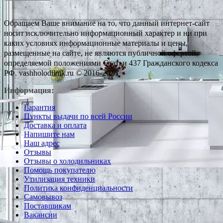
Обращаем Ваше внимание на то, что данный интернет-сайт
носит исключительно информационный характер и ни при
каких условиях информационные материалы и цены,
размещенные на сайте, не являются публичной офертой,
определяемой положениями Статьи 437 Гражданского кодекса
РФ. vashholodilnik.ru © 2016-2026
Информация:
Гарантия
Пункты выдачи по всей России
Доставка и оплата
Напишите нам
Наш адрес
Отзывы
Отзывы о холодильниках
Помощь покупателю
Утилизация техники
Политика конфиденциальности
Самовывоз
Поставщикам
Вакансии