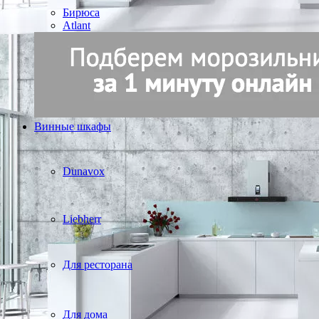
Бирюса
Atlant
Винные шкафы
Dunavox
Liebherr
Для ресторана
Для дома