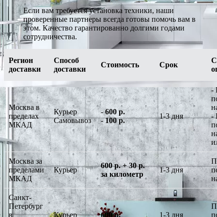
Если вам требуется установка техники, наши
проверенные партнеры всегда готовы помочь вам в
этом. Качество гарантированно долгими годами
сотрудничества.
Регион
Способ
С
Стоимость
Срок
доставки
доставки
о
-
п
Москва в
н
Курьер
-
600 р.
пределах
1-3 дня
-
Самовывоз
-
100 р.
МКАД
п
н
и
Москва за
П
600 р. + 30 р.
пределами
Курьер
1-3 дня
п
за километр
МКАД
н
Санкт-
Петербург
П
в
Курьер
600 р.
1-3 дня
п