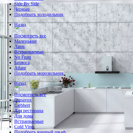
Side By Side
Черные
Подобрать холодильник
Назад
Посмотреть все
Маленькие
Лари
Встраиваемые
No Frost
Бирюса
Atlant
Подобрать морозильник
Назад
Посмотреть все
Dunavox
Liebherr
Для ресторана
Для дома
Встраиваемые
Cold Vine
Подобрать винный шкаф