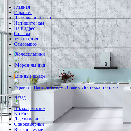
Главная
Гарантия
Доставка и оплата
Напишите нам
Наш адрес
Отзывы
Утилизация
Самовывоз
Холодильники
Морозильники
Винные шкафы
Гарантия
Напишите нам
Отзывы
Доставка и оплата
Назад
Посмотреть все
No Frost
Двухкамерные
Однокамерные
Встраиваемые