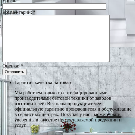
E-mail:
Комментарий:
*
Оценка:
*
Гарантия качества на товар
Мы работаем только с сертифицированными
производителями бытовой техники от заводов
изготовителей. Вся наша продукция имеет
официальную гарантию производителя и обслуживание
в сервисных центрах. Покупая у нас - можете быть
уверенны в качестве предоставляемой продукции и
услуг.