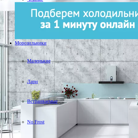
Морозильники
Маленькие
Лари
Встраиваемые
No Frost