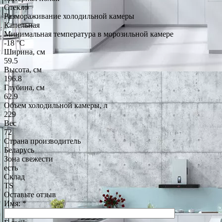
Стекло
Размораживание холодильной камеры
Капельная
Минимальная температура в морозильной камере
-18 °C
Ширина, см
59.5
Высота, см
196.8
Глубина, см
62.9
Объем холодильной камеры, л
229
Вес
72
Страна производитель
Беларусь
Зона свежести
есть
Склад
TS
Оставьте отзыв
Имя:
*