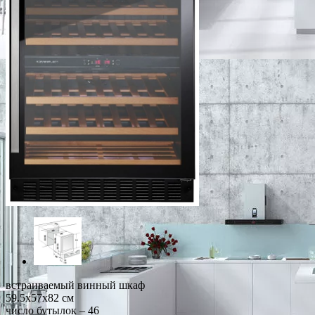
встраиваемый винный шкаф
59.5x57x82 см
число бутылок – 46