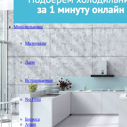
Морозильники
Маленькие
Лари
Встраиваемые
No Frost
Бирюса
Atlant