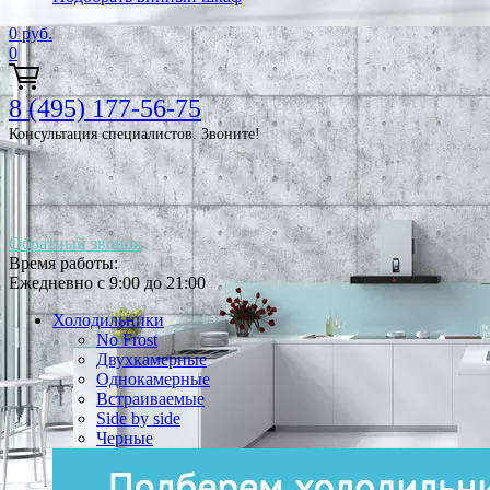
0
руб.
0
8 (495) 177-56-75
Консультация специалистов. Звоните!
Обратный звонок
Время работы:
Ежедневно с 9:00 до 21:00
Холодильники
No Frost
Двухкамерные
Однокамерные
Встраиваемые
Side by side
Черные