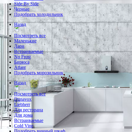
Side By Side
Черные
Подобрать холодильник
Назад
Посмотреть все
Маленькие
Лари
Встраиваемые
No Frost
Бирюса
Atlant
Подобрать морозильник
Назад
Посмотреть все
Dunavox
Liebherr
Для ресторана
Для дома
Встраиваемые
Cold Vine
Подобрать винный шкаф