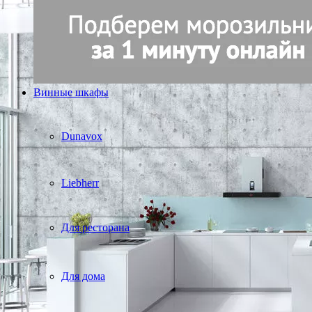
Винные шкафы
Dunavox
Liebherr
Для ресторана
Для дома