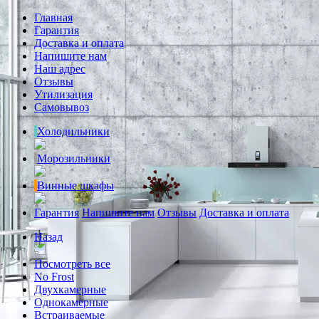
Главная
Гарантия
Доставка и оплата
Напишите нам
Наш адрес
Отзывы
Утилизация
Самовывоз
Холодильники
Морозильники
Винные шкафы
Гарантия
Напишите нам
Отзывы
Доставка и оплата
Назад
Посмотреть все
No Frost
Двухкамерные
Однокамерные
Встраиваемые