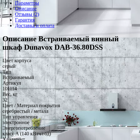
Параметры
Описание
Отзывы (2)
Гарантия
Доставка и оплата
Описание Встраиваемый винный
шкаф Dunavox DAB-36.80DSS
Цвет корпуса
серый
Тип
Встраиваемый
Артикул
101114
Вес, кг
32
Цвет / Материал покрытия
серебристый / металл
Тип управления
электронное
Энергопотребление
класс A (140 кВтч/год)
Хладагент