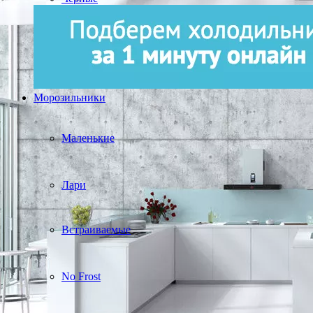
Морозильники
Маленькие
Лари
Встраиваемые
No Frost