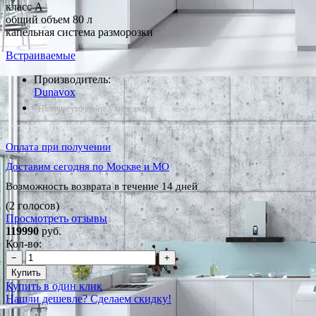
класс A
общий объем 80 л
капельная система разморозки
Встраиваемые
Производитель:
Dunavox
*Наличие уточняйте у менеджера
Оплата при получении
Доставим сегодня по Москве и МО
Возможность возврата в течение 14 дней
(2 голосов)
Просмотреть отзывы
119990
руб.
Кол-во:
−
+
Купить
Купить в один клик
Нашли дешевле? Сделаем скидку!