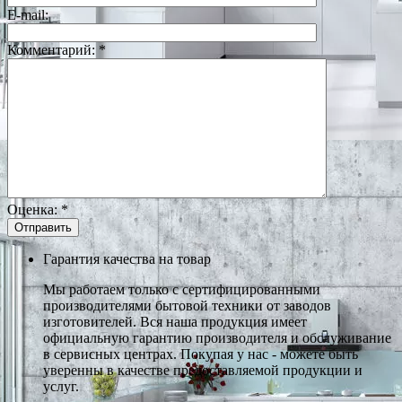
E-mail:
Комментарий:
*
Оценка:
*
Гарантия качества на товар
Мы работаем только с сертифицированными
производителями бытовой техники от заводов
изготовителей. Вся наша продукция имеет
официальную гарантию производителя и обслуживание
в сервисных центрах. Покупая у нас - можете быть
уверенны в качестве предоставляемой продукции и
услуг.