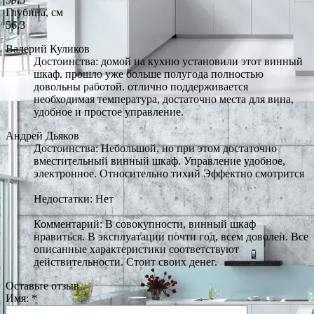
Глубина, см
56.3
Валерий Куликов
Достоинства: домой на кухню установили этот винный
шкаф. прошло уже больше полугода полностью
довольны работой. отлично поддерживается
необходимая температура, достаточно места для вина,
удобное и простое управление.
Андрей Дьяков
Достоинства: Небольшой, но при этом достаточно
вместительный винный шкаф. Управление удобное,
электронное. Относительно тихий Эффектно смотрится
Недостатки: Нет
Комментарий: В совокупности, винный шкаф
нравиться. В эксплуатации почти год, всем доволен. Все
описанные характеристики соответствуют
действительности. Стоит своих денег.
Оставьте отзыв
Имя:
*