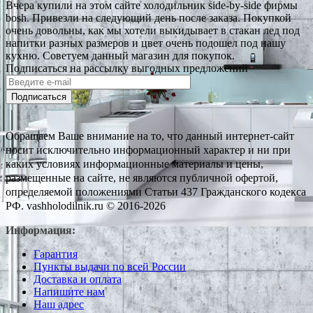
Вчера купили на этом сайте холодильник side-by-side фирмы
bosh. Привезли на следующий день после заказа. Покупкой
очень довольны, как мы хотели выкидывает в стакан лед под
напитки разных размеров и цвет очень подошел под нашу
кухню. Советуем данный магазин для покупок.
Подписаться на рассылку выгодных предложений
Подписаться
Обращаем Ваше внимание на то, что данный интернет-сайт
носит исключительно информационный характер и ни при
каких условиях информационные материалы и цены,
размещенные на сайте, не являются публичной офертой,
определяемой положениями Статьи 437 Гражданского кодекса
РФ. vashholodilnik.ru © 2016-2026
Информация:
Гарантия
Пункты выдачи по всей России
Доставка и оплата
Напишите нам
Наш адрес