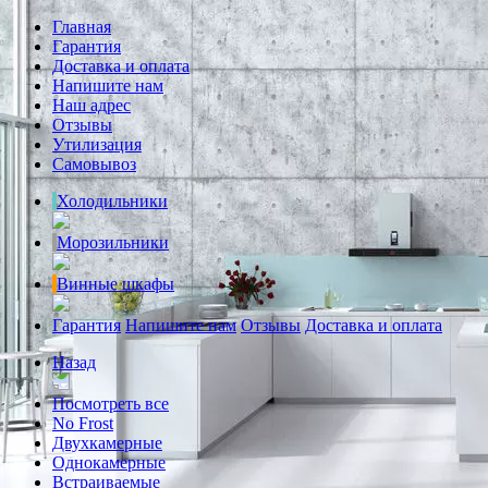
Главная
Гарантия
Доставка и оплата
Напишите нам
Наш адрес
Отзывы
Утилизация
Самовывоз
Холодильники
Морозильники
Винные шкафы
Гарантия
Напишите нам
Отзывы
Доставка и оплата
Назад
Посмотреть все
No Frost
Двухкамерные
Однокамерные
Встраиваемые