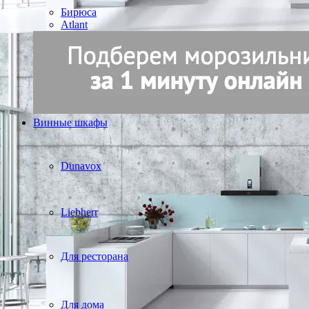
Бирюса
Atlant
Винные шкафы
Dunavox
Liebherr
Для ресторана
Для дома