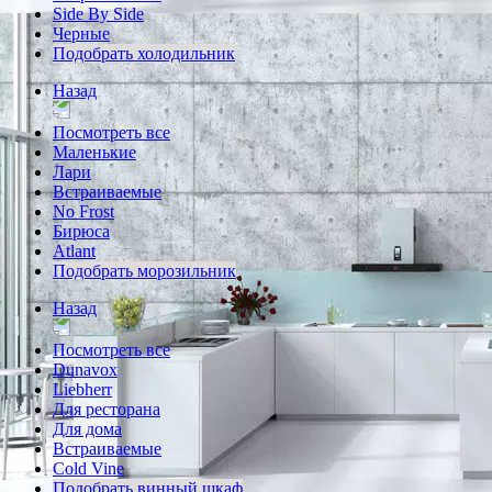
Side By Side
Черные
Подобрать холодильник
Назад
Посмотреть все
Маленькие
Лари
Встраиваемые
No Frost
Бирюса
Atlant
Подобрать морозильник
Назад
Посмотреть все
Dunavox
Liebherr
Для ресторана
Для дома
Встраиваемые
Cold Vine
Подобрать винный шкаф