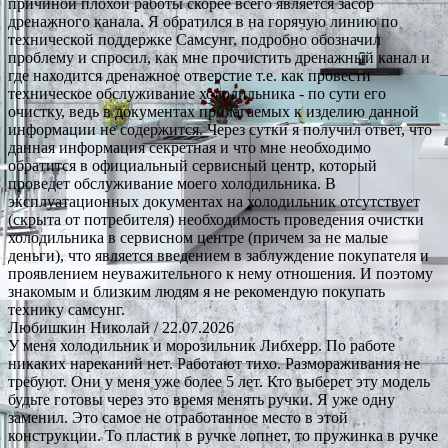
причиной плохой работы скорее всего является засор
дренажного канала. Я обратился в на горячую линию по
технической поддержке Самсунг, подробно обозначил
проблему и спросил, как мне прочистить дренажный канал и
где находится дренажное отверстие т.е. как провести
техническое обслуживание холодильника - по сути его
очистку, ведь в документах прилагаемых к изделию данной
информации не содержится. Через сутки я получил ответ, что
данная информация секретная и что мне необходимо
обратится в официальный сервисный центр, который
проведет обслуживание моего холодильника. В
эксплуатационных документах на холодильник отсутствует
(скрыта от потребителя) необходимость проведения очистки
холодильника в сервисном центре (причем за не малые
деньги), что является введением в заблуждение покупателя и
проявлением неуважительного к нему отношения. И поэтому
знакомым и близким людям я не рекомендую покупать
технику самсунг.
Любишкин Николай
/ 22.07.2026
У меня холодильник и морозильник Либхерр. По работе
никаких нареканий нет. Работают тихо. Размораживания не
требуют. Они у меня уже более 5 лет. Кто выберет эту модель
будьте готовы через это время менять ручки. Я уже одну
заменил. Это самое не отработанное место в этой
конструкции. То пластик в ручке лопнет, то пружинка в ручке