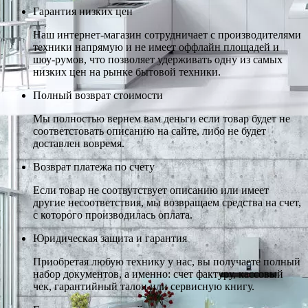
Гарантия низких цен
Наш интернет-магазин сотрудничает с производителями
техники напрямую и не имеет оффлайн площадей и
шоу-румов, что позволяет удерживать одну из самых
низких цен на рынке бытовой техники.
Полный возврат стоимости
Мы полностью вернем вам деньги если товар будет не
соответстовать описанию на сайте, либо не будет
доставлен вовремя.
Возврат платежа по счету
Если товар не соотвутствует описанию или имеет
другие несоответствия, мы возвращаем средства на счет,
с которого производилась оплата.
Юридическая защита и гарантия
Приобретая любую технику у нас, вы получаете полный
набор документов, а именно: счет фактуру, кассовый
чек, гарантийный талон или сервисную книгу.