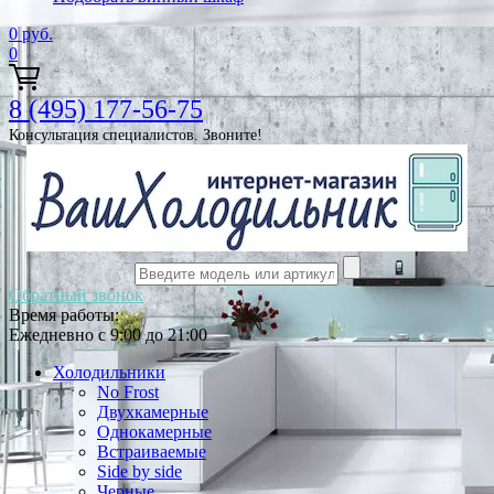
0
руб.
0
8 (495) 177-56-75
Консультация специалистов. Звоните!
Обратный звонок
Время работы:
Ежедневно с 9:00 до 21:00
Холодильники
No Frost
Двухкамерные
Однокамерные
Встраиваемые
Side by side
Черные