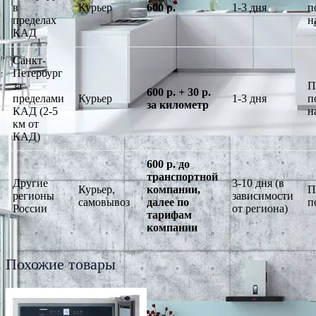
в
Курьер
600 р.
1-3 дня
п
пределах
н
КАД
Санкт-
Петербург
за
П
600 р. + 30 р.
пределами
Курьер
1-3 дня
п
за километр
КАД (2-5
н
км от
КАД)
600 р. до
транспортной
Другие
3-10 дня (в
Курьер,
компании,
П
регионы
зависимости
самовывоз
далее по
п
России
от региона)
тарифам
компании
Похожие товары