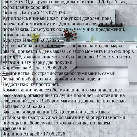
сломается. Одна ручка в холодильнике стоит 1700 р. А так,
холодильник хороший.
Осипов Дмитрий
/ 13.07.2026
Купил здесь винный шкаф, покупкой доволен, пока
нареканий к магазину нет. Доставили на следующий день
после заказа. Советую тк больше, чем у них предложений,
нигде не нашёл
Бурдасов Илья
/ 05.07.2026
Долго выбирали холодильник , сошлись на модели марки
hitachi, привезли в день заказа , с этого момента и до сих пор в
восторге, холодильник может буквально все ! Советую и этот
магазин и эту марку для покупки.
Кормышева Алена
/ 28.06.2026
Достоинства: быстрая доставка.обслуживание, самый
большой выбор холодильников что мы видели.
Недостатки: их просто нет.
Комментарии: лучшее обслуживание что мы видели, все
рассказали, объяснили что лучше подойдёт , доставили на
следующий день. Выбором магазина довольны полностью
Наталья
/ 22.06.2026
Заказали холодильник LG. Доставили в день заказа,
установили быстро. Спасибо магазину за оперативность и
помощь в выборе лучшего холодильника по нашем
требования.
Филипов Андрей
/ 17.06.2026