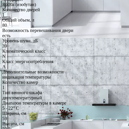
R600a (изобутан)
Количество дверей
1
Общий объем, л
80
Возможность перевешивания двери
есть
Уровень шума, дБ
39
Климатический класс
N
Класс энергопотребления
A
Дополнительные возможности
индикация температуры
Количество камер
1
Тип винного шкафа
двухтемпературный
Диапазон температуры в камере
5 - 22° С
Ширина, см
59
Высота, см
59.5