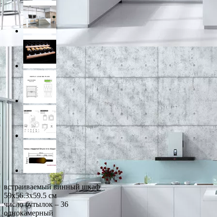
встраиваемый винный шкаф
59x56.3x59.5 см
число бутылок – 36
однокамерный