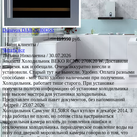
Dunavox DAB-36.80DSS
119990
руб.
Наши клиенты /
Читать все
Татьяна Николаевна
/ 30.07.2026
Заказала Холодильник BEKO RCNK 270K20 W. Доставили
вовремя. как и обещали. Очень аккуратно внесли и
установили. Старый тут же вынесли. Удобно. Оплата разными
способами - мне было удобно наличными при получении.
Холодильник. работает тише старого. При установке
получила полную информацию об установке холодильника
или вызове мастера для установки холодильника.
Представлен полный пакет документов, без напоминаний
Андрей
/ 25.07.2026
Холодильник Самсунг RL50RR был куплен в декабре 2014, 3
года работал не плохо, но потом стала настраиваться
морозильная камера вплоть до появления ошибки и
отключения холодильника, периодическое появление воды на
полу под дверкой морозильной камеры говорило о том, что