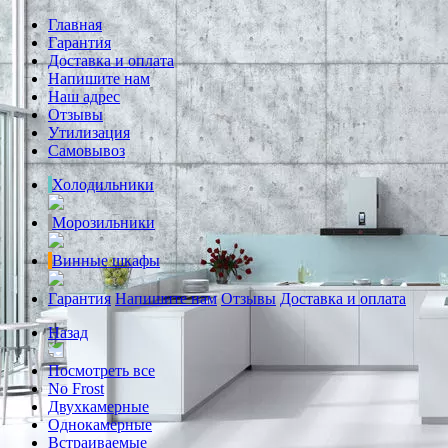
Главная
Гарантия
Доставка и оплата
Напишите нам
Наш адрес
Отзывы
Утилизация
Самовывоз
Холодильники
Морозильники
Винные шкафы
Гарантия
Напишите нам
Отзывы
Доставка и оплата
Назад
Посмотреть все
No Frost
Двухкамерные
Однокамерные
Встраиваемые