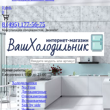
0
руб.
0
8 (495) 177-56-75
Консультация специалистов. Звоните!
Обратный звонок
Время работы:
Ежедневно с 9:00 до 21:00
Холодильники
No Frost
Двухкамерные
Однокамерные
Встраиваемые
Side by side
Черные