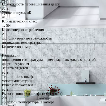
Возможность перевешивания двери
есть
Уровень шума, дБ
41
Климатический класс
T, SN
Класс энергопотребления
A+
Дополнительные возможности
индикация температуры
Количество камер
1
Индикация
повышения температуры – световая и звуковая, открытой
двери – звуковая
Защита от детей
есть
Тип винного шкафа
монотемпературный
Ручка с толкателем
есть
Емкость винного шкафа (в бутылках)
201
Диапазон температуры в камере