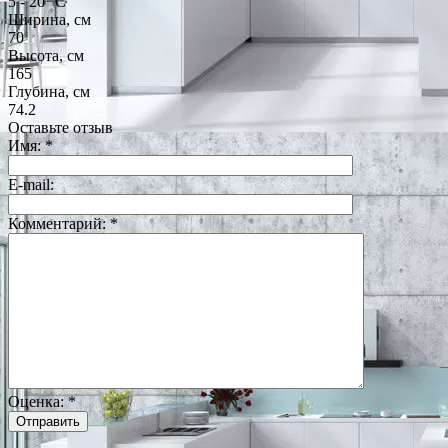
5 - 20° С
Ширина, см
70
Высота, см
165
Глубина, см
74.2
Оставьте отзыв
Имя:
*
E-mail:
Комментарий:
*
Оценка:
*