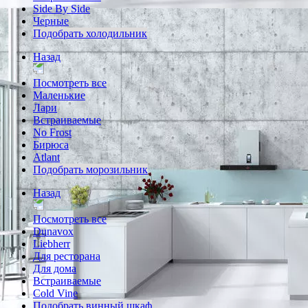
Side By Side
Черные
Подобрать холодильник
Назад
Посмотреть все
Маленькие
Лари
Встраиваемые
No Frost
Бирюса
Atlant
Подобрать морозильник
Назад
Посмотреть все
Dunavox
Liebherr
Для ресторана
Для дома
Встраиваемые
Cold Vine
Подобрать винный шкаф