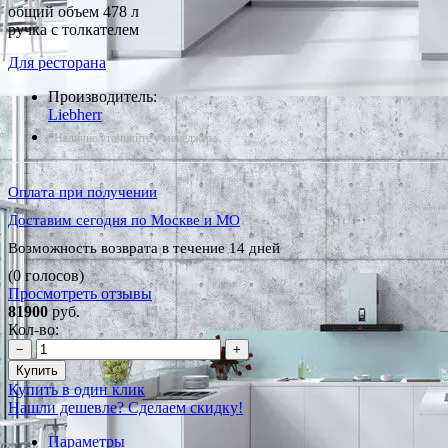
общий объем 478 л
ручка с толкателем
Для ресторана
Производитель:
Liebherr
*Наличие уточняйте у менеджера
Оплата при получении
Доставим сегодня по Москве и МО
Возможность возврата в течение 14 дней
(0 голосов)
Просмотреть отзывы
81900
руб.
Кол-во:
−
+
Купить
Купить в один клик
Нашли дешевле? Сделаем скидку!
Параметры