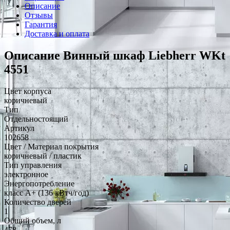
Описание
Отзывы
Гарантия
Доставка и оплата
Описание Винный шкаф Liebherr WKt
4551
Цвет корпуса
коричневый
Тип
Отдельностоящий
Артикул
102658
Цвет / Материал покрытия
коричневый / пластик
Тип управления
электронное
Энергопотребление
класс A+ (136 кВтч/год)
Количество дверей
1
Общий объем, л
478