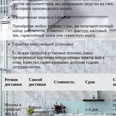
другие несоответствия, мы возвращаем средства на счет,
с которого производилась оплата.
Юридическая защита и гарантия
Приобретая любую технику у нас, вы получаете полный
набор документов, а именно: счет фактуру, кассовый
чек, гарантийный талон или сервисную книгу.
Гарантия качественной установки
Если вам требуется установка техники, наши
проверенные партнеры всегда готовы помочь вам в
этом. Качество гарантированно долгими годами
сотрудничества.
Регион
Способ
С
Стоимость
Срок
доставки
доставки
о
-
п
Москва в
н
Курьер
-
600 р.
пределах
1-3 дня
-
Самовывоз
-
100 р.
МКАД
п