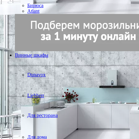
Бирюса
Atlant
Винные шкафы
Dunavox
Liebherr
Для ресторана
Для дома