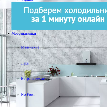
Морозильники
Маленькие
Лари
Встраиваемые
No Frost