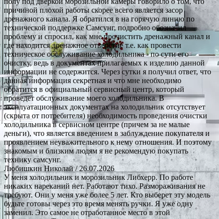
полу под дверкой морозильной камеры говорило о том, что
причиной плохой работы скорее всего является засор
дренажного канала. Я обратился в на горячую линию по
технической поддержке Самсунг, подробно обозначил
проблему и спросил, как мне прочистить дренажный канал и
где находится дренажное отверстие т.е. как провести
техническое обслуживание холодильника - по сути его
очистку, ведь в документах прилагаемых к изделию данной
информации не содержится. Через сутки я получил ответ, что
данная информация секретная и что мне необходимо
обратится в официальный сервисный центр, который
проведет обслуживание моего холодильника. В
эксплуатационных документах на холодильник отсутствует
(скрыта от потребителя) необходимость проведения очистки
холодильника в сервисном центре (причем за не малые
деньги), что является введением в заблуждение покупателя и
проявлением неуважительного к нему отношения. И поэтому
знакомым и близким людям я не рекомендую покупать
технику самсунг.
Любишкин Николай
/ 26.07.2026
У меня холодильник и морозильник Либхерр. По работе
никаких нареканий нет. Работают тихо. Размораживания не
требуют. Они у меня уже более 5 лет. Кто выберет эту модель
будьте готовы через это время менять ручки. Я уже одну
заменил. Это самое не отработанное место в этой