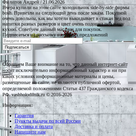
Филипов Андрей
/ 21.06.2026
Вчера купили на этом сайте холодильник side-by-side фирмы
bosh. Привезли на следующий день после заказа. Покупкой
очень довольны, как мы хотели выкидывает в стакан лед под
напитки разных размеров и цвет очень подошел под нашу
кухню. Советуем данный магазин для покупок.
Подписаться на рассылку выгодных предложений
Подписаться
Обращаем Ваше внимание на то, что данный интернет-сайт
носит исключительно информационный характер и ни при
каких условиях информационные материалы и цены,
размещенные на сайте, не являются публичной офертой,
определяемой положениями Статьи 437 Гражданского кодекса
РФ. vashholodilnik.ru © 2016-2026
Информация:
Гарантия
Пункты выдачи по всей России
Доставка и оплата
Напишите нам