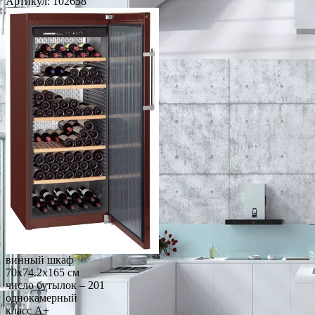
Артикул:
102658
винный шкаф
70x74.2x165 см
число бутылок – 201
однокамерный
класс A+