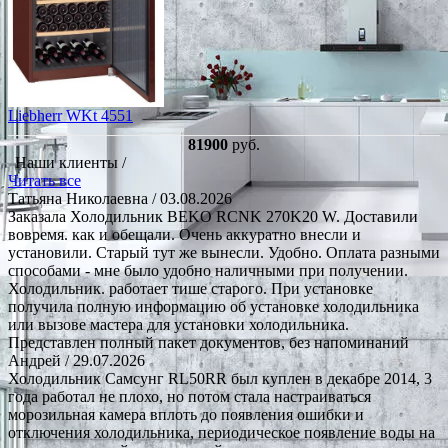
Liebherr WKt 4551
81900
руб.
Наши клиенты /
Читать все
Татьяна Николаевна
/ 03.08.2026
Заказала Холодильник BEKO RCNK 270K20 W. Доставили
вовремя. как и обещали. Очень аккуратно внесли и
установили. Старый тут же вынесли. Удобно. Оплата разными
способами - мне было удобно наличными при получении.
Холодильник. работает тише старого. При установке
получила полную информацию об установке холодильника
или вызове мастера для установки холодильника.
Представлен полный пакет документов, без напоминаний
Андрей
/ 29.07.2026
Холодильник Самсунг RL50RR был куплен в декабре 2014, 3
года работал не плохо, но потом стала настраиваться
морозильная камера вплоть до появления ошибки и
отключения холодильника, периодическое появление воды на