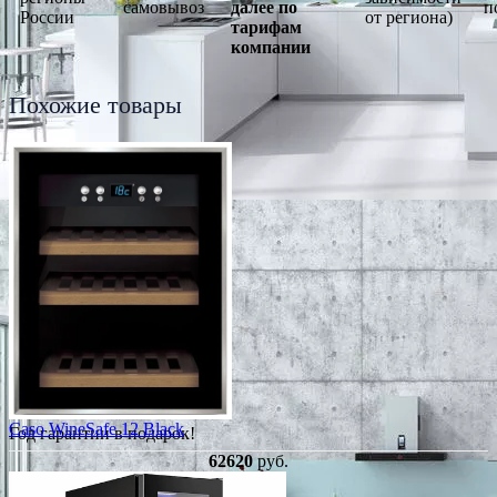
самовывоз
далее по
п
России
от региона)
тарифам
компании
Похожие товары
Caso WineSafe 12 Black
Год гарантии в подарок!
62620
руб.