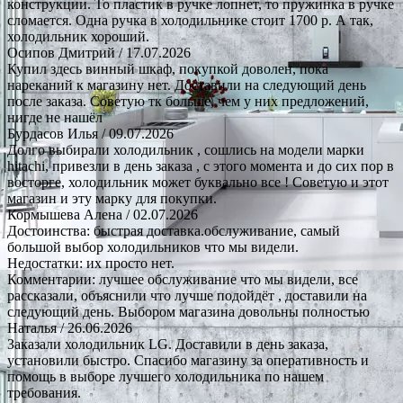
конструкции. То пластик в ручке лопнет, то пружинка в ручке
сломается. Одна ручка в холодильнике стоит 1700 р. А так,
холодильник хороший.
Осипов Дмитрий
/ 17.07.2026
Купил здесь винный шкаф, покупкой доволен, пока
нареканий к магазину нет. Доставили на следующий день
после заказа. Советую тк больше, чем у них предложений,
нигде не нашёл
Бурдасов Илья
/ 09.07.2026
Долго выбирали холодильник , сошлись на модели марки
hitachi, привезли в день заказа , с этого момента и до сих пор в
восторге, холодильник может буквально все ! Советую и этот
магазин и эту марку для покупки.
Кормышева Алена
/ 02.07.2026
Достоинства: быстрая доставка.обслуживание, самый
большой выбор холодильников что мы видели.
Недостатки: их просто нет.
Комментарии: лучшее обслуживание что мы видели, все
рассказали, объяснили что лучше подойдёт , доставили на
следующий день. Выбором магазина довольны полностью
Наталья
/ 26.06.2026
Заказали холодильник LG. Доставили в день заказа,
установили быстро. Спасибо магазину за оперативность и
помощь в выборе лучшего холодильника по нашем
требования.