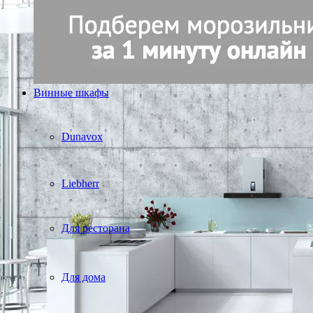
Винные шкафы
Dunavox
Liebherr
Для ресторана
Для дома