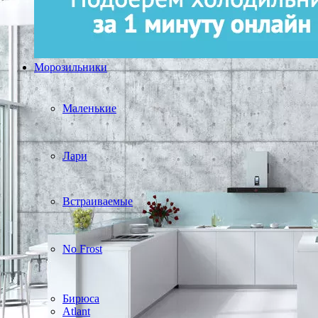
Морозильники
Маленькие
Лари
Встраиваемые
No Frost
Бирюса
Atlant