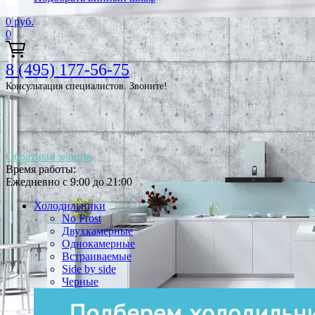
0
руб.
0
8 (495) 177-56-75
Консультация специалистов. Звоните!
Обратный звонок
Время работы:
Ежедневно с 9:00 до 21:00
Холодильники
No Frost
Двухкамерные
Однокамерные
Встраиваемые
Side by side
Черные