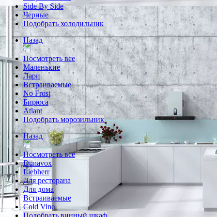
Side By Side
Черные
Подобрать холодильник
Назад
Посмотреть все
Маленькие
Лари
Встраиваемые
No Frost
Бирюса
Atlant
Подобрать морозильник
Назад
Посмотреть все
Dunavox
Liebherr
Для ресторана
Для дома
Встраиваемые
Cold Vine
Подобрать винный шкаф