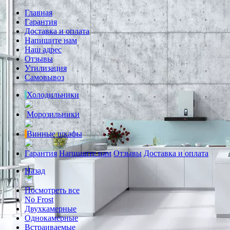
Главная
Гарантия
Доставка и оплата
Напишите нам
Наш адрес
Отзывы
Утилизация
Самовывоз
Холодильники
Морозильники
Винные шкафы
Гарантия
Напишите нам
Отзывы
Доставка и оплата
Назад
Посмотреть все
No Frost
Двухкамерные
Однокамерные
Встраиваемые