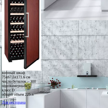
винный шкаф
75x67.5x171.6 см
число бутылок – 300
однокамерный
класс D
общий объем 225 л
Для ресторана