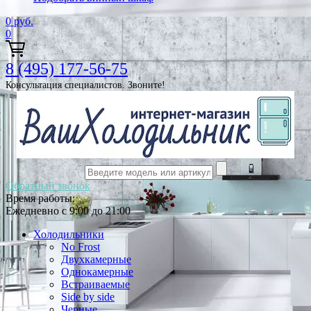
0
руб.
0
8 (495) 177-56-75
Консультация специалистов. Звоните!
Обратный звонок
Время работы:
Ежедневно с 9:00 до 21:00
Холодильники
No Frost
Двухкамерные
Однокамерные
Встраиваемые
Side by side
Черные