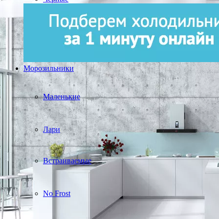
Морозильники
Маленькие
Лари
Встраиваемые
No Frost