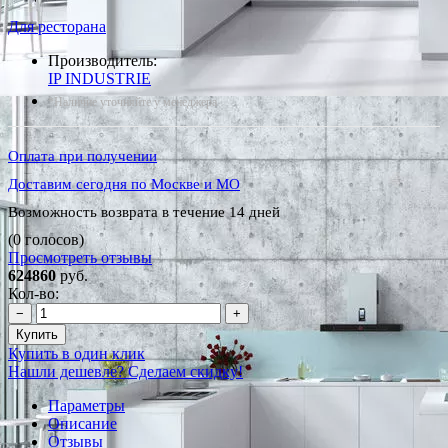
Для ресторана
Производитель:
IP INDUSTRIE
*Наличие уточняйте у менеджера
Оплата при получении
Доставим сегодня по Москве и МО
Возможность возврата в течение 14 дней
(0 голосов)
Просмотреть отзывы
624860
руб.
Кол-во:
−
+
Купить
Купить в один клик
Нашли дешевле? Сделаем скидку!
Параметры
Описание
Отзывы