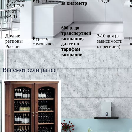
пределами
Курьер
1-3 дня
п
за километр
КАД (2-5
н
км от
КАД)
600 р. до
транспортной
Другие
3-10 дня (в
Курьер,
компании,
П
регионы
зависимости
самовывоз
далее по
п
России
от региона)
тарифам
компании
Вы смотрели ранее