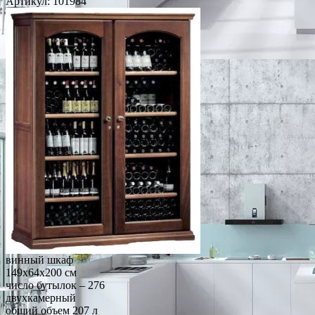
Артикул:
101984
винный шкаф
149x64x200 см
число бутылок – 276
двухкамерный
общий объем 207 л