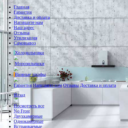
Главная
Гарантия
Доставка и оплата
Напишите нам
Наш адрес
Отзывы
Утилизация
Самовывоз
Холодильники
Морозильники
Винные шкафы
Гарантия
Напишите нам
Отзывы
Доставка и оплата
Назад
Посмотреть все
No Frost
Двухкамерные
Однокамерные
Встраиваемые