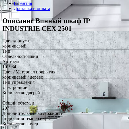
Гарантия
Доставка и оплата
Описание Винный шкаф IP
INDUSTRIE CEX 2501
Цвет корпуса
коричневый
Тип
Отдельностоящий
Артикул
101984
Цвет / Материал покрытия
коричневый / дерево
Тип управления
электронное
Количество дверей
2
Общий объем, л
207
Дополнительные возможности
индикация температуры
Количество камер
2