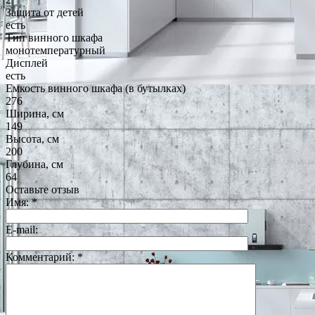
Защита от детей
есть
Тип винного шкафа
монотемпературный
Дисплей
есть
Емкость винного шкафа (в бутылках)
276
Ширина, см
149
Высота, см
200
Глубина, см
64
Оставьте отзыв
Имя:
*
E-mail:
Комментарий:
*