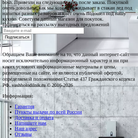
bosh. Привезли на следующий день после заказа. Покупкой
очень довольны, как мы хотели выкидывает в стакан лед под
напитки разных размеров и цвет очень подошел под нашу
кухню. Советуем данный магазин для покупок.
Подписаться на рассылку выгодных предложений
Подписаться
Обращаем Ваше внимание на то, что данный интернет-сайт
носит исключительно информационный характер и ни при
каких условиях информационные материалы и цены,
размещенные на сайте, не являются публичной офертой,
определяемой положениями Статьи 437 Гражданского кодекса
РФ. vashholodilnik.ru © 2016-2026
Информация:
Гарантия
Пункты выдачи по всей России
Доставка и оплата
Напишите нам
Наш адрес
Отзывы