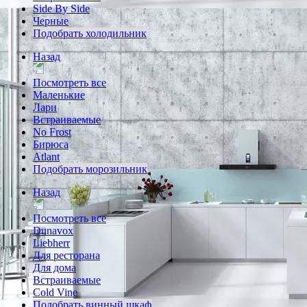
Side By Side
Черные
Подобрать холодильник
Назад
Посмотреть все
Маленькие
Лари
Встраиваемые
No Frost
Бирюса
Atlant
Подобрать морозильник
Назад
Посмотреть все
Dunavox
Liebherr
Для ресторана
Для дома
Встраиваемые
Cold Vine
Подобрать винный шкаф