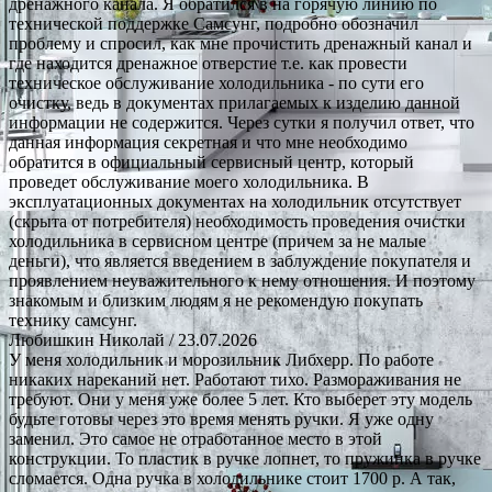
дренажного канала. Я обратился в на горячую линию по
технической поддержке Самсунг, подробно обозначил
проблему и спросил, как мне прочистить дренажный канал и
где находится дренажное отверстие т.е. как провести
техническое обслуживание холодильника - по сути его
очистку, ведь в документах прилагаемых к изделию данной
информации не содержится. Через сутки я получил ответ, что
данная информация секретная и что мне необходимо
обратится в официальный сервисный центр, который
проведет обслуживание моего холодильника. В
эксплуатационных документах на холодильник отсутствует
(скрыта от потребителя) необходимость проведения очистки
холодильника в сервисном центре (причем за не малые
деньги), что является введением в заблуждение покупателя и
проявлением неуважительного к нему отношения. И поэтому
знакомым и близким людям я не рекомендую покупать
технику самсунг.
Любишкин Николай
/ 23.07.2026
У меня холодильник и морозильник Либхерр. По работе
никаких нареканий нет. Работают тихо. Размораживания не
требуют. Они у меня уже более 5 лет. Кто выберет эту модель
будьте готовы через это время менять ручки. Я уже одну
заменил. Это самое не отработанное место в этой
конструкции. То пластик в ручке лопнет, то пружинка в ручке
сломается. Одна ручка в холодильнике стоит 1700 р. А так,