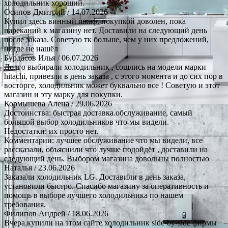
холодильник хороший.
Осипов Дмитрий
/ 14.07.2026
Купил здесь винный шкаф, покупкой доволен, пока
нареканий к магазину нет. Доставили на следующий день
после заказа. Советую тк больше, чем у них предложений,
нигде не нашёл
Бурдасов Илья
/ 06.07.2026
Долго выбирали холодильник , сошлись на модели марки
hitachi, привезли в день заказа , с этого момента и до сих пор в
восторге, холодильник может буквально все ! Советую и этот
магазин и эту марку для покупки.
Кормышева Алена
/ 29.06.2026
Достоинства: быстрая доставка.обслуживание, самый
большой выбор холодильников что мы видели.
Недостатки: их просто нет.
Комментарии: лучшее обслуживание что мы видели, все
рассказали, объяснили что лучше подойдёт , доставили на
следующий день. Выбором магазина довольны полностью
Наталья
/ 23.06.2026
Заказали холодильник LG. Доставили в день заказа,
установили быстро. Спасибо магазину за оперативность и
помощь в выборе лучшего холодильника по нашем
требования.
Филипов Андрей
/ 18.06.2026
Вчера купили на этом сайте холодильник side-by-side фирмы