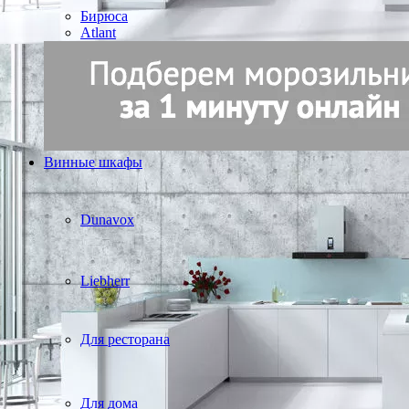
Бирюса
Atlant
Винные шкафы
Dunavox
Liebherr
Для ресторана
Для дома