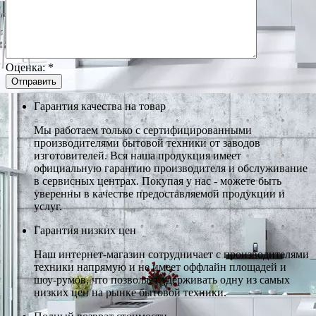
Оценка:
*
Гарантия качества на товар
Мы работаем только с сертифицированными
производителями бытовой техники от заводов
изготовителей. Вся наша продукция имеет
официальную гарантию производителя и обслуживание
в сервисных центрах. Покупая у нас - можете быть
уверенны в качестве предоставляемой продукции и
услуг.
Гарантия низких цен
Наш интернет-магазин сотрудничает с производителями
техники напрямую и не имеет оффлайн площадей и
шоу-румов, что позволяет удерживать одну из самых
низких цен на рынке бытовой техники.