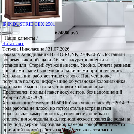
IP INDUSTRIE CEX 2501
624860
руб.
Наши клиенты /
Читать все
Татьяна Николаевна
/ 31.07.2026
Заказала Холодильник BEKO RCNK 270K20 W. Доставили
вовремя. как и обещали. Очень аккуратно внесли и
установили. Старый тут же вынесли. Удобно. Оплата разными
способами - мне было удобно наличными при получении.
Холодильник. работает тише старого. При установке
получила полную информацию об установке холодильника
или вызове мастера для установки холодильника.
Представлен полный пакет документов, без напоминаний
Андрей
/ 26.07.2026
Холодильник Самсунг RL50RR был куплен в декабре 2014, 3
года работал не плохо, но потом стала настраиваться
морозильная камера вплоть до появления ошибки и
отключения холодильника, периодическое появление воды на
полу под дверкой морозильной камеры говорило о том, что
причиной плохой работы скорее всего является засор