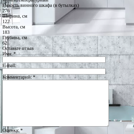
Емкость винного шкафа (в бутылках)
276
Ширина, см
122
Высота, см
183
Глубина, см
62
Оставьте отзыв
Имя:
*
E-mail:
Комментарий:
*
Оценка:
*