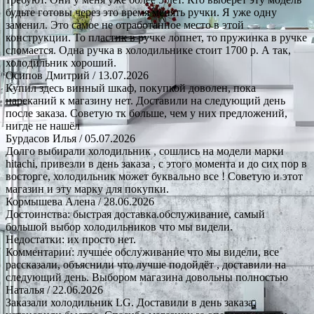
будьте готовы через это время менять ручки. Я уже одну
заменил. Это самое не отработанное место в этой
конструкции. То пластик в ручке лопнет, то пружинка в ручке
сломается. Одна ручка в холодильнике стоит 1700 р. А так,
холодильник хороший.
Осипов Дмитрий
/ 13.07.2026
Купил здесь винный шкаф, покупкой доволен, пока
нареканий к магазину нет. Доставили на следующий день
после заказа. Советую тк больше, чем у них предложений,
нигде не нашёл
Бурдасов Илья
/ 05.07.2026
Долго выбирали холодильник , сошлись на модели марки
hitachi, привезли в день заказа , с этого момента и до сих пор в
восторге, холодильник может буквально все ! Советую и этот
магазин и эту марку для покупки.
Кормышева Алена
/ 28.06.2026
Достоинства: быстрая доставка.обслуживание, самый
большой выбор холодильников что мы видели.
Недостатки: их просто нет.
Комментарии: лучшее обслуживание что мы видели, все
рассказали, объяснили что лучше подойдёт , доставили на
следующий день. Выбором магазина довольны полностью
Наталья
/ 22.06.2026
Заказали холодильник LG. Доставили в день заказа,