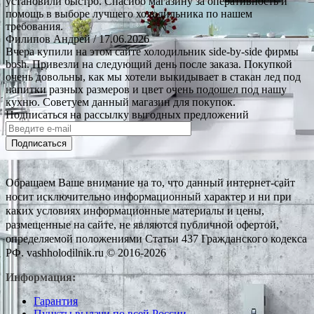
установили быстро. Спасибо магазину за оперативность и
помощь в выборе лучшего холодильника по нашем
требования.
Филипов Андрей
/ 17.06.2026
Вчера купили на этом сайте холодильник side-by-side фирмы
bosh. Привезли на следующий день после заказа. Покупкой
очень довольны, как мы хотели выкидывает в стакан лед под
напитки разных размеров и цвет очень подошел под нашу
кухню. Советуем данный магазин для покупок.
Подписаться на рассылку выгодных предложений
Подписаться
Обращаем Ваше внимание на то, что данный интернет-сайт
носит исключительно информационный характер и ни при
каких условиях информационные материалы и цены,
размещенные на сайте, не являются публичной офертой,
определяемой положениями Статьи 437 Гражданского кодекса
РФ. vashholodilnik.ru © 2016-2026
Информация:
Гарантия
Пункты выдачи по всей России