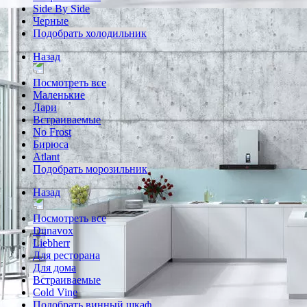
Side By Side
Черные
Подобрать холодильник
Назад
Посмотреть все
Маленькие
Лари
Встраиваемые
No Frost
Бирюса
Atlant
Подобрать морозильник
Назад
Посмотреть все
Dunavox
Liebherr
Для ресторана
Для дома
Встраиваемые
Cold Vine
Подобрать винный шкаф