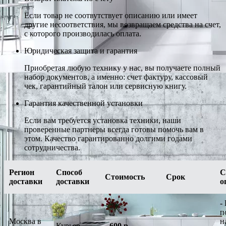
Если товар не соотвутствует описанию или имеет
другие несоответствия, мы возвращаем средства на счет,
с которого производилась оплата.
Юридическая защита и гарантия
Приобретая любую технику у нас, вы получаете полный
набор документов, а именно: счет фактуру, кассовый
чек, гарантийный талон или сервисную книгу.
Гарантия качественной установки
Если вам требуется установка техники, наши
проверенные партнеры всегда готовы помочь вам в
этом. Качество гарантированно долгими годами
сотрудничества.
Регион
Способ
С
Стоимость
Срок
доставки
доставки
о
-
п
Москва в
н
Курьер
-
600 р.