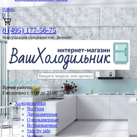
0
руб.
0
8 (495) 177-56-75
Консультация специалистов. Звоните!
Обратный звонок
Время работы:
Ежедневно с 9:00 до 21:00
Холодильники
No Frost
Двухкамерные
Однокамерные
Встраиваемые
Side by side
Черные