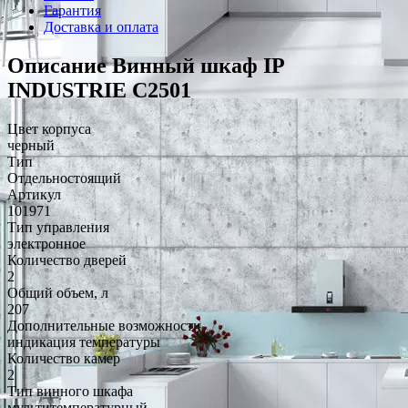
Гарантия
Доставка и оплата
Описание Винный шкаф IP
INDUSTRIE C2501
Цвет корпуса
черный
Тип
Отдельностоящий
Артикул
101971
Тип управления
электронное
Количество дверей
2
Общий объем, л
207
Дополнительные возможности
индикация температуры
Количество камер
2
Тип винного шкафа
мультитемпературный