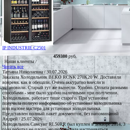
IP INDUSTRIE C2501
459380
руб.
Наши клиенты /
Читать все
Татьяна Николаевна
/ 30.07.2026
Заказала Холодильник BEKO RCNK 270K20 W. Доставили
вовремя. как и обещали. Очень аккуратно внесли и
установили. Старый тут же вынесли. Удобно. Оплата разными
способами - мне было удобно наличными при получении.
Холодильник. работает тише старого. При установке
получила полную информацию об установке холодильника
или вызове мастера для установки холодильника.
Представлен полный пакет документов, без напоминаний
Андрей
/ 25.07.2026
Холодильник Самсунг RL50RR был куплен в декабре 2014, 3
года работал не плохо, но потом стала настраиваться