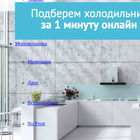
Морозильники
Маленькие
Лари
Встраиваемые
No Frost