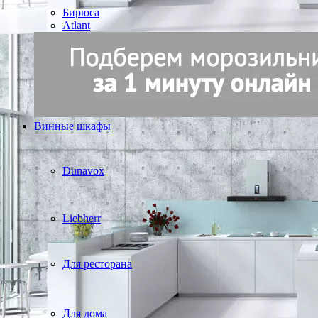
Бирюса
Atlant
Винные шкафы
Dunavox
Liebherr
Для ресторана
Для дома