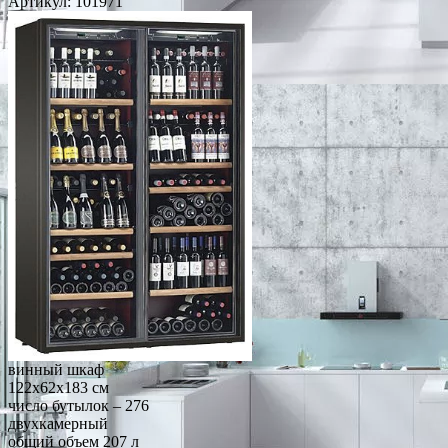
Артикул:
101971
винный шкаф
122x62x183 см
число бутылок – 276
двухкамерный
общий объем 207 л