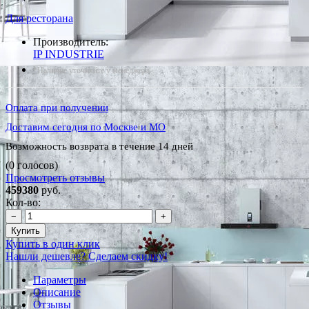
Для ресторана
Производитель:
IP INDUSTRIE
*Наличие уточняйте у менеджера
Оплата при получении
Доставим сегодня по Москве и МО
Возможность возврата в течение 14 дней
(0 голосов)
Просмотреть отзывы
459380
руб.
Кол-во:
−
+
Купить
Купить в один клик
Нашли дешевле? Сделаем скидку!
Параметры
Описание
Отзывы