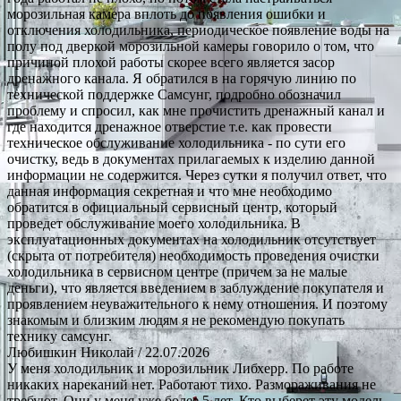
морозильная камера вплоть до появления ошибки и
отключения холодильника, периодическое появление воды на
полу под дверкой морозильной камеры говорило о том, что
причиной плохой работы скорее всего является засор
дренажного канала. Я обратился в на горячую линию по
технической поддержке Самсунг, подробно обозначил
проблему и спросил, как мне прочистить дренажный канал и
где находится дренажное отверстие т.е. как провести
техническое обслуживание холодильника - по сути его
очистку, ведь в документах прилагаемых к изделию данной
информации не содержится. Через сутки я получил ответ, что
данная информация секретная и что мне необходимо
обратится в официальный сервисный центр, который
проведет обслуживание моего холодильника. В
эксплуатационных документах на холодильник отсутствует
(скрыта от потребителя) необходимость проведения очистки
холодильника в сервисном центре (причем за не малые
деньги), что является введением в заблуждение покупателя и
проявлением неуважительного к нему отношения. И поэтому
знакомым и близким людям я не рекомендую покупать
технику самсунг.
Любишкин Николай
/ 22.07.2026
У меня холодильник и морозильник Либхерр. По работе
никаких нареканий нет. Работают тихо. Размораживания не
требуют. Они у меня уже более 5 лет. Кто выберет эту модель