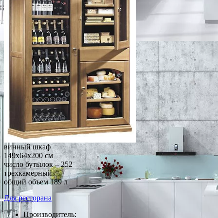
винный шкаф
149x64x200 см
число бутылок – 252
трехкамерный
общий объем 189 л
Для ресторана
Производитель: