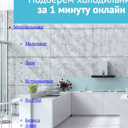
Морозильники
Маленькие
Лари
Встраиваемые
No Frost
Бирюса
Atlant