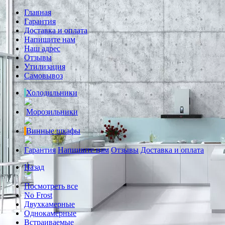
Главная
Гарантия
Доставка и оплата
Напишите нам
Наш адрес
Отзывы
Утилизация
Самовывоз
Холодильники
Морозильники
Винные шкафы
Гарантия
Напишите нам
Отзывы
Доставка и оплата
Назад
Посмотреть все
No Frost
Двухкамерные
Однокамерные
Встраиваемые