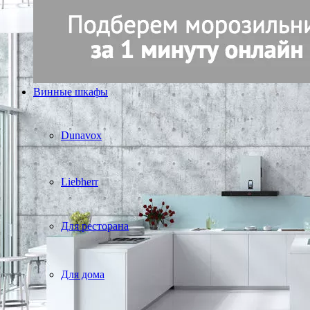
Винные шкафы
Dunavox
Liebherr
Для ресторана
Для дома