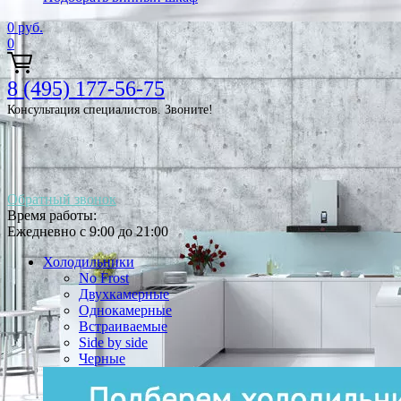
0
руб.
0
8 (495) 177-56-75
Консультация специалистов. Звоните!
Обратный звонок
Время работы:
Ежедневно с 9:00 до 21:00
Холодильники
No Frost
Двухкамерные
Однокамерные
Встраиваемые
Side by side
Черные