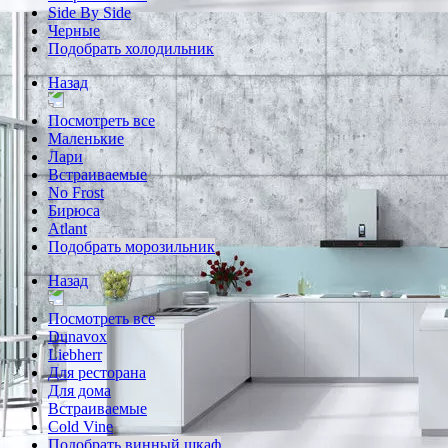
Side By Side
Черные
Подобрать холодильник
Назад
Посмотреть все
Маленькие
Лари
Встраиваемые
No Frost
Бирюса
Atlant
Подобрать морозильник
Назад
Посмотреть все
Dunavox
Liebherr
Для ресторана
Для дома
Встраиваемые
Cold Vine
Подобрать винный шкаф