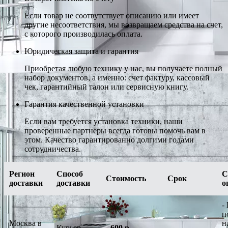
Если товар не соотвутствует описанию или имеет
другие несоответствия, мы возвращаем средства на счет,
с которого производилась оплата.
Юридическая защита и гарантия
Приобретая любую технику у нас, вы получаете полный
набор документов, а именно: счет фактуру, кассовый
чек, гарантийный талон или сервисную книгу.
Гарантия качественной установки
Если вам требуется установка техники, наши
проверенные партнеры всегда готовы помочь вам в
этом. Качество гарантированно долгими годами
сотрудничества.
Регион
Способ
С
Стоимость
Срок
доставки
доставки
о
-
п
Москва в
н
Курьер
-
600 р.