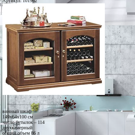
Артикул:
101962
винный шкаф
149x64x100 см
число бутылок – 114
двухкамерный
общий объем 86 л