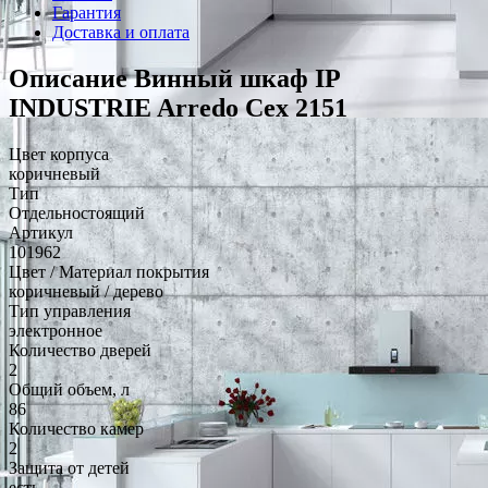
Гарантия
Доставка и оплата
Описание Винный шкаф IP
INDUSTRIE Arredo Cex 2151
Цвет корпуса
коричневый
Тип
Отдельностоящий
Артикул
101962
Цвет / Материал покрытия
коричневый / дерево
Тип управления
электронное
Количество дверей
2
Общий объем, л
86
Количество камер
2
Защита от детей
есть