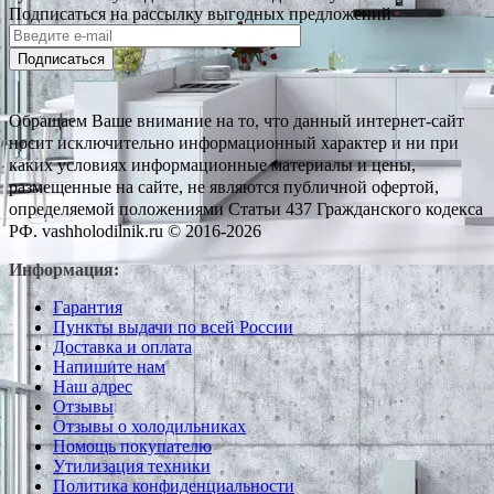
Подписаться на рассылку выгодных предложений
Подписаться
Обращаем Ваше внимание на то, что данный интернет-сайт
носит исключительно информационный характер и ни при
каких условиях информационные материалы и цены,
размещенные на сайте, не являются публичной офертой,
определяемой положениями Статьи 437 Гражданского кодекса
РФ. vashholodilnik.ru © 2016-2026
Информация:
Гарантия
Пункты выдачи по всей России
Доставка и оплата
Напишите нам
Наш адрес
Отзывы
Отзывы о холодильниках
Помощь покупателю
Утилизация техники
Политика конфиденциальности