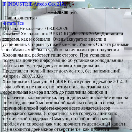
IP INDUSTRIE Arredo Cex 2151
470300
руб.
Наши клиенты /
Читать все
Татьяна Николаевна
/ 03.08.2026
Заказала Холодильник BEKO RCNK 270K20 W. Доставили
вовремя. как и обещали. Очень аккуратно внесли и
установили. Старый тут же вынесли. Удобно. Оплата разными
способами - мне было удобно наличными при получении.
Холодильник. работает тише старого. При установке
получила полную информацию об установке холодильника
или вызове мастера для установки холодильника.
Представлен полный пакет документов, без напоминаний
Андрей
/ 29.07.2026
Холодильник Самсунг RL50RR был куплен в декабре 2014, 3
года работал не плохо, но потом стала настраиваться
морозильная камера вплоть до появления ошибки и
отключения холодильника, периодическое появление воды на
полу под дверкой морозильной камеры говорило о том, что
причиной плохой работы скорее всего является засор
дренажного канала. Я обратился в на горячую линию по
технической поддержке Самсунг, подробно обозначил
проблему и спросил, как мне прочистить дренажный канал и
где находится дренажное отверстие т.е. как провести