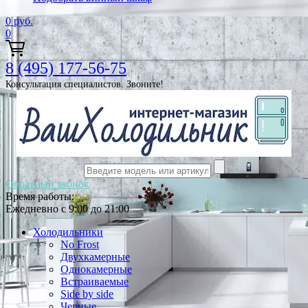
0
руб.
0
8 (495) 177-56-75
Консультация специалистов. Звоните!
Обратный звонок
Время работы:
Ежедневно с 9:00 до 21:00
Холодильники
No Frost
Двухкамерные
Однокамерные
Встраиваемые
Side by side
Черные