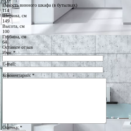
Емкость винного шкафа (в бутылках)
114
Ширина, см
149
Высота, см
100
Глубина, см
64
Оставьте отзыв
Имя:
*
E-mail:
Комментарий:
*
Оценка:
*