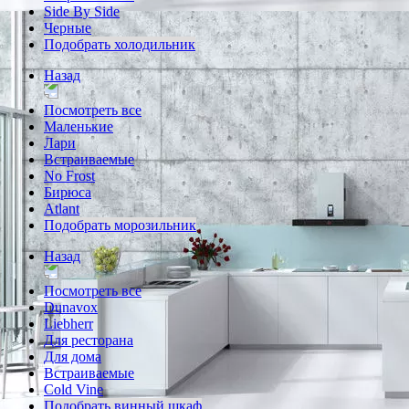
Side By Side
Черные
Подобрать холодильник
Назад
Посмотреть все
Маленькие
Лари
Встраиваемые
No Frost
Бирюса
Atlant
Подобрать морозильник
Назад
Посмотреть все
Dunavox
Liebherr
Для ресторана
Для дома
Встраиваемые
Cold Vine
Подобрать винный шкаф