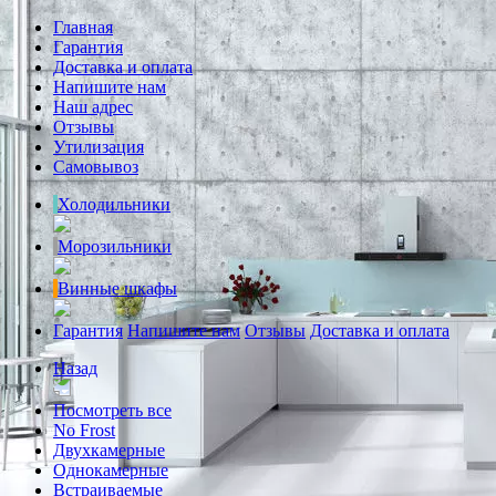
Главная
Гарантия
Доставка и оплата
Напишите нам
Наш адрес
Отзывы
Утилизация
Самовывоз
Холодильники
Морозильники
Винные шкафы
Гарантия
Напишите нам
Отзывы
Доставка и оплата
Назад
Посмотреть все
No Frost
Двухкамерные
Однокамерные
Встраиваемые