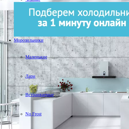
Морозильники
Маленькие
Лари
Встраиваемые
No Frost