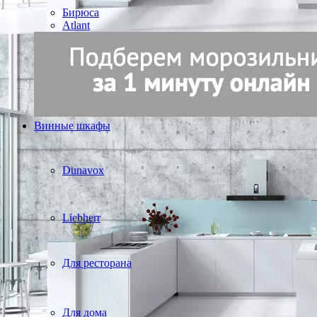
Бирюса
Atlant
Винные шкафы
Dunavox
Liebherr
Для ресторана
Для дома