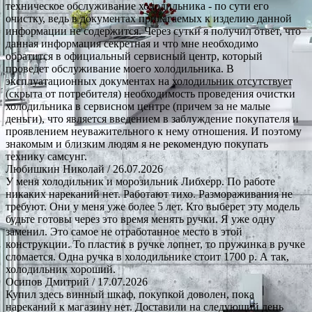
техническое обслуживание холодильника - по сути его
очистку, ведь в документах прилагаемых к изделию данной
информации не содержится. Через сутки я получил ответ, что
данная информация секретная и что мне необходимо
обратится в официальный сервисный центр, который
проведет обслуживание моего холодильника. В
эксплуатационных документах на холодильник отсутствует
(скрыта от потребителя) необходимость проведения очистки
холодильника в сервисном центре (причем за не малые
деньги), что является введением в заблуждение покупателя и
проявлением неуважительного к нему отношения. И поэтому
знакомым и близким людям я не рекомендую покупать
технику самсунг.
Любишкин Николай
/ 26.07.2026
У меня холодильник и морозильник Либхерр. По работе
никаких нареканий нет. Работают тихо. Размораживания не
требуют. Они у меня уже более 5 лет. Кто выберет эту модель
будьте готовы через это время менять ручки. Я уже одну
заменил. Это самое не отработанное место в этой
конструкции. То пластик в ручке лопнет, то пружинка в ручке
сломается. Одна ручка в холодильнике стоит 1700 р. А так,
холодильник хороший.
Осипов Дмитрий
/ 17.07.2026
Купил здесь винный шкаф, покупкой доволен, пока
нареканий к магазину нет. Доставили на следующий день