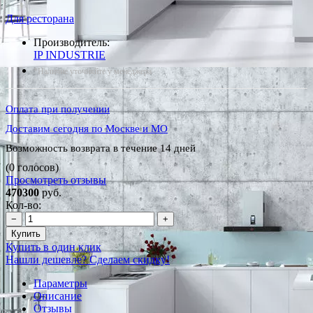
Для ресторана
Производитель:
IP INDUSTRIE
*Наличие уточняйте у менеджера
Оплата при получении
Доставим сегодня по Москве и МО
Возможность возврата в течение 14 дней
(0 голосов)
Просмотреть отзывы
470300
руб.
Кол-во:
−
+
Купить
Купить в один клик
Нашли дешевле? Сделаем скидку!
Параметры
Описание
Отзывы