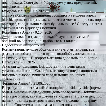
после заказа. Советую тк больше, чем у них предложений,
нигде не нашёл
Бурдасов Илья
/ 09.07.2026
Долго выбирали холодильник , сошлись на модели марки
hitachi, привезли в день заказа , с этого момента и до сих пор в
восторге, холодильник может буквально все ! Советую и этот
магазин и эту марку для покупки.
Кормышева Алена
/ 02.07.2026
Достоинства: быстрая доставка.обслуживание, самый
большой выбор холодильников что мы видели.
Недостатки: их просто нет.
Комментарии: лучшее обслуживание что мы видели, все
рассказали, объяснили что лучше подойдёт , доставили на
следующий день. Выбором магазина довольны полностью
Наталья
/ 26.06.2026
Заказали холодильник LG. Доставили в день заказа,
установили быстро. Спасибо магазину за оперативность и
помощь в выборе лучшего холодильника по нашем
требования.
Филипов Андрей
/ 21.06.2026
Вчера купили на этом сайте холодильник side-by-side фирмы
bosh. Привезли на следующий день после заказа. Покупкой
очень довольны, как мы хотели выкидывает в стакан лед под
напитки разных размеров и цвет очень подошел под нашу
кухню. Советуем данный магазин для покупок.