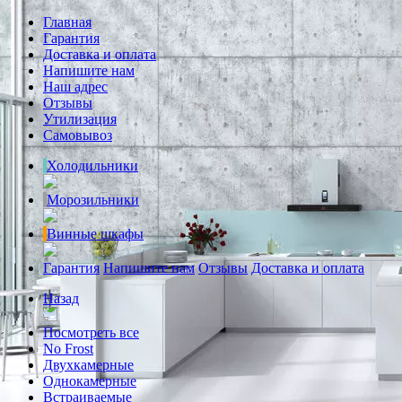
Главная
Гарантия
Доставка и оплата
Напишите нам
Наш адрес
Отзывы
Утилизация
Самовывоз
Холодильники
Морозильники
Винные шкафы
Гарантия
Напишите нам
Отзывы
Доставка и оплата
Назад
Посмотреть все
No Frost
Двухкамерные
Однокамерные
Встраиваемые