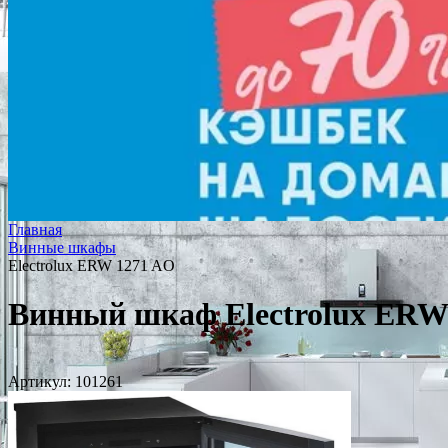
Главная
Винные шкафы
Electrolux ERW 1271 AO
Винный шкаф Electrolux ERW
Артикул:
101261