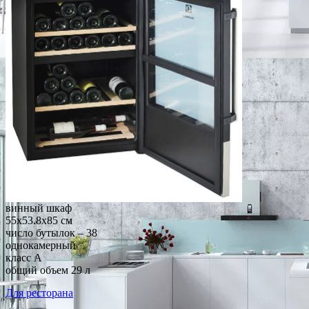
винный шкаф
55x53.8x85 см
число бутылок – 38
однокамерный
класс A
общий объем 29 л
Для ресторана