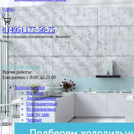
0
руб.
0
8 (495) 177-56-75
Консультация специалистов. Звоните!
Обратный звонок
Время работы:
Ежедневно с 9:00 до 21:00
Холодильники
No Frost
Двухкамерные
Однокамерные
Встраиваемые
Side by side
Черные