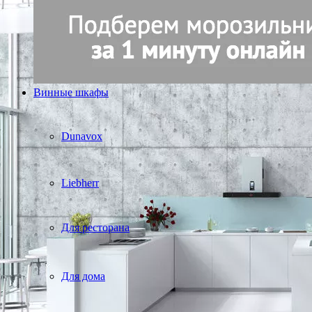
Винные шкафы
Dunavox
Liebherr
Для ресторана
Для дома