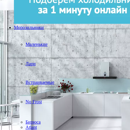
Морозильники
Маленькие
Лари
Встраиваемые
No Frost
Бирюса
Atlant