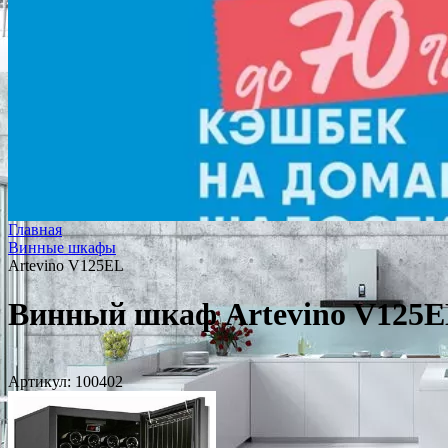
Главная
Винные шкафы
Artevino V125EL
Винный шкаф Artevino V125
Артикул:
100402