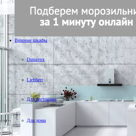
Винные шкафы
Dunavox
Liebherr
Для ресторана
Для дома