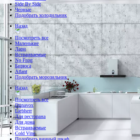
Side By Side
Черные
Подобрать холодильник
Назад
Посмотреть все
Маленькие
Лари
Встраиваемые
No Frost
Бирюса
Atlant
Подобрать морозильник
Назад
Посмотреть все
Dunavox
Liebherr
Для ресторана
Для дома
Встраиваемые
Cold Vine
Подобрать винный шкаф