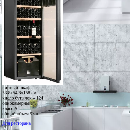
винный шкаф
53.8x54.8x158 см
число бутылок – 124
однокамерный
класс A
общий объем 93 л
Для ресторана