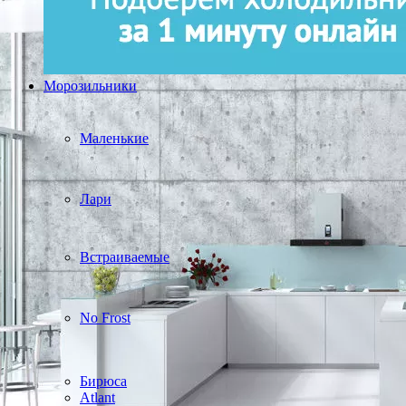
Морозильники
Маленькие
Лари
Встраиваемые
No Frost
Бирюса
Atlant