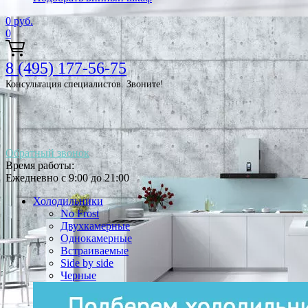
0
руб.
0
8 (495) 177-56-75
Консультация специалистов. Звоните!
Обратный звонок
Время работы:
Ежедневно с 9:00 до 21:00
Холодильники
No Frost
Двухкамерные
Однокамерные
Встраиваемые
Side by side
Черные