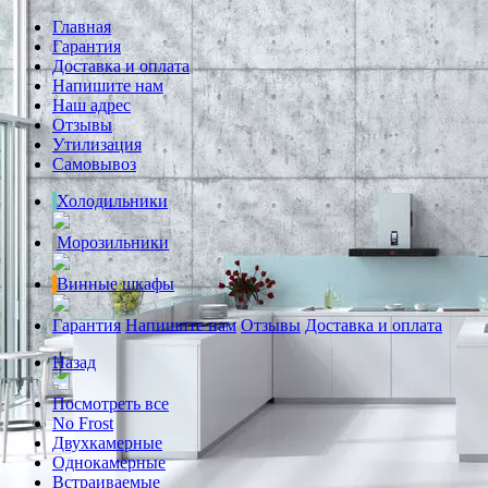
Главная
Гарантия
Доставка и оплата
Напишите нам
Наш адрес
Отзывы
Утилизация
Самовывоз
Холодильники
Морозильники
Винные шкафы
Гарантия
Напишите нам
Отзывы
Доставка и оплата
Назад
Посмотреть все
No Frost
Двухкамерные
Однокамерные
Встраиваемые