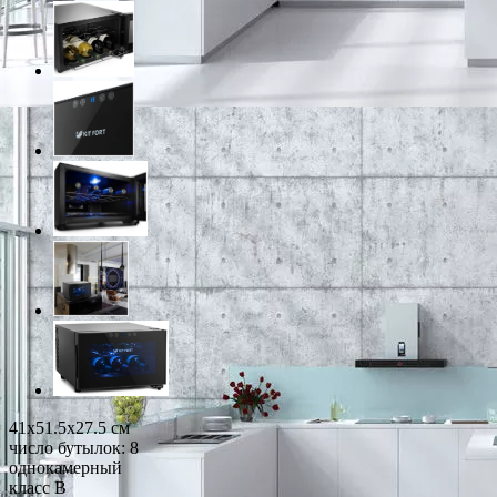
41x51.5x27.5 см
число бутылок: 8
однокамерный
класс B