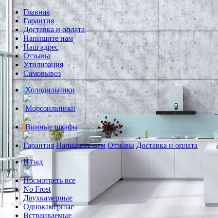
Главная
Гарантия
Доставка и оплата
Напишите нам
Наш адрес
Отзывы
Утилизация
Самовывоз
Холодильники
Морозильники
Винные шкафы
Гарантия
Напишите нам
Отзывы
Доставка и оплата
Назад
Посмотреть все
No Frost
Двухкамерные
Однокамерные
Встраиваемые