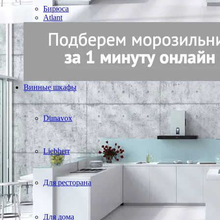
Бирюса
Atlant
Винные шкафы
Dunavox
Liebherr
Для ресторана
Для дома