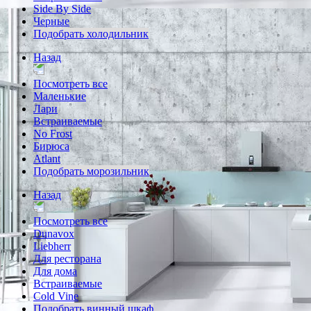
Side By Side
Черные
Подобрать холодильник
Назад
Посмотреть все
Маленькие
Лари
Встраиваемые
No Frost
Бирюса
Atlant
Подобрать морозильник
Назад
Посмотреть все
Dunavox
Liebherr
Для ресторана
Для дома
Встраиваемые
Cold Vine
Подобрать винный шкаф