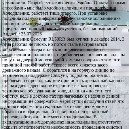
установили. Старый тут же вынесли. Удобно. Оплата разными
способами - мне было удобно наличными при получении.
Холодильник. работает тише старого. При установке
получила полную информацию об установке холодильника
или вызове мастера для установки холодильника.
Представлен полный пакет документов, без напоминаний
Андрей
/ 25.07.2026
Холодильник Самсунг RL50RR был куплен в декабре 2014, 3
года работал не плохо, но потом стала настраиваться
морозильная камера вплоть до появления ошибки и
отключения холодильника, периодическое появление воды на
полу под дверкой морозильной камеры говорило о том, что
причиной плохой работы скорее всего является засор
дренажного канала. Я обратился в на горячую линию по
технической поддержке Самсунг, подробно обозначил
проблему и спросил, как мне прочистить дренажный канал и
где находится дренажное отверстие т.е. как провести
техническое обслуживание холодильника - по сути его
очистку, ведь в документах прилагаемых к изделию данной
информации не содержится. Через сутки я получил ответ, что
данная информация секретная и что мне необходимо
обратится в официальный сервисный центр, который
проведет обслуживание моего холодильника. В
эксплуатационных документах на холодильник отсутствует
(скрыта от потребителя) необходимость проведения очистки