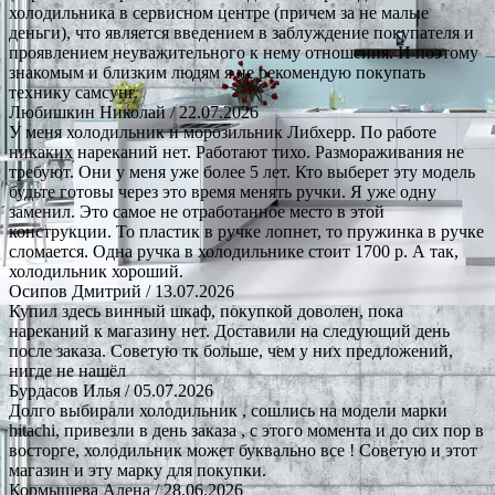
холодильника в сервисном центре (причем за не малые
деньги), что является введением в заблуждение покупателя и
проявлением неуважительного к нему отношения. И поэтому
знакомым и близким людям я не рекомендую покупать
технику самсунг.
Любишкин Николай
/ 22.07.2026
У меня холодильник и морозильник Либхерр. По работе
никаких нареканий нет. Работают тихо. Размораживания не
требуют. Они у меня уже более 5 лет. Кто выберет эту модель
будьте готовы через это время менять ручки. Я уже одну
заменил. Это самое не отработанное место в этой
конструкции. То пластик в ручке лопнет, то пружинка в ручке
сломается. Одна ручка в холодильнике стоит 1700 р. А так,
холодильник хороший.
Осипов Дмитрий
/ 13.07.2026
Купил здесь винный шкаф, покупкой доволен, пока
нареканий к магазину нет. Доставили на следующий день
после заказа. Советую тк больше, чем у них предложений,
нигде не нашёл
Бурдасов Илья
/ 05.07.2026
Долго выбирали холодильник , сошлись на модели марки
hitachi, привезли в день заказа , с этого момента и до сих пор в
восторге, холодильник может буквально все ! Советую и этот
магазин и эту марку для покупки.
Кормышева Алена
/ 28.06.2026