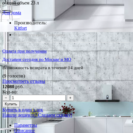
общий объем 23 л
Для дома
Производитель:
Kitfort
*Наличие уточняйте у менеджера
Оплата при получении
Доставим сегодня по Москве и МО
Возможность возврата в течение 14 дней
(9 голосов)
Просмотреть отзывы
12080
руб.
Кол-во:
−
+
Купить
Купить в один клик
Нашли дешевле? Сделаем скидку!
Параметры
Описание