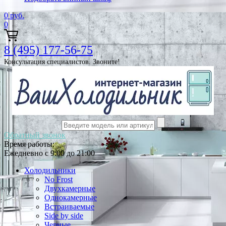
0
руб.
0
8 (495) 177-56-75
Консультация специалистов. Звоните!
Обратный звонок
Время работы:
Ежедневно с 9:00 до 21:00
Холодильники
No Frost
Двухкамерные
Однокамерные
Встраиваемые
Side by side
Черные