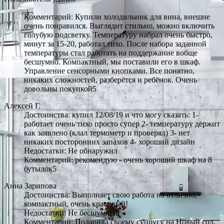
Комментарий: Купили холодильник для вина, внешне
очень понравился. Выглядит стильно, можно включить
голубую подсветку. Температуру набрал очень быстро,
минут за 15-20, работал тихо. После набора заданной
температуры стал работать на поддержание вобще
бесшумно. Компактный, мы поставили его в шкаф.
Управление сенсорными кнопками. Все понятно,
никаких сложностей, разберётся и ребёнок. Очень
довольны покупкой5
Алексей Г.
Достоинства: купил 12/08/19 и что могу сказать: 1-
работает очень тихо просто супер 2- температуру держит
как заявлено (клал термометр и проверял) 3- нет
никаких посторонних запахов 4- хороший дизайн
Недостатки: Не обнаружил
Комментарий: рекомендую - очень хороший шкаф на 8
бутылок5
Анна Зарипова
Достоинства: Выполняет свою работа на отлично,
компактный, очень красивый!
Недостатки: Не бесшумный
Комментарий: Подарила своему супругу на Новый год,