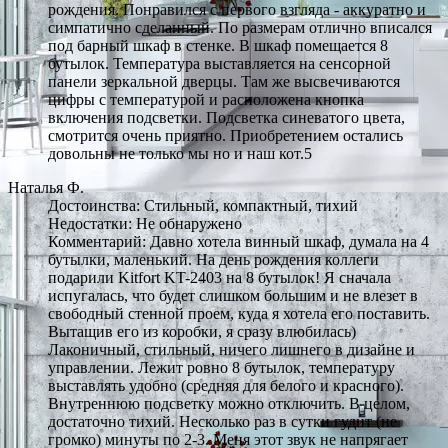
рождения. Понравился с первого взгляда - аккуратно и
симпатично сделанный. По размерам отлично вписался
под барный шкаф в стенке. В шкаф помещается 8
бутылок. Температура выставляется на сенсорной
панели зеркальной дверцы. Там же высвечиваются
цифры с температурой и расположена кнопка
включения подсветки. Подсветка синеватого цвета,
смотрится очень приятно. Приобретением остались
довольны не только мы но и наш кот.5
Наталья Ф.
Достоинства: Стильный, компактный, тихий
Недостатки: Не обнаружено
Комментарий: Давно хотела винный шкаф, думала на 4
бутылки, маленький. На день рождения коллеги
подарили Kitfort KT-2403 на 8 бутылок! Я сначала
испугалась, что будет слишком большим и не влезет в
свободный стенной проем, куда я хотела его поставить.
Вытащив его из коробки, я сразу влюбилась)
Лаконичный, стильный, ничего лишнего в дизайне и
управлении. Лежит ровно 8 бутылок, температуру
выставлять удобно (средняя для белого и красного).
Внутреннюю подсветку можно отключить. В целом,
достаточно тихий. Несколько раз в сутки гудит (не
громко) минуты по 2-3. Меня этот звук не напрягает