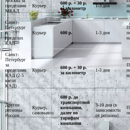
Москва за
П
600 р. + 30 р.
пределами
Курьер
1-3 дня
п
за километр
МКАД
н
Санкт-
Петербург
П
в
Курьер
600 р.
1-3 дня
п
пределах
н
КАД
Санкт-
Петербург
за
П
600 р. + 30 р.
пределами
Курьер
1-3 дня
п
за километр
КАД (2-5
н
км от
КАД)
600 р. до
транспортной
Другие
3-10 дня (в
Курьер,
компании,
П
регионы
зависимости
самовывоз
далее по
п
России
от региона)
тарифам
компании