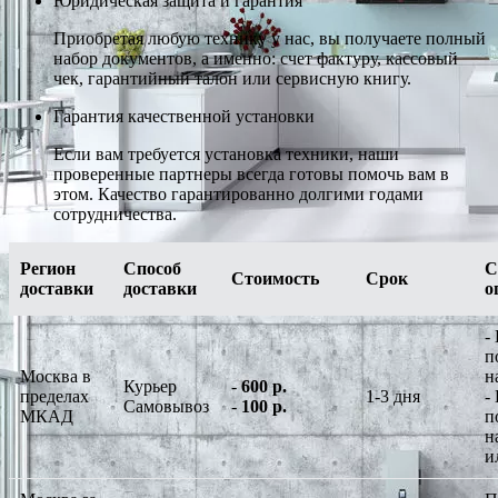
Юридическая защита и гарантия
Приобретая любую технику у нас, вы получаете полный
набор документов, а именно: счет фактуру, кассовый
чек, гарантийный талон или сервисную книгу.
Гарантия качественной установки
Если вам требуется установка техники, наши
проверенные партнеры всегда готовы помочь вам в
этом. Качество гарантированно долгими годами
сотрудничества.
Регион
Способ
С
Стоимость
Срок
доставки
доставки
о
-
п
Москва в
н
Курьер
-
600 р.
пределах
1-3 дня
-
Самовывоз
-
100 р.
МКАД
п
н
и