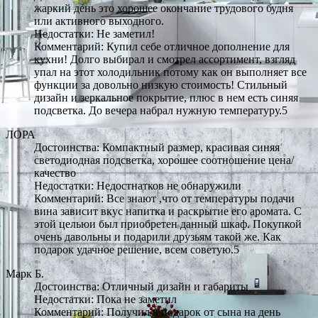
жаркий день это хорошее окончание трудового будня
или активного выходного.
Недостатки: Не заметил!
Комментарий: Купил себе отличное дополнение для
кухни! Долго выбирал и смотрел ассортимент, взгляд
упал на этот холодильник потому как он выполняет все
функции за довольно низкую стоимость! Стильный
дизайн и зеркальное покрытие, плюс в нем есть синяя
подсветка. До вечера набрал нужную температуру.5
ЛОРА
Достоинства: Компактный размер, красивая синяя
светодиодная подсветка, хорошее соотношение цена/
качество
Недостатки: Недостнатков не обнаружили
Комментарий: Все знают ,что от температуры подачи
вина зависит вкус напитка и раскрытие его аромата. С
этой цельюи был приобретен данный шкаф. Покупкой
очень давольны и подарили друзьям такой же. Как
подарок удачное решение, всем советую.5
Марк Б.
Достоинства: Отличный дизайн и габариты
Недостатки: Пока не заметил
Комментарий: Получил в подарок от сына на день