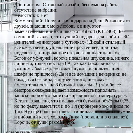
Достоинства: Стильный дизайн, бесшумная работа,
отсутствие вибрации
Недостатки: Нет
Комментарий: Получила в подарок на День Рождения от
друзей, знающих мою любовь к вину, этот
замечательный винный шкаф от KitFort (KT-2403). Без
сомнений заявляю, это лучший подарок для любителей/
ценителей «винограда в бутылках»! Дизайн стильный,
всё качественно, управление простейшее, приятная
подсветка, тонированное стекло защищает напиток
Богов от уф-лучей, короче идеальная штуковина, ничего
лишнего, только восторг! А так как бокал вина за
ужином - благое дело, ждать нужды использования
шкафа не пришлось)) Да и все домашние вечеринки не
обходятся без вина, а друзей много, поэтому
вместительность на 8 бутылок идеальна!!) тем более
быстрое охлаждение даёт возможность пополнять
запасы любимого напитка «правильной температуры».
Кстати, заявлено, что вмещаются бутылки объёмом 0,75,
но по факту вместятся и по 1 л (проверено эко-вином по
1 л). Ну ещё большой плюс - тишинааа, нет таких шумов
и вибраций как у холодильника (поставили в спальне:))
Короче, от души рекомендую
Пользователь удален