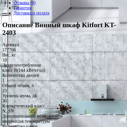
Отзывы (9)
Гарантия
Доставка и оплата
Описание Винный шкаф Kitfort KT-
2403
Артикул
177708
Вес, кг
10
Энергопотребление
класс B(144 кВтч/год)
Количество дверей
1
Общий объем, л
23
Уровень шума, дБ
30
Климатический класс
N, SN
Дополнительные возможности
индикация температуры
Количество камер