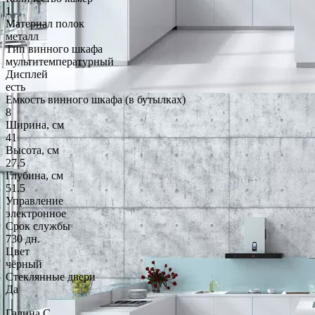
1
Материал полок
металл
Тип винного шкафа
мультитемпературный
Дисплей
есть
Емкость винного шкафа (в бутылках)
8
Ширина, см
41
Высота, см
27.5
Глубина, см
51.5
Управление
электронное
Срок службы
730 дн.
Цвет
чёрный
Стеклянные двери
Да
Галина С.