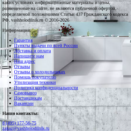
каких условиях информационные материалы и цены,
размещенные на сайте, не являются публичной офертой,
определяемой положениями Статьи 437 Гражданского кодекса
РФ. vashholodilnik.ru © 2016-2026
Информация:
Гарантия
Пункты выдачи по всей России
Доставка и оплата
Напишите нам
Наш адрес
Отзывы
Отзывы о холодильниках
Помощь покупателю
Утилизация техники
Политика конфиденциальности
Самовывоз
Поставщикам
Вакансии
Наши контакты:
8 (495) 177-56-75
zakaz@vashholodilnik.ru