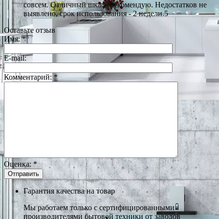
совсем. Отличный шкаф, рекомендую. Недостатков не
выявлено, срок использования - 2 недели.5
Оставьте отзыв
Имя:
*
E-mail:
Комментарий:
*
Оценка:
*
Гарантия качества на товар
Мы работаем только с сертифицированными
производителями бытовой техники от заводов