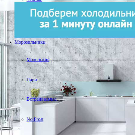
Морозильники
Маленькие
Лари
Встраиваемые
No Frost