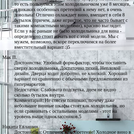
то есть пользуемся этим холодильничком уже 8 месяцев,
и никаких особенных претензий к нему нет, я очень
довольна! Отлично охлаждает вино, вмещает в себя 8
бутылок (причем, даже игристое, что не часто бывает с
такими компактными моделями), красиво выглядит.
Если у вас раньше не было холодильника для вина -
определенно стоит начать вот с этой модели. Мы с
мужем, возможно, вскоре переключимся на более
вместительный вариант :)5
Мак П.
Достоинства: Удобный форм-фактор, чтобы поставить
сверху холодильника. Достаточно тихий. Неплохой
дизайн. Дверца ходит добротно, не хлипкий. Хороший
вариант по сравнению с обычными предложениями из
гипермаркетов
Недостатки: Слабовата подсветка, днем не видно
сколько бутылок внутри.
Комментарий: Не совсем понимаю, почему даже
небольшие винные шкафы стоят как холодильник, но
если сравнивать с остальными моделями - этот на
уровень выше одноклассников.5
Никита Евлашин
Достоинства: Отличное приобретение! Холодное вино в