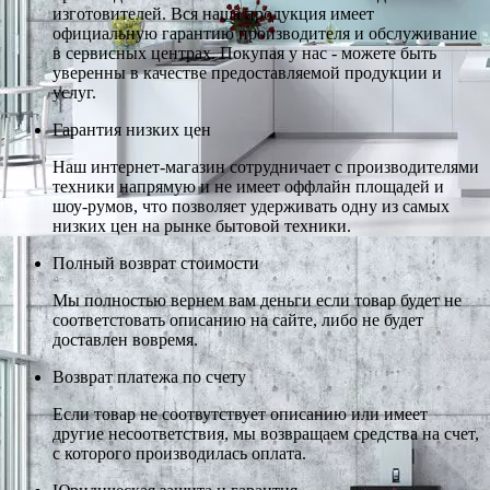
изготовителей. Вся наша продукция имеет
официальную гарантию производителя и обслуживание
в сервисных центрах. Покупая у нас - можете быть
уверенны в качестве предоставляемой продукции и
услуг.
Гарантия низких цен
Наш интернет-магазин сотрудничает с производителями
техники напрямую и не имеет оффлайн площадей и
шоу-румов, что позволяет удерживать одну из самых
низких цен на рынке бытовой техники.
Полный возврат стоимости
Мы полностью вернем вам деньги если товар будет не
соответстовать описанию на сайте, либо не будет
доставлен вовремя.
Возврат платежа по счету
Если товар не соотвутствует описанию или имеет
другие несоответствия, мы возвращаем средства на счет,
с которого производилась оплата.