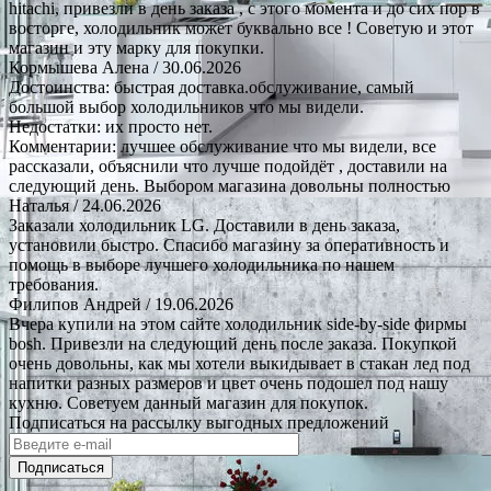
hitachi, привезли в день заказа , с этого момента и до сих пор в
восторге, холодильник может буквально все ! Советую и этот
магазин и эту марку для покупки.
Кормышева Алена
/ 30.06.2026
Достоинства: быстрая доставка.обслуживание, самый
большой выбор холодильников что мы видели.
Недостатки: их просто нет.
Комментарии: лучшее обслуживание что мы видели, все
рассказали, объяснили что лучше подойдёт , доставили на
следующий день. Выбором магазина довольны полностью
Наталья
/ 24.06.2026
Заказали холодильник LG. Доставили в день заказа,
установили быстро. Спасибо магазину за оперативность и
помощь в выборе лучшего холодильника по нашем
требования.
Филипов Андрей
/ 19.06.2026
Вчера купили на этом сайте холодильник side-by-side фирмы
bosh. Привезли на следующий день после заказа. Покупкой
очень довольны, как мы хотели выкидывает в стакан лед под
напитки разных размеров и цвет очень подошел под нашу
кухню. Советуем данный магазин для покупок.
Подписаться на рассылку выгодных предложений
Подписаться