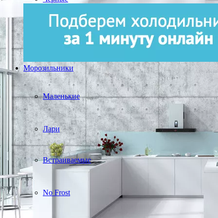
Морозильники
Маленькие
Лари
Встраиваемые
No Frost