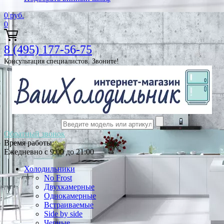
0
руб.
0
8 (495) 177-56-75
Консультация специалистов. Звоните!
Обратный звонок
Время работы:
Ежедневно с 9:00 до 21:00
Холодильники
No Frost
Двухкамерные
Однокамерные
Встраиваемые
Side by side
Черные