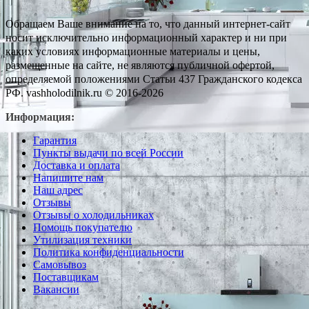
Обращаем Ваше внимание на то, что данный интернет-сайт
носит исключительно информационный характер и ни при
каких условиях информационные материалы и цены,
размещенные на сайте, не являются публичной офертой,
определяемой положениями Статьи 437 Гражданского кодекса
РФ. vashholodilnik.ru © 2016-2026
Информация:
Гарантия
Пункты выдачи по всей России
Доставка и оплата
Напишите нам
Наш адрес
Отзывы
Отзывы о холодильниках
Помощь покупателю
Утилизация техники
Политика конфиденциальности
Самовывоз
Поставщикам
Вакансии