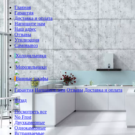
Главная
Гарантия
Доставка и оплата
Напишите нам
Наш адрес
Отзывы
Утилизация
Самовывоз
Холодильники
Морозильники
Винные шкафы
Гарантия
Напишите нам
Отзывы
Доставка и оплата
Назад
Посмотреть все
No Frost
Двухкамерные
Однокамерные
Встраиваемые