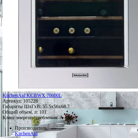
KitchenAid KCBWX 70600L
Артикул:
105228
Габариты ШxГxВ: 55.5x56x68.7
Общий объем, л: 101
Класс энергопотребления: A
Производитель:
KitchenAid