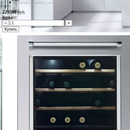
*Наличие уточняйте у менеджера
229590
руб.
Кол-во:
−
+
Купить