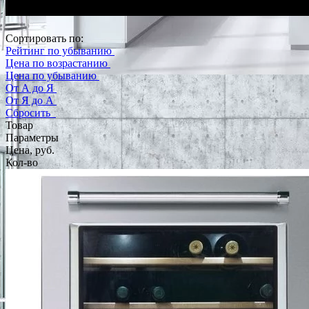
Сортировать по:
Рейтинг по убыванию
Цена по возрастанию
Цена по убыванию
От А до Я
От Я до А
Сбросить
Товар
Параметры
Цена, руб.
Кол-во