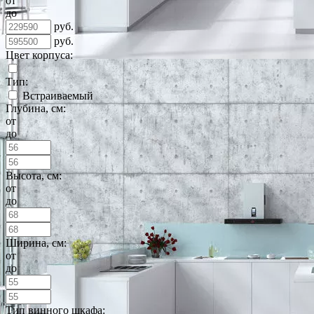
от
до
руб.
руб.
Цвет корпуса:
Тип:
Встраиваемый
Глубина, см:
от
до
Высота, см:
от
до
Ширина, см:
от
до
Тип винного шкафа: