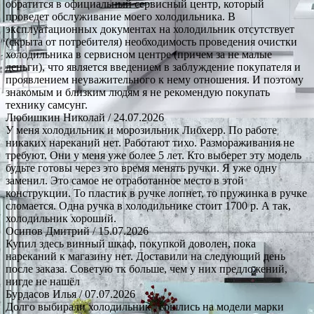
обратится в официальный сервисный центр, который
проведет обслуживание моего холодильника. В
эксплуатационных документах на холодильник отсутствует
(скрыта от потребителя) необходимость проведения очистки
холодильника в сервисном центре (причем за не малые
деньги), что является введением в заблуждение покупателя и
проявлением неуважительного к нему отношения. И поэтому
знакомым и близким людям я не рекомендую покупать
технику самсунг.
Любишкин Николай
/ 24.07.2026
У меня холодильник и морозильник Либхерр. По работе
никаких нареканий нет. Работают тихо. Размораживания не
требуют. Они у меня уже более 5 лет. Кто выберет эту модель
будьте готовы через это время менять ручки. Я уже одну
заменил. Это самое не отработанное место в этой
конструкции. То пластик в ручке лопнет, то пружинка в ручке
сломается. Одна ручка в холодильнике стоит 1700 р. А так,
холодильник хороший.
Осипов Дмитрий
/ 15.07.2026
Купил здесь винный шкаф, покупкой доволен, пока
нареканий к магазину нет. Доставили на следующий день
после заказа. Советую тк больше, чем у них предложений,
нигде не нашёл
Бурдасов Илья
/ 07.07.2026
Долго выбирали холодильник , сошлись на модели марки