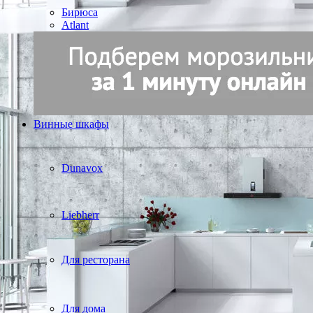
Бирюса
Atlant
Винные шкафы
Dunavox
Liebherr
Для ресторана
Для дома