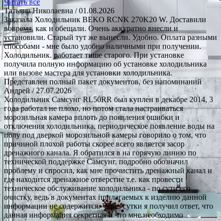
Читать все
Татьяна Николаевна
/ 01.08.2026
Заказала Холодильник BEKO RCNK 270K20 W. Доставили
вовремя. как и обещали. Очень аккуратно внесли и
установили. Старый тут же вынесли. Удобно. Оплата разными
способами - мне было удобно наличными при получении.
Холодильник. работает тише старого. При установке
получила полную информацию об установке холодильника
или вызове мастера для установки холодильника.
Представлен полный пакет документов, без напоминаний
Андрей
/ 27.07.2026
Холодильник Самсунг RL50RR был куплен в декабре 2014, 3
года работал не плохо, но потом стала настраиваться
морозильная камера вплоть до появления ошибки и
отключения холодильника, периодическое появление воды на
полу под дверкой морозильной камеры говорило о том, что
причиной плохой работы скорее всего является засор
дренажного канала. Я обратился в на горячую линию по
технической поддержке Самсунг, подробно обозначил
проблему и спросил, как мне прочистить дренажный канал и
где находится дренажное отверстие т.е. как провести
техническое обслуживание холодильника - по сути его
очистку, ведь в документах прилагаемых к изделию данной
информации не содержится. Через сутки я получил ответ, что
данная информация секретная и что мне необходимо