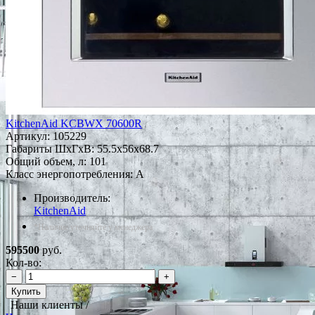
KitchenAid KCBWX 70600R
Артикул:
105229
Габариты ШxГxВ: 55.5x56x68.7
Общий объем, л: 101
Класс энергопотребления: A
Производитель:
KitchenAid
*Наличие уточняйте у менеджера
595500
руб.
Кол-во:
−
+
Купить
Наши клиенты /