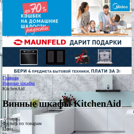
Главная
Винные шкафы
KitchenAid
Винные шкафы KitchenAid
2 модели
Фильтр по товарам
Цена