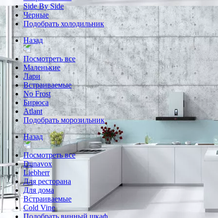
Side By Side
Черные
Подобрать холодильник
Назад
Посмотреть все
Маленькие
Лари
Встраиваемые
No Frost
Бирюса
Atlant
Подобрать морозильник
Назад
Посмотреть все
Dunavox
Liebherr
Для ресторана
Для дома
Встраиваемые
Cold Vine
Подобрать винный шкаф